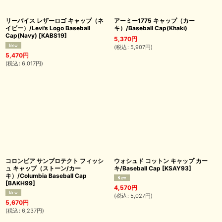
リーバイス レザーロゴ キャップ（ネ
アーミー1775 キャップ（カー
イビー）/Levi's Logo Baseball
キ）/Baseball Cap(Khaki)
Cap(Navy)
[
KABS19
]
5,370
円
(
税込
:
5,907
円
)
5,470
円
(
税込
:
6,017
円
)
コロンビア サンプロテクト フィッシ
ウォシュド コットン キャップ カー
ュ キャップ（ストーン/カー
キ/Baseball Cap
[
KSAY93
]
キ）/Columbia Baseball Cap
[
BAKH99
]
4,570
円
(
税込
:
5,027
円
)
5,670
円
(
税込
:
6,237
円
)