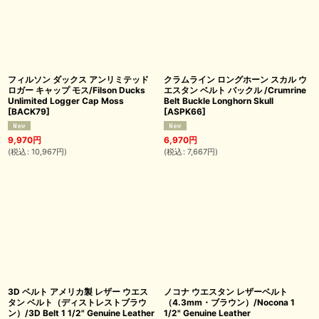
フィルソン ダックス アンリミテッド
クラムライン ロングホーン スカル ウ
ロガー キャップ モス/Filson Ducks
エスタン ベルト バックル /Crumrine
Unlimited Logger Cap Moss
Belt Buckle Longhorn Skull
[
BACK79
]
[
ASPK66
]
9,970
円
6,970
円
(
税込
:
10,967
円
)
(
税込
:
7,667
円
)
3D ベルト アメリカ製 レザー ウエス
ノコナ ウエスタン レザーベルト
タン ベルト（ディストレストブラウ
（4.3mm・ブラウン）/Nocona 1
ン）/3D Belt 1 1/2" Genuine Leather
1/2" Genuine Leather