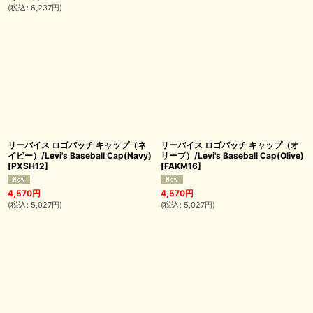
(
税込
:
6,237
円
)
リーバイス ロゴパッチ キャップ（ネ
リーバイス ロゴパッチ キャップ（オ
イビー）/Levi's Baseball Cap(Navy)
リーブ）/Levi's Baseball Cap(Olive)
[
PXSH12
]
[
FAKM16
]
4,570
円
4,570
円
(
税込
:
5,027
円
)
(
税込
:
5,027
円
)