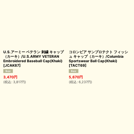
U.S.アーミー ベテラン 刺繍 キャップ
コロンビア サンプロテクト フィッシ
（カーキ）/U.S.ARMY VETERAN
ュ キャップ（カーキ）/Columbia
Embroidered Baseball Cap(Khaki)
Sportswear Ball Cap(Khaki)
[
JCAK67
]
[
TACT69
]
3,470
円
5,670
円
(
税込
:
3,817
円
)
(
税込
:
6,237
円
)