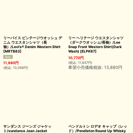
リーバイス ビンテージウオッシュ デ
リー ヘリテージ ウエスタンシャツ
ニム ウエスタンシャツ（長
（ダークウオッシュ/長袖）/Lee
袖）/Levi's® Denim Western Shirt
Snap Front Western Shirt(Dark
[
MRTB83
]
Wash)
[
ELPK67
]
10,770
円
(
税込
:
11,847
円
)
11,880
円
希望小売価格税抜
:
13,880
円
(
税込
:
13,068
円
)
サンダンス ジーンズ ジャケッ
ペンドルトン ロデオ キャップ（レッ
ト/sundance Jean Jacket
ド）/Pendleton Round Up Whisky