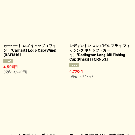
カーハート ロゴ キャップ（ワイ
レディントン ロングビル フライ フィ
ン）/Carhartt Logo Cap(Wine)
ッシング キャップ（カー
[
BAFM16
]
キ）/Redington Long Bill Fishing
Cap(Khaki)
[
FCRN53
]
4,590
円
4,770
円
(
税込
:
5,049
円
)
(
税込
:
5,247
円
)