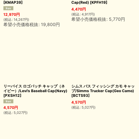
[
KMAP39
]
Cap(Red)
[
KPFH19
]
4,470
円
(
税込
:
4,917
円
)
12,970
円
希望小売価格税抜
:
5,770
円
(
税込
:
14,267
円
)
希望小売価格税抜
:
19,800
円
リーバイス ロゴパッチ キャップ（ネ
シムス バス フィッシング カモ キャッ
イビー）/Levi's Baseball Cap(Navy)
プ/Simms Trucker Cap(Geo Camo)
[
PXSH12
]
[
BCTS93
]
4,570
円
(
税込
:
5,027
円
)
4,570
円
(
税込
:
5,027
円
)