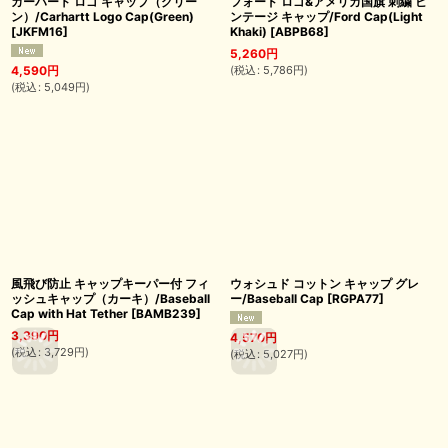
カーハート ロゴ キャップ（グリー
フォード ロゴ&アメリカ国旗 刺繍 ビ
ン）/Carhartt Logo Cap(Green)
ンテージ キャップ/Ford Cap(Light
[
JKFM16
]
Khaki)
[
ABPB68
]
5,260
円
(
税込
:
5,786
円
)
4,590
円
(
税込
:
5,049
円
)
風飛び防止 キャップキーパー付 フィ
ウォシュド コットン キャップ グレ
ッシュキャップ（カーキ）/Baseball
ー/Baseball Cap
[
RGPA77
]
Cap with Hat Tether
[
BAMB239
]
3,390
円
4,570
円
(
税込
:
3,729
円
)
(
税込
:
5,027
円
)