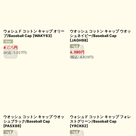
ウォシュド コットン キャップ オリー
ウオッシュ コットン キャップ ウオッ
ブ/Baseball Cap
[
WAKY63
]
シュネイビー/Baseball Cap
[
JAGH98
]
4,570
円
4,390
円
(
税込
:
5,027
円
)
(
税込
:
4,829
円
)
ウオッシュ コットン キャップ ウオッ
ウォシュド コットン キャップ フォレ
シュブラック/Baseball Cap
ストグリーン/Baseball Cap
[
PASX89
]
[
YRCK62
]