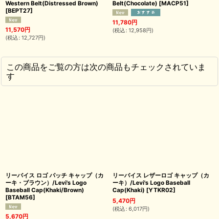
Western Belt(Distressed Brown)
Belt(Chocolate)
[
MACP51
]
[
BEPT27
]
11,780
円
11,570
円
(
税込
:
12,958
円
)
(
税込
:
12,727
円
)
この商品をご覧の方は次の商品もチェックされていま
す
リーバイス ロゴ パッチ キャップ（カ
リーバイス レザーロゴ キャップ（カ
ーキ・ブラウン）/Levi's Logo
ーキ）/Levi's Logo Baseball
Baseball Cap(Khaki/Brown)
Cap(Khaki)
[
YTKR02
]
[
BTAM56
]
5,470
円
(
税込
:
6,017
円
)
5,670
円