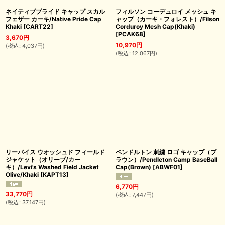
ネイティブプライド キャップ スカル
フィルソン コーデュロイ メッシュ キ
フェザー カーキ/Native Pride Cap
ャップ（カーキ・フォレスト）/Filson
Khaki
[
CART22
]
Corduroy Mesh Cap(Khaki)
[
PCAK68
]
3,670
円
10,970
円
(
税込
:
4,037
円
)
(
税込
:
12,067
円
)
リーバイス ウオッシュド フィールド
ペンドルトン 刺繍 ロゴ キャップ（ブ
ジャケット（オリーブ/カー
ラウン）/Pendleton Camp BaseBall
キ）/Levi's Washed Field Jacket
Cap(Brown)
[
ABWF01
]
Olive/Khaki
[
KAPT13
]
6,770
円
33,770
円
(
税込
:
7,447
円
)
(
税込
:
37,147
円
)