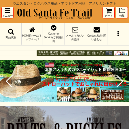
ウエスタン・ログハウス用品・アウトドア用品・アメリカンギフト
メニュー
カート
特集
Customer
HOME/ホーム/ト
メールマガジン
Contact Us/お問
商品検索
Service/ご利用案
ップページ
の登録
い合わせ
内