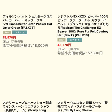
フィルソン ハット シェルタークロス
レジストル 5XXXXX ビーバー 100%
パッカーハット オッターグリー
ピュアーファーフェルト カウボーイ
ン/Filson Shelter Cloth Packer Hat
ハット（ブラック）大きいサイズもあ
Otter Green
[
FASK73
]
り/Resistol The Challenger 5X
Beaver 100% Pure Fur Felt Cowboy
Hat (Black)
[
CHLB16
]
15,970
円
(
税込
:
17,567
円
)
45,770
円
希望小売価格税抜
:
18,000
円
(
税込
:
50,347
円
)
希望小売価格税抜
:
57,890
円
スカリー ローズ＆ホースシュー刺繍
スカリー ウエスタン 刺繍 シャツ（長
ラインストーン ウエスタン シャツ
袖/ブラック・スクロールゴール
（長袖/クリーム）/Scully Long
ド）/Scully Long Sleeve