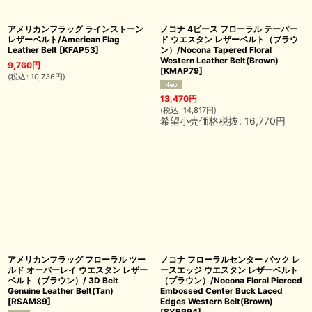
アメリカンフラッグ ラインストーン
ノコナ 4ピース フローラル テーパー
レザーベルト/American Flag
ド ウエスタン レザーベルト（ブラウ
Leather Belt
[
KFAP53
]
ン）/Nocona Tapered Floral
Western Leather Belt(Brown)
9,760
円
[
KMAP79
]
(
税込
:
10,736
円
)
13,470
円
(
税込
:
14,817
円
)
希望小売価格税抜
:
16,770
円
アメリカンフラッグ フローラル ツー
ノコナ フローラルセンター バック レ
ルド オーバーレイ ウエスタン レザー
ースエッジ ウエスタン レザーベルト
ベルト（ブラウン）/ 3D Belt
（ブラウン）/Nocona Floral Pierced
Genuine Leather Belt(Tan)
Embossed Center Buck Laced
[
RSAM89
]
Edges Western Belt(Brown)
[
SYBR94
]