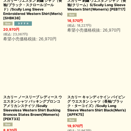
スカリー ウエスタン 刺繍 シャツ（長
スカリー 刺繍 ウエスタン シャツ（長
袖/ブラック・スクロールゴール
袖/クリーム）S/Scully Long Sleeve
ド）/Scully Long Sleeve
Western Shirt(Women's)
[
PEBT17
]
Embroidered Western Shirt(Men's)
[
SHBK38
]
16,570
円
(
税込
:
18,227
円
)
20,970
円
希望小売価格税抜
:
26,970
円
(
税込
:
23,067
円
)
希望小売価格税抜
:
26,970
円
スカリー ノースリーブ レディース ウ
スカリー キャンディケイン パイピン
エスタンシャツ バッキングブロンコ
グ ウエスタン シャツ（長袖/ブラッ
アメリカンステイツ /Scully
ク・ターコイズ）/Scully Long
Sleeveless Western Shirt Bucking
Sleeve Western Shirt Black(Men's)
Broncos States Brown(Women's)
[
APFK75
]
[
PEKT33
]
19,970
円
8,870
円
(
税込
:
21,967
円
)