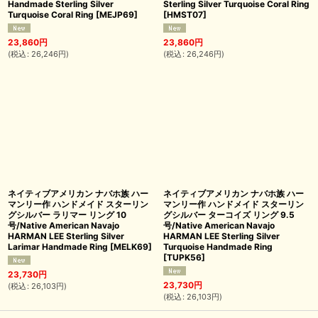
Handmade Sterling Silver
Sterling Silver Turquoise Coral Ring
Turquoise Coral Ring
[
MEJP69
]
[
HMST07
]
23,860
円
23,860
円
(
税込
:
26,246
円
)
(
税込
:
26,246
円
)
ネイティブアメリカン ナバホ族 ハー
ネイティブアメリカン ナバホ族 ハー
マンリー作 ハンドメイド スターリン
マンリー作 ハンドメイド スターリン
グシルバー ラリマー リング 10
グシルバー ターコイズ リング 9.5
号/Native American Navajo
号/Native American Navajo
HARMAN LEE Sterling Silver
HARMAN LEE Sterling Silver
Larimar Handmade Ring
[
MELK69
]
Turquoise Handmade Ring
[
TUPK56
]
23,730
円
23,730
円
(
税込
:
26,103
円
)
(
税込
:
26,103
円
)