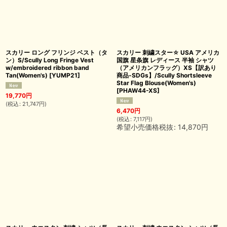
スカリー ロング フリンジ ベスト（タ
スカリー 刺繍スター☆ USA アメリカ
ン）S/Scully Long Fringe Vest
国旗 星条旗 レディース 半袖 シャツ
w/embroidered ribbon band
（アメリカンフラッグ）XS【訳あり
Tan(Women's)
[
YUMP21
]
商品-SDGs】/Scully Shortsleeve
Star Flag Blouse(Women's)
[
PHAW44-XS
]
19,770
円
(
税込
:
21,747
円
)
6,470
円
(
税込
:
7,117
円
)
希望小売価格税抜
:
14,870
円