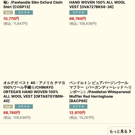
袖）/Panhandle Slim Oxford Cloth
HAND WOVEN 100% ALL WOOL
Shirt
[
COSP13
]
VEST
[
OVA727BK56-36
]
10,770
円
98,760
円
(
税込
:
11,847
円
)
(
税込
:
108,636
円
)
オルテガ ベスト 40・アメリカ チマヨ
ペンドルトン ピュアバージンウール
100%ウール手織り/CHIMAYO
マフラー（バーガンディーレッド ヘリ
ORTEGA'S HAND WOVEN 100%
ンボーン）/Pendleton Whisperwool
ALL WOOL VEST
[
ORTA87GYBRN-
Muffler Red Herringbone
40
]
[
BACP66
]
98,760
円
12,970
円
(
税込
:
108,636
円
)
(
税込
:
14,267
円
)
もっと見る