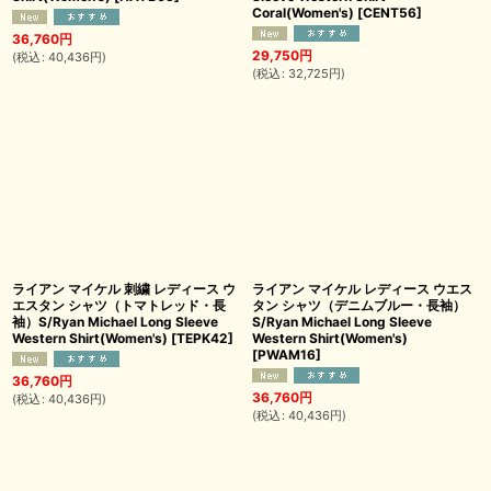
Coral(Women's)
[
CENT56
]
36,760
円
29,750
円
(
税込
:
40,436
円
)
(
税込
:
32,725
円
)
ライアン マイケル 刺繍 レディース ウ
ライアン マイケル レディース ウエス
エスタン シャツ（トマトレッド・長
タン シャツ（デニムブルー・長袖）
袖）S/Ryan Michael Long Sleeve
S/Ryan Michael Long Sleeve
Western Shirt(Women's)
[
TEPK42
]
Western Shirt(Women's)
[
PWAM16
]
36,760
円
36,760
円
(
税込
:
40,436
円
)
(
税込
:
40,436
円
)