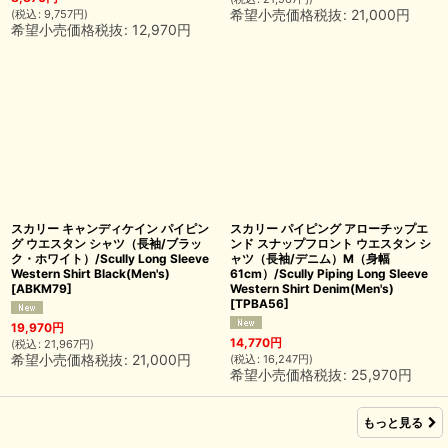
希望小売価格税抜
:
21,000
円
(
税込
:
9,757
円
)
希望小売価格税抜
:
12,970
円
スカリー キャンディケイン パイピン
スカリー パイピング アローチップエ
グ ウエスタン シャツ（長袖/ブラッ
ンド スナップフロント ウエスタン シ
ク・ホワイト）/Scully Long Sleeve
ャツ（長袖/デニム）M（身幅
Western Shirt Black(Men's)
61cm）/Scully Piping Long Sleeve
[
ABKM79
]
Western Shirt Denim(Men's)
[
TPBA56
]
19,970
円
14,770
円
(
税込
:
21,967
円
)
希望小売価格税抜
:
21,000
円
(
税込
:
16,247
円
)
希望小売価格税抜
:
25,970
円
もっと見る