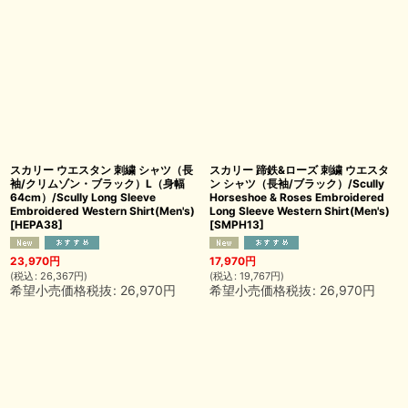
スカリー ウエスタン 刺繍 シャツ（長
スカリー 蹄鉄&ローズ 刺繍 ウエスタ
袖/クリムゾン・ブラック）L（身幅
ン シャツ（長袖/ブラック）/Scully
64cm）/Scully Long Sleeve
Horseshoe & Roses Embroidered
Embroidered Western Shirt(Men's)
Long Sleeve Western Shirt(Men's)
[
HEPA38
]
[
SMPH13
]
23,970
円
17,970
円
(
税込
:
26,367
円
)
(
税込
:
19,767
円
)
希望小売価格税抜
:
26,970
円
希望小売価格税抜
:
26,970
円