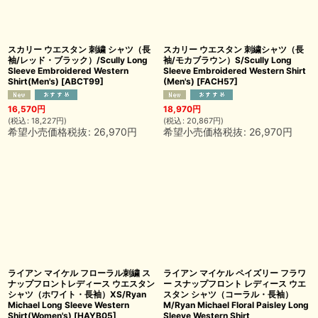
スカリー ウエスタン 刺繍 シャツ（長
スカリー ウエスタン 刺繍シャツ（長
袖/レッド・ブラック）/Scully Long
袖/モカブラウン）S/Scully Long
Sleeve Embroidered Western
Sleeve Embroidered Western Shirt
Shirt(Men's)
[
ABCT99
]
(Men's)
[
FACH57
]
16,570
円
18,970
円
(
税込
:
18,227
円
)
(
税込
:
20,867
円
)
希望小売価格税抜
:
26,970
円
希望小売価格税抜
:
26,970
円
ライアン マイケル フローラル刺繍 ス
ライアン マイケル ペイズリー フラワ
ナップフロントレディース ウエスタン
ー スナップフロント レディース ウエ
シャツ（ホワイト・長袖）XS/Ryan
スタン シャツ（コーラル・長袖）
Michael Long Sleeve Western
M/Ryan Michael Floral Paisley Long
Shirt(Women's)
[
HAYB05
]
Sleeve Western Shirt