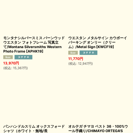
モンタナシルバースミス バーンウッド
ウエスタン メタルサイン カウボーイ
ウエスタン フォトフレーム 写真立
パーキング オンリー（クリー
て/Montana Silversmiths Western
ム）/Metal Sign
[
KWCF19
]
Photo Frame
[
APHK19
]
11,770
円
13,970
円
(
税込
:
12,947
円
)
(
税込
:
15,367
円
)
パンハンドルスリム オックスフォード
オルテガ チマヨ ベスト 36・100%ウ
シャツ（ホワイト・無地/長
ール手織り/CHIMAYO ORTEGA'S