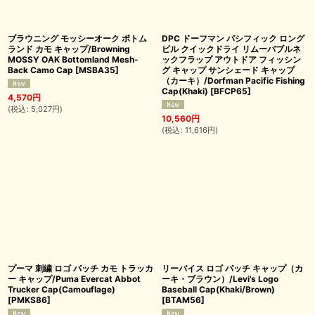
ブラウニング モッシーオーク ボトム
DPC ドーフマン パシフィック ロング
ランド カモ キャップ/Browning
ビル クイックドライ リムーバブルネ
MOSSY OAK Bottomland Mesh-
ックフラップ アウトドア フィッシン
Back Camo Cap
[
MSBA35
]
グ キャップ サンシェード キャップ
（カーキ）/Dorfman Pacific Fishing
Cap(Khaki)
[
BFCP65
]
4,570
円
(
税込
:
5,027
円
)
10,560
円
(
税込
:
11,616
円
)
プーマ 刺繍 ロゴ パッチ カモ トラッカ
リーバイス ロゴ パッチ キャップ（カ
ー キャップ/Puma Evercat Abbot
ーキ・ブラウン）/Levi's Logo
Trucker Cap(Camouflage)
Baseball Cap(Khaki/Brown)
[
PMKS86
]
[
BTAM56
]