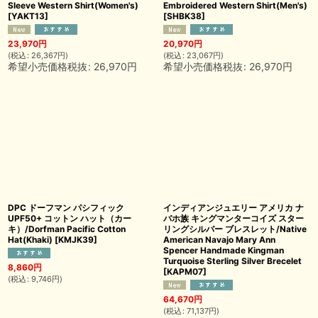
Sleeve Western Shirt(Women's)
Embroidered Western Shirt(Men's)
[
YAKT13
]
[
SHBK38
]
23,970
円
20,970
円
(
税込
:
26,367
円
)
(
税込
:
23,067
円
)
希望小売価格税抜
:
26,970
円
希望小売価格税抜
:
26,970
円
DPC ドーフマン パシフィック
インディアンジュエリー アメリカ ナ
UPF50+ コットン ハット（カー
バホ族 キングマンターコイズ スター
キ）/Dorfman Pacific Cotton
リングシルバー ブレスレット/Native
Hat(Khaki)
[
KMJK39
]
American Navajo Mary Ann
Spencer Handmade Kingman
Turquoise Sterling Silver Brecelet
8,860
円
[
KAPM07
]
(
税込
:
9,746
円
)
64,670
円
(
税込
:
71,137
円
)