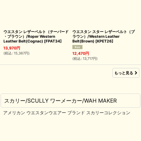
ウエスタン レザーベルト（テーパード
ウエスタン スター レザーベルト（ブ
・ブラウン）/Roper Western
ラウン）/Western Leather
Leather Belt(Cognac)
[
FPAT34
]
Belt(Brown)
[
KPET26
]
13,970
円
(
税込
:
15,367
円
)
12,470
円
(
税込
:
13,717
円
)
もっと見る
スカリー/SCULLY ワーメーカー/WAH MAKER
アメリカン ウエスタンウエアー ブランド スカリーコレクション