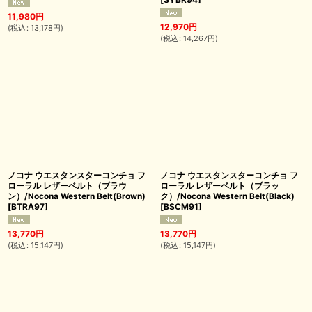
11,980
円
12,970
円
(
税込
:
13,178
円
)
(
税込
:
14,267
円
)
ノコナ ウエスタンスターコンチョ フ
ノコナ ウエスタンスターコンチョ フ
ローラル レザーベルト（ブラウ
ローラル レザーベルト（ブラッ
ン）/Nocona Western Belt(Brown)
ク）/Nocona Western Belt(Black)
[
BTRA97
]
[
BSCM91
]
13,770
円
13,770
円
(
税込
:
15,147
円
)
(
税込
:
15,147
円
)