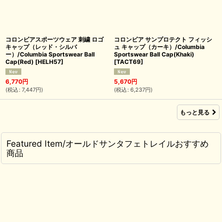
コロンビアスポーツウェア 刺繍 ロゴ
コロンビア サンプロテクト フィッシ
キャップ（レッド・シルバ
ュ キャップ（カーキ）/Columbia
ー）/Columbia Sportswear Ball
Sportswear Ball Cap(Khaki)
Cap(Red)
[
HELH57
]
[
TACT69
]
6,770
円
5,670
円
(
税込
:
7,447
円
)
(
税込
:
6,237
円
)
もっと見る
Featured Item/オールドサンタフェトレイルおすすめ
商品