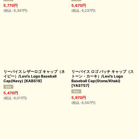
5,770
円
5,670
円
(
税込
:
6,347
円
)
(
税込
:
6,237
円
)
リーバイス レザーロゴ キャップ（ネ
リーバイス ロゴ パッチ キャップ（ス
イビー）/Levi's Logo Baseball
トーン・カーキ）/Levi's Logo
Cap(Navy)
[
KABS19
]
Baseball Cap(Stone/Khaki)
[
YAST57
]
5,470
円
5,970
円
(
税込
:
6,017
円
)
(
税込
:
6,567
円
)