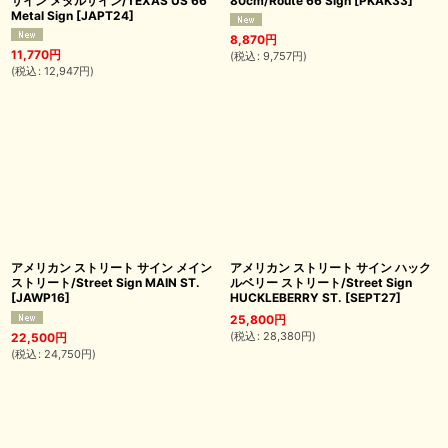
サイン メタルサイン/TEXAS US 66
80cm/Route 66 Sign
[
PKAK33
]
Metal Sign
[
JAPT24
]
8,870
円
11,770
円
(
税込
:
9,757
円
)
(
税込
:
12,947
円
)
アメリカン ストリート サイン メイン
アメリカン ストリート サイン ハック
ストリート/Street Sign MAIN ST.
ルベリー ストリート/Street Sign
[
JAWP16
]
HUCKLEBERRY ST.
[
SEPT27
]
25,800
円
(
税込
:
28,380
円
)
22,500
円
(
税込
:
24,750
円
)