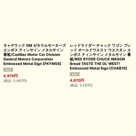
キャデラック GM ゼネラルモーターズ
レッドライダー チャック ワゴン ブレ
エンボス ティンサイン メタルサイン
ッド オールドウエスト ウエスタン エ
看板/Cadillac Motor Car Division
ンボス ティンサイン メタルサイン 看
General Motors Corporation
板/RED RYDER CHUCK WAGON
Embossed Metal Sign
[
FKYM58
]
Bread TASTE THE OL' WEST!
Embossed Metal Sign
[
CHAB16
]
4,970
円
4,670
円
(
税込
:
5,467
円
)
(
税込
:
5,137
円
)