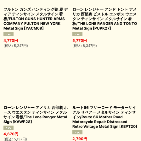
フルトン ガンズ ハンティング銃 鹿 デ
ローン レンジャー アンド トント アメ
ィア ティンサイン メタルサイン 看
リカ 西部劇 ピストル エンボス ウエス
板/FULTON GUNS HUNTER ARMS
タン ティンサイン メタルサイン 看
COMPANY FULTON NEW YORK
板/THE LONE RANGER AND TONTO
Metal Sign
[
YACM69
]
Metal Sign
[
PUPK27
]
4,770
円
5,770
円
(
税込
:
5,247
円
)
(
税込
:
6,347
円
)
ローン レンジャー アメリカ 西部劇 ホ
ルート66 マザーロード モーターサイ
ース ウエスタン ティンサイン メタル
クル リペアー メタルサイン ティンサ
サイン 看板/The Lone Ranger Metal
イン/Route 66 Mother Road
Sign
[
KAWP28
]
Motorcycle Repair Distressed
Retro Vintage Metal Sign
[
KEPT20
]
4,670
円
2,790
円
(
税込
:
5,137
円
)