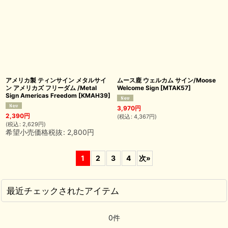
アメリカ製 ティンサイン メタルサイ
ムース鹿 ウェルカム サイン/Moose
ン アメリカズ フリーダム /Metal
Welcome Sign
[
MTAK57
]
Sign Americas Freedom
[
KMAH39
]
3,970
円
2,390
円
(
税込
:
4,367
円
)
(
税込
:
2,629
円
)
希望小売価格税抜
:
2,800
円
1
2
3
4
次
»
最近チェックされたアイテム
0件