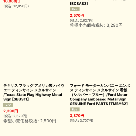
10,960
円
[
BCSA83
]
(
税込
:
12,056
円
)
2,570
円
(
税込
:
2,827
円
)
希望小売価格税抜
:
3,290
円
テキサス フラッグ アメリカ製 ハイウ
フォード モーターカンパニー エンボ
エー ティンサイン メタルサイン
ス ティンサイン メタルサイン 看板
/Texas State Flag Highway Metal
（シルバー・ブルー）/Ford Motor
Sign
[
SBUS11
]
Company Embossed Metal Sign
GENUINE Ford PARTS
[
TMBY62
]
2,390
円
3,370
円
(
税込
:
2,629
円
)
希望小売価格税抜
:
2,800
円
(
税込
:
3,707
円
)