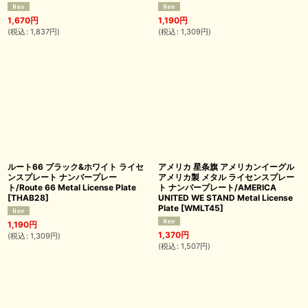
1,670
円
1,190
円
(
税込
:
1,837
円
)
(
税込
:
1,309
円
)
ルート66 ブラック&ホワイト ライセ
アメリカ 星条旗 アメリカンイーグル
ンスプレート ナンバープレー
アメリカ製 メタル ライセンスプレー
ト/Route 66 Metal License Plate
ト ナンバープレート/AMERICA
[
THAB28
]
UNITED WE STAND Metal License
Plate
[
WMLT45
]
1,190
円
1,370
円
(
税込
:
1,309
円
)
(
税込
:
1,507
円
)