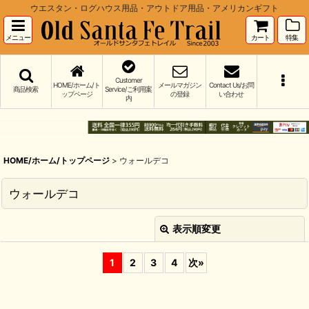
ウエスタン・ログハウス用品・アウトドア用品・アメリカンギフト
メニュー
カート
特集
Customer
HOME/ホーム/ト
メールマガジン
Contact Us/お問
商品検索
Service/ご利用案
ップページ
の登録
い合わせ
内
HOME/ホーム/トップページ
>
ウォールデコ
ウォールデコ
表示順変更
閉じる
1
2
3
4
次
»
並び順
:
絞り込む