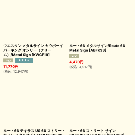
ウエスタン メタルサイン カウボーイ
ルート66 メタルサイン/Route 66
パーキング オンリー（クリー
Metal Sign
[
ABFK33
]
ム）/Metal Sign
[
KWCF19
]
4,470
円
11,770
円
(
税込
:
4,917
円
)
(
税込
:
12,947
円
)
ルート66 テキサス US 66 ストリート
ルート66 ストリート サイン