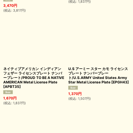
(
税込
:
1,837
円
)
3,470
円
(
税込
:
3,817
円
)
ネイティブアメリカン インディアン
U.S アーミー スター カモ ライセンス
フェザー ライセンスプレート ナンバ
プレート ナンバープレー
ープレート/PROUD TO BE A NATIVE
ト/U.S.ARMY United States Army
AMERICAN Metal License Plate
Star Metal License Plate
[
EPGH43
]
[
APBT35
]
1,370
円
1,670
円
(
税込
:
1,507
円
)
(
税込
:
1,837
円
)