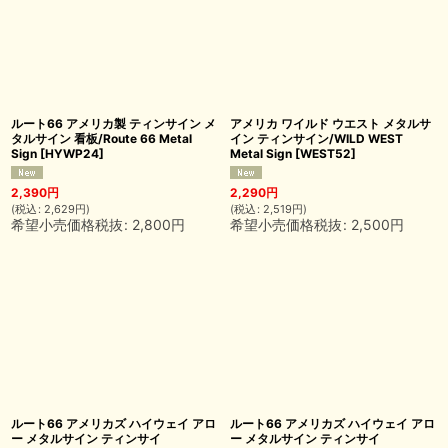
ルート66 アメリカ製 ティンサイン メ
アメリカ ワイルド ウエスト メタルサ
タルサイン 看板/Route 66 Metal
イン ティンサイン/WILD WEST
Sign
[
HYWP24
]
Metal Sign
[
WEST52
]
2,390
円
2,290
円
(
税込
:
2,629
円
)
(
税込
:
2,519
円
)
希望小売価格税抜
:
2,800
円
希望小売価格税抜
:
2,500
円
ルート66 アメリカズ ハイウェイ アロ
ルート66 アメリカズ ハイウェイ アロ
ー メタルサイン ティンサイ
ー メタルサイン ティンサイ