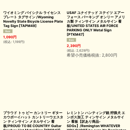
ワイオミング バイシクル ライセンス
USAF ユナイテッド ステイツ エアー
プレート タグサイン /Wyoming
フォース パーキング オンリー アメリ
Novelty State Bicycle License Plate
カ製 ティンサイン メタルサイン 看
Tag Sign
[
TAPM49
]
板/UNITED STATES AIR FORCE
PARKING ONLY Metal Sign
[
PTKM47
]
1,090
円
(
税込
:
1,199
円
)
2,390
円
(
税込
:
2,629
円
)
希望小売価格税抜
:
2,800
円
プラウド トゥ ビー カントリー ギター
レミントン ハンティング銃 狩猟犬 エ
カウボーイハット カントリーウエスタ
ンボス加工 ティンサイン メタルサイ
ン ティンサイン メタルサイン 看
ン 看板【訳あり商品-
板/PROUD TO BE COUNTRY Guitar
SDGs】/Remington WHATEVER