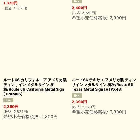
1,370
円
2,490
円
(
税込
:
1,507
円
)
(
税込
:
2,739
円
)
希望小売価格税抜
:
2,900
円
ルート66 カリフォルニア アメリカ製
ルート66 テキサス アメリカ製 ティン
ティンサイン メタルサイン 看
サイン メタルサイン 看板/Route 66
板/Route 66 California Metal Sign
Texas Metal Sign
[
ATPX48
]
[
TPAM06
]
2,390
円
2,390
円
(
税込
:
2,629
円
)
希望小売価格税抜
:
2,800
円
(
税込
:
2,629
円
)
希望小売価格税抜
:
2,800
円