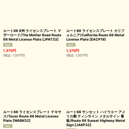
ルート66 8州 ライセンスプレート マ
ルート66 ライセンスプレート カリフ
ザーロード/The Mother Road Route
ォルニア/California Route 66 Metal
66 Metal License Plate
[
JPAT33
]
License Plate
[
EACP19
]
1,370
円
1,370
円
(
税込
:
1,507
円
)
(
税込
:
1,507
円
)
ルート66 ライセンスプレート テキサ
ルート66 サンセット ハイウエー アメ
ス/Texas Route 66 Metal License
リカ製 ティンサイン メタルサイン 看
Plate
[
WABK52
]
板/Route 66 Sunset Highway Metal
Sign
[
JAKP32
]