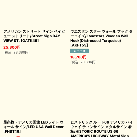
アメリカン ストリート サイン ベイビ
ウエスタン スター ウォール フック タ
ュー ストリート/Street Sign BAY
ーコイズ/Lonestars Wooden Wall
VIEW ST.
[
GATK49
]
Hook(Distressed Turquoise)
[
AKFT53
]
25,800
円
(
税込
:
28,380
円
)
18,760
円
(
税込
:
20,636
円
)
星条旗・アメリカ国旗 LEDライト ウ
ヒストリック ルート66 アメリカ ハイ
ォール サイン/LED USA Wall Decor
ウェイ ティンサイン メタルサイン 看
[
FHBT46
]
板/HISTORIC ROUTE US 66
AMERICA'S HIGHWAY Metal Sign