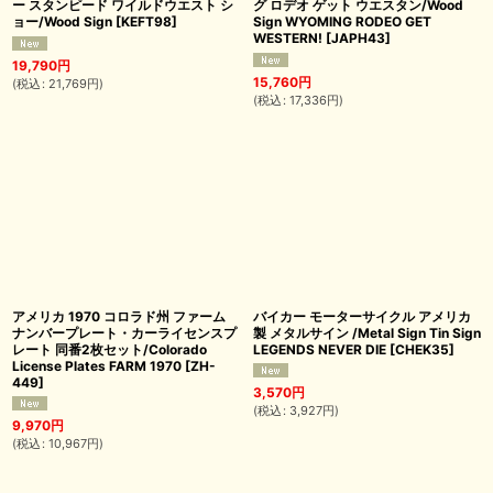
ー スタンピード ワイルドウエスト シ
グ ロデオ ゲット ウエスタン/Wood
ョー/Wood Sign
[
KEFT98
]
Sign WYOMING RODEO GET
WESTERN!
[
JAPH43
]
19,790
円
15,760
円
(
税込
:
21,769
円
)
(
税込
:
17,336
円
)
アメリカ 1970 コロラド州 ファーム
バイカー モーターサイクル アメリカ
ナンバープレート・カーライセンスプ
製 メタルサイン /Metal Sign Tin Sign
レート 同番2枚セット/Colorado
LEGENDS NEVER DIE
[
CHEK35
]
License Plates FARM 1970
[
ZH-
449
]
3,570
円
(
税込
:
3,927
円
)
9,970
円
(
税込
:
10,967
円
)