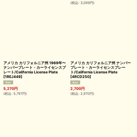
(
税込
:
3,069
円
)
アメリカ カリフォルニア州 1969年〜
アメリカ カリフォルニア州 ナンバー
ナンバープレート・カーライセンスプ
プレート・カーライセンスプレー
レート/California License Plate
ト/California License Plate
[
1REJ449
]
[
4RCD250
]
5,270
円
2,700
円
(
税込
:
5,797
円
)
(
税込
:
2,970
円
)