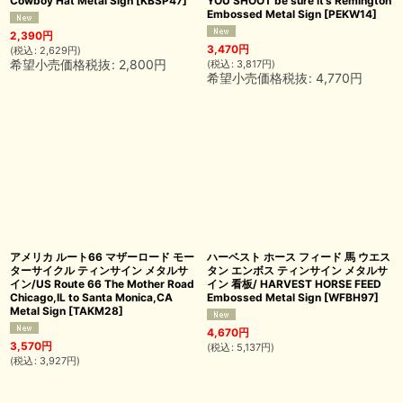
Cowboy Hat Metal Sign
[
KBSP47
]
YOU SHOOT be sure it's Remington
Embossed Metal Sign
[
PEKW14
]
2,390
円
3,470
円
(
税込
:
2,629
円
)
希望小売価格税抜
:
2,800
円
(
税込
:
3,817
円
)
希望小売価格税抜
:
4,770
円
アメリカ ルート66 マザーロード モー
ハーベスト ホース フィード 馬 ウエス
ターサイクル ティンサイン メタルサ
タン エンボス ティンサイン メタルサ
イン/US Route 66 The Mother Road
イン 看板/ HARVEST HORSE FEED
Chicago,IL to Santa Monica,CA
Embossed Metal Sign
[
WFBH97
]
Metal Sign
[
TAKM28
]
4,670
円
3,570
円
(
税込
:
5,137
円
)
(
税込
:
3,927
円
)