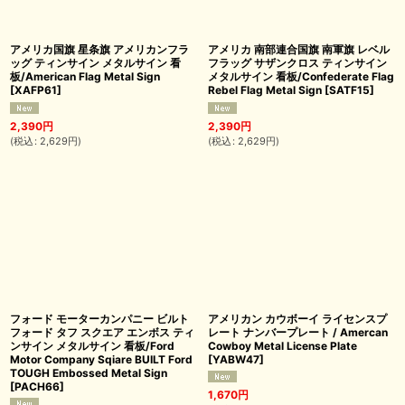
アメリカ国旗 星条旗 アメリカンフラ
アメリカ 南部連合国旗 南軍旗 レベル
ッグ ティンサイン メタルサイン 看
フラッグ サザンクロス ティンサイン
板/American Flag Metal Sign
メタルサイン 看板/Confederate Flag
[
XAFP61
]
Rebel Flag Metal Sign
[
SATF15
]
2,390
円
2,390
円
(
税込
:
2,629
円
)
(
税込
:
2,629
円
)
フォード モーターカンパニー ビルト
アメリカン カウボーイ ライセンスプ
フォード タフ スクエア エンボス ティ
レート ナンバープレート / Amercan
ンサイン メタルサイン 看板/Ford
Cowboy Metal License Plate
Motor Company Sqiare BUILT Ford
[
YABW47
]
TOUGH Embossed Metal Sign
[
PACH66
]
1,670
円