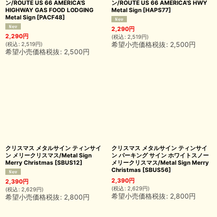
ン/ROUTE US 66 AMERICA'S
ン/ROUTE US 66 AMERICA'S HWY
HIGHWAY GAS FOOD LODGING
Metal Sign
[
HAPS77
]
Metal Sign
[
PACF48
]
2,290
円
2,290
円
(
税込
:
2,519
円
)
希望小売価格税抜
:
2,500
円
(
税込
:
2,519
円
)
希望小売価格税抜
:
2,500
円
クリスマス メタルサイン ティンサイ
クリスマス メタルサイン ティンサイ
ン メリークリスマス/Metal Sign
ン パーキング サイン ホワイトスノー
Merry Christmas
[
SBUS12
]
メリークリスマス/Metal Sign Merry
Christmas
[
SBUS56
]
2,390
円
2,390
円
(
税込
:
2,629
円
)
(
税込
:
2,629
円
)
希望小売価格税抜
:
2,800
円
希望小売価格税抜
:
2,800
円