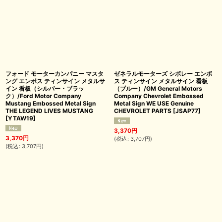
フォード モーターカンパニー マスタ
ゼネラルモーターズ シボレー エンボ
ング エンボス ティンサイン メタルサ
ス ティンサイン メタルサイン 看板
イン 看板（シルバー・ブラッ
（ブルー）/GM General Motors
ク）/Ford Motor Company
Company Chevrolet Embossed
Mustang Embossed Metal Sign
Metal Sign WE USE Genuine
THE LEGEND LIVES MUSTANG
CHEVROLET PARTS
[
JSAP77
]
[
YTAW19
]
3,370
円
3,370
円
(
税込
:
3,707
円
)
(
税込
:
3,707
円
)