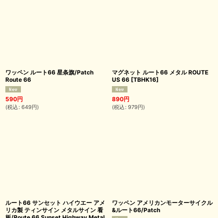
ワッペン ルート66 星条旗/Patch
マグネット ルート66 メタル ROUTE
Route 66
US 66
[
TBHK16
]
590
円
890
円
(
税込
:
649
円
)
(
税込
:
979
円
)
ルート66 サンセット ハイウエー アメ
ワッペン アメリカンモーターサイクル
リカ製 ティンサイン メタルサイン 看
&ルート66/Patch
板/Route 66 Sunset Highway Metal