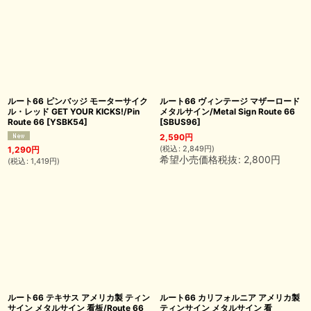
ルート66 ピンバッジ モーターサイク
ルート66 ヴィンテージ マザーロード
ル・レッド GET YOUR KICKS!/Pin
メタルサイン/Metal Sign Route 66
Route 66
[
YSBK54
]
[
SBUS96
]
2,590
円
(
税込
:
2,849
円
)
1,290
円
希望小売価格税抜
:
2,800
円
(
税込
:
1,419
円
)
ルート66 テキサス アメリカ製 ティン
ルート66 カリフォルニア アメリカ製
サイン メタルサイン 看板/Route 66
ティンサイン メタルサイン 看