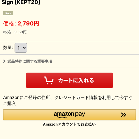
Sign
[
KEPT20
]
価格
:
2,790
円
(
税込
:
3,069
円
)
数量
:
返品特約に関する重要事項
Amazonにご登録の住所、クレジットカード情報を利用して今すぐ
ご購入