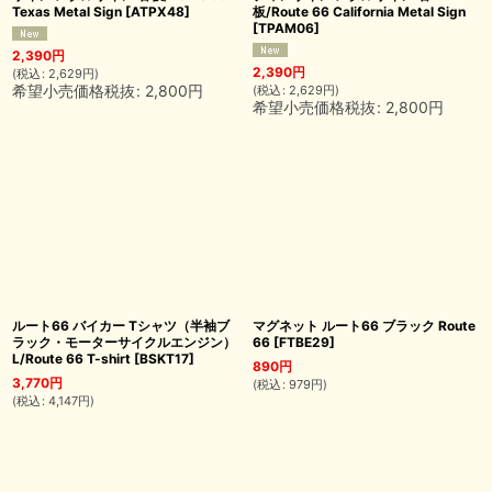
Texas Metal Sign
[
ATPX48
]
板/Route 66 California Metal Sign
[
TPAM06
]
2,390
円
2,390
円
(
税込
:
2,629
円
)
希望小売価格税抜
:
2,800
円
(
税込
:
2,629
円
)
希望小売価格税抜
:
2,800
円
ルート66 バイカー Tシャツ（半袖ブ
マグネット ルート66 ブラック Route
ラック・モーターサイクルエンジン）
66
[
FTBE29
]
L/Route 66 T-shirt
[
BSKT17
]
890
円
3,770
円
(
税込
:
979
円
)
(
税込
:
4,147
円
)