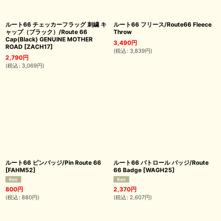
ルート66 チェッカーフラッグ 刺繍 キ
ルート66 フリース/Route66 Fleece
ャップ（ブラック）/Route 66
Throw
Cap(Black) GENUINE MOTHER
3,490
円
ROAD
[
ZACH17
]
(
税込
:
3,839
円
)
2,790
円
(
税込
:
3,069
円
)
ルート66 ピンバッジ/Pin Route 66
ルート66 パトロール バッジ/Route
[
FAHM52
]
66 Badge
[
WAGH25
]
800
円
2,370
円
(
税込
:
880
円
)
(
税込
:
2,607
円
)