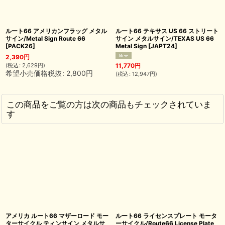
ルート66 アメリカンフラッグ メタル
ルート66 テキサス US 66 ストリート
サイン/Metal Sign Route 66
サイン メタルサイン/TEXAS US 66
[
PACK26
]
Metal Sign
[
JAPT24
]
2,390
円
(
税込
:
2,629
円
)
11,770
円
希望小売価格税抜
:
2,800
円
(
税込
:
12,947
円
)
この商品をご覧の方は次の商品もチェックされていま
す
アメリカ ルート66 マザーロード モー
ルート66 ライセンスプレート モータ
ターサイクル ティンサイン メタルサ
ーサイクル/Route66 License Plate