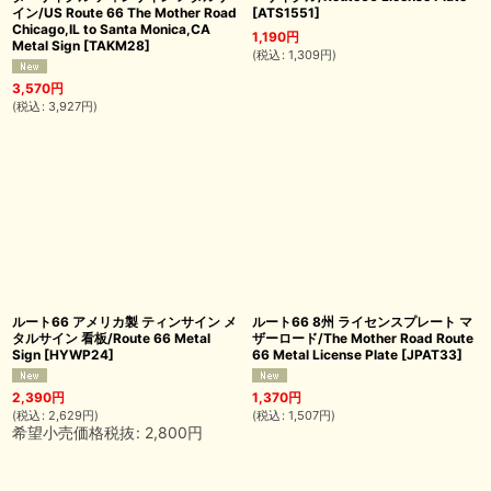
イン/US Route 66 The Mother Road
[
ATS1551
]
Chicago,IL to Santa Monica,CA
1,190
円
Metal Sign
[
TAKM28
]
(
税込
:
1,309
円
)
3,570
円
(
税込
:
3,927
円
)
ルート66 アメリカ製 ティンサイン メ
ルート66 8州 ライセンスプレート マ
タルサイン 看板/Route 66 Metal
ザーロード/The Mother Road Route
Sign
[
HYWP24
]
66 Metal License Plate
[
JPAT33
]
2,390
円
1,370
円
(
税込
:
2,629
円
)
(
税込
:
1,507
円
)
希望小売価格税抜
:
2,800
円