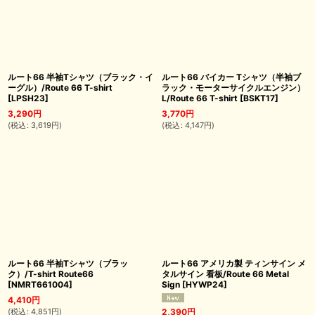
ルート66 半袖Tシャツ（ブラック・イ
ルート66 バイカー Tシャツ（半袖ブ
ーグル）/Route 66 T-shirt
ラック・モーターサイクルエンジン）
[
LPSH23
]
L/Route 66 T-shirt
[
BSKT17
]
3,290
円
3,770
円
(
税込
:
3,619
円
)
(
税込
:
4,147
円
)
ルート66 半袖Tシャツ（ブラッ
ルート66 アメリカ製 ティンサイン メ
ク）/T-shirt Route66
タルサイン 看板/Route 66 Metal
[
NMRT661004
]
Sign
[
HYWP24
]
4,410
円
(
税込
:
4,851
円
)
2,390
円