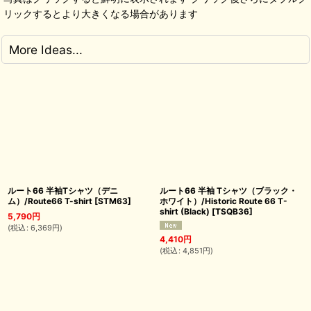
リックするとより大きくなる場合があります
More Ideas...
ルート66 半袖Tシャツ（デニ
ルート66 半袖 Tシャツ（ブラック・
ム）/Route66 T-shirt
[
STM63
]
ホワイト）/Historic Route 66 T-
shirt (Black)
[
TSQB36
]
5,790
円
(
税込
:
6,369
円
)
4,410
円
(
税込
:
4,851
円
)