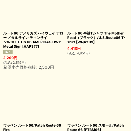
ルート66 アメリカズ ハイウェイ アロ
ルート66 半袖Tシャツ The Mother
ー メタルサイン ティンサイ
Road（ブラック）/U.S.Route66 T-
ン/ROUTE US 66 AMERICA'S HWY
shirt
[
WQAY99
]
Metal Sign
[
HAPS77
]
4,410
円
(
税込
:
4,851
円
)
2,290
円
(
税込
:
2,519
円
)
希望小売価格税抜
:
2,500
円
ワッペン ルート66/Patch Route 66
ワッペン ルート66 スモール/Patch
Fire
Route 66
[
FTBM96
]