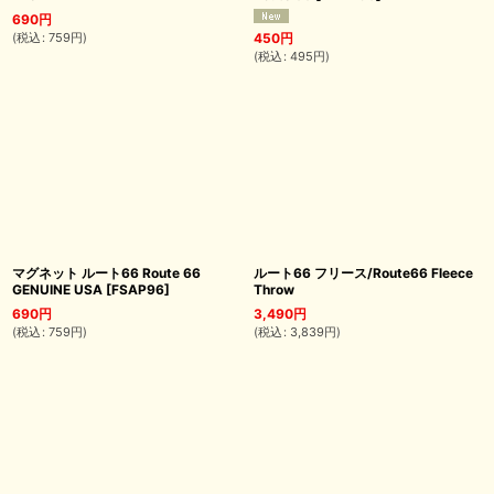
690
円
(
税込
:
759
円
)
450
円
(
税込
:
495
円
)
マグネット ルート66 Route 66
ルート66 フリース/Route66 Fleece
GENUINE USA
[
FSAP96
]
Throw
690
円
3,490
円
(
税込
:
759
円
)
(
税込
:
3,839
円
)