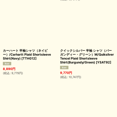
カーハート 半袖シャツ（ネイビ
クイックシルバー 半袖 シャツ（バー
ー）/Carhartt Plaid Shortsleeve
ガンディー・グリーン）M/Quiksilver
Shirt(Navy)
[
TTHG12
]
Tencel Plaid Shortsleeve
Shirt(Burgundy/Green)
[
YSAT92
]
8,890
円
9,770
円
(
税込
:
9,779
円
)
(
税込
:
10,747
円
)