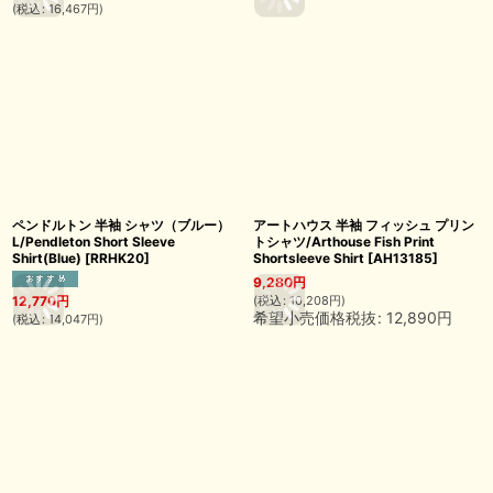
(
税込
:
16,467
円
)
ペンドルトン 半袖 シャツ（ブルー）
アートハウス 半袖 フィッシュ プリン
L/Pendleton Short Sleeve
トシャツ/Arthouse Fish Print
Shirt(Blue)
[
RRHK20
]
Shortsleeve Shirt
[
AH13185
]
9,280
円
(
税込
:
10,208
円
)
12,770
円
希望小売価格税抜
:
12,890
円
(
税込
:
14,047
円
)