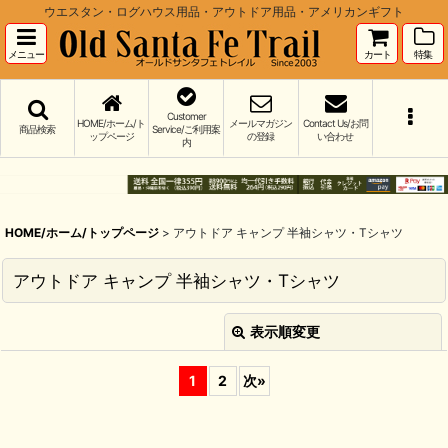
ウエスタン・ログハウス用品・アウトドア用品・アメリカンギフト
メニュー
カート
特集
Customer
HOME/ホーム/ト
メールマガジン
Contact Us/お問
商品検索
Service/ご利用案
ップページ
の登録
い合わせ
内
HOME/ホーム/トップページ
>
アウトドア キャンプ 半袖シャツ・Tシャツ
アウトドア キャンプ 半袖シャツ・Tシャツ
表示順変更
閉じる
1
2
次
»
並び順
:
絞り込む