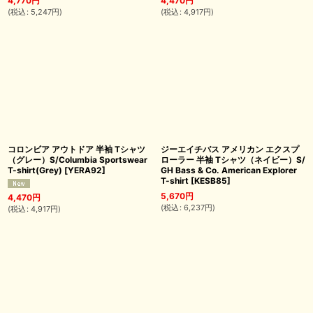
4,770
円
4,470
円
(
税込
:
5,247
円
)
(
税込
:
4,917
円
)
コロンビア アウトドア 半袖 Tシャツ
ジーエイチバス アメリカン エクスプ
（グレー）S/Columbia Sportswear
ローラー 半袖 Tシャツ（ネイビー）S/
T-shirt(Grey)
[
YERA92
]
GH Bass & Co. American Explorer
T-shirt
[
KESB85
]
5,670
円
4,470
円
(
税込
:
6,237
円
)
(
税込
:
4,917
円
)