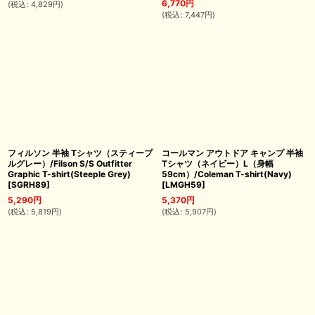
6,770
円
(
税込
:
4,829
円
)
(
税込
:
7,447
円
)
フィルソン 半袖 Tシャツ（スティープ
コールマン アウトドア キャンプ 半袖
ルグレー）/Filson S/S Outfitter
Tシャツ（ネイビー）L（身幅
Graphic T-shirt(Steeple Grey)
59cm）/Coleman T-shirt(Navy)
[
SGRH89
]
[
LMGH59
]
5,290
円
5,370
円
(
税込
:
5,819
円
)
(
税込
:
5,907
円
)