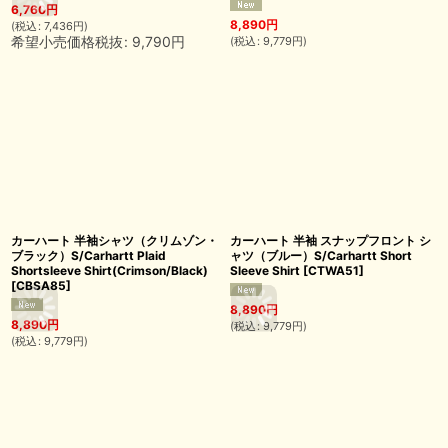
6,760
円
8,890
円
(
税込
:
7,436
円
)
希望小売価格税抜
:
9,790
円
(
税込
:
9,779
円
)
カーハート 半袖シャツ（クリムゾン・
カーハート 半袖 スナップフロント シ
ブラック）S/Carhartt Plaid
ャツ（ブルー）S/Carhartt Short
Shortsleeve Shirt(Crimson/Black)
Sleeve Shirt
[
CTWA51
]
[
CBSA85
]
8,890
円
8,890
円
(
税込
:
9,779
円
)
(
税込
:
9,779
円
)