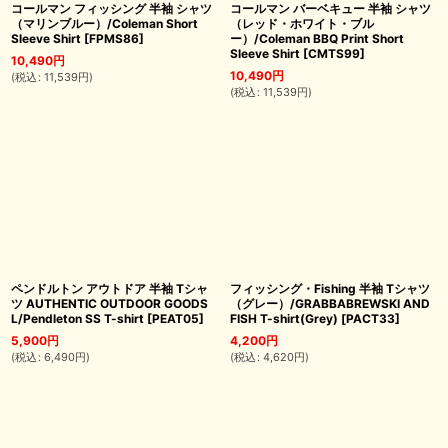
コールマン フィッシング 半袖 シャツ
コールマン バーベキュー 半袖 シャツ
（マリンブルー）/Coleman Short
（レッド・ホワイト・ブル
Sleeve Shirt
[
FPMS86
]
ー）/Coleman BBQ Print Short
Sleeve Shirt
[
CMTS99
]
10,490
円
10,490
円
(
税込
:
11,539
円
)
(
税込
:
11,539
円
)
ペンドルトン アウトドア 半袖 Tシャ
フィッシング・Fishing 半袖 Tシャツ
ツ AUTHENTIC OUTDOOR GOODS
（グレー）/GRABBABREWSKI AND
L/Pendleton SS T-shirt
[
PEAT05
]
FISH T-shirt(Grey)
[
PACT33
]
5,900
円
4,200
円
(
税込
:
6,490
円
)
(
税込
:
4,620
円
)