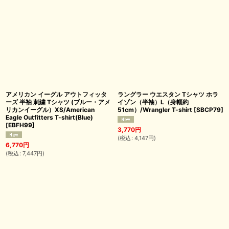
アメリカン イーグル アウトフィッタ
ラングラー ウエスタン Tシャツ ホラ
ーズ 半袖 刺繍 Tシャツ (ブルー・アメ
イゾン（半袖）L（身幅約
リカンイーグル）XS/American
51cm）/Wrangler T-shirt
[
SBCP79
]
Eagle Outfitters T-shirt(Blue)
[
EBFH99
]
3,770
円
(
税込
:
4,147
円
)
6,770
円
(
税込
:
7,447
円
)