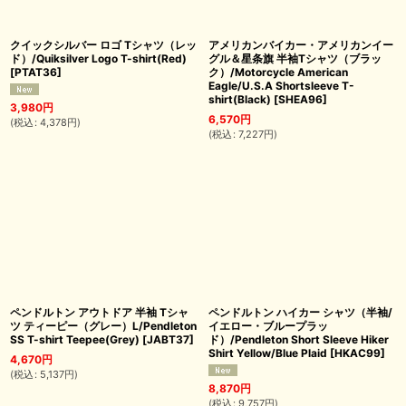
クイックシルバー ロゴ Tシャツ（レッ
アメリカンバイカー・アメリカンイー
ド）/Quiksilver Logo T-shirt(Red)
グル＆星条旗 半袖Tシャツ（ブラッ
[
PTAT36
]
ク）/Motorcycle American
Eagle/U.S.A Shortsleeve T-
shirt(Black)
[
SHEA96
]
3,980
円
6,570
円
(
税込
:
4,378
円
)
(
税込
:
7,227
円
)
ペンドルトン アウトドア 半袖 Tシャ
ペンドルトン ハイカー シャツ（半袖/
ツ ティーピー（グレー）L/Pendleton
イエロー・ブループラッ
SS T-shirt Teepee(Grey)
[
JABT37
]
ド）/Pendleton Short Sleeve Hiker
Shirt Yellow/Blue Plaid
[
HKAC99
]
4,670
円
(
税込
:
5,137
円
)
8,870
円
(
税込
:
9,757
円
)