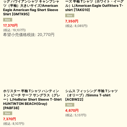
ッグ ハワイアンシャツ キャンプシャ
ーズ 半袖 Tシャツ（ホワイト・イーグ
ツ（半袖）大きいサイズ/American
ル）L/American Eagle Outfitters T-
Eagle American flag Short Sleeve
shirt
[
TAKG10
]
Shirt
[
GMTK95
]
7,350
円
17,370
円
(
税込
:
8,085
円
)
(
税込
:
19,107
円
)
希望小売価格税抜
:
20,770
円
ホリスター 半袖 Tシャツ ハンティン
シムス フィッシング 半袖 Tシャツ
トン ビーチ サーフ サングラス（グレ
（オリーブ）/Simms T-shirt
ー）L/Hollister Short Sleeve T-Shirt
[
ACBW22
]
HUNTINTON BEACH(Gray)
[
PABF38
]
4,670
円
(
税込
:
5,137
円
)
7,370
円
(
税込
:
8,107
円
)