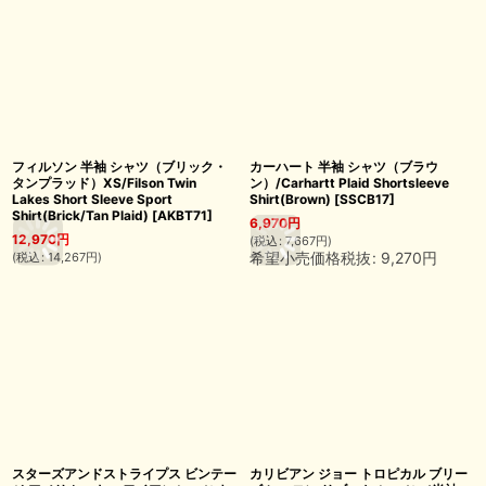
フィルソン 半袖 シャツ（ブリック・
カーハート 半袖 シャツ（ブラウ
タンプラッド）XS/Filson Twin
ン）/Carhartt Plaid Shortsleeve
Lakes Short Sleeve Sport
Shirt(Brown)
[
SSCB17
]
Shirt(Brick/Tan Plaid)
[
AKBT71
]
6,970
円
12,970
円
(
税込
:
7,667
円
)
希望小売価格税抜
:
9,270
円
(
税込
:
14,267
円
)
スターズアンドストライプス ビンテー
カリビアン ジョー トロピカル ブリー