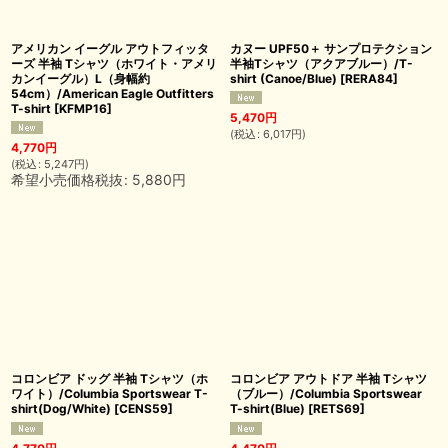
アメリカン イーグル アウトフィッタ
カヌー UPF50＋ サンプロテクション
ーズ 半袖 Tシャツ（ホワイト・アメリ
半袖Tシャツ（アクアブルー）/T-
カンイーグル）L（身幅約
shirt (Canoe/Blue)
[
RERA84
]
54cm）/American Eagle Outfitters
T-shirt
[
KFMP16
]
5,470
円
(
税込
:
6,017
円
)
4,770
円
(
税込
:
5,247
円
)
希望小売価格税抜
:
5,880
円
コロンビア ドッグ 半袖 Tシャツ（ホ
コロンビア アウトドア 半袖 Tシャツ
ワイト）/Columbia Sportswear T-
（ブルー）/Columbia Sportswear
shirt(Dog/White)
[
CENS59
]
T-shirt(Blue)
[
RETS69
]