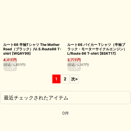
ルート66 半袖Tシャツ The Mother
ルート66 バイカー Tシャツ（半袖ブ
Road（ブラック）/U.S.Route66 T-
ラック・モーターサイクルエンジン）
shirt
[
WQAY99
]
L/Route 66 T-shirt
[
BSKT17
]
4,410
円
3,770
円
(
税込
:
4,851
円
)
(
税込
:
4,147
円
)
1
2
次
»
最近チェックされたアイテム
0件