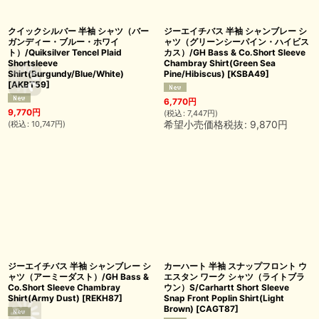
クイックシルバー 半袖 シャツ（バー
ジーエイチバス 半袖 シャンブレー シ
ガンディー・ブルー・ホワイ
ャツ（グリーンシーパイン・ハイビス
ト）/Quiksilver Tencel Plaid
カス）/GH Bass & Co.Short Sleeve
Shortsleeve
Chambray Shirt(Green Sea
Shirt(Burgundy/Blue/White)
Pine/Hibiscus)
[
KSBA49
]
[
AKBT59
]
6,770
円
9,770
円
(
税込
:
7,447
円
)
希望小売価格税抜
:
9,870
円
(
税込
:
10,747
円
)
ジーエイチバス 半袖 シャンブレー シ
カーハート 半袖 スナップフロント ウ
ャツ（アーミーダスト）/GH Bass &
エスタン ワーク シャツ（ライトブラ
Co.Short Sleeve Chambray
ウン）S/Carhartt Short Sleeve
Shirt(Army Dust)
[
REKH87
]
Snap Front Poplin Shirt(Light
Brown)
[
CAGT87
]