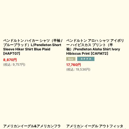
ペンドルトン ハイカー シャツ（半袖 /
ペンドルトン アロハ シャツ アイボリ
ブループラッド）L/Pendleton Short
ー ハイビスカス プリント（半
Sleeve Hiker Shirt Blue Plaid
袖）/Pendleton Aloha Shirt Ivory
[
HAPT07
]
Hibiscus Print
[
CAFM72
]
8,870
円
(
税込
:
9,757
円
)
17,760
円
(
税込
:
19,536
円
)
アメリカンイーグル&アメリカンフラ
アメリカン イーグル アウトフィッタ