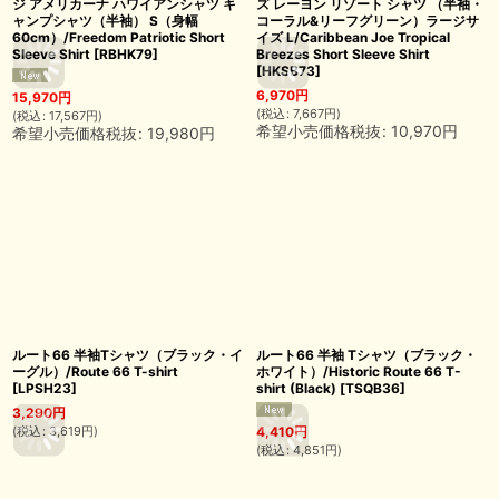
ジ アメリカーナ ハワイアンシャツ キ
ズ レーヨン リゾート シャツ （半袖・
ャンプシャツ（半袖） S（身幅
コーラル&リーフグリーン）ラージサ
60cm）/Freedom Patriotic Short
イズ L/Caribbean Joe Tropical
Sleeve Shirt
[
RBHK79
]
Breezes Short Sleeve Shirt
[
HKSB73
]
6,970
円
15,970
円
(
税込
:
7,667
円
)
(
税込
:
17,567
円
)
希望小売価格税抜
:
10,970
円
希望小売価格税抜
:
19,980
円
ルート66 半袖Tシャツ（ブラック・イ
ルート66 半袖 Tシャツ（ブラック・
ーグル）/Route 66 T-shirt
ホワイト）/Historic Route 66 T-
[
LPSH23
]
shirt (Black)
[
TSQB36
]
3,290
円
(
税込
:
3,619
円
)
4,410
円
(
税込
:
4,851
円
)