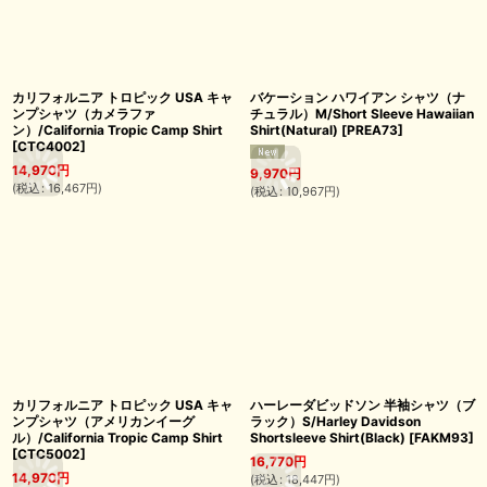
カリフォルニア トロピック USA キャ
バケーション ハワイアン シャツ（ナ
ンプシャツ（カメラファ
チュラル）M/Short Sleeve Hawaiian
ン）/California Tropic Camp Shirt
Shirt(Natural)
[
PREA73
]
[
CTC4002
]
14,970
円
9,970
円
(
税込
:
16,467
円
)
(
税込
:
10,967
円
)
カリフォルニア トロピック USA キャ
ハーレーダビッドソン 半袖シャツ（ブ
ンプシャツ（アメリカンイーグ
ラック）S/Harley Davidson
ル）/California Tropic Camp Shirt
Shortsleeve Shirt(Black)
[
FAKM93
]
[
CTC5002
]
16,770
円
14,970
円
(
税込
:
18,447
円
)