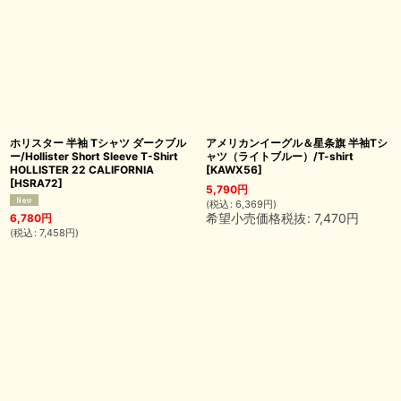
ホリスター 半袖 Tシャツ ダークブル
アメリカンイーグル＆星条旗 半袖Tシ
ー/Hollister Short Sleeve T-Shirt
ャツ（ライトブルー）/T-shirt
HOLLISTER 22 CALIFORNIA
[
KAWX56
]
[
HSRA72
]
5,790
円
(
税込
:
6,369
円
)
希望小売価格税抜
:
7,470
円
6,780
円
(
税込
:
7,458
円
)