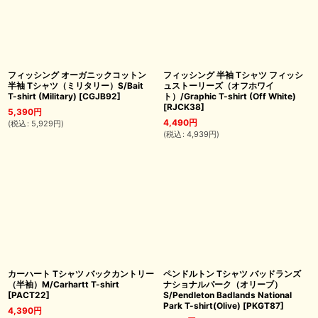
フィッシング オーガニックコットン
フィッシング 半袖 Tシャツ フィッシ
半袖 Tシャツ（ミリタリー）S/Bait
ュストーリーズ（オフホワイ
T-shirt (Military)
[
CGJB92
]
ト）/Graphic T-shirt (Off White)
[
RJCK38
]
5,390
円
4,490
円
(
税込
:
5,929
円
)
(
税込
:
4,939
円
)
カーハート Tシャツ バックカントリー
ペンドルトン Tシャツ バッドランズ
（半袖）M/Carhartt T-shirt
ナショナルパーク（オリーブ）
[
PACT22
]
S/Pendleton Badlands National
Park T-shirt(Olive)
[
PKGT87
]
4,390
円