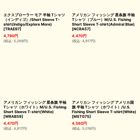
エクスプローラー モア 半袖 Tシャツ
アメリカン フィッシング 星条旗 半袖
（インディゴ）/Short Sleeve T-
Tシャツ（ブルー）M/U.S. Fishing
shirt(Indigo/Explore More)
Short Sleeve T-shirt(Admiral Blue)
[
TRAE97
]
[
NCRA57
]
4,790
円
4,470
円
(
税込
:
5,269
円
)
(
税込
:
4,917
円
)
アメリカン フィッシング 星条旗 半袖
アメリカン フィッシング アメリカ国
Tシャツ（ホワイト）M/U.S. Fishing
旗 半袖 Tシャツ（ホワイト）/U.S.
Short Sleeve T-shirt(White)
Fishing Short Sleeve T-shirt(White)
[
WRAB59
]
[
MSTG75
]
4,470
円
4,560
円
(
税込
:
4,917
円
)
(
税込
:
5,016
円
)