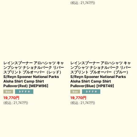
(
税込
:
21,747
円
)
レインスプーナー アロハシャツ キャ
レインスプーナー アロハシャツ キャ
ンプシャツ ナショナルパーク リバー
ンプシャツ ナショナルパーク リバー
スプリント プルオーバー（レッド）
スプリント プルオーバー（ブルー）
S/Reyn Spooner National Parks
S/Reyn Spooner National Parks
Aloha Shirt Camp Shirt
Aloha Shirt Camp Shirt
Pullover(Red)
[
MEPW96
]
Pullover(Blue)
[
HPBT49
]
19,770
円
19,770
円
(
税込
:
21,747
円
)
(
税込
:
21,747
円
)