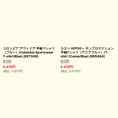
コロンビア アウトドア 半袖 Tシャツ
カヌー UPF50＋ サンプロテクション
（ブルー）/Columbia Sportswear
半袖Tシャツ（アクアブルー）/T-
T-shirt(Blue)
[
RETS69
]
shirt (Canoe/Blue)
[
RERA84
]
4,470
円
5,470
円
(
税込
:
4,917
円
)
(
税込
:
6,017
円
)