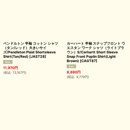
ペンドルトン 半袖 コットン シャツ
カーハート 半袖 スナップフロント ウ
（タン/レッド）大きいサイ
エスタン ワーク シャツ（ライトブラ
ズ/Pendleton Plaid Shortsleeve
ウン）S/Carhartt Short Sleeve
Shirt(Tan/Red)
[
JAST28
]
Snap Front Poplin Shirt(Light
Brown)
[
CAGT87
]
11,970
円
8,890
円
(
税込
:
13,167
円
)
(
税込
:
9,779
円
)