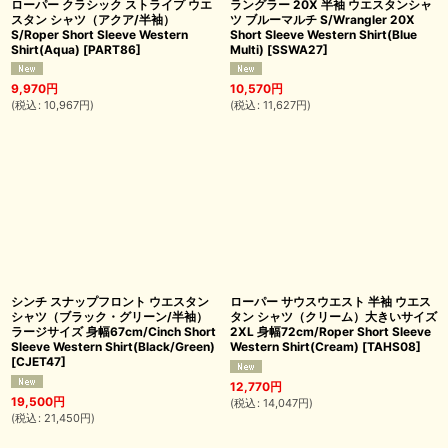
ローパー クラシック ストライプ ウエ
ラングラー 20X 半袖 ウエスタンシャ
スタン シャツ（アクア/半袖）
ツ ブルーマルチ S/Wrangler 20X
S/Roper Short Sleeve Western
Short Sleeve Western Shirt(Blue
Shirt(Aqua)
[
PART86
]
Multi)
[
SSWA27
]
9,970
円
10,570
円
(
税込
:
10,967
円
)
(
税込
:
11,627
円
)
シンチ スナップフロント ウエスタン
ローパー サウスウエスト 半袖 ウエス
シャツ（ブラック・グリーン/半袖）
タン シャツ（クリーム）大きいサイズ
ラージサイズ 身幅67cm/Cinch Short
2XL 身幅72cm/Roper Short Sleeve
Sleeve Western Shirt(Black/Green)
Western Shirt(Cream)
[
TAHS08
]
[
CJET47
]
12,770
円
19,500
円
(
税込
:
14,047
円
)
(
税込
:
21,450
円
)