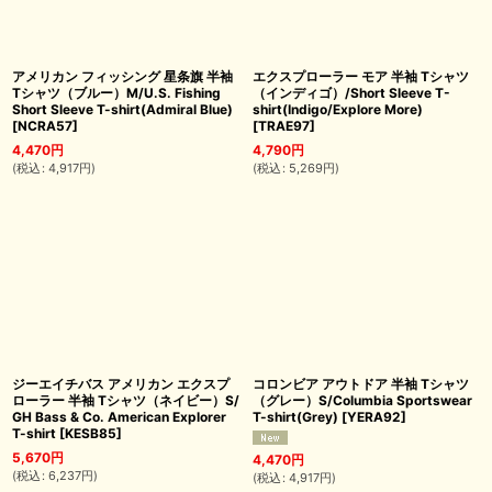
アメリカン フィッシング 星条旗 半袖
エクスプローラー モア 半袖 Tシャツ
Tシャツ（ブルー）M/U.S. Fishing
（インディゴ）/Short Sleeve T-
Short Sleeve T-shirt(Admiral Blue)
shirt(Indigo/Explore More)
[
NCRA57
]
[
TRAE97
]
4,470
円
4,790
円
(
税込
:
4,917
円
)
(
税込
:
5,269
円
)
ジーエイチバス アメリカン エクスプ
コロンビア アウトドア 半袖 Tシャツ
ローラー 半袖 Tシャツ（ネイビー）S/
（グレー）S/Columbia Sportswear
GH Bass & Co. American Explorer
T-shirt(Grey)
[
YERA92
]
T-shirt
[
KESB85
]
5,670
円
4,470
円
(
税込
:
6,237
円
)
(
税込
:
4,917
円
)