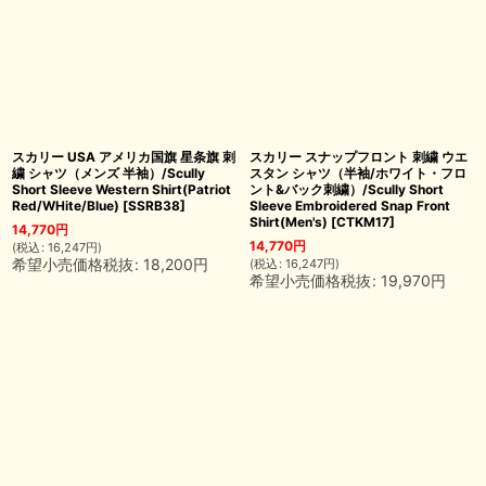
スカリー USA アメリカ国旗 星条旗 刺
スカリー スナップフロント 刺繍 ウエ
繍 シャツ（メンズ 半袖）/Scully
スタン シャツ（半袖/ホワイト・フロ
Short Sleeve Western Shirt(Patriot
ント&バック刺繍）/Scully Short
Red/WHite/Blue)
[
SSRB38
]
Sleeve Embroidered Snap Front
Shirt(Men's)
[
CTKM17
]
14,770
円
14,770
円
(
税込
:
16,247
円
)
希望小売価格税抜
:
18,200
円
(
税込
:
16,247
円
)
希望小売価格税抜
:
19,970
円