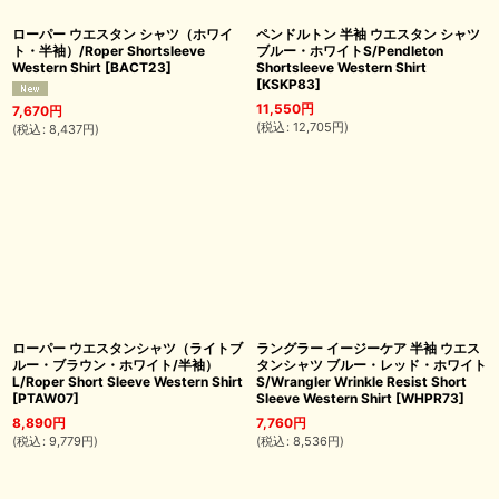
ローパー ウエスタン シャツ（ホワイ
ペンドルトン 半袖 ウエスタン シャツ
ト・半袖）/Roper Shortsleeve
ブルー・ホワイトS/Pendleton
Western Shirt
[
BACT23
]
Shortsleeve Western Shirt
[
KSKP83
]
11,550
円
7,670
円
(
税込
:
12,705
円
)
(
税込
:
8,437
円
)
ローパー ウエスタンシャツ（ライトブ
ラングラー イージーケア 半袖 ウエス
ルー・ブラウン・ホワイト/半袖）
タンシャツ ブルー・レッド・ホワイト
L/Roper Short Sleeve Western Shirt
S/Wrangler Wrinkle Resist Short
[
PTAW07
]
Sleeve Western Shirt
[
WHPR73
]
8,890
円
7,760
円
(
税込
:
9,779
円
)
(
税込
:
8,536
円
)