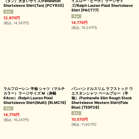
（タン）大きいサイズ/Pendleton
イエロー・ピーチ）ラージサイ
Shortsleeve Shirt(Tan)
[
PCYR35
]
ズ/Ralph Lauren Plaid Shortsleeve
Shirt
[
PACT77
]
12,970
円
14,770
円
(
税込
:
14,267
円
)
(
税込
:
16,247
円
)
ラルフローレン 半袖 シャツ（マルチ
パンハンドルスリム ラフストック ウ
カラー）ラージサイズ M（身幅
エスタンシャツ ペールブルー（半
64cm）/Ralph Lauren Plaid
袖）/Panhandle Slim Rough Stock
Shortsleeve Shirt(Multi)
[
RLMC19
]
Shortsleeve Western Shirt(Pale
Blue)
[
TESP28
]
14,770
円
10,570
円
(
税込
:
16,247
円
)
(
税込
:
11,627
円
)