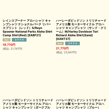
レインスプーナー アロハシャツ キャ
ハーレーダビッドソン トリリチャード
ンプシャツ ナショナルパーク リバー
アメリカ製 モーターサイクル アロハ
スプリント（レッド）S/Reyn
シャツ キャンプシャツ（サンド・クリ
Spooner National Parks Aloha Shirt
ーム）M/Harley Davidson Tori
Camp Shirt(Red)
[
EABF21
]
Richard Aloha Shirt(Sand)
[
KANT37
]
19,770
円
21,770
円
(
税込
:
21,747
円
)
(
税込
:
23,947
円
)
ハーレーダビッドソン トリリチャード
ハーレーダビッドソン トリリチャード
アメリカ製 モーターサイクル アロハ
アメリカ製 モーターサイクル アロハ
シャツ キャンプシャツ（ダークブル
シャツ キャンプシャツ（ブルー）