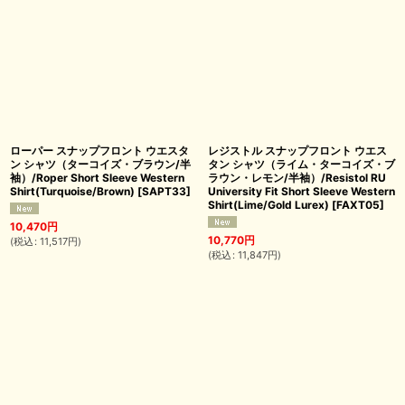
ローパー スナップフロント ウエスタ
レジストル スナップフロント ウエス
ン シャツ（ターコイズ・ブラウン/半
タン シャツ（ライム・ターコイズ・ブ
袖）/Roper Short Sleeve Western
ラウン・レモン/半袖）/Resistol RU
Shirt(Turquoise/Brown)
[
SAPT33
]
University Fit Short Sleeve Western
Shirt(Lime/Gold Lurex)
[
FAXT05
]
10,470
円
10,770
円
(
税込
:
11,517
円
)
(
税込
:
11,847
円
)