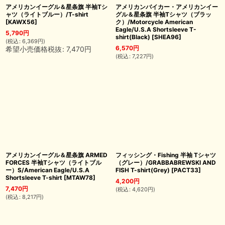
アメリカンイーグル＆星条旗 半袖Tシ
アメリカンバイカー・アメリカンイー
ャツ（ライトブルー）/T-shirt
グル＆星条旗 半袖Tシャツ（ブラッ
[
KAWX56
]
ク）/Motorcycle American
Eagle/U.S.A Shortsleeve T-
5,790
円
shirt(Black)
[
SHEA96
]
(
税込
:
6,369
円
)
6,570
円
希望小売価格税抜
:
7,470
円
(
税込
:
7,227
円
)
アメリカンイーグル＆星条旗 ARMED
フィッシング・Fishing 半袖 Tシャツ
FORCES 半袖Tシャツ（ライトブル
（グレー）/GRABBABREWSKI AND
ー）S/American Eagle/U.S.A
FISH T-shirt(Grey)
[
PACT33
]
Shortsleeve T-shirt
[
MTAW78
]
4,200
円
7,470
円
(
税込
:
4,620
円
)
(
税込
:
8,217
円
)