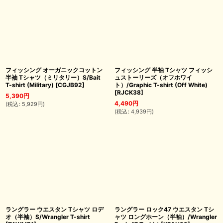
フィッシング オーガニックコットン
フィッシング 半袖 Tシャツ フィッシ
半袖 Tシャツ（ミリタリー）S/Bait
ュストーリーズ（オフホワイ
T-shirt (Military)
[
CGJB92
]
ト）/Graphic T-shirt (Off White)
[
RJCK38
]
5,390
円
4,490
円
(
税込
:
5,929
円
)
(
税込
:
4,939
円
)
ラングラー ウエスタン Tシャツ ロデ
ラングラー ロック47 ウエスタン Tシ
オ（半袖）S/Wrangler T-shirt
ャツ ロングホーン（半袖）/Wrangler