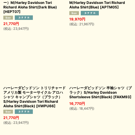
ー）M/Harley Davidson Tori
M/Harley Davidson Tori Richard
Richard Aloha Shirt(Dark Blue)
Aloha Shirt(Blue)
[
APTM05
]
[
HEPT07
]
19,970
円
21,770
円
(
税込
:
21,967
円
)
(
税込
:
23,947
円
)
ハーレーダビッドソン トリリチャード
ハーレーダビッドソン 半袖シャツ（ブ
アメリカ製 モーターサイクル アロハ
ラック）S/Harley Davidson
シャツ キャンプシャツ（ブラック）
Shortsleeve Shirt(Black)
[
FAKM93
]
S/Harley Davidson Tori Richard
16,770
円
Aloha Shirt(Black)
[
HWPU66
]
(
税込
:
18,447
円
)
21,770
円
(
税込
:
23,947
円
)