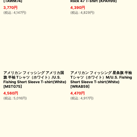
[
TAWM74
]
Rock 47 T-shirt
[
KPAH99
]
3,770
円
4,390
円
(
税込
:
4,147
円
)
(
税込
:
4,829
円
)
アメリカン フィッシング アメリカ国
アメリカン フィッシング 星条旗 半袖
旗 半袖 Tシャツ（ホワイト）/U.S.
Tシャツ（ホワイト）M/U.S. Fishing
Fishing Short Sleeve T-shirt(White)
Short Sleeve T-shirt(White)
[
MSTG75
]
[
WRAB59
]
4,560
円
4,470
円
(
税込
:
5,016
円
)
(
税込
:
4,917
円
)