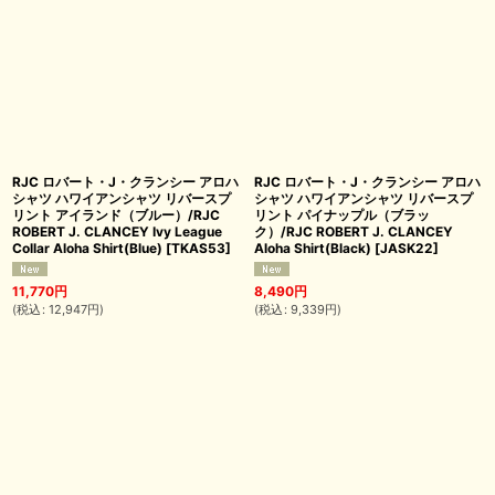
RJC ロバート・J・クランシー アロハ
RJC ロバート・J・クランシー アロハ
シャツ ハワイアンシャツ リバースプ
シャツ ハワイアンシャツ リバースプ
リント アイランド（ブルー）/RJC
リント パイナップル（ブラッ
ROBERT J. CLANCEY Ivy League
ク）/RJC ROBERT J. CLANCEY
Collar Aloha Shirt(Blue)
[
TKAS53
]
Aloha Shirt(Black)
[
JASK22
]
11,770
円
8,490
円
(
税込
:
12,947
円
)
(
税込
:
9,339
円
)