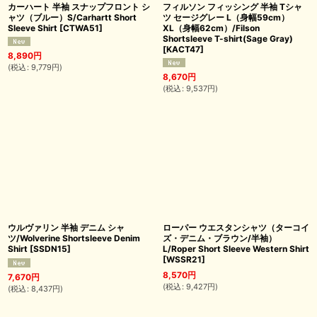
カーハート 半袖 スナップフロント シ
フィルソン フィッシング 半袖 Tシャ
ャツ（ブルー）S/Carhartt Short
ツ セージグレー L（身幅59cm）
Sleeve Shirt
[
CTWA51
]
XL（身幅62cm）/Filson
Shortsleeve T-shirt(Sage Gray)
[
KACT47
]
8,890
円
(
税込
:
9,779
円
)
8,670
円
(
税込
:
9,537
円
)
ウルヴァリン 半袖 デニム シャ
ローパー ウエスタンシャツ（ターコイ
ツ/Wolverine Shortsleeve Denim
ズ・デニム・ブラウン/半袖）
Shirt
[
SSDN15
]
L/Roper Short Sleeve Western Shirt
[
WSSR21
]
8,570
円
7,670
円
(
税込
:
9,427
円
)
(
税込
:
8,437
円
)