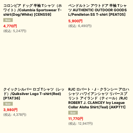
コロンビア ドッグ 半袖 Tシャツ（ホ
ペンドルトン アウトドア 半袖 Tシャ
ワイト）/Columbia Sportswear T-
ツ AUTHENTIC OUTDOOR GOODS
shirt(Dog/White)
[
CENS59
]
L/Pendleton SS T-shirt
[
PEAT05
]
5,900
円
(
税込
:
6,490
円
)
4,770
円
(
税込
:
5,247
円
)
クイックシルバー ロゴ Tシャツ（レッ
RJC ロバート・J・クランシー アロハ
ド）/Quiksilver Logo T-shirt(Red)
シャツ ハワイアンシャツ リバースプ
[
PTAT36
]
リント アイランド（ティール）/RJC
ROBERT J. CLANCEY Ivy League
Collar Aloha Shirt(Teal)
[
AKPT11
]
3,980
円
(
税込
:
4,378
円
)
11,770
円
(
税込
:
12,947
円
)