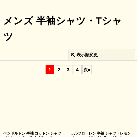
メンズ 半袖シャツ・
Tシャ
ツ
表示順変更
閉じる
1
2
3
4
次
»
並び順
:
絞り込む
ペンドルトン 半袖 コットン シャツ
ラルフローレン 半袖 シャツ（レモン