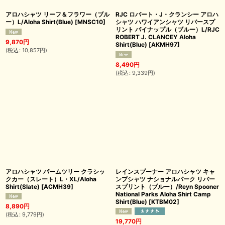
アロハシャツ リーフ＆フラワー（ブル
RJC ロバート・J・クランシー アロハ
ー）L/Aloha Shirt(Blue)
[
MNSC10
]
シャツ ハワイアンシャツ リバースプ
リント パイナップル（ブルー）L/RJC
ROBERT J. CLANCEY Aloha
9,870
円
Shirt(Blue)
[
AKMH97
]
(
税込
:
10,857
円
)
8,490
円
(
税込
:
9,339
円
)
アロハシャツ パームツリー クラシッ
レインスプーナー アロハシャツ キャ
クカー（スレート）L・XL/Aloha
ンプシャツ ナショナルパーク リバー
Shirt(Slate)
[
ACMH39
]
スプリント（ブルー）/Reyn Spooner
National Parks Aloha Shirt Camp
Shirt(Blue)
[
KTBM02
]
8,890
円
(
税込
:
9,779
円
)
19,770
円