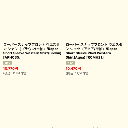
ローパー スナップフロント ウエスタ
ローパー スナップフロント ウエスタ
ン シャツ（ブラウン/半袖）/Roper
ン シャツ（アクア/半袖）/Roper
Short Sleeve Western Shirt(Brown)
Short Sleeve Plaid Western
[
APHC35
]
Shirt(Aqua)
[
RCMH21
]
10,770
円
10,470
円
(
税込
:
11,847
円
)
(
税込
:
11,517
円
)