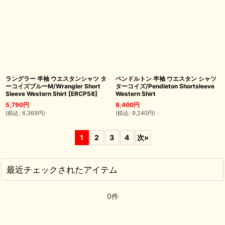
ラングラー 半袖 ウエスタンシャツ タ
ペンドルトン 半袖 ウエスタン シャツ
ーコイズブルーM/Wrangler Short
ターコイズ/Pendleton Shortsleeve
Sleeve Western Shirt
[
ERCP58
]
Western Shirt
5,790
円
8,400
円
(
税込
:
6,369
円
)
(
税込
:
9,240
円
)
1
2
3
4
次
»
最近チェックされたアイテム
0件