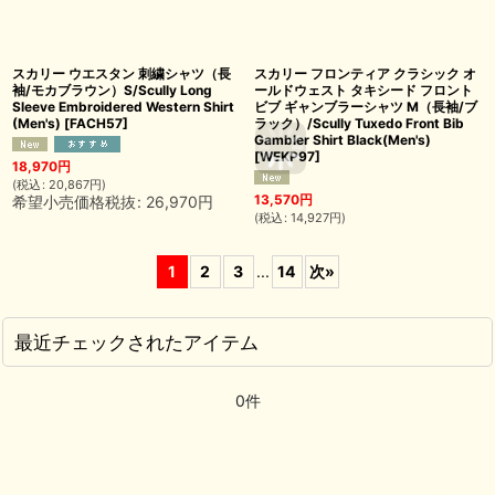
スカリー ウエスタン 刺繍シャツ（長
スカリー フロンティア クラシック オ
袖/モカブラウン）S/Scully Long
ールドウェスト タキシード フロント
Sleeve Embroidered Western Shirt
ビブ ギャンブラーシャツ M（長袖/ブ
(Men's)
[
FACH57
]
ラック）/Scully Tuxedo Front Bib
Gambler Shirt Black(Men's)
[
WEKP97
]
18,970
円
(
税込
:
20,867
円
)
13,570
円
希望小売価格税抜
:
26,970
円
(
税込
:
14,927
円
)
1
2
3
...
14
次
»
最近チェックされたアイテム
0件