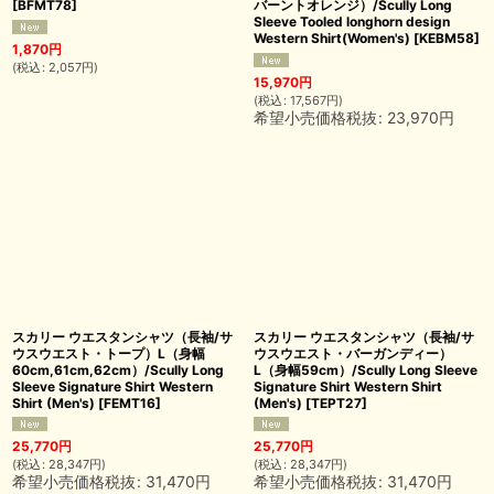
[
BFMT78
]
バーントオレンジ）/Scully Long
Sleeve Tooled longhorn design
Western Shirt(Women's)
[
KEBM58
]
1,870
円
(
税込
:
2,057
円
)
15,970
円
(
税込
:
17,567
円
)
希望小売価格税抜
:
23,970
円
スカリー ウエスタンシャツ（長袖/サ
スカリー ウエスタンシャツ（長袖/サ
ウスウエスト・トープ）L（身幅
ウスウエスト・バーガンディー）
60cm,61cm,62cm）/Scully Long
L（身幅59cm）/Scully Long Sleeve
Sleeve Signature Shirt Western
Signature Shirt Western Shirt
Shirt (Men's)
[
FEMT16
]
(Men's)
[
TEPT27
]
25,770
円
25,770
円
(
税込
:
28,347
円
)
(
税込
:
28,347
円
)
希望小売価格税抜
:
31,470
円
希望小売価格税抜
:
31,470
円