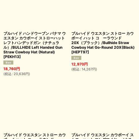
ブルハイド ハンドウーブン パナマ ウ
ブルハイド ウエスタン ストロー カウ
エスタン カウボーイ ストローハット
ボーイ ハット コ゚ーラウンド
レフトハンデッドガン（ナチュラ
20X（ブラック）/Bullhide Straw
ル）/BULLHIDE Left Handed Gun
Cowboy Hat Go-Round 20X(Black)
Straw Cowboy Hat (Natural)
[
HEPT97
]
[
PEKH13
]
12,970
円
18,760
円
(
税込
:
14,267
円
)
(
税込
:
20,636
円
)
ブルハイド ウエスタン ストロー カウ
ブルハイド ウエスタン カウボーイ ス