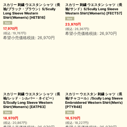
スカリー 刺繍 ウエスタン シャツ（長
スカリー 刺繍 ウエスタン シャツ（長
袖/ブラック・ブラウン）S/Scully
袖/サンド）S/Scully Long Sleeve
Long Sleeve Western
Western Shirt(Women's)
[
FECT57
]
Shirt(Women's)
[
HETB16
]
23,970
円
17,970
円
(
税込
:
26,367
円
)
希望小売価格税抜
:
26,970
円
(
税込
:
19,767
円
)
希望小売価格税抜
:
26,970
円
スカリー 刺繍 ウエスタン シャツ（長
スカリー ウエスタン 刺繍 シャツ（長
袖/レッド・シルバー・ネイビー）
袖/チャコール）/Scully Long Sleeve
S/Scully Long Sleeve Western
Embroidered Western Shirt(Men's)
Shirt(Women's)
[
EATP63
]
[
PTYR48
]
18,970
円
16,570
円
(
税込
:
20,867
円
)
(
税込
:
18,227
円
)