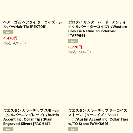
ヘアーゴム ヘアタイ ターコイズ・シ
ボロタイ サンダーバード（アンテイー
ルバー/Hair Tie
[
PEKT05
]
クシルバー・ターコイズ）/Western
Bolo Tie Native Thunderbird
[
TAFP66
]
4,470
円
(
税込
:
4,917
円
)
6,770
円
(
税込
:
7,447
円
)
ウエスタン カラーチップ スモール
ウエスタン カラーチップ ターコイズ
（シルバーエングレーブ）/Austin
ストーン（ターコイズ・シルバ
Accent Inc. Collar Tips(Plain
ー）/Austin Accent Inc. Collar Tips
Engraved Silver)
[
FACH14
]
w/TQ Stone
[
WHKS69
]