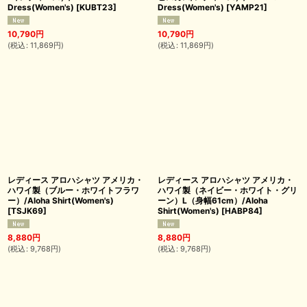
Dress(Women's)
[
KUBT23
]
Dress(Women's)
[
YAMP21
]
10,790
円
10,790
円
(
税込
:
11,869
円
)
(
税込
:
11,869
円
)
レディース アロハシャツ アメリカ・
レディース アロハシャツ アメリカ・
ハワイ製（ブルー・ホワイトフラワ
ハワイ製（ネイビー・ホワイト・グリ
ー）/Aloha Shirt(Women's)
ーン）L（身幅61cm）/Aloha
[
TSJK69
]
Shirt(Women's)
[
HABP84
]
8,880
円
8,880
円
(
税込
:
9,768
円
)
(
税込
:
9,768
円
)