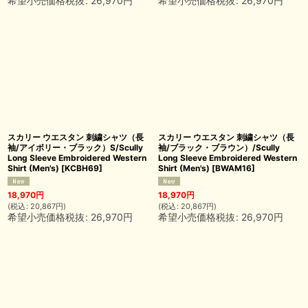
希望小売価格税抜
:
26,970
円
希望小売価格税抜
:
26,970
円
スカリー ウエスタン 刺繍シャツ（長
スカリー ウエスタン 刺繍シャツ（長
袖/アイボリー・ブラック）S/Scully
袖/ブラック・ブラウン）/Scully
Long Sleeve Embroidered Western
Long Sleeve Embroidered Western
Shirt (Men's)
[
KCBH69
]
Shirt (Men's)
[
BWAM16
]
18,970
円
18,970
円
(
税込
:
20,867
円
)
(
税込
:
20,867
円
)
希望小売価格税抜
:
26,970
円
希望小売価格税抜
:
26,970
円