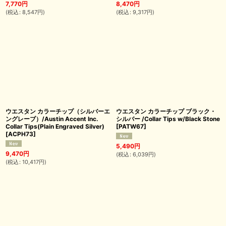
7,770
円
8,470
円
(
税込
:
8,547
円
)
(
税込
:
9,317
円
)
ウエスタン カラーチップ（シルバーエ
ウエスタン カラーチップ ブラック・
ングレーブ）/Austin Accent Inc.
シルバー /Collar Tips w/Black Stone
Collar Tips(Plain Engraved Silver)
[
PATW67
]
[
ACPH73
]
5,490
円
9,470
円
(
税込
:
6,039
円
)
(
税込
:
10,417
円
)