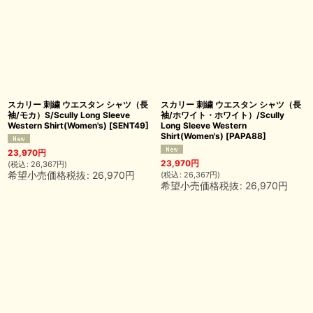
スカリー 刺繍 ウエスタン シャツ（長
スカリー 刺繍 ウエスタン シャツ（長
袖/モカ）S/Scully Long Sleeve
袖/ホワイト・ホワイト）/Scully
Western Shirt(Women's)
[
SENT49
]
Long Sleeve Western
Shirt(Women's)
[
PAPA88
]
23,970
円
23,970
円
(
税込
:
26,367
円
)
希望小売価格税抜
:
26,970
円
(
税込
:
26,367
円
)
希望小売価格税抜
:
26,970
円