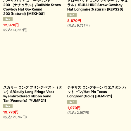
ボーイ ハット コ゚ーラウンド
トローハット ロングマイヤー（ナチュ
20X（ナチュラル）/Bullhide Straw
ラル）/BULLHIDE Straw Cowboy
Cowboy Hat Go-Round
Hat Longmire(Natural)
[
KEPS26
]
20X(Natural)
[
MEKH08
]
8,870
円
12,970
円
(
税込
:
9,757
円
)
(
税込
:
14,267
円
)
スカリー ロング フリンジ ベスト（タ
テキサス ロングホーン ウエスタン ハ
ン）S/Scully Long Fringe Vest
ット ピン/Hat Pin Texas
w/embroidered ribbon band
Longhorn(Gold)
[
HEMP21
]
Tan(Women's)
[
YUMP21
]
1,970
円
19,770
円
(
税込
:
2,167
円
)
(
税込
:
21,747
円
)