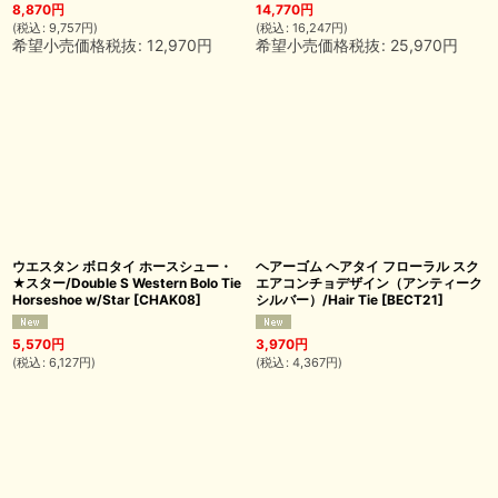
8,870
円
14,770
円
(
税込
:
9,757
円
)
(
税込
:
16,247
円
)
希望小売価格税抜
:
12,970
円
希望小売価格税抜
:
25,970
円
ウエスタン ボロタイ ホースシュー・
ヘアーゴム ヘアタイ フローラル スク
★スター/Double S Western Bolo Tie
エアコンチョデザイン（アンティーク
Horseshoe w/Star
[
CHAK08
]
シルバー）/Hair Tie
[
BECT21
]
5,570
円
3,970
円
(
税込
:
6,127
円
)
(
税込
:
4,367
円
)