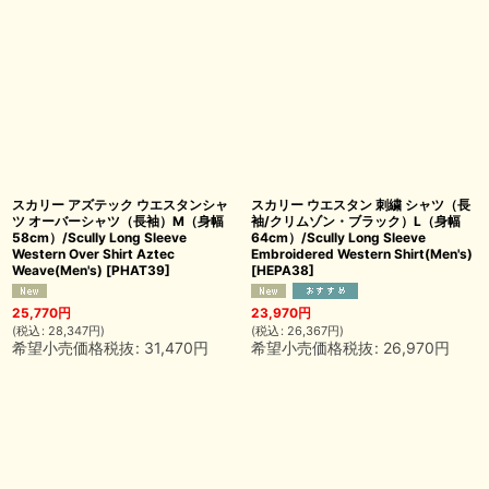
スカリー アズテック ウエスタンシャ
スカリー ウエスタン 刺繍 シャツ（長
ツ オーバーシャツ（長袖）M（身幅
袖/クリムゾン・ブラック）L（身幅
58cm）/Scully Long Sleeve
64cm）/Scully Long Sleeve
Western Over Shirt Aztec
Embroidered Western Shirt(Men's)
Weave(Men's)
[
PHAT39
]
[
HEPA38
]
25,770
円
23,970
円
(
税込
:
28,347
円
)
(
税込
:
26,367
円
)
希望小売価格税抜
:
31,470
円
希望小売価格税抜
:
26,970
円