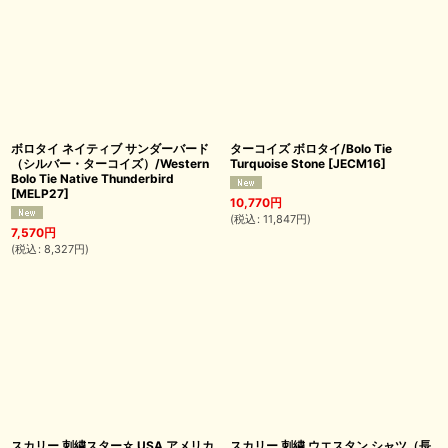
ボロタイ ネイティブ サンダーバード
ターコイズ ボロタイ/Bolo Tie
（シルバー・ターコイズ）/Western
Turquoise Stone
[
JECM16
]
Bolo Tie Native Thunderbird
[
MELP27
]
10,770
円
(
税込
:
11,847
円
)
7,570
円
(
税込
:
8,327
円
)
スカリー 刺繍スター☆ USA アメリカ
スカリー 刺繍 ウエスタン シャツ（長