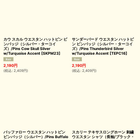
カウ スカル ウエスタン ハットピン ピ
サンダーバード ウエスタン ハットピ
ンバッジ（シルバー・ターコイ
ン ピンバッジ（シルバー・ターコイ
ズ）/Pins Cow Skull Silver
ズ）/Pins Thunderbird Silver
w/Turquoise Accent
[
SKPM23
]
w/Turquoise Accent
[
TEPC16
]
2,190
円
2,190
円
(
税込
:
2,409
円
)
(
税込
:
2,409
円
)
バッファロー ウエスタン ハットピン
スカリー テキサスロングホーン 刺繍
ピンバッジ（シルバー）/Pins Buffalo
ウエスタン シャツ（長袖/ブラック・