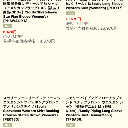
国旗 星条旗 レディース 半袖 シャツ
袖/クリーム）S/Scully Long Sleeve
（アメリカンフラッグ）XS【訳あり
Western Shirt(Women's)
[
PEBT17
]
商品-SDGs】/Scully Shortsleeve
Star Flag Blouse(Women's)
16,570
円
[
PHAW44-XS
]
(
税込
:
18,227
円
)
希望小売価格税抜
:
26,970
円
6,470
円
(
税込
:
7,117
円
)
希望小売価格税抜
:
14,870
円
スカリー ノースリーブ レディース ウ
スカリー パイピング アローチップエ
エスタンシャツ バッキングブロンコ
ンド スナップフロント ウエスタン シ
アメリカンステイツ /Scully
ャツ（長袖/デニム）M（身幅
Sleeveless Western Shirt Bucking
61cm）/Scully Piping Long Sleeve
Broncos States Brown(Women's)
Western Shirt Denim(Men's)
[
PEKT33
]
[
TPBA56
]