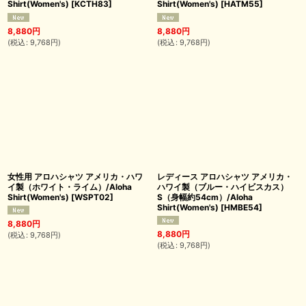
Shirt(Women's)
[
KCTH83
]
Shirt(Women's)
[
HATM55
]
8,880
円
8,880
円
(
税込
:
9,768
円
)
(
税込
:
9,768
円
)
女性用 アロハシャツ アメリカ・ハワ
レディース アロハシャツ アメリカ・
イ製（ホワイト・ライム）/Aloha
ハワイ製（ブルー・ハイビスカス）
Shirt(Women's)
[
WSPT02
]
S（身幅約54cm）/Aloha
Shirt(Women's)
[
HMBE54
]
8,880
円
8,880
円
(
税込
:
9,768
円
)
(
税込
:
9,768
円
)