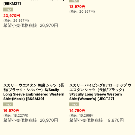
[
EBKM27
]
18,970
円
(
税込
:
20,867
円
)
23,970
円
(
税込
:
26,367
円
)
希望小売価格税抜
:
26,970
円
スカリー ウエスタン 刺繍 シャツ（長
スカリー パイピング&アローチップ ウ
袖/ブラック・シルバー）S/Scully
エスタン シャツ（長袖/ブラック）
Long Sleeve Embroidered Western
S/Scully Long Sleeve Western
Shirt(Men's)
[
BKSM39
]
Shirt(Women's)
[
JECT27
]
16,570
円
14,790
円
(
税込
:
18,227
円
)
(
税込
:
16,269
円
)
希望小売価格税抜
:
26,970
円
希望小売価格税抜
:
19,870
円