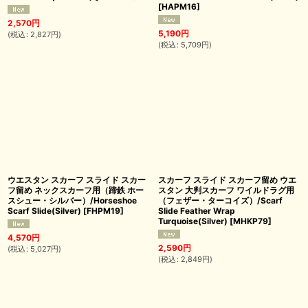
[
HAPM16
]
2,570
円
5,190
円
(
税込
:
2,827
円
)
(
税込
:
5,709
円
)
ウエスタン スカーフ スライド スカー
スカーフ スライド スカーフ留め ウエ
フ留め ネックスカーフ用（蹄鉄 ホー
スタン 大判スカーフ ワイルドラグ用
スシュー・シルバー）/Horseshoe
（フェザー・ターコイズ）/Scarf
Scarf Slide(Silver)
[
FHPM19
]
Slide Feather Wrap
Turquoise(Silver)
[
MHKP79
]
4,570
円
2,590
円
(
税込
:
5,027
円
)
(
税込
:
2,849
円
)