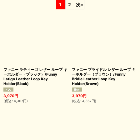
1
2
次
»
並び順
:
絞り込む
ファニー ラティーゴ レザー ループ キ
ファニー ブライドル レザー ループ キ
ーホルダー（ブラック）/Funny
ーホルダー（ブラウン）/Funny
Latigo Leather Loop Key
Bridle Leather Loop Key
Holder(Black)
Holder(Brown)
3,970
円
3,970
円
(
税込
:
4,367
円
)
(
税込
:
4,367
円
)