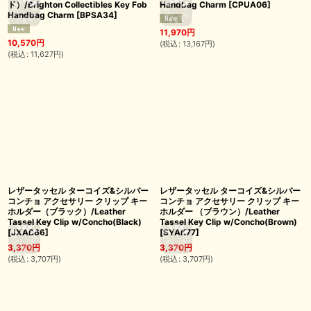
ド）/Brighton Collectibles Key Fob
Handbag Charm
[
CPUA06
]
Handbag Charm
[
BPSA34
]
11,970
円
10,570
円
(
税込
:
13,167
円
)
(
税込
:
11,627
円
)
レザータッセル ターコイズ&シルバー
レザータッセル ターコイズ&シルバー
コンチョ アクセサリー クリップ キー
コンチョ アクセサリー クリップ キー
ホルダー（ブラック）/Leather
ホルダー （ブラウン）/Leather
Tassel Key Clip w/Concho(Black)
Tassel Key Clip w/Concho(Brown)
[
JXAB66
]
[
SYAK77
]
3,370
円
3,370
円
(
税込
:
3,707
円
)
(
税込
:
3,707
円
)