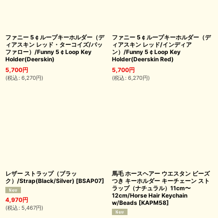
ファニー 5￠ループキーホルダー（デ
ファニー 5￠ループキーホルダー（デ
ィアスキン レッド・ターコイズ/バッ
ィアスキン レッド/インディア
ファロー）/Funny 5￠Loop Key
ン）/Funny 5￠Loop Key
Holder(Deerskin)
Holder(Deerskin Red)
5,700
円
5,700
円
(
税込
:
6,270
円
)
(
税込
:
6,270
円
)
レザー ストラップ（ブラッ
馬毛 ホースヘアー ウエスタン ビーズ
ク）/Strap(Black/Silver)
[
BSAP07
]
つき キーホルダー キーチェーン スト
ラップ（ナチュラル）11cm〜
12cm/Horse Hair Keychain
4,970
円
w/Beads
[
KAPM58
]
(
税込
:
5,467
円
)