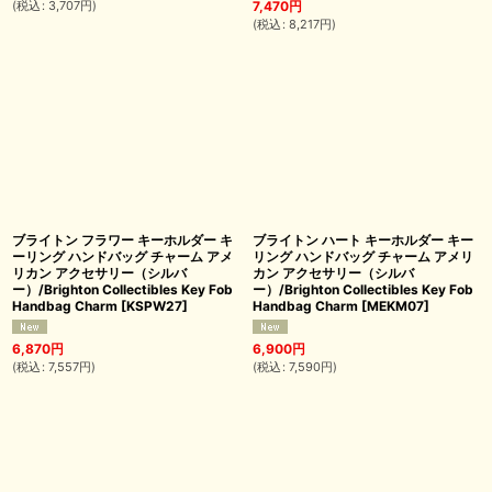
(
税込
:
3,707
円
)
7,470
円
(
税込
:
8,217
円
)
ブライトン フラワー キーホルダー キ
ブライトン ハート キーホルダー キー
ーリング ハンドバッグ チャーム アメ
リング ハンドバッグ チャーム アメリ
リカン アクセサリー（シルバ
カン アクセサリー（シルバ
ー）/Brighton Collectibles Key Fob
ー）/Brighton Collectibles Key Fob
Handbag Charm
[
KSPW27
]
Handbag Charm
[
MEKM07
]
6,870
円
6,900
円
(
税込
:
7,557
円
)
(
税込
:
7,590
円
)