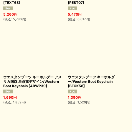
[
TEXT68
]
[
PEBT07
]
5,260
円
5,470
円
(
税込
:
5,786
円
)
(
税込
:
6,017
円
)
ウエスタンブーツ キーホルダー アメ
ウエスタンブーツ キーホルダ
リカ国旗 星条旗デザイン/Western
ー/Western Boot Keychain
Boot Keychain
[
ABWP39
]
[
BECK58
]
1,690
円
1,390
円
(
税込
:
1,859
円
)
(
税込
:
1,529
円
)