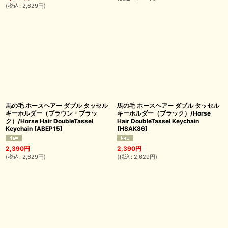
(
税込
:
2,629
円
)
馬の毛 ホースヘアー ダブル タッセル
馬の毛 ホースヘアー ダブル タッセル
キーホルダー（ブラウン・ブラッ
キーホルダー（ブラック）/Horse
ク）/Horse Hair DoubleTassel
Hair DoubleTassel Keychain
Keychain
[
ABEP15
]
[
HSAK86
]
2,390
円
2,390
円
(
税込
:
2,629
円
)
(
税込
:
2,629
円
)