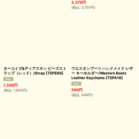
3,370
円
(
税込
:
3,707
円
)
ターコイズ&ディアスキン ビーズスト
ウエスタンブーツ ハンドメイド レザ
ラップ（レッド）/Strap
[
TEPE69
]
ー キーホルダー/Western Boots
Leather Keychains
[
TEPA16
]
1,500
円
590
円
(
税込
:
1,650
円
)
(
税込
:
649
円
)