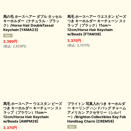
馬の毛 ホースヘアー ダブル タッセル
馬毛 ホースヘアー ウエスタン ビーズ
キーホルダー（ナチュラル・ブラッ
つき キーホルダー キーチェーン スト
ク）/Horse Hair DoubleTassel
ラップ（ブラック）11cm〜
Keychain
[
YAMA23
]
12cm/Horse Hair Keychain
w/Beads
[
FTAM39
]
3,370
円
2,390
円
(
税込
:
3,707
円
)
(
税込
:
2,629
円
)
馬毛 ホースヘアー ウエスタン ビーズ
ブライトン 写真入れつき キーホルダ
つき キーホルダー キーチェーン スト
ー キーリング ハンドバッグ チャーム
ラップ（ブラウン）11cm〜
アメリカン アクセサリー（シルバ
12cm/Horse Hair Keychain
ー）/Brighton Collectibles Key Fob
w/Beads
[
AMPM28
]
Handbag Charm
[
CREM58
]
3,370
円