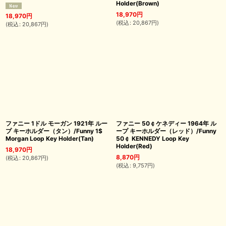
Holder(Brown)
18,970
円
18,970
円
(
税込
:
20,867
円
)
(
税込
:
20,867
円
)
ファニー 1ドル モーガン 1921年 ルー
ファニー 50￠ケネディー 1964年 ル
プ キーホルダー（タン）/Funny 1$
ープ キーホルダー（レッド）/Funny
Morgan Loop Key Holder(Tan)
50￠ KENNEDY Loop Key
Holder(Red)
18,970
円
8,870
円
(
税込
:
20,867
円
)
(
税込
:
9,757
円
)