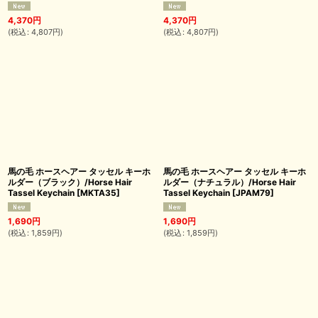
4,370
円
4,370
円
(
税込
:
4,807
円
)
(
税込
:
4,807
円
)
馬の毛 ホースヘアー タッセル キーホ
馬の毛 ホースヘアー タッセル キーホ
ルダー（ブラック）/Horse Hair
ルダー（ナチュラル）/Horse Hair
Tassel Keychain
[
MKTA35
]
Tassel Keychain
[
JPAM79
]
1,690
円
1,690
円
(
税込
:
1,859
円
)
(
税込
:
1,859
円
)