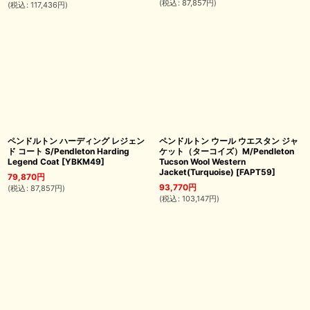
(
税込
:
87,857
円
)
(
税込
:
117,436
円
)
ペンドルトン ハーディング レジェン
ペンドルトン ウール ウエスタン ジャ
ド コート S/Pendleton Harding
ケット（ターコイズ）M/Pendleton
Legend Coat
[
YBKM49
]
Tucson Wool Western
Jacket(Turquoise)
[
FAPT59
]
79,870
円
93,770
円
(
税込
:
87,857
円
)
(
税込
:
103,147
円
)