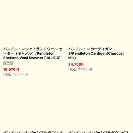
ペンドルトン シェトランドウール セ
ペンドルトン カーディガン
ーター（キャメル）/Pendleton
S/Pendleton Cardigan(Charcoal
Shetland Wool Sweater
[
JAJK16
]
Mix)
24,700
円
(
税込
:
27,170
円
)
16,970
円
(
税込
:
18,667
円
)
ペンドルトン リバーシブル ダウン ベ
ペンドルトンリバーシブルダウンベス