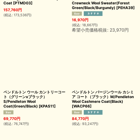
Coat
[
PTMD03
]
Crewneck Wool Sweater(Forest
Green/Black/Burgundy)
[
PEHA39
]
157,760
円
(
税込
:
173,536
円
)
16,970
円
(
税込
:
18,667
円
)
希望小売価格税抜
:
23,970
円
ペンドルトン ウール カントリーコー
ペンドルトン バージンウール カシミ
ト（グリーンxブラック）
ア コート（ブラック）M/Pendleton
S/Pendleton Wool
Wool Cashmere Coat(Black)
Coat(Green/Black)
[
KPAS11
]
[
WACP66
]
69,770
円
84,770
円
(
税込
:
76,747
円
)
(
税込
:
93,247
円
)