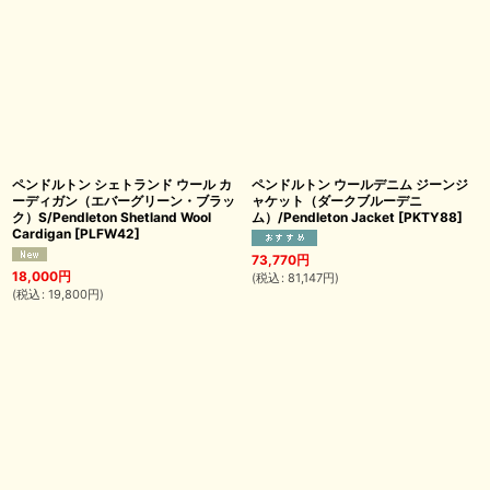
ペンドルトン シェトランド ウール カ
ペンドルトン ウールデニム ジーンジ
ーディガン（エバーグリーン・ブラッ
ャケット（ダークブルーデニ
ク）S/Pendleton Shetland Wool
ム）/Pendleton Jacket
[
PKTY88
]
Cardigan
[
PLFW42
]
73,770
円
18,000
円
(
税込
:
81,147
円
)
(
税込
:
19,800
円
)