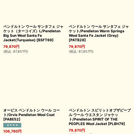
ペンドルトン ウール サンタフェ ジャ
ペンドルトン ウール サンタフェ ジャ
ケット（ターコイズ）L/Pendleton
ケット/Pendleton Warm Springs
Big Sun Wool Santa Fe
Wool Santa Fe Jacket (Grey)
Jacket(Turquoise)
[
BSFT69
]
[
PATB28
]
79,870
円
79,870
円
(
税込
:
87,857
円
)
(
税込
:
87,857
円
)
オービス ペンドルトン ウール コー
ペンドルトン スピリットオブザピープ
ト/Orvis Pendleton Wool Coat
ル ウール ウエスタン ジャケッ
[
PABE52
]
ト/Pendleton SPIRIT OF THE
PEOPLES Wool Jacket
[
PLBH79
]
79,870
円
106,760
円