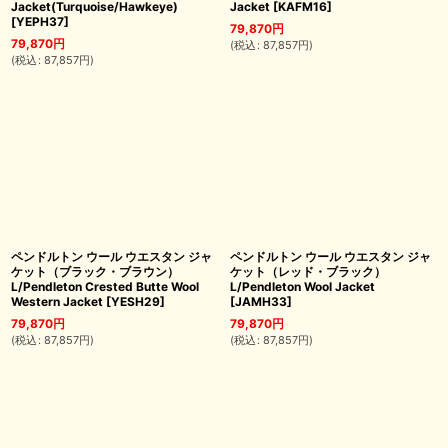
Jacket(Turquoise/Hawkeye)
Jacket
[
KAFM16
]
[
YEPH37
]
79,870
円
79,870
円
(
税込
:
87,857
円
)
(
税込
:
87,857
円
)
ペンドルトン ウール ウエスタン ジャ
ペンドルトン ウール ウエスタン ジャ
ケット（ブラック・ブラウン）
ケット（レッド・ブラック）
L/Pendleton Crested Butte Wool
L/Pendleton Wool Jacket
Western Jacket
[
YESH29
]
[
JAMH33
]
79,870
円
79,870
円
(
税込
:
87,857
円
)
(
税込
:
87,857
円
)