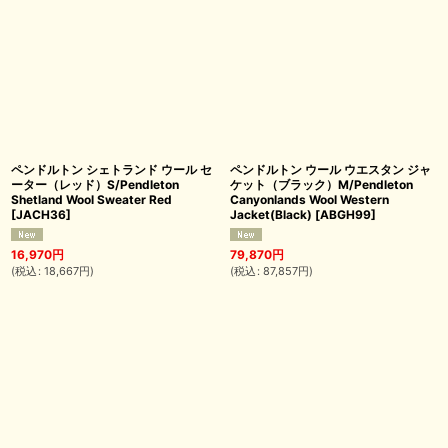
ペンドルトン シェトランド ウール セ
ペンドルトン ウール ウエスタン ジャ
ーター（レッド）S/Pendleton
ケット（ブラック）M/Pendleton
Shetland Wool Sweater Red
Canyonlands Wool Western
[
JACH36
]
Jacket(Black)
[
ABGH99
]
16,970
円
79,870
円
(
税込
:
18,667
円
)
(
税込
:
87,857
円
)