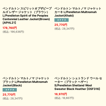
ペンドルトン スピリットオブザピープ
ペンドルトン マルトノマ ジャケット
ルズ レザー ジャケット（ブラウン）
カーキ L/Pendleton Multnomah
L/Pendleton Spirit of the Peoples
Jacket(Khaki)
Centennial Leather Jacket(Brown)
[
APHL21
]
25,770
円
178,760
円
(
税込
:
28,347
円
)
(
税込
:
196,636
円
)
ペンドルトン マルトノマ ジャケット
ペンドルトン シェトランド ウール セ
ブラック L/Pendleton Multnomah
ーター（ブラック ヘザー）
Jacket(Black)
S/Pendleton Shetland Wool
Sweater Black Heather
[
OSF316
]
16,970
円
25,770
円
(
税込
:
18,667
円
)
(
税込
:
28,347
円
)