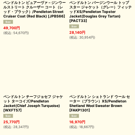
ペンドルトン ピュアーヴァ－ジンウー
ペンドルトン バージンウール トップ
ルストリート クルーザー コート（レ
スター ジャケット（グレー）フィッテ
ッド・ブラック）/Pendleton Street
ッドXS/Pendleton Topster
Cruiser Coat (Red Black)
[
JPBS66
]
Jacket(Douglas Grey Tartan)
[
PACT33
]
49,700
円
28,140
円
(
税込
:
54,670
円
)
(
税込
:
30,954
円
)
ペンドルトン チーフジョセフ ジャケ
ペンドルトン シェトランド ウール セ
ット ターコイズ/Pendleton
ーター（ブラウン）XS/Pendleton
Jacket(Chief Joseph Turquoise)
Shetland Wool Sweater Brown
[
WXFT57
]
[
FAKP1301
]
25,770
円
16,970
円
(
税込
:
28,347
円
)
(
税込
:
18,667
円
)