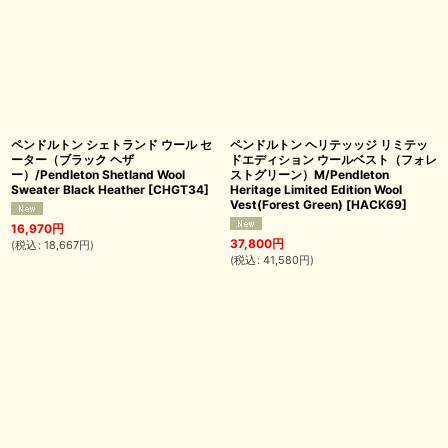
ペンドルトン シェトランド ウール セ
ペンドルトン ヘリテッッジ リミテッ
ーター（ブラック ヘザ
ドエディション ウールベスト（フォレ
ー）/Pendleton Shetland Wool
ストグリーン）M/Pendleton
Sweater Black Heather
[
CHGT34
]
Heritage Limited Edition Wool
Vest(Forest Green)
[
HACK69
]
16,970
円
37,800
円
(
税込
:
18,667
円
)
(
税込
:
41,580
円
)