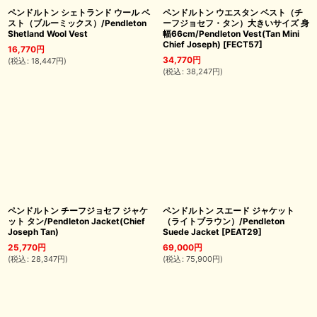
ペンドルトン シェトランド ウール ベ
ペンドルトン ウエスタン ベスト（チ
スト（ブルーミックス）/Pendleton
ーフジョセフ・タン）大きいサイズ 身
Shetland Wool Vest
幅66cm/Pendleton Vest(Tan Mini
Chief Joseph)
[
FECT57
]
16,770
円
34,770
円
(
税込
:
18,447
円
)
(
税込
:
38,247
円
)
ペンドルトン チーフジョセフ ジャケ
ペンドルトン スエード ジャケット
ット タン/Pendleton Jacket(Chief
（ライトブラウン）/Pendleton
Joseph Tan)
Suede Jacket
[
PEAT29
]
25,770
円
69,000
円
(
税込
:
28,347
円
)
(
税込
:
75,900
円
)