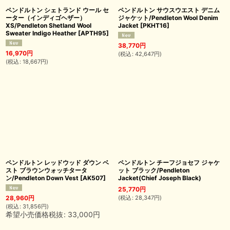
ペンドルトン シェトランド ウール セ
ペンドルトン サウスウエスト デニム
ーター（インディゴヘザー）
ジャケット/Pendleton Wool Denim
XS/Pendleton Shetland Wool
Jacket
[
PKHT16
]
Sweater Indigo Heather
[
APTH95
]
38,770
円
16,970
円
(
税込
:
42,647
円
)
(
税込
:
18,667
円
)
ペンドルトン レッドウッド ダウン ベ
ペンドルトン チーフジョセフ ジャケ
スト ブラウンウォッチタータ
ット ブラック/Pendleton
ン/Pendleton Down Vest
[
AK507
]
Jacket(Chief Joseph Black)
25,770
円
(
税込
:
28,347
円
)
28,960
円
(
税込
:
31,856
円
)
希望小売価格税抜
:
33,000
円