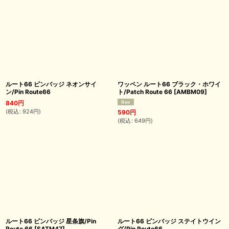
ルート66 ピンバッジ ネオンサイ
ワッペン ルート66 ブラック・ホワイ
ン/Pin Route66
ト/Patch Route 66
[
AMBM09
]
840
円
(
税込
:
924
円
)
590
円
(
税込
:
649
円
)
ルート66 ピンバッジ 星条旗/Pin
ルート66 ピンバッジ ステイトウイン
Route 66
[
SATM47
]
グ/Pin Route66