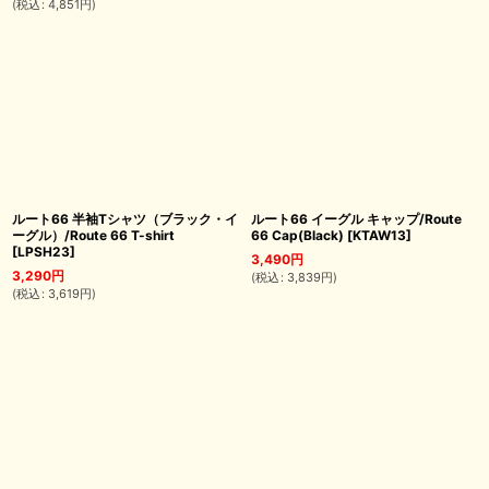
(
税込
:
4,851
円
)
ルート66 半袖Tシャツ（ブラック・イ
ルート66 イーグル キャップ/Route
ーグル）/Route 66 T-shirt
66 Cap(Black)
[
KTAW13
]
[
LPSH23
]
3,490
円
3,290
円
(
税込
:
3,839
円
)
(
税込
:
3,619
円
)