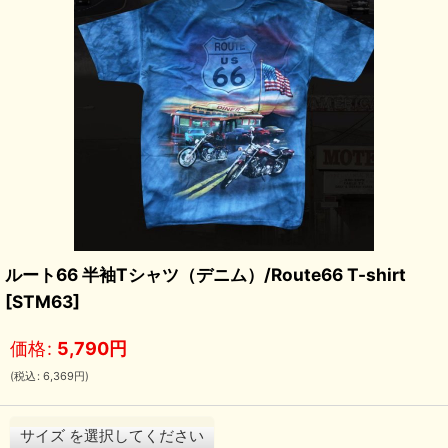
ルート66 半袖Tシャツ（デニム）/Route66 T-shirt
[
STM63
]
価格
:
5,790
円
(
税込
:
6,369
円
)
サイズ
を選択してください