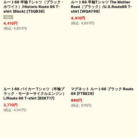
ルート66 半袖 Tシャツ（ブラック・
ルート66 半袖Tシャツ The Mother
ホワイト）/Historic Route 66 T-
Road（ブラック）/U.S.Route66 T-
shirt (Black)
[
TSQB36
]
shirt
[
WQAY99
]
4,410
円
(
税込
:
4,851
円
)
4,410
円
(
税込
:
4,851
円
)
ルート66 バイカー Tシャツ（半袖ブ
マグネット ルート66 ブラック Route
ラック・モーターサイクルエンジン）
66
[
FTBE29
]
L/Route 66 T-shirt
[
BSKT17
]
890
円
3,770
円
(
税込
:
979
円
)
(
税込
:
4,147
円
)