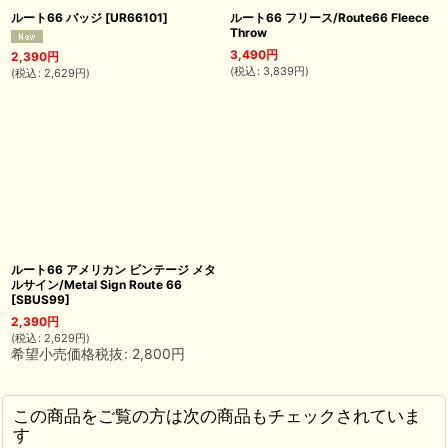
ルート66 バッジ
[
UR66101
]
ルート66 フリース/Route66 Fleece
Throw
3,490
円
2,390
円
(
税込
:
3,839
円
)
(
税込
:
2,629
円
)
ルート66 アメリカン ビンテージ メタ
ルサイン/Metal Sign Route 66
[
SBUS99
]
2,390
円
(
税込
:
2,629
円
)
希望小売価格税抜
:
2,800
円
この商品をご覧の方は次の商品もチェックされていま
す