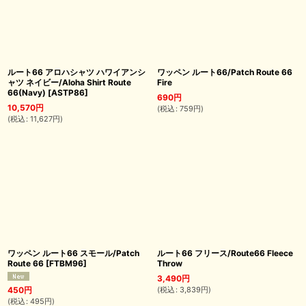
ルート66 アロハシャツ ハワイアンシ
ワッペン ルート66/Patch Route 66
ャツ ネイビー/Aloha Shirt Route
Fire
66(Navy)
[
ASTP86
]
690
円
10,570
円
(
税込
:
759
円
)
(
税込
:
11,627
円
)
ワッペン ルート66 スモール/Patch
ルート66 フリース/Route66 Fleece
Route 66
[
FTBM96
]
Throw
3,490
円
(
税込
:
3,839
円
)
450
円
(
税込
:
495
円
)