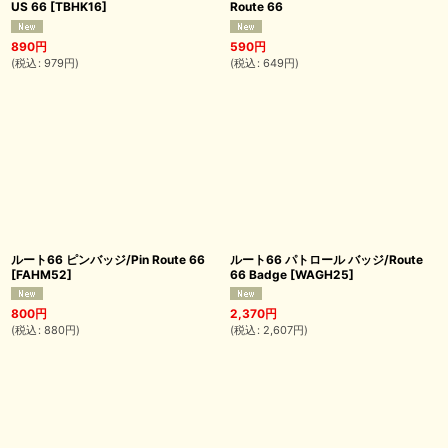
US 66
[
TBHK16
]
Route 66
890
円
590
円
(
税込
:
979
円
)
(
税込
:
649
円
)
ルート66 ピンバッジ/Pin Route 66
ルート66 パトロール バッジ/Route
[
FAHM52
]
66 Badge
[
WAGH25
]
800
円
2,370
円
(
税込
:
880
円
)
(
税込
:
2,607
円
)