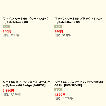
ワッペン ルート66 ブルー・シルバ
ワッペン ルート66 ブラック・シルバ
ー/Patch Route 66
ー/Patch Route 66
840
円
840
円
(
税込
:
924
円
)
(
税込
:
924
円
)
ルート66 オフィシャルパトロール バ
ルート66 シルバー ピンバッジ/Route
ッジ/Route 66 Badge
[
FABK57
]
66 Pin
[
RW-SILVER
]
2,390
円
(
税込
:
2,629
円
)
1,890
円
(
税込
:
2,079
円
)