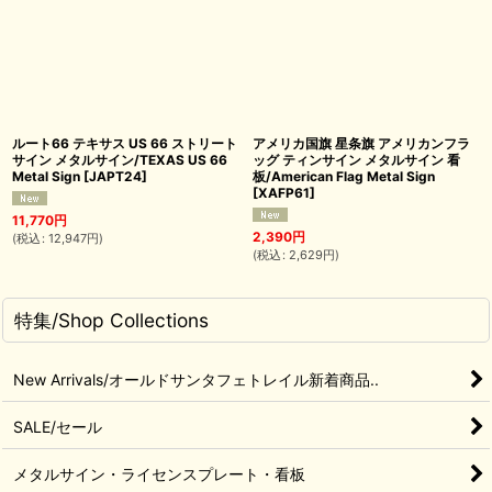
ルート66 テキサス US 66 ストリート
アメリカ国旗 星条旗 アメリカンフラ
サイン メタルサイン/TEXAS US 66
ッグ ティンサイン メタルサイン 看
Metal Sign
[
JAPT24
]
板/American Flag Metal Sign
[
XAFP61
]
11,770
円
2,390
円
(
税込
:
12,947
円
)
(
税込
:
2,629
円
)
特集/Shop Collections
New Arrivals/オールドサンタフェトレイル新着商品..
SALE/セール
メタルサイン・ライセンスプレート・看板