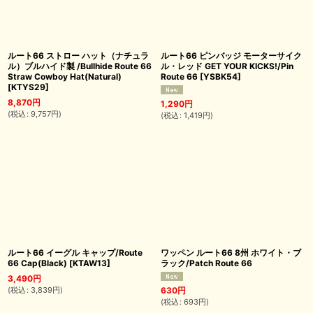
ルート66 ストロー ハット（ナチュラ
ルート66 ピンバッジ モーターサイク
ル）ブルハイド製 /Bullhide Route 66
ル・レッド GET YOUR KICKS!/Pin
Straw Cowboy Hat(Natural)
Route 66
[
YSBK54
]
[
KTYS29
]
8,870
円
1,290
円
(
税込
:
9,757
円
)
(
税込
:
1,419
円
)
ルート66 イーグル キャップ/Route
ワッペン ルート66 8州 ホワイト・ブ
66 Cap(Black)
[
KTAW13
]
ラック/Patch Route 66
3,490
円
(
税込
:
3,839
円
)
630
円
(
税込
:
693
円
)