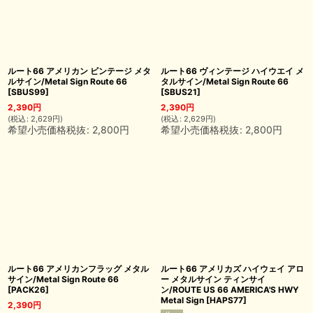
ルート66 アメリカン ビンテージ メタ
ルート66 ヴィンテージ ハイウエイ メ
ルサイン/Metal Sign Route 66
タルサイン/Metal Sign Route 66
[
SBUS99
]
[
SBUS21
]
2,390
円
2,390
円
(
税込
:
2,629
円
)
(
税込
:
2,629
円
)
希望小売価格税抜
:
2,800
円
希望小売価格税抜
:
2,800
円
ルート66 アメリカンフラッグ メタル
ルート66 アメリカズ ハイウェイ アロ
サイン/Metal Sign Route 66
ー メタルサイン ティンサイ
[
PACK26
]
ン/ROUTE US 66 AMERICA'S HWY
Metal Sign
[
HAPS77
]
2,390
円