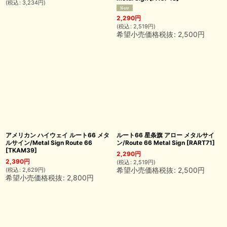
(
税込
:
3,234
円
)
2,290
円
(
税込
:
2,519
円
)
希望小売価格税抜
:
2,500
円
アメリカン ハイウェイ ルート66 メタ
ルート66 星条旗 アロー メタルサイ
ルサイン/Metal Sign Route 66
ン/Route 66 Metal Sign
[
RART71
]
[
TKAM39
]
2,290
円
2,390
円
(
税込
:
2,519
円
)
希望小売価格税抜
:
2,500
円
(
税込
:
2,629
円
)
希望小売価格税抜
:
2,800
円