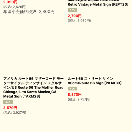
2,390
円
Retro Vintage Metal Sign
[
KEPT20
]
(
税込
:
2,629
円
)
希望小売価格税抜
:
2,800
円
2,790
円
(
税込
:
3,069
円
)
アメリカ ルート66 マザーロード モー
ルート66 ストリート サイン
ターサイクル ティンサイン メタルサ
80cm/Route 66 Sign
[
PKAK33
]
イン/US Route 66 The Mother Road
Chicago,IL to Santa Monica,CA
8,870
円
Metal Sign
[
TAKM28
]
(
税込
:
9,757
円
)
3,570
円
(
税込
:
3,927
円
)