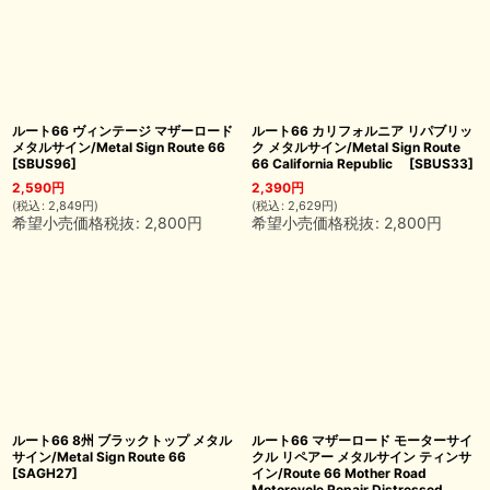
ルート66 ヴィンテージ マザーロード
ルート66 カリフォルニア リパブリッ
メタルサイン/Metal Sign Route 66
ク メタルサイン/Metal Sign Route
[
SBUS96
]
66 California Republic
[
SBUS33
]
2,590
円
2,390
円
(
税込
:
2,849
円
)
(
税込
:
2,629
円
)
希望小売価格税抜
:
2,800
円
希望小売価格税抜
:
2,800
円
ルート66 8州 ブラックトップ メタル
ルート66 マザーロード モーターサイ
サイン/Metal Sign Route 66
クル リペアー メタルサイン ティンサ
[
SAGH27
]
イン/Route 66 Mother Road
Motorcycle Repair Distressed