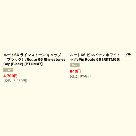
ルート66 ラインストーン キャップ
ルート66 ピンバッジ ホワイト・ブラ
（ブラック）/Route 66 Rhinestones
ック/Pin Route 66
[
RKTM66
]
Cap(Black)
[
PTGM47
]
840
円
4,790
円
(
税込
:
924
円
)
(
税込
:
5,269
円
)