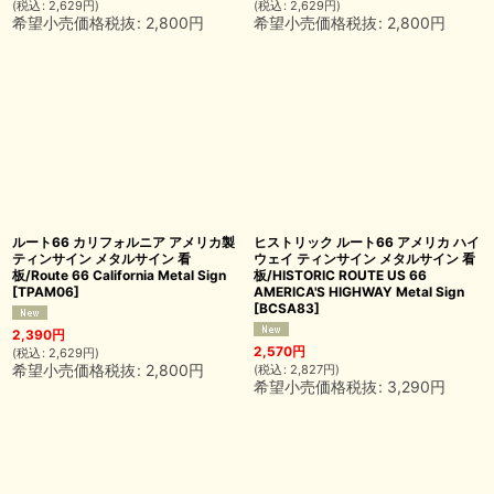
(
税込
:
2,629
円
)
(
税込
:
2,629
円
)
希望小売価格税抜
:
2,800
円
希望小売価格税抜
:
2,800
円
ルート66 カリフォルニア アメリカ製
ヒストリック ルート66 アメリカ ハイ
ティンサイン メタルサイン 看
ウェイ ティンサイン メタルサイン 看
板/Route 66 California Metal Sign
板/HISTORIC ROUTE US 66
[
TPAM06
]
AMERICA'S HIGHWAY Metal Sign
[
BCSA83
]
2,390
円
2,570
円
(
税込
:
2,629
円
)
希望小売価格税抜
:
2,800
円
(
税込
:
2,827
円
)
希望小売価格税抜
:
3,290
円