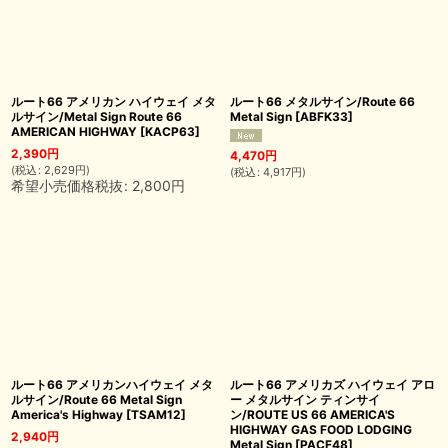
ルート66 アメリカン ハイウェイ メタ
ルート66 メタルサイン/Route 66
ルサイン/Metal Sign Route 66
Metal Sign
[
ABFK33
]
AMERICAN HIGHWAY
[
KACP63
]
2,390
円
4,470
円
(
税込
:
2,629
円
)
(
税込
:
4,917
円
)
希望小売価格税抜
:
2,800
円
ルート66 アメリカンハイウェイ メタ
ルート66 アメリカズ ハイウェイ アロ
ルサイン/Route 66 Metal Sign
ー メタルサイン ティンサイ
America's Highway
[
TSAM12
]
ン/ROUTE US 66 AMERICA'S
HIGHWAY GAS FOOD LODGING
2,940
円
Metal Sign
[
PACF48
]