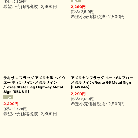
(
税込
:
2,629
円
)
希望小売価格税抜
:
2,800
円
2,290
円
(
税込
:
2,519
円
)
希望小売価格税抜
:
2,500
円
テキサス フラッグ アメリカ製 ハイウ
アメリカンフラッグ ルート66 アロー
エー ティンサイン メタルサイン
メタルサイン/Route 66 Metal Sign
/Texas State Flag Highway Metal
[
FAWX45
]
Sign
[
SBUS11
]
2,290
円
(
税込
:
2,519
円
)
希望小売価格税抜
:
2,500
円
2,390
円
(
税込
:
2,629
円
)
希望小売価格税抜
:
2,800
円