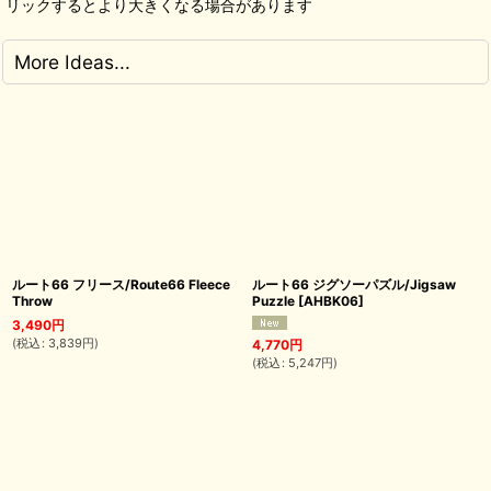
リックするとより大きくなる場合があります
More Ideas...
ルート66 フリース/Route66 Fleece
ルート66 ジグソーパズル/Jigsaw
Throw
Puzzle
[
AHBK06
]
3,490
円
(
税込
:
3,839
円
)
4,770
円
(
税込
:
5,247
円
)