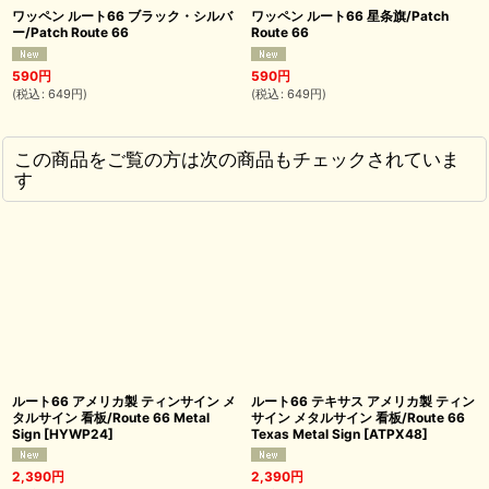
ワッペン ルート66 ブラック・シルバ
ワッペン ルート66 星条旗/Patch
ー/Patch Route 66
Route 66
590
円
590
円
(
税込
:
649
円
)
(
税込
:
649
円
)
この商品をご覧の方は次の商品もチェックされていま
す
ルート66 アメリカ製 ティンサイン メ
ルート66 テキサス アメリカ製 ティン
タルサイン 看板/Route 66 Metal
サイン メタルサイン 看板/Route 66
Sign
[
HYWP24
]
Texas Metal Sign
[
ATPX48
]
2,390
円
2,390
円