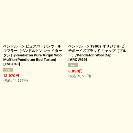
ペンドルトン ピュアバージンウール
ペンドルトン 1960s オリジナル ビー
マフラー（ペンドルトン レッド ター
チボーイズプラッド キャップ（ブル
タン）/Pendleton Pure Virgin Wool
ー）/Pendleton Wool Cap
Muffler(Pendleton Red Tartan)
[
ARCW49
]
[
FSBT38
]
8,890
円
12,970
円
(
税込
:
9,779
円
)
(
税込
:
14,267
円
)