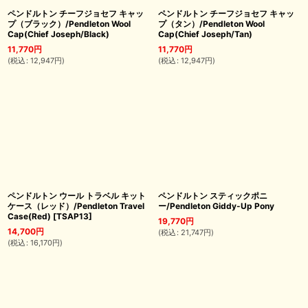
ペンドルトン チーフジョセフ キャッ
ペンドルトン チーフジョセフ キャッ
プ（ブラック）/Pendleton Wool
プ（タン）/Pendleton Wool
Cap(Chief Joseph/Black)
Cap(Chief Joseph/Tan)
11,770
円
11,770
円
(
税込
:
12,947
円
)
(
税込
:
12,947
円
)
ペンドルトン ウール トラベル キット
ペンドルトン スティックポニ
ケース（レッド）/Pendleton Travel
ー/Pendleton Giddy-Up Pony
Case(Red)
[
TSAP13
]
19,770
円
14,700
円
(
税込
:
21,747
円
)
(
税込
:
16,170
円
)