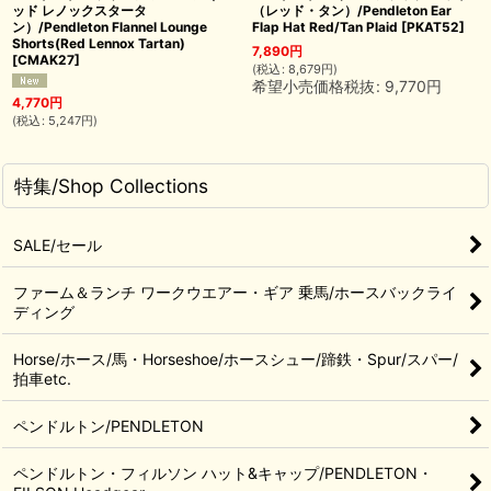
ッド レノックスタータ
（レッド・タン）/Pendleton Ear
ン）/Pendleton Flannel Lounge
Flap Hat Red/Tan Plaid
[
PKAT52
]
Shorts(Red Lennox Tartan)
7,890
円
[
CMAK27
]
(
税込
:
8,679
円
)
希望小売価格税抜
:
9,770
円
4,770
円
(
税込
:
5,247
円
)
特集/Shop Collections
SALE/セール
ファーム＆ランチ ワークウエアー・ギア 乗馬/ホースバックライ
ディング
Horse/ホース/馬・Horseshoe/ホースシュー/蹄鉄・Spur/スパー/
拍車etc.
ペンドルトン/PENDLETON
ペンドルトン・フィルソン ハット&キャップ/PENDLETON・