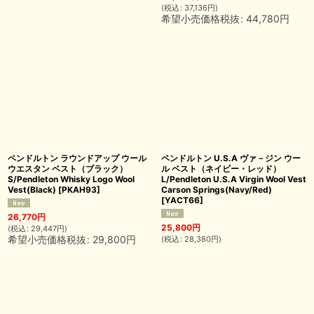
(
税込
:
37,136
円
)
希望小売価格税抜
:
44,780
円
ペンドルトン ラウンドアップ ウール
ペンドルトン U.S.A ヴァ－ジン ウー
ウエスタン ベスト（ブラック）
ル ベスト（ネイビー・レッド）
S/Pendleton Whisky Logo Wool
L/Pendleton U.S.A Virgin Wool Vest
Vest(Black)
[
PKAH93
]
Carson Springs(Navy/Red)
[
YACT66
]
26,770
円
25,800
円
(
税込
:
29,447
円
)
希望小売価格税抜
:
29,800
円
(
税込
:
28,380
円
)