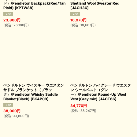
ド）/Pendleton Backpack(Red/Tan
Shetland Wool Sweater Red
Plaid)
[
KPTW88
]
[
JACH36
]
23,800
円
16,970
円
(
税込
:
26,180
円
)
(
税込
:
18,667
円
)
ペンドルトン ウイスキー ウエスタン
ペンドルトン ハイグレード ウエスタ
サドル ブランケット（ブラッ
ン ウールベスト（グレ
ク）/Pendleton Whisky Saddle
ー）/Pendleton Round-Up Wool
Blanket(Black)
[
BKAP09
]
Vest(Gray mix)
[
JACT66
]
34,770
円
(
税込
:
38,247
円
)
38,000
円
(
税込
:
41,800
円
)