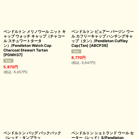
ペンドルトン メリノウール ニット キ
ペンドルトン ピュアー バージン ウー
ャップ ウォッチ キャップ（チャコー
ル カフリーキャップ ハンチングキャ
ル スチュワートタータ
ップ（タン）/Pendleton Cuffley
ン）/Pendleton Watch Cap
Cap(Tan)
[
ABCP39
]
Charcoal Stewart Tartan
[
PDMH37
]
8,770
円
(
税込
:
9,647
円
)
5,870
円
(
税込
:
6,457
円
)
ペンドルトン バッグ バックパック
ペンドルトン シェトランド ウール セ
（レッド・タンプラッ
ーター（レッド）S/Pendleton