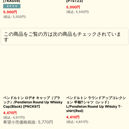
[
TKAS59
]
[
PTST23
]
5,000
円
(
税込
:
5,500
円
)
5,000
円
(
税込
:
5,500
円
)
この商品をご覧の方は次の商品もチェックされていま
す
ペンドルトン ロデオ キャップ（ブラ
ペンドルトン ラウンドアップコレクシ
ック）/Pendleton Round Up Whisky
ョン 半袖Tシャツ（レッド）
Cap(Black)
[
PNCK97
]
L/Pendleton Round Up Whisky T-
shirt(Red)
4,470
円
4,410
円
(
税込
:
4,917
円
)
希望小売価格税抜
:
5,770
円
(
税込
:
4,851
円
)