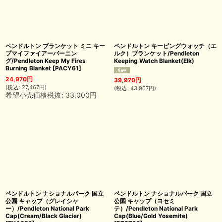
ペンドルトン ブランケット ミニ キー
ペンドルトン キーピングウォッチ（エ
プマイファイアーバーニン
ルク）ブランケット/Pendleton
グ/Pendleton Keep My Fires
Keeping Watch Blanket(Elk)
Burning Blanket
[
PACY61
]
24,970
円
39,970
円
(
税込
:
27,467
円
)
(
税込
:
43,967
円
)
希望小売価格税抜
:
33,000
円
ペンドルトン ナショナルパーク 国立
ペンドルトン ナショナルパーク 国立
公園 キャップ（グレイシャ
公園 キャップ（ヨセミ
ー）/Pendleton National Park
テ）/Pendleton National Park
Cap(Cream/Black Glacier)
Cap(Blue/Gold Yosemite)