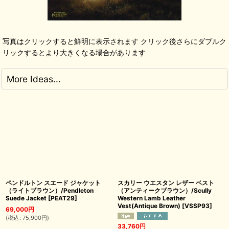
写真はクリックすると鮮明に表示されます クリック後さらにダブルク
リックするとより大きくなる場合があります
More Ideas...
ペンドルトン スエード ジャケット
スカリー ウエスタン レザー ベスト
（ライトブラウン）/Pendleton
（アンティークブラウン）/Scully
Suede Jacket
[
PEAT29
]
Western Lamb Leather
Vest(Antique Brown)
[
VSSP93
]
69,000
円
(
税込
:
75,900
円
)
33,760
円