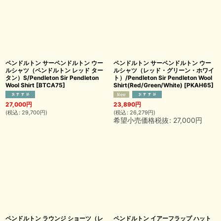
ペンドルトン サーペンドルトン ウー
ペンドルトン サーペンドルトン ウー
ルシャツ（ペンドルトン レッド ター
ルシャツ（レッド・グリーン・ホワイ
タン）S/Pendleton Sir Pendleton
ト）/Pendleton Sir Pendleton Wool
Wool Shirt
[
BTCA75
]
Shirt(Red/Green/White)
[
PKAH65
]
27,000
円
23,890
円
(
税込
:
29,700
円
)
(
税込
:
26,279
円
)
希望小売価格税抜
:
27,000
円
ペンドルトン ラウンジ ショーツ（レ
ペンドルトン イアーフラップ ハット