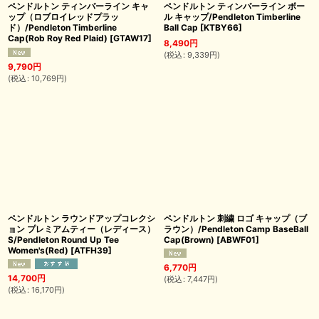
ペンドルトン ティンバーライン キャ
ペンドルトン ティンバーライン ボー
ップ（ロブロイレッドプラッ
ル キャップ/Pendleton Timberline
ド）/Pendleton Timberline
Ball Cap
[
KTBY66
]
Cap(Rob Roy Red Plaid)
[
GTAW17
]
8,490
円
(
税込
:
9,339
円
)
9,790
円
(
税込
:
10,769
円
)
ペンドルトン ラウンドアップコレクシ
ペンドルトン 刺繍 ロゴ キャップ（ブ
ョン プレミアムティー（レディース）
ラウン）/Pendleton Camp BaseBall
S/Pendleton Round Up Tee
Cap(Brown)
[
ABWF01
]
Women's(Red)
[
ATFH39
]
6,770
円
14,700
円
(
税込
:
7,447
円
)
(
税込
:
16,170
円
)