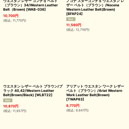
ウエスタン レザー コンチョ ベルト
ノコナ スターコンチョ ウエスタン レ
（ブラウン）34/Western Leather
ザー ベルト（ブラウン）/Nocona
Belt（Brown)
[
WAB-036
]
Western Leather Belt(Brown)
[
BFAP24
]
10,700
円
(
税込
:
11,770
円
)
11,560
円
(
税込
:
12,716
円
)
ウエスタン レザー ベルト ブラウン/ブ
アリアット ウエスタン ワーク レザー
ラック 40,42/Western Leather
ベルト（ブラウン）/Ariat Western
Belt(Brown/Black)
[
WLBT22
]
Work Leather Belt(Brown)
[
TWAP63
]
8,770
円
10,870
円
(
税込
:
9,647
円
)
(
税込
:
11,957
円
)