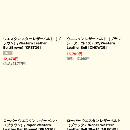
ウエスタン スター レザーベルト（ブ
ウエスタン レザー ベルト（ブラウ
ラウン）/Western Leather
ン・ターコイズ）32/Western
Belt(Brown)
[
KPET26
]
Leather Belt
[
CHKW29
]
15,790
円
(
税込
:
17,369
円
)
12,470
円
(
税込
:
13,717
円
)
ローパー ウエスタン レザー ベルト
ローパー ウエスタン レザーベルト
（ブラウン）/Roper Western
（ブラック）/Roper Western
Leather Belt(Brown)
[
PKAS16
]
Leather Belt(Black)
[
MLEC49
]