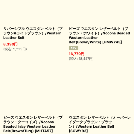
リバーシブル ウエスタン ベルト（ブ
ビーズ ウエスタン レザーベルト（ブ
ラウン&ライトブラウン）/Western
ラウン・ホワイト）/Nocona Beaded
Leather Belt
Western Leather
Belt(Brown/White)
[
HMWY43
]
8,390
円
(
税込
:
9,229
円
)
16,770
円
(
税込
:
18,447
円
)
ビーズ ウエスタン レザーベルト（ブ
ウエスタン レザーベルト（オーバーレ
ラウン・ターコイズ）/Nocona
イダークブラウン・ブラウ
Beaded Inlay Western Leather
ン）/Western Leather Belt
Belt(Brown/Turq)
[
MHTA57
]
[
SCWY93
]