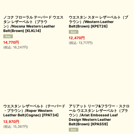
ノコナ フローラル テーパード ウエス
ウエスタン スター レザーベルト（ブ
タン レザーベルト（ブラウ
ラウン）/Western Leather
ン）/Nocona Western Leather
Belt(Brown)
[
KPET26
]
Belt(Brown)
[
KLKL14
]
12,470
円
14,770
円
(
税込
:
13,717
円
)
(
税込
:
16,247
円
)
ウエスタン レザーベルト（テーパード
アリアット リーフ&フラワー・スクロ
・ブラウン）/Roper Western
ール ウエスタン レザーベルト（ブラ
Leather Belt(Cognac)
[
FPAT34
]
ウン）/Ariat Embossed Leaf
Design Western Leather
13,970
円
Belt(Brown)
[
KPAS59
]
(
税込
:
15,367
円
)