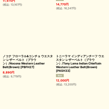
11,970
円
14,770
円
(
税込
:
13,167
円
)
(
税込
:
16,247
円
)
ノコナ フローラル&コンチョ ウエスタ
トニーラマ インディアンチーフ ウエ
ン レザー ベルト（ブラウ
スタン レザーベルト（ブラウ
ン）/Nocona Western Leather
ン）/Tony Lama Indian Chieftain
Belt(Brown)
[
PBFH27
]
Western Leather Belt(Brown)
[
PASH33
]
8,890
円
(
税込
:
9,779
円
)
12,000
円
(
税込
:
13,200
円
)