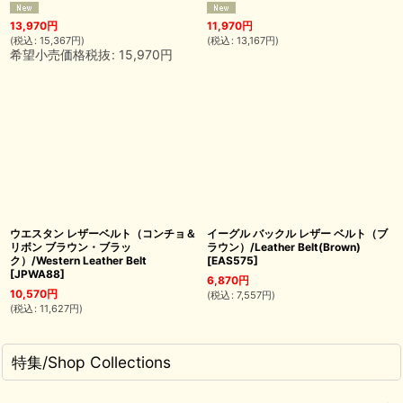
13,970
円
11,970
円
(
税込
:
15,367
円
)
(
税込
:
13,167
円
)
希望小売価格税抜
:
15,970
円
ウエスタン レザーベルト（コンチョ＆
イーグル バックル レザー ベルト（ブ
リボン ブラウン・ブラッ
ラウン）/Leather Belt(Brown)
ク）/Western Leather Belt
[
EAS575
]
[
JPWA88
]
6,870
円
10,570
円
(
税込
:
7,557
円
)
(
税込
:
11,627
円
)
特集/Shop Collections