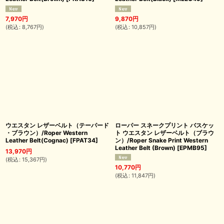
7,970
円
9,870
円
(
税込
:
8,767
円
)
(
税込
:
10,857
円
)
ウエスタン レザーベルト（テーパード
ローパー スネークプリント バスケッ
・ブラウン）/Roper Western
ト ウエスタン レザーベルト（ブラウ
Leather Belt(Cognac)
[
FPAT34
]
ン）/Roper Snake Print Western
Leather Belt (Brown)
[
EPMB95
]
13,970
円
(
税込
:
15,367
円
)
10,770
円
(
税込
:
11,847
円
)