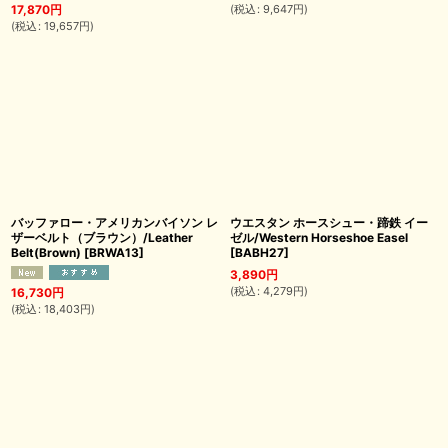
(
税込
:
9,647
円
)
17,870
円
(
税込
:
19,657
円
)
バッファロー・アメリカンバイソン レ
ウエスタン ホースシュー・蹄鉄 イー
ザーベルト（ブラウン）/Leather
ゼル/Western Horseshoe Easel
Belt(Brown)
[
BRWA13
]
[
BABH27
]
3,890
円
(
税込
:
4,279
円
)
16,730
円
(
税込
:
18,403
円
)