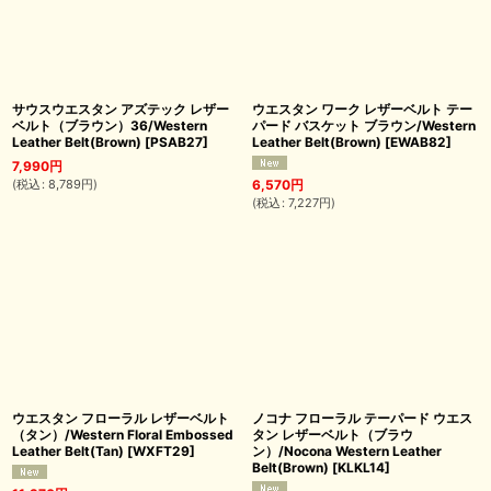
サウスウエスタン アズテック レザー
ウエスタン ワーク レザーベルト テー
ベルト（ブラウン）36/Western
パード バスケット ブラウン/Western
Leather Belt(Brown)
[
PSAB27
]
Leather Belt(Brown)
[
EWAB82
]
7,990
円
(
税込
:
8,789
円
)
6,570
円
(
税込
:
7,227
円
)
ウエスタン フローラル レザーベルト
ノコナ フローラル テーパード ウエス
（タン）/Western Floral Embossed
タン レザーベルト（ブラウ
Leather Belt(Tan)
[
WXFT29
]
ン）/Nocona Western Leather
Belt(Brown)
[
KLKL14
]