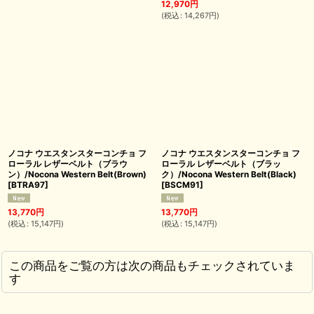
12,970
円
(
税込
:
14,267
円
)
ノコナ ウエスタンスターコンチョ フ
ノコナ ウエスタンスターコンチョ フ
ローラル レザーベルト（ブラウ
ローラル レザーベルト（ブラッ
ン）/Nocona Western Belt(Brown)
ク）/Nocona Western Belt(Black)
[
BTRA97
]
[
BSCM91
]
13,770
円
13,770
円
(
税込
:
15,147
円
)
(
税込
:
15,147
円
)
この商品をご覧の方は次の商品もチェックされていま
す