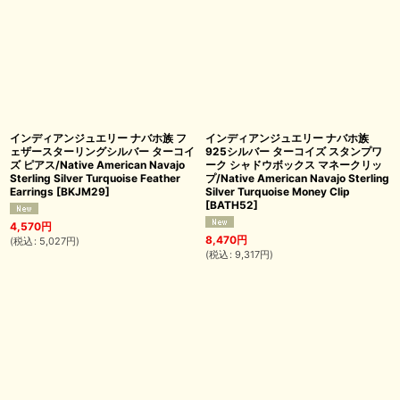
インディアンジュエリー ナバホ族 フ
インディアンジュエリー ナバホ族
ェザースターリングシルバー ターコイ
925シルバー ターコイズ スタンプワ
ズ ピアス/Native American Navajo
ーク シャドウボックス マネークリッ
Sterling Silver Turquoise Feather
プ/Native American Navajo Sterling
Earrings
[
BKJM29
]
Silver Turquoise Money Clip
[
BATH52
]
4,570
円
8,470
円
(
税込
:
5,027
円
)
(
税込
:
9,317
円
)