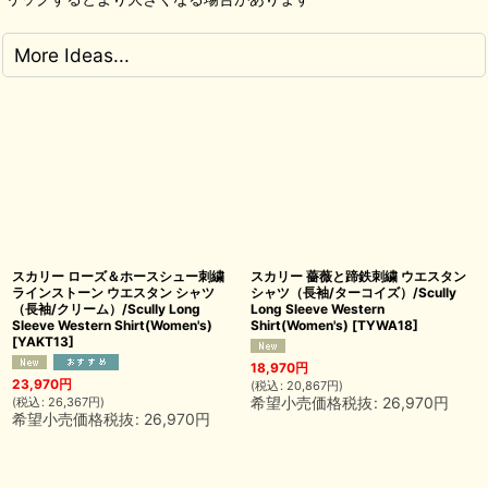
More Ideas...
スカリー ローズ＆ホースシュー刺繍
スカリー 薔薇と蹄鉄刺繍 ウエスタン
ラインストーン ウエスタン シャツ
シャツ（長袖/ターコイズ）/Scully
（長袖/クリーム）/Scully Long
Long Sleeve Western
Sleeve Western Shirt(Women's)
Shirt(Women's)
[
TYWA18
]
[
YAKT13
]
18,970
円
23,970
円
(
税込
:
20,867
円
)
希望小売価格税抜
:
26,970
円
(
税込
:
26,367
円
)
希望小売価格税抜
:
26,970
円