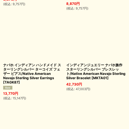
8,870
円
(
税込
:
9,757
円
)
(
税込
:
9,757
円
)
ナバホ インディアン ハンドメイド ス
インディアンジュエリー ナバホ族作
ターリングシルバー ターコイズ フェ
スターリングシルバー ブレスレッ
ザー ピアス/Native American
ト/Native American Navajo Sterling
Navajo Sterling Silver Earrings
Silver Bracelet
[
MKTA01
]
[
TAGK87
]
42,730
円
(
税込
:
47,003
円
)
13,770
円
(
税込
:
15,147
円
)