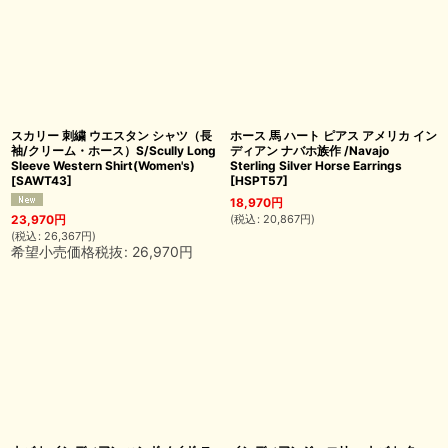
スカリー 刺繍 ウエスタン シャツ（長
ホース 馬 ハート ピアス アメリカ イン
袖/クリーム・ホース）S/Scully Long
ディアン ナバホ族作 /Navajo
Sleeve Western Shirt(Women's)
Sterling Silver Horse Earrings
[
SAWT43
]
[
HSPT57
]
18,970
円
(
税込
:
20,867
円
)
23,970
円
(
税込
:
26,367
円
)
希望小売価格税抜
:
26,970
円