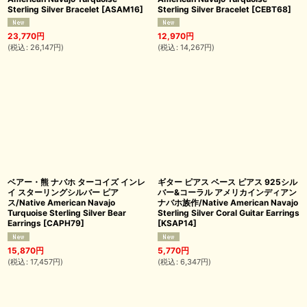
Sterling Silver Bracelet
[
ASAM16
]
Sterling Silver Bracelet
[
CEBT68
]
23,770
円
12,970
円
(
税込
:
26,147
円
)
(
税込
:
14,267
円
)
ベアー・熊 ナバホ ターコイズ インレ
ギター ピアス ベース ピアス 925シル
イ スターリングシルバー ピア
バー&コーラル アメリカインディアン
ス/Native American Navajo
ナバホ族作/Native American Navajo
Turquoise Sterling Silver Bear
Sterling Silver Coral Guitar Earrings
Earrings
[
CAPH79
]
[
KSAP14
]
15,870
円
5,770
円
(
税込
:
17,457
円
)
(
税込
:
6,347
円
)