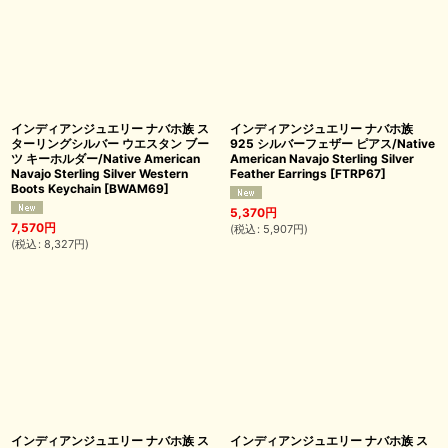
インディアンジュエリー ナバホ族 ス
インディアンジュエリー ナバホ族
ターリングシルバー ウエスタン ブー
925 シルバーフェザー ピアス/Native
ツ キーホルダー/Native American
American Navajo Sterling Silver
Navajo Sterling Silver Western
Feather Earrings
[
FTRP67
]
Boots Keychain
[
BWAM69
]
5,370
円
7,570
円
(
税込
:
5,907
円
)
(
税込
:
8,327
円
)
インディアンジュエリー ナバホ族 ス
インディアンジュエリー ナバホ族 ス