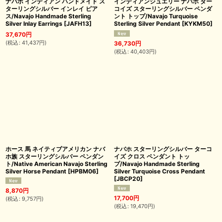
ナバホ インディアン ハンドメイド ス
インディアンジュエリー ナバホ ター
ターリングシルバー インレイ ピア
コイズ スターリングシルバー ペンダ
ス/Navajo Handmade Sterling
ント トップ/Navajo Turquoise
Silver Inlay Earrings
[
JAFH13
]
Sterling Silver Pendant
[
KYKM50
]
37,670
円
(
税込
:
41,437
円
)
36,730
円
(
税込
:
40,403
円
)
ホース 馬 ネイティブアメリカン ナバ
ナバホ スターリングシルバー ターコ
ホ族 スターリングシルバー ペンダン
イズ クロス ペンダント トッ
ト/Native American Navajo Sterling
プ/Navajo Handmade Sterling
Silver Horse Pendant
[
HPBM06
]
Silver Turquoise Cross Pendant
[
JBCP20
]
8,870
円
17,700
円
(
税込
:
9,757
円
)
(
税込
:
19,470
円
)