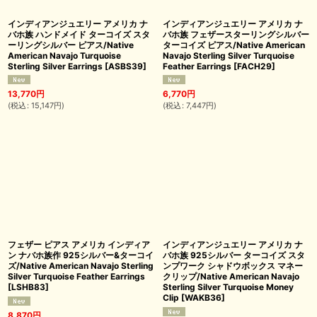
インディアンジュエリー アメリカ ナ
インディアンジュエリー アメリカ ナ
バホ族 ハンドメイド ターコイズ スタ
バホ族 フェザースターリングシルバー
ーリングシルバー ピアス/Native
ターコイズ ピアス/Native American
American Navajo Turquoise
Navajo Sterling Silver Turquoise
Sterling Silver Earrings
[
ASBS39
]
Feather Earrings
[
FACH29
]
13,770
円
6,770
円
(
税込
:
15,147
円
)
(
税込
:
7,447
円
)
フェザー ピアス アメリカ インディア
インディアンジュエリー アメリカ ナ
ン ナバホ族作 925シルバー&ターコイ
バホ族 925シルバー ターコイズ スタ
ズ/Native American Navajo Sterling
ンプワーク シャドウボックス マネー
Silver Turquoise Feather Earrings
クリップ/Native American Navajo
[
LSHB83
]
Sterling Silver Turquoise Money
Clip
[
WAKB36
]
8,870
円