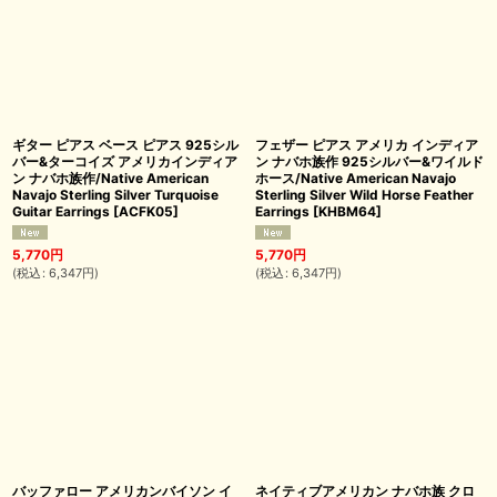
ギター ピアス ベース ピアス 925シル
フェザー ピアス アメリカ インディア
バー&ターコイズ アメリカインディア
ン ナバホ族作 925シルバー&ワイルド
ン ナバホ族作/Native American
ホース/Native American Navajo
Navajo Sterling Silver Turquoise
Sterling Silver Wild Horse Feather
Guitar Earrings
[
ACFK05
]
Earrings
[
KHBM64
]
5,770
円
5,770
円
(
税込
:
6,347
円
)
(
税込
:
6,347
円
)
バッファロー アメリカンバイソン イ
ネイティブアメリカン ナバホ族 クロ