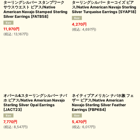
ターリングシルバー スタンプワーク
ターリングシルバー ターコイズ ピア
サウスウエスト ピアス/Native
ス/Native American Navajo Sterling
American Navajo Stamped Sterling
Silver Turquoise Earrings
[
SYAP18
]
Silver Earrings
[
FATB58
]
4,270
円
11,970
円
(
税込
:
4,697
円
)
(
税込
:
13,167
円
)
オパール&スターリングシルバー ナバ
ネイティブアメリカン ナバホ族 フェ
ホ ピアス/Native American Navajo
ザー ピアス/Native American
Sterling Silver Opal Earrings
Navajo Sterling Silver Feather
[
JACT23
]
Earrings
[
FBPK64
]
7,770
円
5,470
円
(
税込
:
8,547
円
)
(
税込
:
6,017
円
)