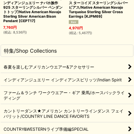
ンディアンジュエリー ナバホ族作
ス ターコイズ スターリングシルバー
925 スターリングシルバー ペンダン
ピアス/Native American Navajo
トトップ/Native American Navajo
Turquoise Sterling Silver Cross
Sterling Silver American Bison
Earrings
[
KJPM69
]
Pendant
[
CEPT17
]
7,760
円
4,970
円
(
税込
:
8,536
円
)
(
税込
:
5,467
円
)
特集/Shop Collections
春夏を楽しむアメリカンウエアー&アクセサリー
インディアンジュエリー インディアンスピリッツ/Indian Spirit
ファーム＆ランチ ワークウエアー・ギア 乗馬/ホースバックライ
ディング
カントリーダンス★アメリカン カントリーラインダンス フェイ
バリット/COUNTRY LINE DANCE FAVORITS
COUNTRY&WESTERNライブ準備編SPECIAL