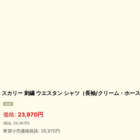
スカリー 刺繍 ウエスタン シャツ（長袖/クリーム・ホース）S/Scull
価格
:
23,970
円
(
税込
:
26,367
円
)
希望小売価格税抜
:
26,970
円