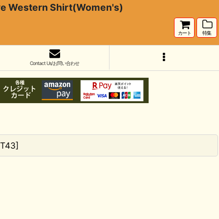
stern Shirt(Women's)
カート
特集
Contact Us/お問い合わせ
T43
]