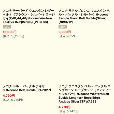
ノコナ テーパード ウエスタン レザー
ノコナ サドルブロンコ ウエスタン ベ
ベルト（ブラウン・シルバー）ラージ
ルト バックル（シルバー）/Nocona
サイズ40,44,46/Nocona Western
Saddle Bronc Belt Buckle(Silver)
Leather Belt(Brown)
[
PEBT66
]
[
NBSN12
]
13,900
円
3,690
円
(
税込
:
15,290
円
)
(
税込
:
4,059
円
)
ノコナ ベルト バックル テキサ
ノコナ ウエスタン ベルト バックル ロ
ス/Nocona Belt Buckle
[
PAPQ27
]
ングホーン ロープエッジ（アンティー
クシルバー）/Nocona Western Belt
4,790
円
Buckle Longhorn Rope Edge
(
税込
:
5,269
円
)
Antique Silver
[
TPWA53
]
4,770
円
(
税込
:
5,247
円
)