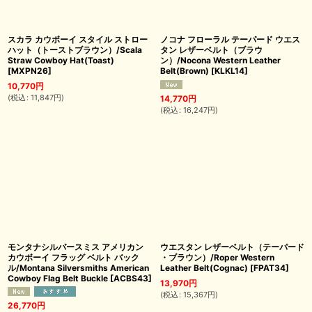
スカラ カウボーイ スタイル ストロー
ノコナ フローラル テーパード ウエス
ハット（トーストブラウン）/Scala
タン レザーベルト（ブラウ
Straw Cowboy Hat(Toast)
ン）/Nocona Western Leather
[
MXPN26
]
Belt(Brown)
[
KLKL14
]
10,770
円
(
税込
:
11,847
円
)
14,770
円
(
税込
:
16,247
円
)
モンタナシルバースミス アメリカン
ウエスタン レザーベルト（テーパード
カウボーイ フラッグ ベルト バック
・ブラウン）/Roper Western
ル/Montana Silversmiths American
Leather Belt(Cognac)
[
FPAT34
]
Cowboy Flag Belt Buckle
[
ACBS43
]
13,970
円
(
税込
:
15,367
円
)
26,770
円