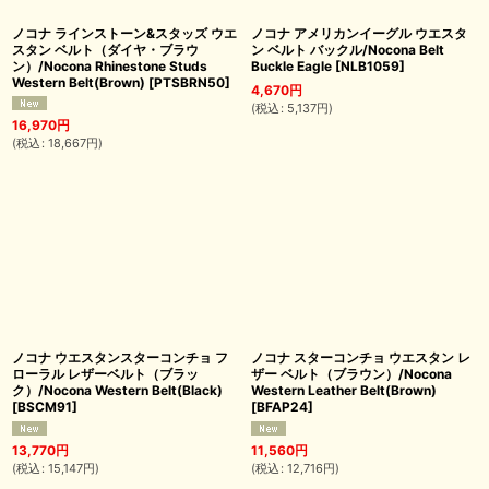
ノコナ ラインストーン&スタッズ ウエ
ノコナ アメリカンイーグル ウエスタ
スタン ベルト（ダイヤ・ブラウ
ン ベルト バックル/Nocona Belt
ン）/Nocona Rhinestone Studs
Buckle Eagle
[
NLB1059
]
Western Belt(Brown)
[
PTSBRN50
]
4,670
円
(
税込
:
5,137
円
)
16,970
円
(
税込
:
18,667
円
)
ノコナ ウエスタンスターコンチョ フ
ノコナ スターコンチョ ウエスタン レ
ローラル レザーベルト（ブラッ
ザー ベルト（ブラウン）/Nocona
ク）/Nocona Western Belt(Black)
Western Leather Belt(Brown)
[
BSCM91
]
[
BFAP24
]
13,770
円
11,560
円
(
税込
:
15,147
円
)
(
税込
:
12,716
円
)