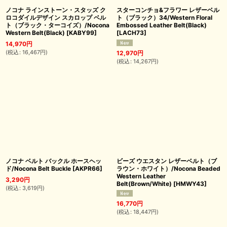
ノコナ ラインストーン・スタッズ ク
スターコンチョ&フラワー レザーベル
ロコダイルデザイン スカロップ ベル
ト（ブラック）34/Western Floral
ト（ブラック・ターコイズ）/Nocona
Embossed Leather Belt(Black)
Western Belt(Black)
[
KABY99
]
[
LACH73
]
14,970
円
(
税込
:
16,467
円
)
12,970
円
(
税込
:
14,267
円
)
ノコナ ベルト バックル ホースヘッ
ビーズ ウエスタン レザーベルト（ブ
ド/Nocona Belt Buckle
[
AKPR66
]
ラウン・ホワイト）/Nocona Beaded
Western Leather
3,290
円
Belt(Brown/White)
[
HMWY43
]
(
税込
:
3,619
円
)
16,770
円
(
税込
:
18,447
円
)