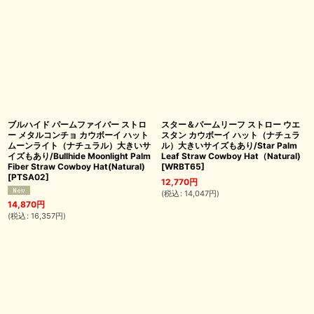
ブルハイド パームファイバー ストロ
スター＆パームリーフ ストロー ウエ
ー メタルコンチョ カウボーイ ハット
スタン カウボーイ ハット（ナチュラ
ムーンライト（ナチュラル）大きいサ
ル）大きいサイズもあり/Star Palm
イズもあり/Bullhide Moonlight Palm
Leaf Straw Cowboy Hat（Natural)
Fiber Straw Cowboy Hat(Natural)
[
WRBT65
]
[
PTSA02
]
12,770
円
(
税込
:
14,047
円
)
14,870
円
(
税込
:
16,357
円
)