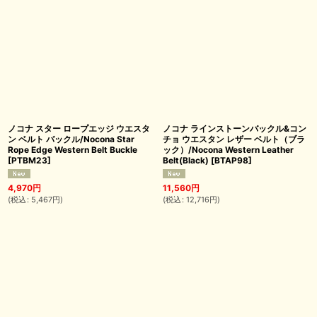
ノコナ スター ロープエッジ ウエスタ
ノコナ ラインストーンバックル&コン
ン ベルト バックル/Nocona Star
チョ ウエスタン レザー ベルト（ブラ
Rope Edge Western Belt Buckle
ック）/Nocona Western Leather
[
PTBM23
]
Belt(Black)
[
BTAP98
]
4,970
円
11,560
円
(
税込
:
5,467
円
)
(
税込
:
12,716
円
)