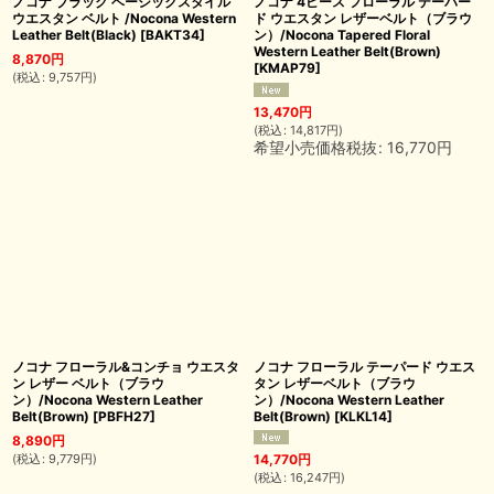
ノコナ ブラック ベーシックスタイル
ノコナ 4ピース フローラル テーパー
ウエスタン ベルト /Nocona Western
ド ウエスタン レザーベルト（ブラウ
Leather Belt(Black)
[
BAKT34
]
ン）/Nocona Tapered Floral
Western Leather Belt(Brown)
8,870
円
[
KMAP79
]
(
税込
:
9,757
円
)
13,470
円
(
税込
:
14,817
円
)
希望小売価格税抜
:
16,770
円
ノコナ フローラル&コンチョ ウエスタ
ノコナ フローラル テーパード ウエス
ン レザー ベルト（ブラウ
タン レザーベルト（ブラウ
ン）/Nocona Western Leather
ン）/Nocona Western Leather
Belt(Brown)
[
PBFH27
]
Belt(Brown)
[
KLKL14
]
8,890
円
(
税込
:
9,779
円
)
14,770
円
(
税込
:
16,247
円
)