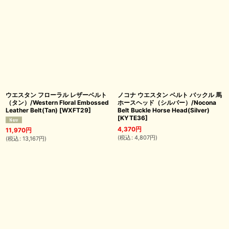
ウエスタン フローラル レザーベルト
ノコナ ウエスタン ベルト バックル 馬
（タン）/Western Floral Embossed
ホースヘッド（シルバー）/Nocona
Leather Belt(Tan)
[
WXFT29
]
Belt Buckle Horse Head(Silver)
[
KYTE36
]
4,370
円
11,970
円
(
税込
:
4,807
円
)
(
税込
:
13,167
円
)