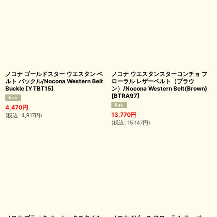
ノコナ ゴールドスター ウエスタン ベ
ノコナ ウエスタンスターコンチョ フ
ルト バックル/Nocona Western Belt
ローラル レザーベルト（ブラウ
Buckle
[
YTBT15
]
ン）/Nocona Western Belt(Brown)
[
BTRA97
]
4,470
円
13,770
円
(
税込
:
4,917
円
)
(
税込
:
15,147
円
)