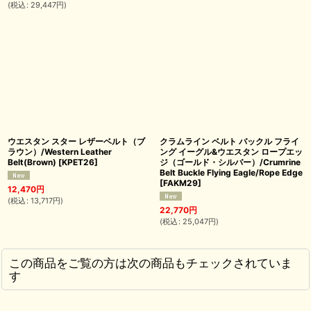
(
税込
:
29,447
円
)
ウエスタン スター レザーベルト（ブ
クラムライン ベルト バックル フライ
ラウン）/Western Leather
ング イーグル&ウエスタン ロープエッ
Belt(Brown)
[
KPET26
]
ジ（ゴールド・シルバー）/Crumrine
Belt Buckle Flying Eagle/Rope Edge
[
FAKM29
]
12,470
円
(
税込
:
13,717
円
)
22,770
円
(
税込
:
25,047
円
)
この商品をご覧の方は次の商品もチェックされていま
す