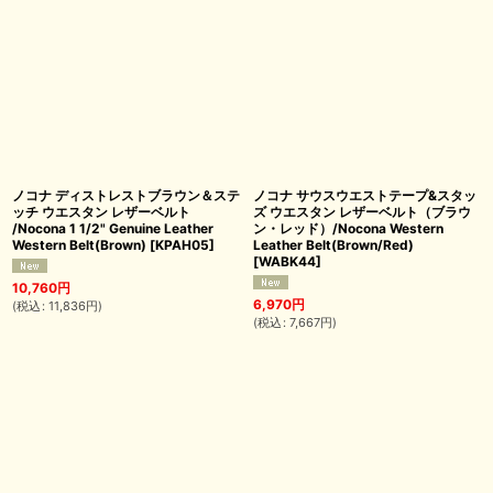
ノコナ ディストレストブラウン＆ステ
ノコナ サウスウエストテープ&スタッ
ッチ ウエスタン レザーベルト
ズ ウエスタン レザーベルト（ブラウ
/Nocona 1 1/2" Genuine Leather
ン・レッド）/Nocona Western
Western Belt(Brown)
[
KPAH05
]
Leather Belt(Brown/Red)
[
WABK44
]
10,760
円
6,970
円
(
税込
:
11,836
円
)
(
税込
:
7,667
円
)