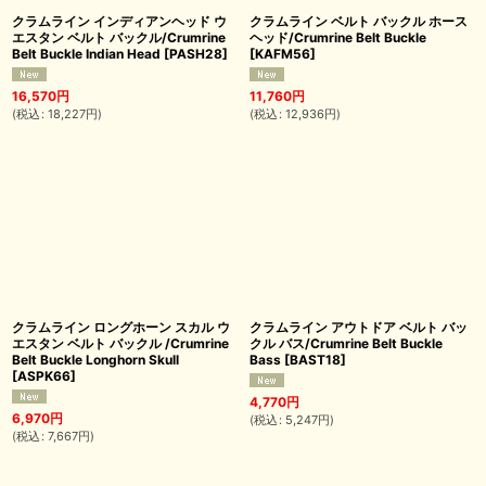
クラムライン インディアンヘッド ウ
クラムライン ベルト バックル ホース
エスタン ベルト バックル/Crumrine
ヘッド/Crumrine Belt Buckle
Belt Buckle Indian Head
[
PASH28
]
[
KAFM56
]
16,570
円
11,760
円
(
税込
:
18,227
円
)
(
税込
:
12,936
円
)
クラムライン ロングホーン スカル ウ
クラムライン アウトドア ベルト バッ
エスタン ベルト バックル /Crumrine
クル バス/Crumrine Belt Buckle
Belt Buckle Longhorn Skull
Bass
[
BAST18
]
[
ASPK66
]
4,770
円
6,970
円
(
税込
:
5,247
円
)
(
税込
:
7,667
円
)