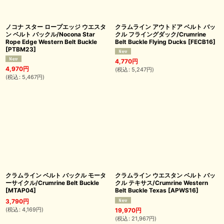
ノコナ スター ロープエッジ ウエスタ
クラムライン アウトドア ベルト バッ
ン ベルト バックル/Nocona Star
クル フライングダック/Crumrine
Rope Edge Western Belt Buckle
Belt Buckle Flying Ducks
[
FECB16
]
[
PTBM23
]
4,770
円
4,970
円
(
税込
:
5,247
円
)
(
税込
:
5,467
円
)
クラムライン ベルト バックル モータ
クラムライン ウエスタン ベルト バッ
ーサイクル/Crumrine Belt Buckle
クル テキサス/Crumrine Western
[
MTAP04
]
Belt Buckle Texas
[
APWS16
]
3,790
円
(
税込
:
4,169
円
)
19,970
円
(
税込
:
21,967
円
)