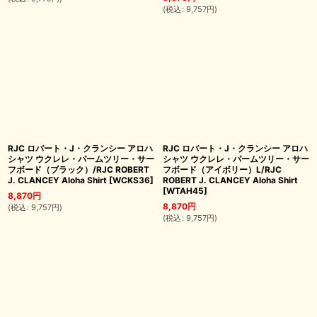
(
税込
:
9,757
円
)
RJC ロバート・J・クランシー アロハ
RJC ロバート・J・クランシー アロハ
シャツ ウクレレ・パームツリー・サー
シャツ ウクレレ・パームツリー・サー
フボード（ブラック）/RJC ROBERT
フボード（アイボリー）L/RJC
J. CLANCEY Aloha Shirt
[
WCKS36
]
ROBERT J. CLANCEY Aloha Shirt
[
WTAH45
]
8,870
円
8,870
円
(
税込
:
9,757
円
)
(
税込
:
9,757
円
)