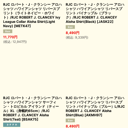
RJC ロバート・J・クランシー アロハ
RJC ロバート・J・クランシー アロハ
シャツ ハワイアンシャツ リバースプ
シャツ ハワイアンシャツ リバースプ
リント（ライトネイビー・ホワイ
リント パイナップル（ブラッ
ト）/RJC ROBERT J. CLANCEY Ivy
ク）/RJC ROBERT J. CLANCEY
League Collar Aloha Shirt(Light
Aloha Shirt(Black)
[
JASK22
]
Navy)
[
METK47
]
8,490
円
11,770
円
(
税込
:
9,339
円
)
(
税込
:
12,947
円
)
RJC ロバート・J・クランシー アロハ
RJC ロバート・J・クランシー アロハ
シャツ ハワイアンシャツ サーフィ
シャツ ハワイアンシャツ リバースプ
ン・トロピカル アイランド（ティー
リント パイナップル（ブルー）L/RJC
ル）XL（身幅約65cm）/RJC
ROBERT J. CLANCEY Aloha
ROBERT J. CLANCEY Aloha
Shirt(Blue)
[
AKMH97
]
Shirt(Teal)
[
BSAK75
]
8,490
円