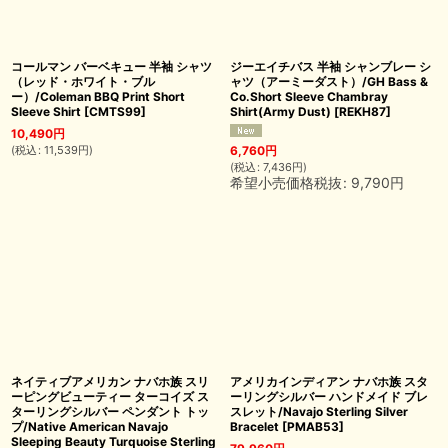
コールマン バーベキュー 半袖 シャツ
ジーエイチバス 半袖 シャンブレー シ
（レッド・ホワイト・ブル
ャツ（アーミーダスト）/GH Bass &
ー）/Coleman BBQ Print Short
Co.Short Sleeve Chambray
Sleeve Shirt
[
CMTS99
]
Shirt(Army Dust)
[
REKH87
]
10,490
円
(
税込
:
11,539
円
)
6,760
円
(
税込
:
7,436
円
)
希望小売価格税抜
:
9,790
円
ネイティブアメリカン ナバホ族 スリ
アメリカインディアン ナバホ族 スタ
ーピングビューティー ターコイズ ス
ーリングシルバー ハンドメイド ブレ
ターリングシルバー ペンダント トッ
スレット/Navajo Sterling Silver
プ/Native American Navajo
Bracelet
[
PMAB53
]
Sleeping Beauty Turquoise Sterling