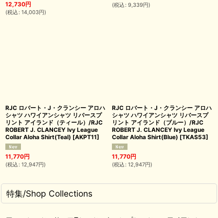
12,730
円
(
税込
:
9,339
円
)
(
税込
:
14,003
円
)
RJC ロバート・J・クランシー アロハ
RJC ロバート・J・クランシー アロハ
シャツ ハワイアンシャツ リバースプ
シャツ ハワイアンシャツ リバースプ
リント アイランド（ティール）/RJC
リント アイランド（ブルー）/RJC
ROBERT J. CLANCEY Ivy League
ROBERT J. CLANCEY Ivy League
Collar Aloha Shirt(Teal)
[
AKPT11
]
Collar Aloha Shirt(Blue)
[
TKAS53
]
11,770
円
11,770
円
(
税込
:
12,947
円
)
(
税込
:
12,947
円
)
特集/Shop Collections