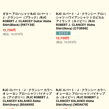
ギター アロハシャツ RJC ロバート・
RJC ロバート・J・クランシー アロハ
J・クランシー（ブラック）/RJC
シャツ ハワイアンシャツ トロピカル
ROBERT J. CLANCEY Guitar Aloha
アイランド（ネイビー）/RJC
Shirt(Black)
[
PATY39
]
ROBERT J. CLANCEY Aloha
Shirt(Navy)
[
CTOR99
]
12,730
円
(
税込
:
14,003
円
)
12,730
円
(
税込
:
14,003
円
)
RJC ロバート・J・クランシー カラヘ
RJC ロバート・J・クランシー カラヘ
オ レーヨン アロハシャツ パイナップ
オ レーヨン アロハシャツ パイナップ
ル（アイボリー）/RJC ROBERT J.
ル（ネイビー）/RJC ROBERT J.
CLANCEY KALAHEO Aloha
CLANCEY KALAHEO Aloha
Shirt(Ivory)
[
BSAK69
]
Shirt(Navy)
[
WEAK79
]