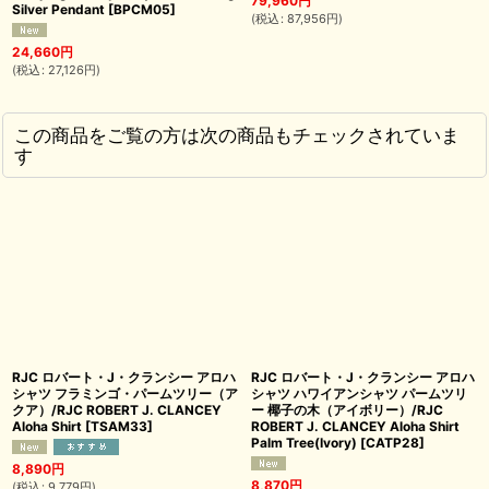
79,960
円
Silver Pendant
[
BPCM05
]
(
税込
:
87,956
円
)
24,660
円
(
税込
:
27,126
円
)
この商品をご覧の方は次の商品もチェックされていま
す
RJC ロバート・J・クランシー アロハ
RJC ロバート・J・クランシー アロハ
シャツ フラミンゴ・パームツリー（ア
シャツ ハワイアンシャツ パームツリ
クア）/RJC ROBERT J. CLANCEY
ー 椰子の木（アイボリー）/RJC
Aloha Shirt
[
TSAM33
]
ROBERT J. CLANCEY Aloha Shirt
Palm Tree(Ivory)
[
CATP28
]
8,890
円
8,870
円
(
税込
:
9,779
円
)