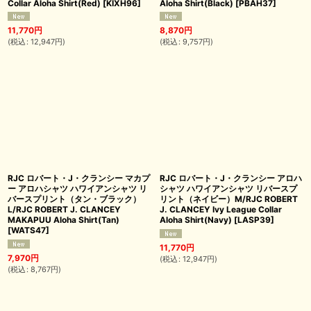
Collar Aloha Shirt(Red)
[
KIXH96
]
Aloha Shirt(Black)
[
PBAH37
]
11,770
円
8,870
円
(
税込
:
12,947
円
)
(
税込
:
9,757
円
)
RJC ロバート・J・クランシー マカプ
RJC ロバート・J・クランシー アロハ
ー アロハシャツ ハワイアンシャツ リ
シャツ ハワイアンシャツ リバースプ
バースプリント（タン・ブラック）
リント（ネイビー）M/RJC ROBERT
L/RJC ROBERT J. CLANCEY
J. CLANCEY Ivy League Collar
MAKAPUU Aloha Shirt(Tan)
Aloha Shirt(Navy)
[
LASP39
]
[
WATS47
]
11,770
円
7,970
円
(
税込
:
12,947
円
)
(
税込
:
8,767
円
)