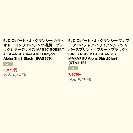
RJC ロバート・J・クランシー カラヘ
RJC ロバート・J・クランシー マカプ
オ レーヨン アロハシャツ 花柄（ブラ
ー アロハシャツ ハワイアンシャツ リ
ック）ラージサイズ M/ RJC ROBERT
バースプリント（ブルー・ブラック）
J. CLANCEY KALAHEO Rayon
S/RJC ROBERT J. CLANCEY
Aloha Shirt(Black)
[
PABS79
]
MAKAPUU Aloha Shirt(Blue)
[
KTMH16
]
8,870
円
7,970
円
(
税込
:
9,757
円
)
(
税込
:
8,767
円
)