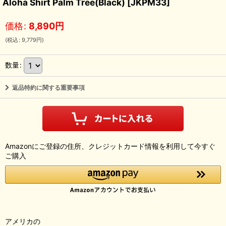
Aloha Shirt Palm Tree(Black)
[
JKPM33
]
価格
:
8,890
円
(
税込
:
9,779
円
)
数量
:
返品特約に関する重要事項
Amazonにご登録の住所、クレジットカード情報を利用して今すぐ
ご購入
アメリカの