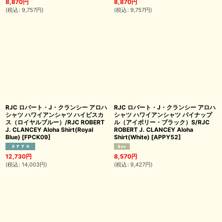
8,870
円
8,870
円
(
税込
:
9,757
円
)
(
税込
:
9,757
円
)
RJC ロバート・J・クランシー アロハ
RJC ロバート・J・クランシー アロハ
シャツ ハワイアンシャツ ハイビスカ
シャツ ハワイアンシャツ パイナップ
ス（ロイヤルブルー）/RJC ROBERT
ル（アイボリー・ブラック）S/RJC
J. CLANCEY Aloha Shirt(Royal
ROBERT J. CLANCEY Aloha
Blue)
[
FPCK09
]
Shirt(White)
[
APPY52
]
12,730
円
8,570
円
(
税込
:
14,003
円
)
(
税込
:
9,427
円
)