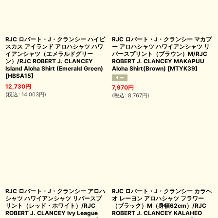
RJC ロバート・J・クランシー ハイビ
RJC ロバート・J・クランシー マカプ
スカス アイランド アロハシャツ ハワ
ー アロハシャツ ハワイアンシャツ リ
イアンシャツ（エメラルドグリー
バースプリント（ブラウン）M/RJC
ン）/RJC ROBERT J. CLANCEY
ROBERT J. CLANCEY MAKAPUU
Island Aloha Shirt (Emerald Green)
Aloha Shirt(Brown)
[
MTYK39
]
[
HBSA15
]
12,730
円
7,970
円
(
税込
:
14,003
円
)
(
税込
:
8,767
円
)
RJC ロバート・J・クランシー アロハ
RJC ロバート・J・クランシー カラヘ
シャツ ハワイアンシャツ リバースプ
オ レーヨン アロハシャツ フラワー
リント（レッド・ホワイト）/RJC
（ブラック）M（身幅62cm）/RJC
ROBERT J. CLANCEY Ivy League
ROBERT J. CLANCEY KALAHEO