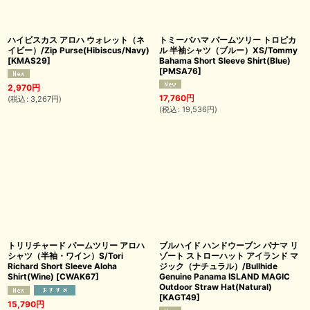
ハイビスカス アロハ ウォレット（ネ
トミーバハマ パームツリー トロピカ
イビー）/Zip Purse(Hibiscus/Navy)
ル 半袖シャツ（ブルー）XS/Tommy
[
KMAS29
]
Bahama Short Sleeve Shirt(Blue)
[
PMSA76
]
2,970
円
17,760
円
(
税込
:
3,267
円
)
(
税込
:
19,536
円
)
トリリチャード パームツリー アロハ
ブルハイド ハンドウーブン パナマ リ
シャツ（半袖・ワイン）S/Tori
ゾート ストローハット アイランド マ
Richard Short Sleeve Aloha
ジック（ナチュラル）/Bullhide
Shirt(Wine)
[
CWAK67
]
Genuine Panama ISLAND MAGIC
Outdoor Straw Hat(Natural)
[
KAGT49
]
15,790
円