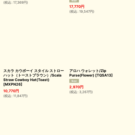
(
税込
:
17,369
円
)
17,770
円
(
税込
:
19,547
円
)
スカラ カウボーイ スタイル ストロー
アロハ ウォレット/Zip
ハット（トーストブラウン）/Scala
Purse(Flower)
[
TQSA13
]
Straw Cowboy Hat(Toast)
[
MXPN26
]
2,970
円
10,770
円
(
税込
:
3,267
円
)
(
税込
:
11,847
円
)