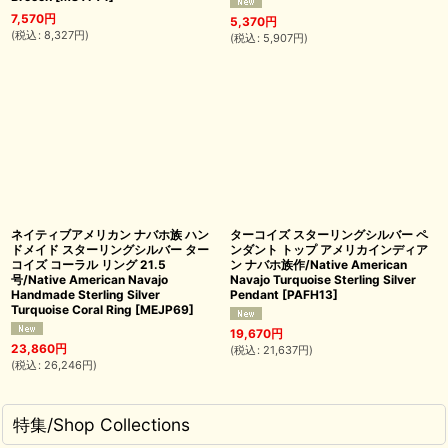
7,570
円
5,370
円
(
税込
:
8,327
円
)
(
税込
:
5,907
円
)
ネイティブアメリカン ナバホ族 ハン
ターコイズ スターリングシルバー ペ
ドメイド スターリングシルバー ター
ンダント トップ アメリカインディア
コイズ コーラル リング 21.5
ン ナバホ族作/Native American
号/Native American Navajo
Navajo Turquoise Sterling Silver
Handmade Sterling Silver
Pendant
[
PAFH13
]
Turquoise Coral Ring
[
MEJP69
]
19,670
円
23,860
円
(
税込
:
21,637
円
)
(
税込
:
26,246
円
)
特集/Shop Collections