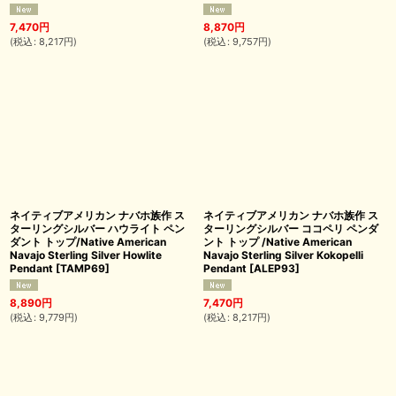
7,470
円
8,870
円
(
税込
:
8,217
円
)
(
税込
:
9,757
円
)
ネイティブアメリカン ナバホ族作 ス
ネイティブアメリカン ナバホ族作 ス
ターリングシルバー ハウライト ペン
ターリングシルバー ココペリ ペンダ
ダント トップ/Native American
ント トップ /Native American
Navajo Sterling Silver Howlite
Navajo Sterling Silver Kokopelli
Pendant
[
TAMP69
]
Pendant
[
ALEP93
]
8,890
円
7,470
円
(
税込
:
9,779
円
)
(
税込
:
8,217
円
)