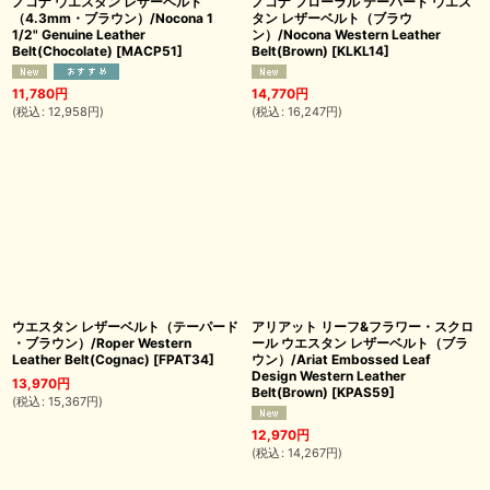
ノコナ ウエスタン レザーベルト
ノコナ フローラル テーパード ウエス
（4.3mm・ブラウン）/Nocona 1
タン レザーベルト（ブラウ
1/2" Genuine Leather
ン）/Nocona Western Leather
Belt(Chocolate)
[
MACP51
]
Belt(Brown)
[
KLKL14
]
11,780
円
14,770
円
(
税込
:
12,958
円
)
(
税込
:
16,247
円
)
ウエスタン レザーベルト（テーパード
アリアット リーフ&フラワー・スクロ
・ブラウン）/Roper Western
ール ウエスタン レザーベルト（ブラ
Leather Belt(Cognac)
[
FPAT34
]
ウン）/Ariat Embossed Leaf
Design Western Leather
13,970
円
Belt(Brown)
[
KPAS59
]
(
税込
:
15,367
円
)
12,970
円
(
税込
:
14,267
円
)