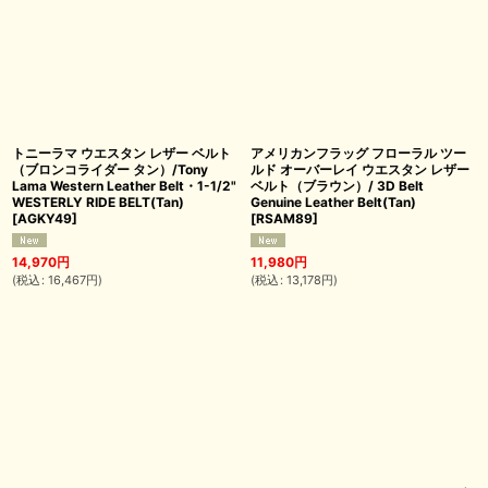
トニーラマ ウエスタン レザー ベルト
アメリカンフラッグ フローラル ツー
（ブロンコライダー タン）/Tony
ルド オーバーレイ ウエスタン レザー
Lama Western Leather Belt・1-1/2"
ベルト（ブラウン）/ 3D Belt
WESTERLY RIDE BELT(Tan)
Genuine Leather Belt(Tan)
[
AGKY49
]
[
RSAM89
]
14,970
円
11,980
円
(
税込
:
16,467
円
)
(
税込
:
13,178
円
)