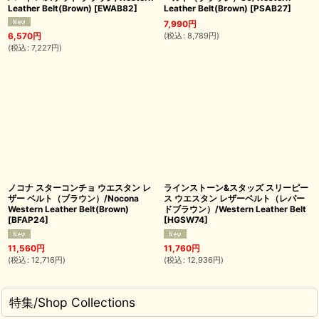
Leather Belt(Brown)
[
EWAB82
]
Leather Belt(Brown)
[
PSAB27
]
7,990
円
(
税込
:
8,789
円
)
6,570
円
(
税込
:
7,227
円
)
ノコナ スターコンチョ ウエスタン レ
ラインストーン&スタッズ スリーピー
ザー ベルト（ブラウン）/Nocona
ス ウエスタン レザーベルト（レパー
Western Leather Belt(Brown)
ドブラウン）/Western Leather Belt
[
BFAP24
]
[
HGSW74
]
11,560
円
11,760
円
(
税込
:
12,716
円
)
(
税込
:
12,936
円
)
特集/Shop Collections