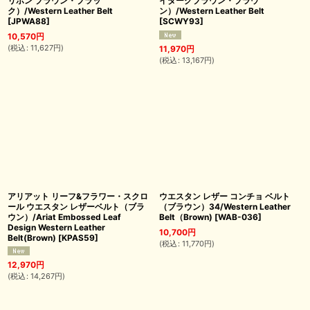
リボン ブラウン・ブラッ
イダークブラウン・ブラウ
ク）/Western Leather Belt
ン）/Western Leather Belt
[
JPWA88
]
[
SCWY93
]
10,570
円
(
税込
:
11,627
円
)
11,970
円
(
税込
:
13,167
円
)
アリアット リーフ&フラワー・スクロ
ウエスタン レザー コンチョ ベルト
ール ウエスタン レザーベルト（ブラ
（ブラウン）34/Western Leather
ウン）/Ariat Embossed Leaf
Belt（Brown)
[
WAB-036
]
Design Western Leather
10,700
円
Belt(Brown)
[
KPAS59
]
(
税込
:
11,770
円
)
12,970
円
(
税込
:
14,267
円
)