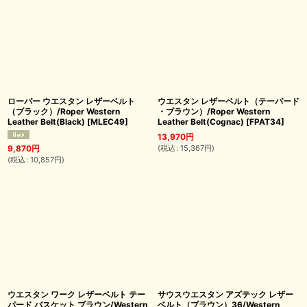
ローパー ウエスタン レザーベルト
ウエスタン レザーベルト（テーパード
（ブラック）/Roper Western
・ブラウン）/Roper Western
Leather Belt(Black)
[
MLEC49
]
Leather Belt(Cognac)
[
FPAT34
]
13,970
円
(
税込
:
15,367
円
)
9,870
円
(
税込
:
10,857
円
)
ウエスタン ワーク レザーベルト テー
サウスウエスタン アズテック レザー
パード バスケット ブラウン/Western
ベルト（ブラウン）36/Western