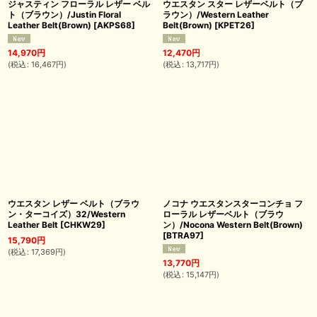
ジャスティン フローラル レザー ベル
ウエスタン スター レザーベルト（ブ
ト（ブラウン）/Justin Floral
ラウン）/Western Leather
Leather Belt(Brown)
[
AKPS68
]
Belt(Brown)
[
KPET26
]
14,970
円
12,470
円
(
税込
:
16,467
円
)
(
税込
:
13,717
円
)
ウエスタン レザー ベルト（ブラウ
ノコナ ウエスタンスターコンチョ フ
ン・ターコイズ）32/Western
ローラル レザーベルト（ブラウ
Leather Belt
[
CHKW29
]
ン）/Nocona Western Belt(Brown)
[
BTRA97
]
15,790
円
(
税込
:
17,369
円
)
13,770
円
(
税込
:
15,147
円
)