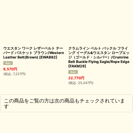
ウエスタン ワーク レザーベルト テー
クラムライン ベルト バックル フライ
パード バスケット ブラウン/Western
ング イーグル&ウエスタン ロープエッ
Leather Belt(Brown)
[
EWAB82
]
ジ（ゴールド・シルバー）/Crumrine
Belt Buckle Flying Eagle/Rope Edge
[
FAKM29
]
6,570
円
(
税込
:
7,227
円
)
22,770
円
(
税込
:
25,047
円
)
この商品をご覧の方は次の商品もチェックされていま
す