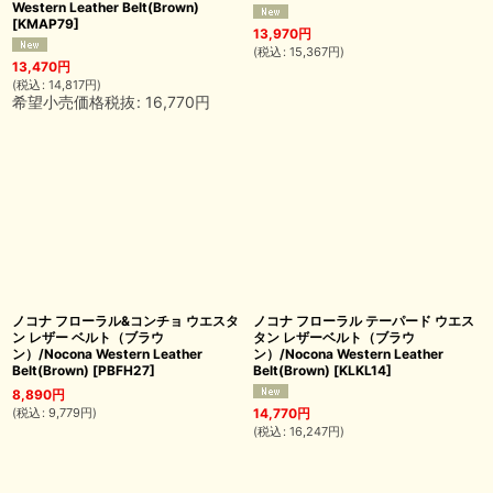
Western Leather Belt(Brown)
[
KMAP79
]
13,970
円
(
税込
:
15,367
円
)
13,470
円
(
税込
:
14,817
円
)
希望小売価格税抜
:
16,770
円
ノコナ フローラル&コンチョ ウエスタ
ノコナ フローラル テーパード ウエス
ン レザー ベルト（ブラウ
タン レザーベルト（ブラウ
ン）/Nocona Western Leather
ン）/Nocona Western Leather
Belt(Brown)
[
PBFH27
]
Belt(Brown)
[
KLKL14
]
8,890
円
(
税込
:
9,779
円
)
14,770
円
(
税込
:
16,247
円
)