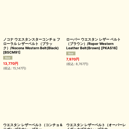
ノコナ ウエスタンスターコンチョ フ
ローパー ウエスタン レザー ベルト
ローラル レザーベルト（ブラッ
（ブラウン）/Roper Western
ク）/Nocona Western Belt(Black)
Leather Belt(Brown)
[
PKAS16
]
[
BSCM91
]
7,970
円
13,770
円
(
税込
:
8,767
円
)
(
税込
:
15,147
円
)
ウエスタン レザーベルト（コンチョ＆
ウエスタン レザーベルト（オーバーレ