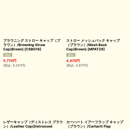
ブラウニング ストロー キャップ（ブ
ストロー メッシュバック キャップ
ラウン）/Browning Straw
（ブラウン）/Mesh Back
Cap(Brown)
[
CSBG18
]
Cap(Brown)
[
MPAT29
]
5,770
円
4,470
円
(
税込
:
6,347
円
)
(
税込
:
4,917
円
)
レザーキャップ（ディストレス ブラウ
カーハート イアーフラップ キャップ
ン）/Leather Cap(Distressed
（ブラウン）/Carhartt Flap