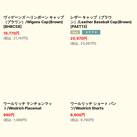
ヴィゲーンズ ヘリンボーン キャップ
レザー キャップ（ブラウ
（ブラウン）/Wigens Cap(Brown)
ン）/Leather Baseball Cap(Brown)
[
BHBC58
]
[
PAET13
]
19,770
円
(
税込
:
21,747
円
)
20,970
円
(
税込
:
23,067
円
)
ウールリッチ ランチョンマッ
ウールリッチ ショート パン
ト/Woolrich Placemat
ツ/Woolrich Shorts
990
円
8,900
円
(
税込
:
1,089
円
)
(
税込
:
9,790
円
)