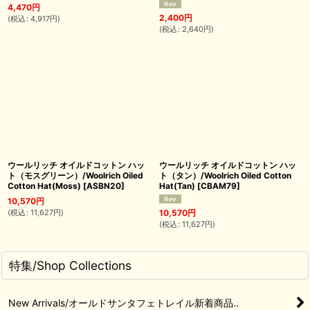
4,470
円
2,400
円
(
税込
:
4,917
円
)
(
税込
:
2,640
円
)
ウールリッチ オイルドコットン ハッ
ウールリッチ オイルドコットン ハッ
ト（モスグリーン）/Woolrich Oiled
ト（タン）/Woolrich Oiled Cotton
Cotton Hat(Moss)
[
ASBN20
]
Hat(Tan)
[
CBAM79
]
10,570
円
(
税込
:
11,627
円
)
10,570
円
(
税込
:
11,627
円
)
特集/Shop Collections
New Arrivals/オールドサンタフェトレイル新着商品..