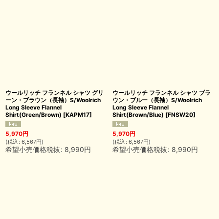
ウールリッチ フランネル シャツ グリ
ウールリッチ フランネル シャツ ブラ
ーン・ブラウン（長袖）S/Woolrich
ウン・ブルー（長袖）S/Woolrich
Long Sleeve Flannel
Long Sleeve Flannel
Shirt(Green/Brown)
[
KAPM17
]
Shirt(Brown/Blue)
[
FNSW20
]
5,970
円
5,970
円
(
税込
:
6,567
円
)
(
税込
:
6,567
円
)
希望小売価格税抜
:
8,990
円
希望小売価格税抜
:
8,990
円