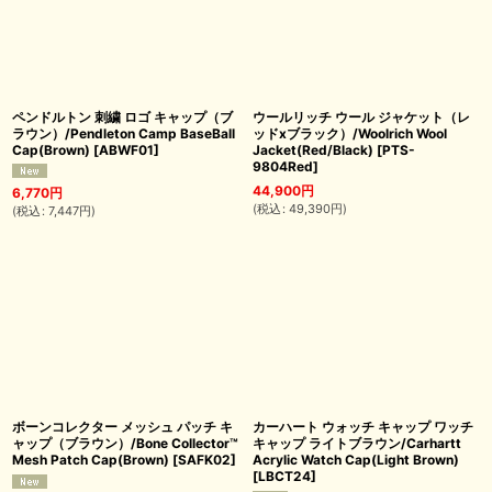
ペンドルトン 刺繍 ロゴ キャップ（ブ
ウールリッチ ウール ジャケット（レ
ラウン）/Pendleton Camp BaseBall
ッドxブラック）/Woolrich Wool
Cap(Brown)
[
ABWF01
]
Jacket(Red/Black)
[
PTS-
9804Red
]
44,900
円
6,770
円
(
税込
:
49,390
円
)
(
税込
:
7,447
円
)
ボーンコレクター メッシュ パッチ キ
カーハート ウォッチ キャップ ワッチ
ャップ（ブラウン）/Bone Collector™
キャップ ライトブラウン/Carhartt
Mesh Patch Cap(Brown)
[
SAFK02
]
Acrylic Watch Cap(Light Brown)
[
LBCT24
]