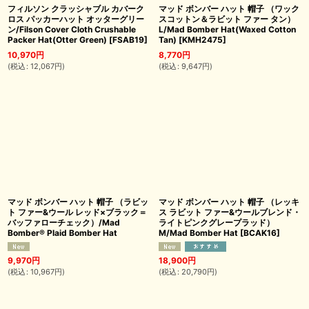
フィルソン クラッシャブル カバーク
マッド ボンバー ハット 帽子 （ワック
ロス パッカーハット オッターグリー
スコットン＆ラビット ファー タン）
ン/Filson Cover Cloth Crushable
L/Mad Bomber Hat(Waxed Cotton
Packer Hat(Otter Green)
[
FSAB19
]
Tan)
[
KMH2475
]
10,970
円
8,770
円
(
税込
:
12,067
円
)
(
税込
:
9,647
円
)
マッド ボンバー ハット 帽子 （ラビッ
マッド ボンバー ハット 帽子 （レッキ
ト ファー&ウール レッド×ブラック＝
ス ラビット ファー&ウールブレンド・
バッファローチェック）/Mad
ライトピンクグレープラッド）
Bomber® Plaid Bomber Hat
M/Mad Bomber Hat
[
BCAK16
]
9,970
円
18,900
円
(
税込
:
10,967
円
)
(
税込
:
20,790
円
)