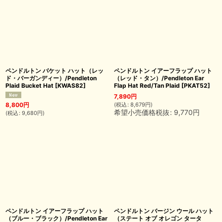
ペンドルトン バケット ハット（レッ
ペンドルトン イアーフラップ ハット
ド・バーガンディー）/Pendleton
（レッド・タン）/Pendleton Ear
Plaid Bucket Hat
[
KWAS82
]
Flap Hat Red/Tan Plaid
[
PKAT52
]
7,890
円
(
税込
:
8,679
円
)
8,800
円
希望小売価格税抜
:
9,770
円
(
税込
:
9,680
円
)
ペンドルトン イアーフラップ ハット
ペンドルトン バージン ウール ハット
（ブルー・ブラック）/Pendleton Ear
（ステート オブ オレゴン タータ