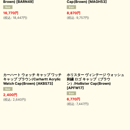
Brown)
[
BARN49
]
Cap(Brown)
[
MAGH53
]
16,770
円
8,870
円
(
税込
:
18,447
円
)
(
税込
:
9,757
円
)
カーハート ウォッチ キャップ ワッチ
ホリスター ヴィンテージ ウォッシュ
キャップ ブラウン/Carhartt Acrylic
刺繍 ロゴ キャップ（ブラウ
Watch Cap(Brown)
[
AKBS73
]
ン）/Hollister Cap(Brown)
[
APFW17
]
2,400
円
6,770
円
(
税込
:
2,640
円
)
(
税込
:
7,447
円
)