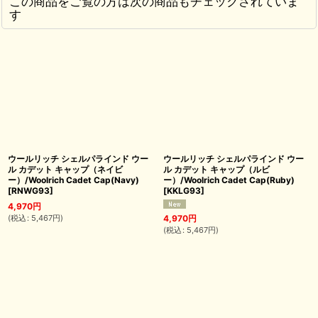
この商品をご覧の方は次の商品もチェックされていま
す
ウールリッチ シェルパラインド ウー
ウールリッチ シェルパラインド ウー
ル カデット キャップ（ネイビ
ル カデット キャップ（ルビ
ー）/Woolrich Cadet Cap(Navy)
ー）/Woolrich Cadet Cap(Ruby)
[
RNWG93
]
[
KKLG93
]
4,970
円
(
税込
:
5,467
円
)
4,970
円
(
税込
:
5,467
円
)