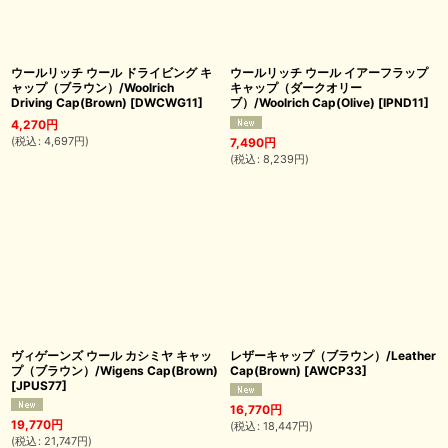
ウールリッチ ウール ドライビング キ
ウールリッチ ウール イアーフラップ
ャップ（ブラウン）/Woolrich
キャップ（ダークオリー
Driving Cap(Brown)
[
DWCWG11
]
ブ）/Woolrich Cap(Olive)
[
IPND11
]
4,270
円
(
税込
:
4,697
円
)
7,490
円
(
税込
:
8,239
円
)
ヴィゲーンズ ウール カシミヤ キャッ
レザーキャップ（ブラウン）/Leather
プ（ブラウン）/Wigens Cap(Brown)
Cap(Brown)
[
AWCP33
]
[
JPUS77
]
16,770
円
19,770
円
(
税込
:
18,447
円
)
(
税込
:
21,747
円
)