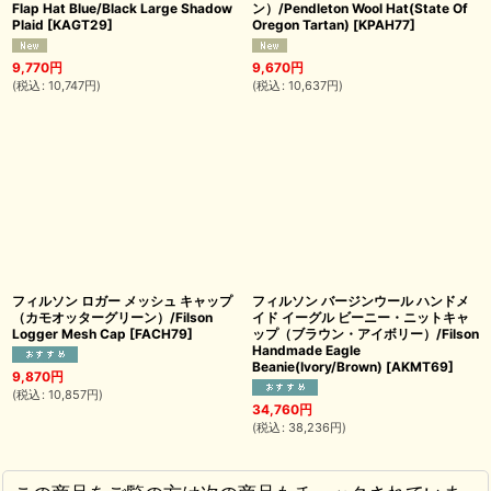
Flap Hat Blue/Black Large Shadow
ン）/Pendleton Wool Hat(State Of
Plaid
[
KAGT29
]
Oregon Tartan)
[
KPAH77
]
9,770
円
9,670
円
(
税込
:
10,747
円
)
(
税込
:
10,637
円
)
フィルソン ロガー メッシュ キャップ
フィルソン バージンウール ハンドメ
（カモオッターグリーン）/Filson
イド イーグル ビーニー・ニットキャ
Logger Mesh Cap
[
FACH79
]
ップ（ブラウン・アイボリー）/Filson
Handmade Eagle
Beanie(Ivory/Brown)
[
AKMT69
]
9,870
円
(
税込
:
10,857
円
)
34,760
円
(
税込
:
38,236
円
)