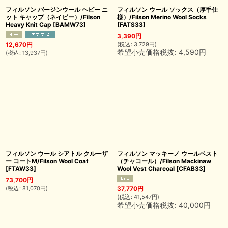
フィルソン バージンウール ヘビー ニ
フィルソン ウール ソックス（厚手仕
ット キャップ（ネイビー）/Filson
様）/Filson Merino Wool Socks
Heavy Knit Cap
[
BAMW73
]
[
FATS33
]
3,390
円
(
税込
:
3,729
円
)
12,670
円
希望小売価格税抜
:
4,590
円
(
税込
:
13,937
円
)
フィルソン ウール シアトル クルーザ
フィルソン マッキーノ ウールベスト
ー コートM/Filson Wool Coat
（チャコール）/Filson Mackinaw
[
FTAW33
]
Wool Vest Charcoal
[
CFAB33
]
73,700
円
(
税込
:
81,070
円
)
37,770
円
(
税込
:
41,547
円
)
希望小売価格税抜
:
40,000
円