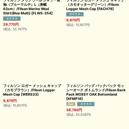
フィルソン メリノウール シャツ・長
フィルソン ロガー メッシュ キャップ
袖（ブルーマルチ）L（身幅
（カモオッターグリーン）/Filson
63cm）/Filson Merino Wool
Logger Mesh Cap
[
FACH79
]
Shirt(Blue Multi)
[
FLWS-354
]
9,870
円
29,770
円
(
税込
:
10,857
円
)
(
税込
:
32,747
円
)
フィルソン ロガー メッシュ キャップ
フィルソン バッグ バックパック モッ
（カモブラウン）/Filson Logger
シーオーク ボトムランド/Filson Back
Mesh Cap
[
WERS33
]
Pack MOSSY OAK Bottomland
[
KFMP16
]
9,870
円
(
税込
:
10,857
円
)
38,760
円
(
税込
:
42,636
円
)