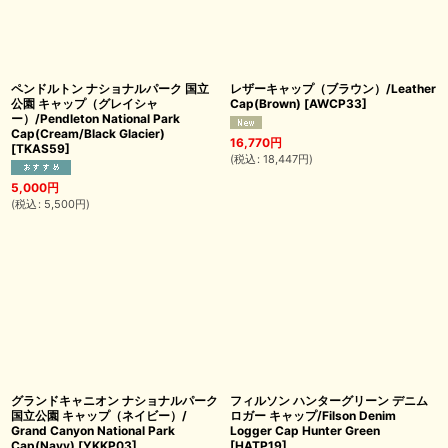
ペンドルトン ナショナルパーク 国立
レザーキャップ（ブラウン）/Leather
公園 キャップ（グレイシャ
Cap(Brown)
[
AWCP33
]
ー）/Pendleton National Park
Cap(Cream/Black Glacier)
16,770
円
[
TKAS59
]
(
税込
:
18,447
円
)
5,000
円
(
税込
:
5,500
円
)
グランドキャニオン ナショナルパーク
フィルソン ハンターグリーン デニム
国立公園 キャップ（ネイビー）/
ロガー キャップ/Filson Denim
Grand Canyon National Park
Logger Cap Hunter Green
Cap(Navy)
[
YKKP03
]
[
HATP19
]