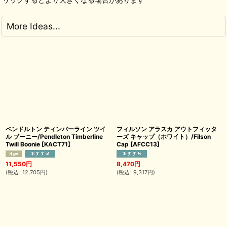
More Ideas...
ペンドルトン ティンバーライン ツイ
フィルソン アラスカ アウトフィッタ
ル ブーニー/Pendleton Timberline
ーズ キャップ（ホワイト）/Filson
Twill Boonie
[
KACT71
]
Cap
[
AFCC13
]
11,550
円
8,470
円
(
税込
:
12,705
円
)
(
税込
:
9,317
円
)