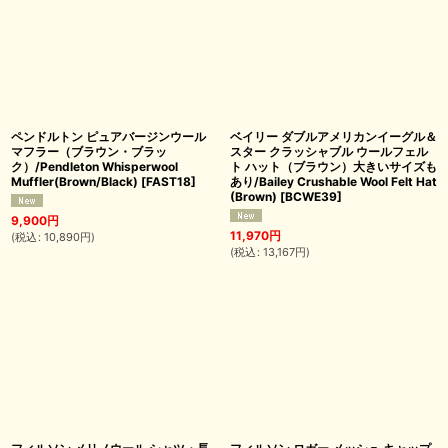
ペンドルトン ピュアバージンウール
ベイリー ダブルアメリカンイーグル＆
マフラー（ブラウン・ブラッ
スター クラッシャブル ウールフェル
ク）/Pendleton Whisperwool
ト ハット（ブラウン）大きいサイズも
Muffler(Brown/Black)
[
FAST18
]
あり/Bailey Crushable Wool Felt Hat
(Brown)
[
BCWE39
]
9,900
円
11,970
円
(
税込
:
10,890
円
)
(
税込
:
13,167
円
)