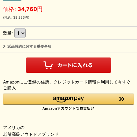
価格
:
34,760
円
(
税込
:
38,236
円
)
数量
:
返品特約に関する重要事項
Amazonにご登録の住所、クレジットカード情報を利用して今すぐ
ご購入
アメリカの
老舗高級アウトドアブランド