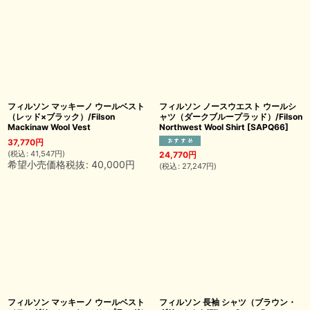
フィルソン マッキーノ ウールベスト
フィルソン ノースウエスト ウールシ
（レッド×ブラック）/Filson
ャツ（ダークブループラッド）/Filson
Mackinaw Wool Vest
Northwest Wool Shirt
[
SAPQ66
]
37,770
円
(
税込
:
41,547
円
)
24,770
円
希望小売価格税抜
:
40,000
円
(
税込
:
27,247
円
)
フィルソン マッキーノ ウールベスト
フィルソン 長袖 シャツ（ブラウン・