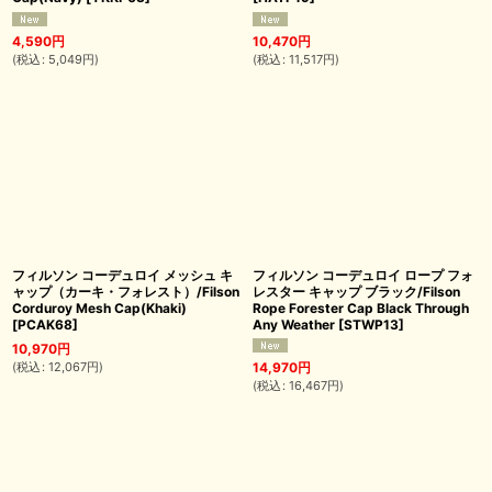
4,590
円
10,470
円
(
税込
:
5,049
円
)
(
税込
:
11,517
円
)
フィルソン コーデュロイ メッシュ キ
フィルソン コーデュロイ ロープ フォ
ャップ（カーキ・フォレスト）/Filson
レスター キャップ ブラック/Filson
Corduroy Mesh Cap(Khaki)
Rope Forester Cap Black Through
[
PCAK68
]
Any Weather
[
STWP13
]
10,970
円
(
税込
:
12,067
円
)
14,970
円
(
税込
:
16,467
円
)