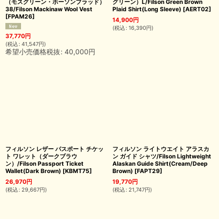
（モスグリーン・ホーソンプラッド）
グリーン）L/Filson Green Brown
38/Filson Mackinaw Wool Vest
Plaid Shirt(Long Sleeve)
[
AERT02
]
[
FPAM26
]
14,900
円
(
税込
:
16,390
円
)
37,770
円
(
税込
:
41,547
円
)
希望小売価格税抜
:
40,000
円
フィルソン レザー パスポート チケッ
フィルソン ライトウエイト アラスカ
ト ワレット（ダークブラウ
ン ガイド シャツ/Filson Lightweight
ン）/Filson Passport Ticket
Alaskan Guide Shirt(Cream/Deep
Wallet(Dark Brown)
[
KBMT75
]
Brown)
[
FAPT29
]
26,970
円
19,770
円
(
税込
:
29,667
円
)
(
税込
:
21,747
円
)