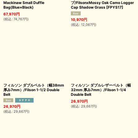
Mackinaw Small Duffle
プ/FilsonxMossy Oak Camo Logger
Bag(Blue×Black)
Cap Shadow Grass
[
FPYS17
]
67,970
円
(
税込
:
74,767
円
)
10,970
円
(
税込
:
12,067
円
)
フィルソン ダブルベルト（幅38mm
フィルソン ダブルレザーベルト（幅
厚み7mm）/Filson 1-1/2 Double
32mm 厚み7mm）/Filson 1-1/4
Belt
Double Belt
26,970
円
(
税込
:
29,667
円
)
26,970
円
(
税込
:
29,667
円
)