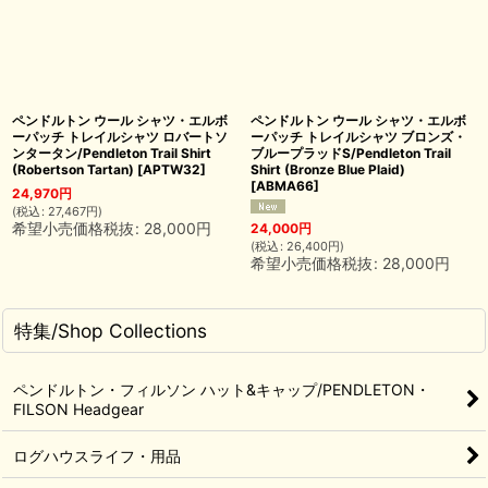
ペンドルトン ウール シャツ・エルボ
ペンドルトン ウール シャツ・エルボ
ーパッチ トレイルシャツ ロバートソ
ーパッチ トレイルシャツ ブロンズ・
ンタータン/Pendleton Trail Shirt
ブループラッドS/Pendleton Trail
(Robertson Tartan)
[
APTW32
]
Shirt (Bronze Blue Plaid)
[
ABMA66
]
24,970
円
(
税込
:
27,467
円
)
希望小売価格税抜
:
28,000
円
24,000
円
(
税込
:
26,400
円
)
希望小売価格税抜
:
28,000
円
特集/Shop Collections
ペンドルトン・フィルソン ハット&キャップ/PENDLETON・
FILSON Headgear
ログハウスライフ・用品