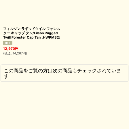
フィルソン ラギッドツイル フォレス
ター キャップ タン/Filson Rugged
Twill Forester Cap Tan
[
HWPM32
]
12,970
円
(
税込
:
14,267
円
)
この商品をご覧の方は次の商品もチェックされていま
す