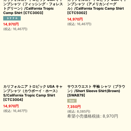
ンプシャツ（フィッシング・フォレス
ンプシャツ（アメリカンイーグ
トグリーン）/California Tropic
ル）/California Tropic Camp Shirt
Camp Shirt
[
CTC3003
]
[
CTC5002
]
14,970
円
(
税込
:
16,467
円
)
14,970
円
(
税込
:
16,467
円
)
カリフォルニア トロピック USA キャ
サウスウエスト 半袖 シャツ（ブラウ
ンプシャツ（カウボーイ・ホース）
ン）/Short Sleeve Shirt(Brown)
S/California Tropic Camp Shirt
[
SWAB79
]
[
CTC3004
]
14,970
円
7,350
円
(
税込
:
16,467
円
)
(
税込
:
8,085
円
)
希望小売価格税抜
:
8,970
円