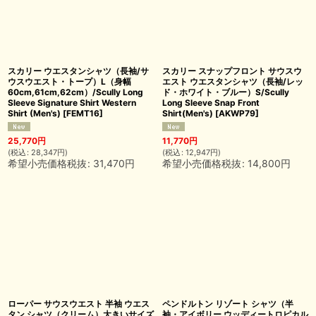
スカリー ウエスタンシャツ（長袖/サ
スカリー スナップフロント サウスウ
ウスウエスト・トープ）L（身幅
エスト ウエスタンシャツ（長袖/レッ
60cm,61cm,62cm）/Scully Long
ド・ホワイト・ブルー）S/Scully
Sleeve Signature Shirt Western
Long Sleeve Snap Front
Shirt (Men's)
[
FEMT16
]
Shirt(Men's)
[
AKWP79
]
25,770
円
11,770
円
(
税込
:
28,347
円
)
(
税込
:
12,947
円
)
希望小売価格税抜
:
31,470
円
希望小売価格税抜
:
14,800
円
ローパー サウスウエスト 半袖 ウエス
ペンドルトン リゾート シャツ（半
タン シャツ（クリーム）大きいサイズ
袖・アイボリー ウッディートロピカル