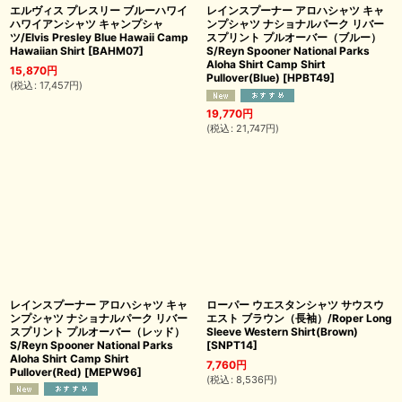
エルヴィス プレスリー ブルーハワイ
レインスプーナー アロハシャツ キャ
ハワイアンシャツ キャンプシャ
ンプシャツ ナショナルパーク リバー
ツ/Elvis Presley Blue Hawaii Camp
スプリント プルオーバー（ブルー）
Hawaiian Shirt
[
BAHM07
]
S/Reyn Spooner National Parks
Aloha Shirt Camp Shirt
15,870
円
Pullover(Blue)
[
HPBT49
]
(
税込
:
17,457
円
)
19,770
円
(
税込
:
21,747
円
)
レインスプーナー アロハシャツ キャ
ローパー ウエスタンシャツ サウスウ
ンプシャツ ナショナルパーク リバー
エスト ブラウン（長袖）/Roper Long
スプリント プルオーバー（レッド）
Sleeve Western Shirt(Brown)
S/Reyn Spooner National Parks
[
SNPT14
]
Aloha Shirt Camp Shirt
7,760
円
Pullover(Red)
[
MEPW96
]
(
税込
:
8,536
円
)