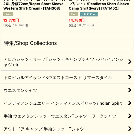
2XL 身幅72cm/Roper Short Sleeve
プリント）/Pendleton Short Sleeve
Western Shirt(Cream)
[
TAHS08
]
Camp Shirt(Ivory)
[
FATM52
]
12,770
円
14,780
円
(
税込
:
14,047
円
)
(
税込
:
16,258
円
)
特集/Shop Collections
アロハシャツ・サーフTシャツ・キャンプシャツ・ハワイアンシ
ャツ etc.
トロピカルアイランド&ウエストコースト サマースタイル
ウエスタンシャツ
インディアンジュエリー インディアンスピリッツ/Indian Spirit
半袖 ウエスタンシャツ・ウエスタンTシャツ・ワークシャツ
アウトドア キャンプ 半袖シャツ・Tシャツ