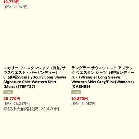
19,770
円
(
税込
:
21,747
円
)
スカリー ウエスタンシャツ（長袖/サ
ラングラー サウスウエスト アズテッ
ウスウエスト・バーガンディー）
ク ウエスタン シャツ（長袖/レディー
L（身幅59cm）/Scully Long Sleeve
ス）/Wrangler Long Sleeve
Signature Shirt Western Shirt
Western Shirt Grey/Pink(Women's)
(Men's)
[
TEPT27
]
[
CABH69
]
25,770
円
10,870
円
(
税込
:
28,347
円
)
(
税込
:
11,957
円
)
希望小売価格税抜
:
31,470
円