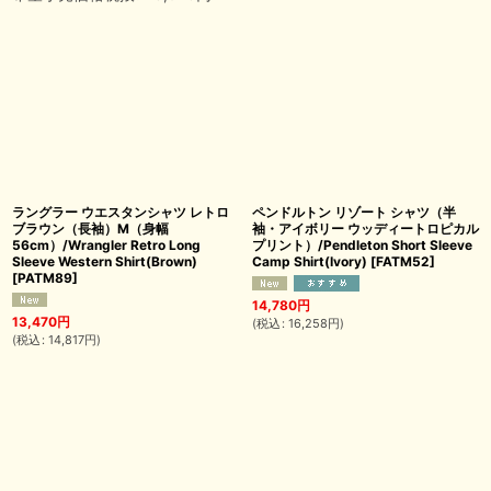
ラングラー ウエスタンシャツ レトロ
ペンドルトン リゾート シャツ（半
ブラウン（長袖）M（身幅
袖・アイボリー ウッディートロピカル
56cm）/Wrangler Retro Long
プリント）/Pendleton Short Sleeve
Sleeve Western Shirt(Brown)
Camp Shirt(Ivory)
[
FATM52
]
[
PATM89
]
14,780
円
13,470
円
(
税込
:
16,258
円
)
(
税込
:
14,817
円
)