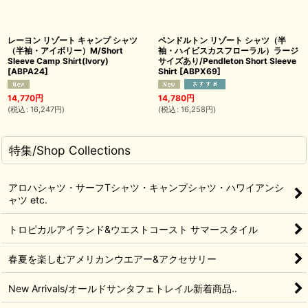
レーヨン リゾート キャンプ シャツ
ペンドルトン リゾート シャツ（半
（半袖・アイボリー）M/Short
袖・ハイビスカスフローラル）ラージ
Sleeve Camp Shirt(Ivory)
サイズあり/Pendleton Short Sleeve
[
ABPA24
]
Shirt
[
ABPX69
]
14,770
円
14,780
円
(
税込
:
16,247
円
)
(
税込
:
16,258
円
)
特集/Shop Collections
アロハシャツ・サーフTシャツ・キャンプシャツ・ハワイアンシ
ャツ etc.
トロピカルアイランド&ウエストコースト サマースタイル
春夏を楽しむアメリカンウエアー&アクセサリー
New Arrivals/オールドサンタフェトレイル新着商品..