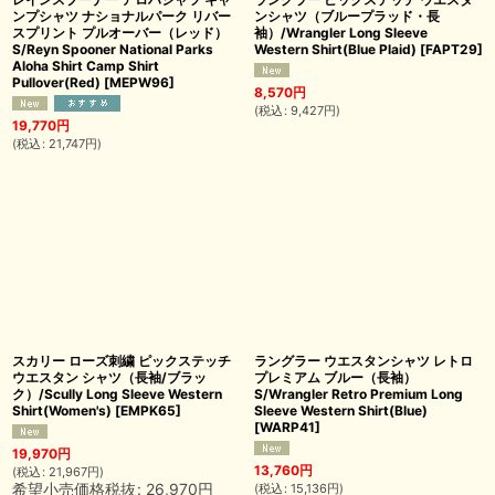
ンプシャツ ナショナルパーク リバー
ンシャツ（ブループラッド・長
スプリント プルオーバー（レッド）
袖）/Wrangler Long Sleeve
S/Reyn Spooner National Parks
Western Shirt(Blue Plaid)
[
FAPT29
]
Aloha Shirt Camp Shirt
Pullover(Red)
[
MEPW96
]
8,570
円
(
税込
:
9,427
円
)
19,770
円
(
税込
:
21,747
円
)
スカリー ローズ刺繍 ピックステッチ
ラングラー ウエスタンシャツ レトロ
ウエスタン シャツ（長袖/ブラッ
プレミアム ブルー（長袖）
ク）/Scully Long Sleeve Western
S/Wrangler Retro Premium Long
Shirt(Women's)
[
EMPK65
]
Sleeve Western Shirt(Blue)
[
WARP41
]
19,970
円
13,760
円
(
税込
:
21,967
円
)
希望小売価格税抜
:
26,970
円
(
税込
:
15,136
円
)