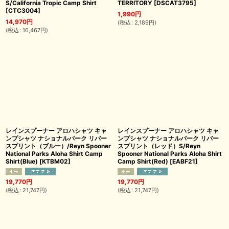
S/California Tropic Camp Shirt
TERRITORY
[
DSCAT3795
]
[
CTC3004
]
1,990
円
14,970
円
(
税込
:
2,189
円
)
(
税込
:
16,467
円
)
レインスプーナー アロハシャツ キャ
レインスプーナー アロハシャツ キャ
ンプシャツ ナショナルパーク リバー
ンプシャツ ナショナルパーク リバー
スプリント（ブルー）/Reyn Spooner
スプリント（レッド）S/Reyn
National Parks Aloha Shirt Camp
Spooner National Parks Aloha Shirt
Shirt(Blue)
[
KTBM02
]
Camp Shirt(Red)
[
EABF21
]
19,770
円
19,770
円
(
税込
:
21,747
円
)
(
税込
:
21,747
円
)