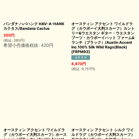
バンダナ ハバハンク HAV-A-HANK
オースティン アクセント ワイルドラ
カクタス/Bandana Cactus
グ（カウボーイ大判スカーフ）カント
リー&ウエスタン ギター・ウエスタン
350
円
ブーツ・カウボーイハット ファーム&
(
税込
:
385
円
)
ランチ（ブラック）/Austin Accent
希望小売価格税抜
:
420
円
Inc.100% Silk Wild Rags(Black)
[
FRPM93
]
8,870
円
(
税込
:
9,757
円
)
オースティン アクセント ワイルドラ
オースティン アクセント シルク ワイ
グ（カウボーイ大判スカーフ）ホース
ルドラグ（カウボーイ大判スカーフ）