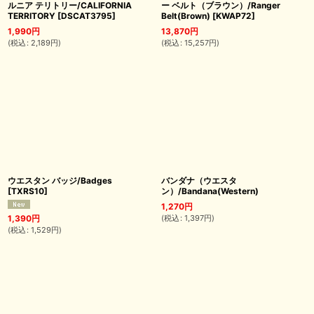
ルニア テリトリー/CALIFORNIA
ー ベルト（ブラウン）/Ranger
TERRITORY
[
DSCAT3795
]
Belt(Brown)
[
KWAP72
]
1,990
円
13,870
円
(
税込
:
2,189
円
)
(
税込
:
15,257
円
)
ウエスタン バッジ/Badges
バンダナ（ウエスタ
[
TXRS10
]
ン）/Bandana(Western)
1,270
円
(
税込
:
1,397
円
)
1,390
円
(
税込
:
1,529
円
)