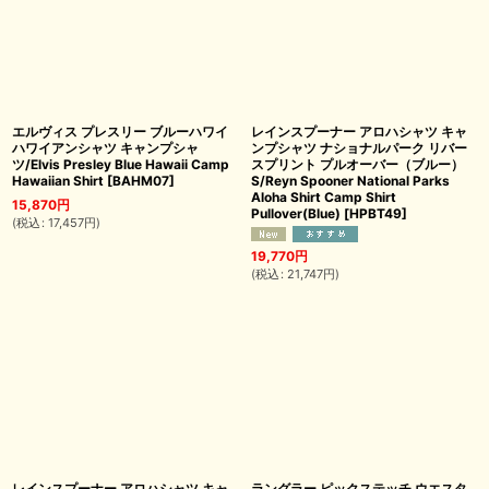
エルヴィス プレスリー ブルーハワイ
レインスプーナー アロハシャツ キャ
ハワイアンシャツ キャンプシャ
ンプシャツ ナショナルパーク リバー
ツ/Elvis Presley Blue Hawaii Camp
スプリント プルオーバー（ブルー）
Hawaiian Shirt
[
BAHM07
]
S/Reyn Spooner National Parks
Aloha Shirt Camp Shirt
15,870
円
Pullover(Blue)
[
HPBT49
]
(
税込
:
17,457
円
)
19,770
円
(
税込
:
21,747
円
)
レインスプーナー アロハシャツ キャ
ラングラー ピックステッチ ウエスタ