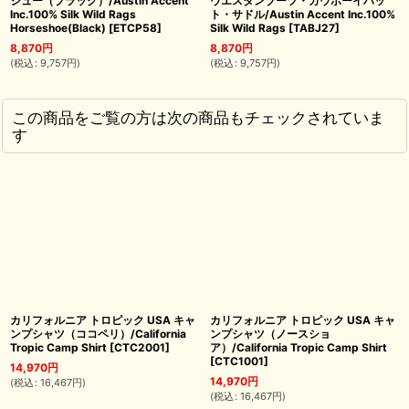
シュー（ブラック）/Austin Accent
ウエスタンブーツ・カウボーイハッ
Inc.100% Silk Wild Rags
ト・サドル/Austin Accent Inc.100%
Horseshoe(Black)
[
ETCP58
]
Silk Wild Rags
[
TABJ27
]
8,870
円
8,870
円
(
税込
:
9,757
円
)
(
税込
:
9,757
円
)
この商品をご覧の方は次の商品もチェックされていま
す
カリフォルニア トロピック USA キャ
カリフォルニア トロピック USA キャ
ンプシャツ（ココペリ）/California
ンプシャツ（ノースショ
Tropic Camp Shirt
[
CTC2001
]
ア）/California Tropic Camp Shirt
[
CTC1001
]
14,970
円
14,970
円
(
税込
:
16,467
円
)
(
税込
:
16,467
円
)