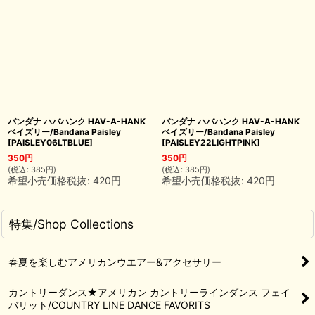
バンダナ ハバハンク HAV-A-HANK
バンダナ ハバハンク HAV-A-HANK
ペイズリー/Bandana Paisley
ペイズリー/Bandana Paisley
[
PAISLEY06LTBLUE
]
[
PAISLEY22LIGHTPINK
]
350
円
350
円
(
税込
:
385
円
)
(
税込
:
385
円
)
希望小売価格税抜
:
420
円
希望小売価格税抜
:
420
円
特集/Shop Collections
春夏を楽しむアメリカンウエアー&アクセサリー
カントリーダンス★アメリカン カントリーラインダンス フェイ
バリット/COUNTRY LINE DANCE FAVORITS