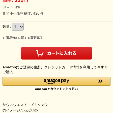
価格
:
350
円
(
税込
:
385
円
)
希望小売価格税抜
:
420
円
数量
:
返品特約に関する重要事項
Amazonにご登録の住所、クレジットカード情報を利用して今すぐ
ご購入
サウスウエスト・メキシカン
のイメージたっぷりの