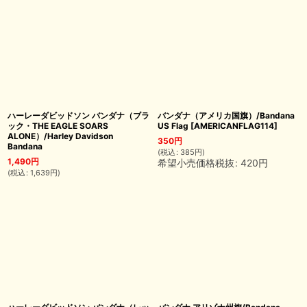
ハーレーダビッドソン バンダナ（ブラ
バンダナ（アメリカ国旗）/Bandana
ック・THE EAGLE SOARS
US Flag
[
AMERICANFLAG114
]
ALONE）/Harley Davidson
350
円
Bandana
(
税込
:
385
円
)
1,490
円
希望小売価格税抜
:
420
円
(
税込
:
1,639
円
)