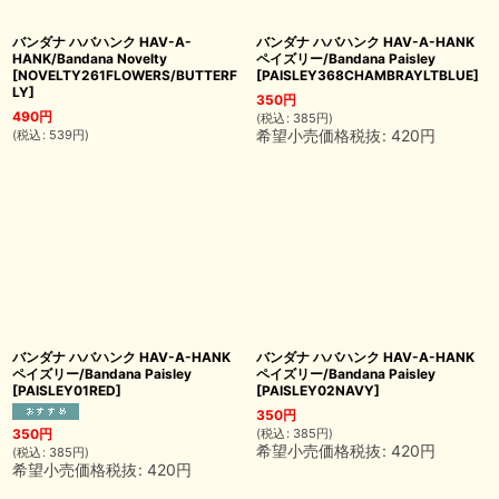
バンダナ ハバハンク HAV-A-
バンダナ ハバハンク HAV-A-HANK
HANK/Bandana Novelty
ペイズリー/Bandana Paisley
[
NOVELTY261FLOWERS/BUTTERF
[
PAISLEY368CHAMBRAYLTBLUE
]
LY
]
350
円
490
円
(
税込
:
385
円
)
希望小売価格税抜
:
420
円
(
税込
:
539
円
)
バンダナ ハバハンク HAV-A-HANK
バンダナ ハバハンク HAV-A-HANK
ペイズリー/Bandana Paisley
ペイズリー/Bandana Paisley
[
PAISLEY01RED
]
[
PAISLEY02NAVY
]
350
円
(
税込
:
385
円
)
350
円
希望小売価格税抜
:
420
円
(
税込
:
385
円
)
希望小売価格税抜
:
420
円