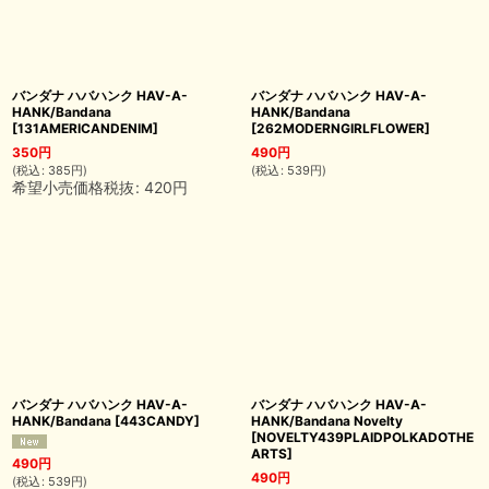
バンダナ ハバハンク HAV-A-
バンダナ ハバハンク HAV-A-
HANK/Bandana
HANK/Bandana
[
131AMERICANDENIM
]
[
262MODERNGIRLFLOWER
]
350
円
490
円
(
税込
:
385
円
)
(
税込
:
539
円
)
希望小売価格税抜
:
420
円
バンダナ ハバハンク HAV-A-
バンダナ ハバハンク HAV-A-
HANK/Bandana
[
443CANDY
]
HANK/Bandana Novelty
[
NOVELTY439PLAIDPOLKADOTHE
ARTS
]
490
円
490
円
(
税込
:
539
円
)