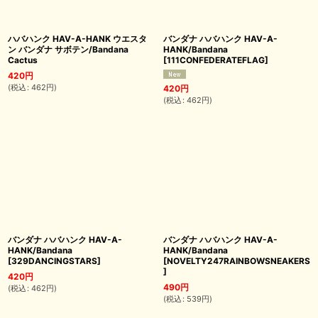
ハバハンク HAV-A-HANK ウエスタ
バンダナ ハバハンク HAV-A-
ン バンダナ サボテン/Bandana
HANK/Bandana
Cactus
[
111CONFEDERATEFLAG
]
420
円
(
税込
:
462
円
)
420
円
(
税込
:
462
円
)
バンダナ ハバハンク HAV-A-
バンダナ ハバハンク HAV-A-
HANK/Bandana
HANK/Bandana
[
329DANCINGSTARS
]
[
NOVELTY247RAINBOWSNEAKERS
]
420
円
490
円
(
税込
:
462
円
)
(
税込
:
539
円
)