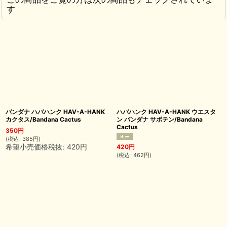
す
バンダナ ハバハンク HAV-A-HANK
ハバハンク HAV-A-HANK ウエスタ
カクタス/Bandana Cactus
ン バンダナ サボテン/Bandana
Cactus
350
円
(
税込
:
385
円
)
希望小売価格税抜
:
420
円
420
円
(
税込
:
462
円
)