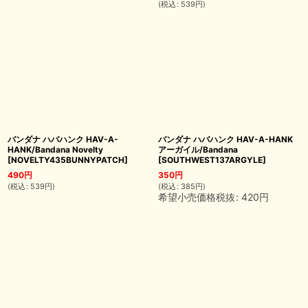
(
税込
:
539
円
)
バンダナ ハバハンク HAV-A-
バンダナ ハバハンク HAV-A-HANK
HANK/Bandana Novelty
アーガイル/Bandana
[
NOVELTY435BUNNYPATCH
]
[
SOUTHWEST137ARGYLE
]
490
円
350
円
(
税込
:
539
円
)
(
税込
:
385
円
)
希望小売価格税抜
:
420
円