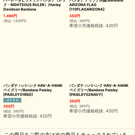
ハーレーダビッドソン バンダナ（レッ
バンダナ アリゾナ州旗/Bandana
ド・RIGHTEOUS RULER）/Harley
ARIZONA FLAG
Davidson Bandana
[
110FLAGARIZONA
]
1,490
円
350
円
(
税込
:
1,639
円
)
(
税込
:
385
円
)
希望小売価格税抜
:
420
円
バンダナ ハバハンク HAV-A-HANK
バンダナ ハバハンク HAV-A-HANK
ペイズリー/Bandana Paisley
ペイズリー/Bandana Paisley
[
PAISLEY01RED
]
[
PAISLEY02NAVY
]
350
円
(
税込
:
385
円
)
350
円
希望小売価格税抜
:
420
円
(
税込
:
385
円
)
希望小売価格税抜
:
420
円
この商品をご覧の方は次の商品もチェックされていま