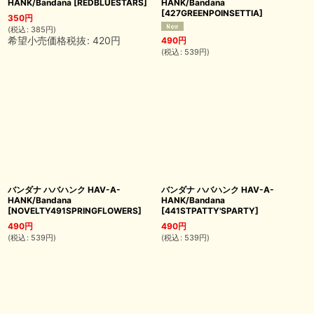
HANK/Bandana
[
REDBLUESTARS
]
HANK/Bandana
[
427GREENPOINSETTIA
]
350
円
(
税込
:
385
円
)
希望小売価格税抜
:
420
円
490
円
(
税込
:
539
円
)
バンダナ ハバハンク HAV-A-
バンダナ ハバハンク HAV-A-
HANK/Bandana
HANK/Bandana
[
NOVELTY491SPRINGFLOWERS
]
[
441STPATTY'SPARTY
]
490
円
490
円
(
税込
:
539
円
)
(
税込
:
539
円
)