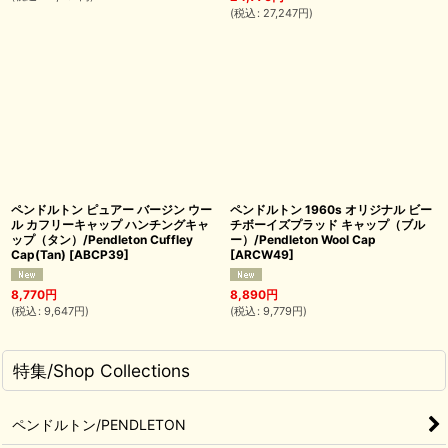
(
税込
:
27,247
円
)
ペンドルトン ピュアー バージン ウー
ペンドルトン 1960s オリジナル ビー
ル カフリーキャップ ハンチングキャ
チボーイズプラッド キャップ（ブル
ップ（タン）/Pendleton Cuffley
ー）/Pendleton Wool Cap
Cap(Tan)
[
ABCP39
]
[
ARCW49
]
8,770
円
8,890
円
(
税込
:
9,647
円
)
(
税込
:
9,779
円
)
特集/Shop Collections
ペンドルトン/PENDLETON