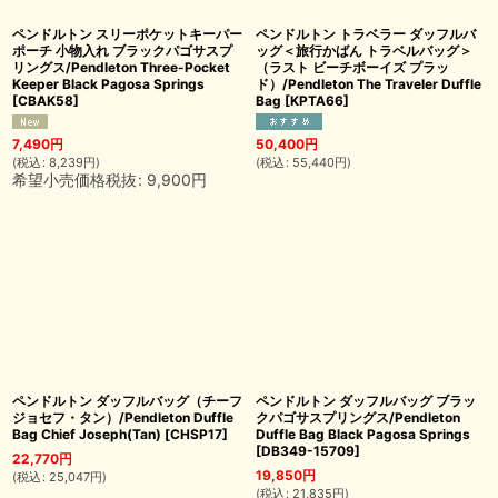
ペンドルトン スリーポケットキーパー
ペンドルトン トラベラー ダッフルバ
ポーチ 小物入れ ブラックパゴサスプ
ッグ＜旅行かばん トラベルバッグ＞
リングス/Pendleton Three-Pocket
（ラスト ビーチボーイズ プラッ
Keeper Black Pagosa Springs
ド）/Pendleton The Traveler Duffle
[
CBAK58
]
Bag
[
KPTA66
]
7,490
円
50,400
円
(
税込
:
8,239
円
)
(
税込
:
55,440
円
)
希望小売価格税抜
:
9,900
円
ペンドルトン ダッフルバッグ（チーフ
ペンドルトン ダッフルバッグ ブラッ
ジョセフ・タン）/Pendleton Duffle
クパゴサスプリングス/Pendleton
Bag Chief Joseph(Tan)
[
CHSP17
]
Duffle Bag Black Pagosa Springs
[
DB349-15709
]
22,770
円
19,850
円
(
税込
:
25,047
円
)
(
税込
:
21,835
円
)