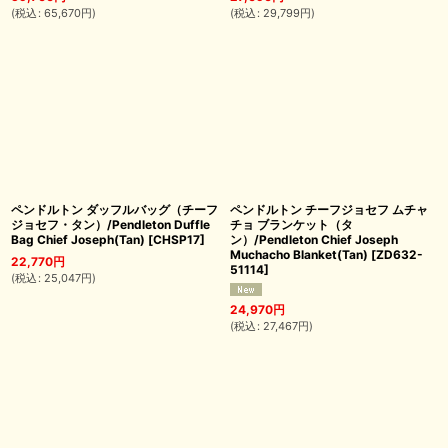
(
税込
:
65,670
円
)
(
税込
:
29,799
円
)
ペンドルトン ダッフルバッグ（チーフ
ペンドルトン チーフジョセフ ムチャ
ジョセフ・タン）/Pendleton Duffle
チョ ブランケット（タ
Bag Chief Joseph(Tan)
[
CHSP17
]
ン）/Pendleton Chief Joseph
Muchacho Blanket(Tan)
[
ZD632-
22,770
円
51114
]
(
税込
:
25,047
円
)
24,970
円
(
税込
:
27,467
円
)