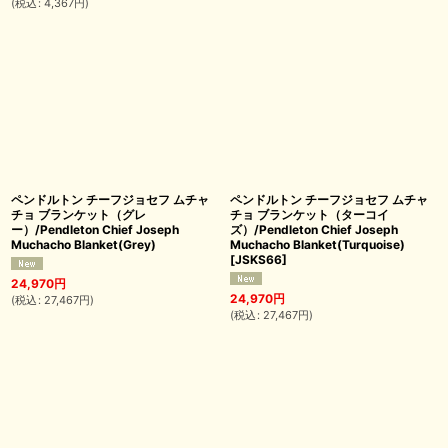
(
税込
:
4,367
円
)
ペンドルトン チーフジョセフ ムチャ
ペンドルトン チーフジョセフ ムチャ
チョ ブランケット（グレ
チョ ブランケット（ターコイ
ー）/Pendleton Chief Joseph
ズ）/Pendleton Chief Joseph
Muchacho Blanket(Grey)
Muchacho Blanket(Turquoise)
[
JSKS66
]
24,970
円
24,970
円
(
税込
:
27,467
円
)
(
税込
:
27,467
円
)