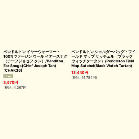
ペンドルトン イヤーウォーマー・
ペンドルトン ショルダーバッグ・フイ
100%ヴァージン ウール イアースナグ
ールド マップ サッチェル（ブラック
（チーフジョセフ タン）/Pendlton
ウォッチタータン）/Pendleton Field
Ear Snugs(Chief Joseph Tan)
Map Satchel(Black Watch Tartan)
[
CHAK36
]
13,440
円
(
税込
:
14,784
円
)
3,970
円
(
税込
:
4,367
円
)