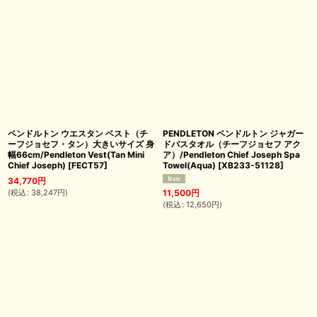
ペンドルトン ウエスタン ベスト（チ
PENDLETON ペンドルトン ジャガー
ーフジョセフ・タン）大きいサイズ 身
ドバスタオル（チーフジョセフ アク
幅66cm/Pendleton Vest(Tan Mini
ア）/Pendleton Chief Joseph Spa
Chief Joseph)
[
FECT57
]
Towel(Aqua)
[
XB233-51128
]
34,770
円
(
税込
:
38,247
円
)
11,500
円
(
税込
:
12,650
円
)