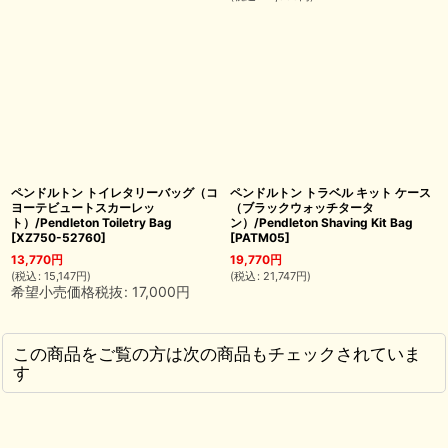
ペンドルトン トイレタリーバッグ（コ
ペンドルトン トラベル キット ケース
ヨーテビュートスカーレッ
（ブラックウォッチタータ
ト）/Pendleton Toiletry Bag
ン）/Pendleton Shaving Kit Bag
[
XZ750-52760
]
[
PATM05
]
13,770
円
19,770
円
(
税込
:
15,147
円
)
(
税込
:
21,747
円
)
希望小売価格税抜
:
17,000
円
この商品をご覧の方は次の商品もチェックされていま
す