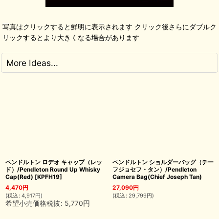
写真はクリックすると鮮明に表示されます クリック後さらにダブルク
リックするとより大きくなる場合があります
More Ideas...
ペンドルトン ロデオ キャップ（レッ
ペンドルトン ショルダーバッグ（チー
ド）/Pendleton Round Up Whisky
フジョセフ・タン）/Pendleton
Cap(Red)
[
KPFH19
]
Camera Bag(Chief Joseph Tan)
4,470
円
27,090
円
(
税込
:
4,917
円
)
(
税込
:
29,799
円
)
希望小売価格税抜
:
5,770
円