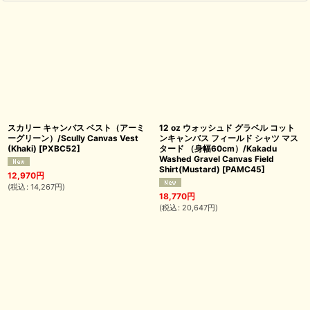
スカリー キャンバス ベスト（アーミ
12 oz ウォッシュド グラベル コット
ーグリーン）/Scully Canvas Vest
ンキャンバス フィールド シャツ マス
(Khaki)
[
PXBC52
]
タード （身幅60cm）/Kakadu
Washed Gravel Canvas Field
Shirt(Mustard)
[
PAMC45
]
12,970
円
(
税込
:
14,267
円
)
18,770
円
(
税込
:
20,647
円
)