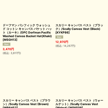
ドーフマン パシフィック ウォッシュ
スカリー キャンバス ベスト（ブラッ
ド コットン キャンバス バケット ハッ
ク）/Scully Canvas Vest (Black)
ト（カーキ）/DPC Dorfman Pacific
[
KYKP86
]
Washed Canvas Bucket Hat(Khaki)
[
MSGH13
]
12,970
円
(
税込
:
14,267
円
)
3,470
円
(
税込
:
3,817
円
)
スカリー キャンバス ベスト（ブラウ
スカリー キャンバス ベスト（ウォー
ン）/Scully Canvas Vest (Brown)
ルナット）/Scully Canvas Vest
[
WPAH53
]
(Walnut)
[
WSKF09
]