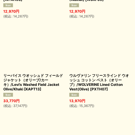
12,970
円
12,970
円
(
税込
:
14,267
円
)
(
税込
:
14,267
円
)
リーバイス ウオッシュド フィールド
ウルヴァリン フリースラインド ウオ
ジャケット（オリーブ/カー
ッシュ コットン ベスト（オリー
キ）/Levi's Washed Field Jacket
ブ）/WOLVERINE Lined Cotton
Olive/Khaki
[
KAPT13
]
Vest(Olive)
[
PXTH07
]
33,770
円
13,970
円
(
税込
:
37,147
円
)
(
税込
:
15,367
円
)