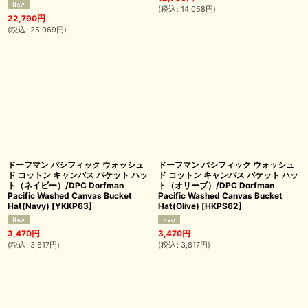
(
税込
:
14,058
円
)
22,790
円
(
税込
:
25,069
円
)
ドーフマン パシフィック ウォッシュ
ドーフマン パシフィック ウォッシュ
ド コットン キャンバス バケット ハッ
ド コットン キャンバス バケット ハッ
ト（ネイビー）/DPC Dorfman
ト（オリーブ）/DPC Dorfman
Pacific Washed Canvas Bucket
Pacific Washed Canvas Bucket
Hat(Navy)
[
YKKP63
]
Hat(Olive)
[
HKPS62
]
3,470
円
3,470
円
(
税込
:
3,817
円
)
(
税込
:
3,817
円
)