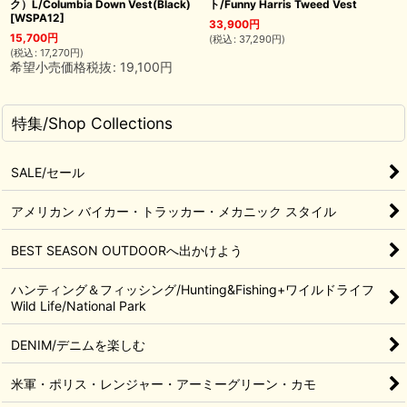
ク）L/Columbia Down Vest(Black)
ト/Funny Harris Tweed Vest
[
WSPA12
]
33,900
円
15,700
円
(
税込
:
37,290
円
)
(
税込
:
17,270
円
)
希望小売価格税抜
:
19,100
円
特集/Shop Collections
SALE/セール
アメリカン バイカー・トラッカー・メカニック スタイル
BEST SEASON OUTDOORへ出かけよう
ハンティング＆フィッシング/Hunting&Fishing+ワイルドライフ
Wild Life/National Park
DENIM/デニムを楽しむ
米軍・ポリス・レンジャー・アーミーグリーン・カモ