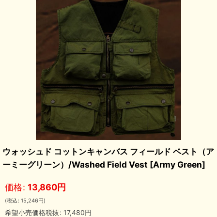
ウォッシュド コットンキャンバス フィールド ベスト（ア
ーミーグリーン）/Washed Field Vest
[
Army Green
]
価格
:
13,860
円
(
税込
:
15,246
円
)
希望小売価格税抜
:
17,480
円