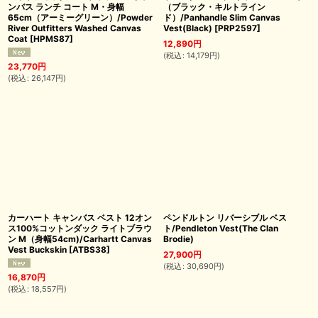
ンバス ランチ コート M・身幅
（ブラック・キルトライン
65cm（アーミーグリーン）/Powder
ド）/Panhandle Slim Canvas
River Outfitters Washed Canvas
Vest(Black)
[
PRP2597
]
Coat
[
HPMS87
]
12,890
円
(
税込
:
14,179
円
)
23,770
円
(
税込
:
26,147
円
)
カーハート キャンバス ベスト 12オン
ペンドルトン リバーシブル ベス
ス100%コットンダック ライトブラウ
ト/Pendleton Vest(The Clan
ン M（身幅54cm)/Carhartt Canvas
Brodie)
Vest Buckskin
[
ATBS38
]
27,900
円
(
税込
:
30,690
円
)
16,870
円
(
税込
:
18,557
円
)