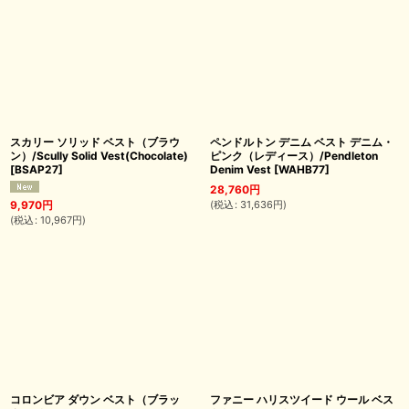
スカリー ソリッド ベスト（ブラウ
ペンドルトン デニム ベスト デニム・
ン）/Scully Solid Vest(Chocolate)
ピンク（レディース）/Pendleton
[
BSAP27
]
Denim Vest
[
WAHB77
]
28,760
円
(
税込
:
31,636
円
)
9,970
円
(
税込
:
10,967
円
)
コロンビア ダウン ベスト（ブラッ
ファニー ハリスツイード ウール ベス