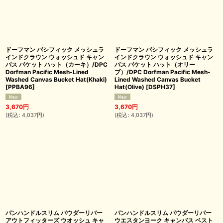
ドーフマン パシフィック メッシュラ
ドーフマン パシフィック メッシュラ
インドクラウン ウォッシュド キャン
インドクラウン ウォッシュド キャン
バス バケット ハット（カーキ）/DPC
バス バケット ハット（オリー
Dorfman Pacific Mesh-Lined
ブ）/DPC Dorfman Pacific Mesh-
Washed Canvas Bucket Hat(Khaki)
Lined Washed Canvas Bucket
[
PPBA96
]
Hat(Olive)
[
DSPH37
]
3,670
円
3,670
円
(
税込
:
4,037
円
)
(
税込
:
4,037
円
)
パンハンドルスリム パウダーリバー
パンハンドルスリム パウダーリバー
アウトフィッターズ ウオッシュ キャ
ウエスタンヨーク キャンバス ベスト