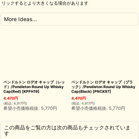
リックするとより大きくなる場合があります
More Ideas...
ペンドルトン ロデオ キャップ（レッ
ペンドルトン ロデオ キャップ（ブラ
ド）/Pendleton Round Up Whisky
ック）/Pendleton Round Up Whisky
Cap(Red)
[
KPFH19
]
Cap(Black)
[
PNCK97
]
4,470
円
4,470
円
(
税込
:
4,917
円
)
(
税込
:
4,917
円
)
希望小売価格税抜
:
5,770
円
希望小売価格税抜
:
5,770
円
この商品をご覧の方は次の商品もチェックされていま
す