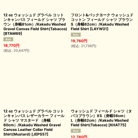
12 oz ウォッシュド グラベル コット
フロント&バックヨーク ウォッシュド
ンキャンバス フィールド シャツ ブラ
コットン フィールド シャツ ブラウン
ウン（身幅61cm）/Kakadu Washed
S（身幅62cm）/Kakadu Washed
Gravel Canvas Field Shirt(Tabacco)
Field Shirt
[
LAYW31
]
[
BTAM69
]
19,760
円
18,770
円
(
税込
:
21,736
円
)
(
税込
:
20,647
円
)
12 oz ウォッシュド グラベル コット
ウォッシュド フィールド シャツ（タ
ンキャンバス レザーカラー フィール
バコブラウン）XS（身幅56cm）
ド シャツ マスタード （身幅
L（身幅62cm）/Kakadu Washed
60cm）/Kakadu Washed Gravel
Field Shirt(Tobacco)
[
KHAT75
]
Canvas Leather Collar Field
Shirt(Mustard)
[
JEPS57
]
12,780
円