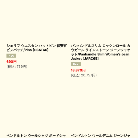
シェリフ ウエスタン ハットピン 保安官
パンハンドルスリム ロックンロール カ
ピンバッチ/Pins
[
PSAT66
]
ウガール ラインストーン ジーンジャケ
ット/Panhandle Slim Women's Jean
Jacket
[
JARC65
]
690
円
(
税込
:
759
円
)
18,870
円
(
税込
:
20,757
円
)
ペンドルトン ウールシャツ ボードシャ
ペンドルトン ウールデニム ジーンジャ