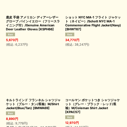
鹿皮 手袋 アメリカン ディアーレザー
ショット NYC MA-1 フライト ジャケッ
グローブ パインイエロー（フリースラ
ト（ネイビー）/Schott NYC MA-1
イニング付）/Genuine American
Commemorative Flight Jacket(Navy)
Deer Leather Gloves
[
KSPH66
]
[
BHWT67
]
5,670
円
34,770
円
(
税込
:
6,237
円
)
(
税込
:
38,247
円
)
キルトラインド フランネル シャツジャ
コールマン ポケットつき シャツジャケ
ケット（ブルー・タン/長袖）M/Shirt
ット（グレー・ブラック・レッド/長
Jacket(Blue/Tan)
[
BMWA69
]
袖）M/Coleman Shirt Jacket
[
KPAC57
]
8,890
円
12,970
円
(
税込
:
9,779
円
)