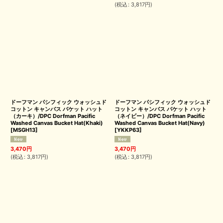
(
税込
:
3,817
円
)
ドーフマン パシフィック ウォッシュド
ドーフマン パシフィック ウォッシュド
コットン キャンバス バケット ハット
コットン キャンバス バケット ハット
（カーキ）/DPC Dorfman Pacific
（ネイビー）/DPC Dorfman Pacific
Washed Canvas Bucket Hat(Khaki)
Washed Canvas Bucket Hat(Navy)
[
MSGH13
]
[
YKKP63
]
3,470
円
3,470
円
(
税込
:
3,817
円
)
(
税込
:
3,817
円
)