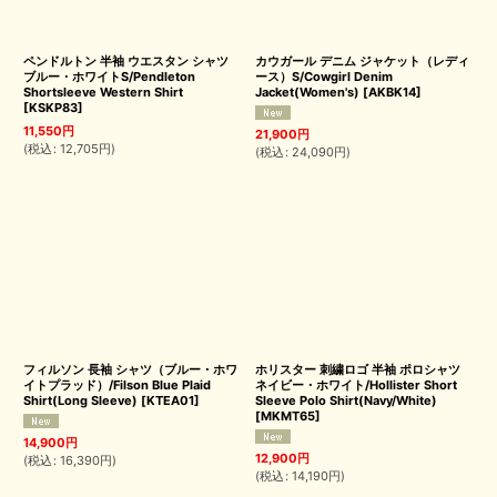
ペンドルトン 半袖 ウエスタン シャツ
カウガール デニム ジャケット（レディ
ブルー・ホワイトS/Pendleton
ース）S/Cowgirl Denim
Shortsleeve Western Shirt
Jacket(Women's)
[
AKBK14
]
[
KSKP83
]
11,550
円
21,900
円
(
税込
:
12,705
円
)
(
税込
:
24,090
円
)
フィルソン 長袖 シャツ（ブルー・ホワ
ホリスター 刺繍ロゴ 半袖 ポロシャツ
イトプラッド）/Filson Blue Plaid
ネイビー・ホワイト/Hollister Short
Shirt(Long Sleeve)
[
KTEA01
]
Sleeve Polo Shirt(Navy/White)
[
MKMT65
]
14,900
円
12,900
円
(
税込
:
16,390
円
)
(
税込
:
14,190
円
)