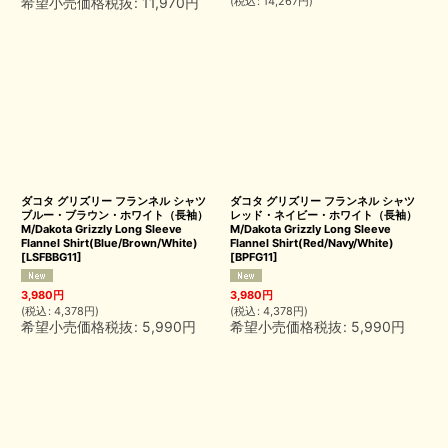
希望小売価格税抜
:
11,970
円
(
税込
:
14,267
円
)
ダコタ グリズリー フランネル シャツ
ダコタ グリズリー フランネル シャツ
ブルー・ブラウン・ホワイト（長袖）
レッド・ネイビー・ホワイト（長袖）
M/Dakota Grizzly Long Sleeve
M/Dakota Grizzly Long Sleeve
Flannel Shirt(Blue/Brown/White)
Flannel Shirt(Red/Navy/White)
[
LSFBBG11
]
[
BPFG11
]
3,980
円
3,980
円
(
税込
:
4,378
円
)
(
税込
:
4,378
円
)
希望小売価格税抜
:
5,990
円
希望小売価格税抜
:
5,990
円