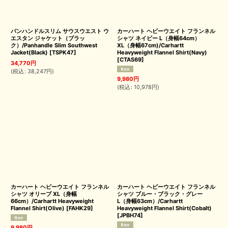
パンハンドルスリム サウスウエスト ウ
カーハート ヘビーウエイト フランネル
エスタン ジャケット（ブラッ
シャツ ネイビー L（身幅64cm）
ク）/Panhandle Slim Southwest
XL（身幅67cm)/Carhartt
Jacket(Black)
[
TSPK47
]
Heavyweight Flannel Shirt(Navy)
[
CTAS69
]
34,770
円
(
税込
:
38,247
円
)
9,980
円
(
税込
:
10,978
円
)
カーハート ヘビーウエイト フランネル
カーハート ヘビーウエイト フランネル
シャツ オリーブ XL（身幅
シャツ ブルー・ブラック・グレー
66cm）/Carhartt Heavyweight
L（身幅63cm）/Carhartt
Flannel Shirt(Olive)
[
FAHK29
]
Heavyweight Flannel Shirt(Cobalt)
[
JPBH74
]
9,980
円