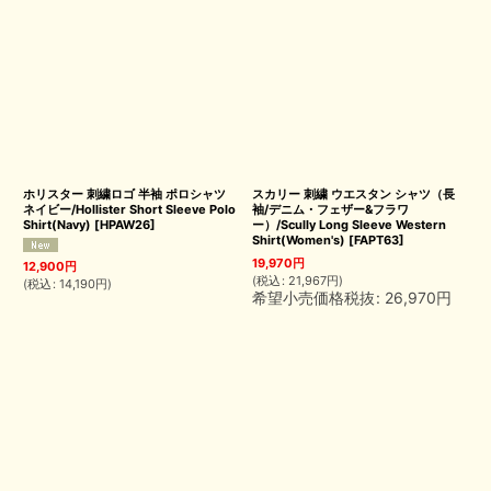
ホリスター 刺繍ロゴ 半袖 ポロシャツ
スカリー 刺繍 ウエスタン シャツ（長
ネイビー/Hollister Short Sleeve Polo
袖/デニム・フェザー&フラワ
Shirt(Navy)
[
HPAW26
]
ー）/Scully Long Sleeve Western
Shirt(Women's)
[
FAPT63
]
19,970
円
12,900
円
(
税込
:
21,967
円
)
(
税込
:
14,190
円
)
希望小売価格税抜
:
26,970
円