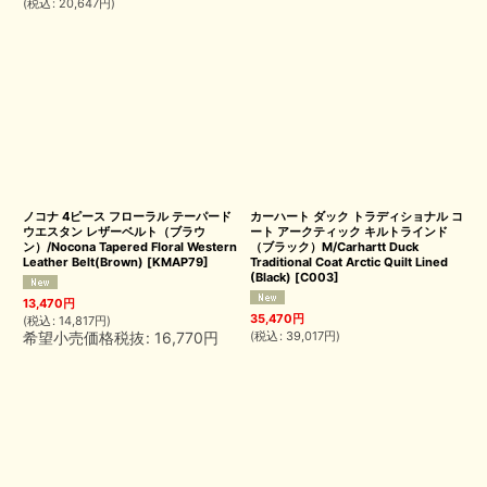
(
税込
:
20,647
円
)
ノコナ 4ピース フローラル テーパード
カーハート ダック トラディショナル コ
ウエスタン レザーベルト（ブラウ
ート アークティック キルトラインド
ン）/Nocona Tapered Floral Western
（ブラック）M/Carhartt Duck
Leather Belt(Brown)
[
KMAP79
]
Traditional Coat Arctic Quilt Lined
(Black)
[
C003
]
13,470
円
35,470
円
(
税込
:
14,817
円
)
希望小売価格税抜
:
16,770
円
(
税込
:
39,017
円
)