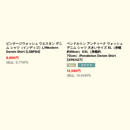
ビンテージウォッシュ ウエスタン デニ
ペンドルトン アンティーク ウォッシュ
ム シャツ（インディゴ）L/Western
デニム シャツ 大きいサイズ XL（身幅
Denim Shirt
[
LSBP84
]
約66cm）XXL（身幅約
70cm）/Pendleton Denim Shirt
8,890
円
[
XPKH27
]
(
税込
:
9,779
円
)
13,590
円
(
税込
:
14,949
円
)