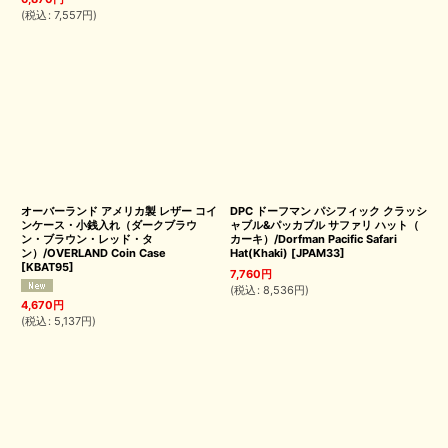
(
税込
:
7,557
円
)
オーバーランド アメリカ製 レザー コイ
DPC ドーフマン パシフィック クラッシ
ンケース・小銭入れ（ダークブラウ
ャブル&パッカブル サファリ ハット（
ン・ブラウン・レッド・タ
カーキ）/Dorfman Pacific Safari
ン）/OVERLAND Coin Case
Hat(Khaki)
[
JPAM33
]
[
KBAT95
]
7,760
円
(
税込
:
8,536
円
)
4,670
円
(
税込
:
5,137
円
)