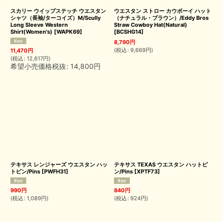
スカリー ウイップステッチ ウエスタン
ウエスタン ストロー カウボーイ ハット
シャツ（長袖/ターコイズ）M/Scully
（ナチュラル・ブラウン）/Eddy Bros
Long Sleeve Western
Straw Cowboy Hat(Natural)
Shirt(Women's)
[
WAPK69
]
[
BCSHG14
]
8,790
円
(
税込
:
9,669
円
)
11,470
円
(
税込
:
12,617
円
)
希望小売価格税抜
:
14,800
円
テキサス レンジャーズ ウエスタン ハッ
テキサス TEXAS ウエスタン ハットピ
トピン/Pins
[
PWFH31
]
ン/Pins
[
XPTF73
]
990
円
840
円
(
税込
:
1,089
円
)
(
税込
:
924
円
)