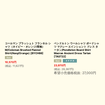
コールマン ブラッシュト フランネル シ
ペンドルトン ウールシャツ ボードシャ
ャツ（ネイビー・オレンジ/長袖）
ツ マクレー エインシェント ドレス タ
M/Coleman Brushed Flannel
ータン/Pendleton Board Shirt
Shirt(Navy/Orange)
[
BYCH66
]
Macrae Ancient Dress Tartan
[
TAST22
]
10,570
円
23,970
円
(
税込
:
11,627
円
)
(
税込
:
26,367
円
)
希望小売価格税抜
:
27,000
円