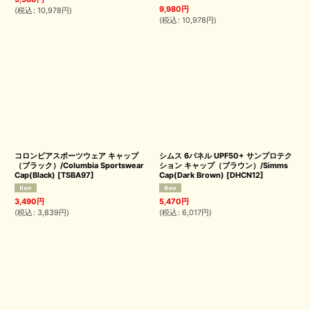
9,980
円
(
税込
:
10,978
円
)
(
税込
:
10,978
円
)
コロンビアスポーツウェア キャップ
シムス 6パネル UPF50+ サンプロテク
（ブラック）/Columbia Sportswear
ション キャップ（ブラウン）/Simms
Cap(Black)
[
TSBA97
]
Cap(Dark Brown)
[
DHCN12
]
3,490
円
5,470
円
(
税込
:
3,839
円
)
(
税込
:
6,017
円
)