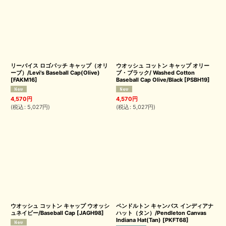
リーバイス ロゴパッチ キャップ（オリ
ウオッシュ コットン キャップ オリー
ーブ）/Levi's Baseball Cap(Olive)
ブ・ブラック/ Washed Cotton
[
FAKM16
]
Baseball Cap Olive/Black
[
PSBH19
]
4,570
円
4,570
円
(
税込
:
5,027
円
)
(
税込
:
5,027
円
)
ウオッシュ コットン キャップ ウオッシ
ペンドルトン キャンバス インディアナ
ュネイビー/Baseball Cap
[
JAGH98
]
ハット（タン）/Pendleton Canvas
Indiana Hat(Tan)
[
PKFT68
]