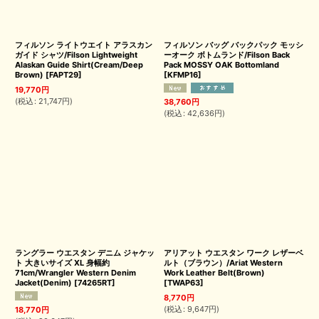
フィルソン ライトウエイト アラスカン
フィルソン バッグ バックパック モッシ
ガイド シャツ/Filson Lightweight
ーオーク ボトムランド/Filson Back
Alaskan Guide Shirt(Cream/Deep
Pack MOSSY OAK Bottomland
Brown)
[
FAPT29
]
[
KFMP16
]
19,770
円
(
税込
:
21,747
円
)
38,760
円
(
税込
:
42,636
円
)
ラングラー ウエスタン デニム ジャケッ
アリアット ウエスタン ワーク レザーベ
ト 大きいサイズ XL 身幅約
ルト（ブラウン）/Ariat Western
71cm/Wrangler Western Denim
Work Leather Belt(Brown)
Jacket(Denim)
[
74265RT
]
[
TWAP63
]
8,770
円
(
税込
:
9,647
円
)
18,770
円