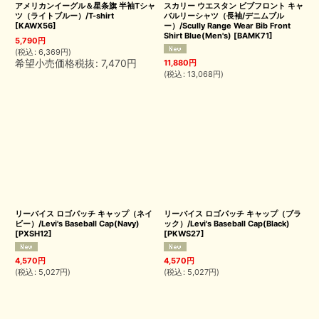
アメリカンイーグル＆星条旗 半袖Tシャ
スカリー ウエスタン ビブフロント キャ
ツ（ライトブルー）/T-shirt
バルリーシャツ（長袖/デニムブル
[
KAWX56
]
ー）/Scully Range Wear Bib Front
Shirt Blue(Men's)
[
BAMK71
]
5,790
円
(
税込
:
6,369
円
)
希望小売価格税抜
:
7,470
円
11,880
円
(
税込
:
13,068
円
)
リーバイス ロゴパッチ キャップ（ネイ
リーバイス ロゴパッチ キャップ（ブラ
ビー）/Levi's Baseball Cap(Navy)
ック）/Levi's Baseball Cap(Black)
[
PXSH12
]
[
PKWS27
]
4,570
円
4,570
円
(
税込
:
5,027
円
)
(
税込
:
5,027
円
)