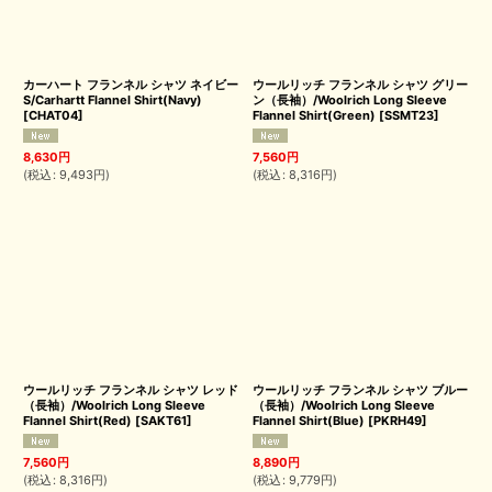
カーハート フランネル シャツ ネイビー
ウールリッチ フランネル シャツ グリー
S/Carhartt Flannel Shirt(Navy)
ン（長袖）/Woolrich Long Sleeve
[
CHAT04
]
Flannel Shirt(Green)
[
SSMT23
]
8,630
円
7,560
円
(
税込
:
9,493
円
)
(
税込
:
8,316
円
)
ウールリッチ フランネル シャツ レッド
ウールリッチ フランネル シャツ ブルー
（長袖）/Woolrich Long Sleeve
（長袖）/Woolrich Long Sleeve
Flannel Shirt(Red)
[
SAKT61
]
Flannel Shirt(Blue)
[
PKRH49
]
7,560
円
8,890
円
(
税込
:
8,316
円
)
(
税込
:
9,779
円
)