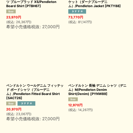
ツ ブループラッド XS/Pendleton
ケット（ダークブルーデニ
Board Shirt
[
PTBH67
]
ム）/Pendleton Jacket
[
PKTY88
]
23,970
円
73,770
円
(
税込
:
26,367
円
)
(
税込
:
81,147
円
)
希望小売価格税抜
:
27,000
円
ペンドルトン ウールデニム フィッテッ
ペンドルトン 長袖 デニム シャツ（デニ
ド ボードシャツ（ブルーデニ
ム）M/Pendleton Denim
ム）/Pendleton Fitted Board Shirt
Shirt(Denim)
[
PYNW89
]
[
SACT26
]
12,970
円
20,970
円
(
税込
:
14,267
円
)
(
税込
:
23,067
円
)
希望小売価格税抜
:
27,000
円