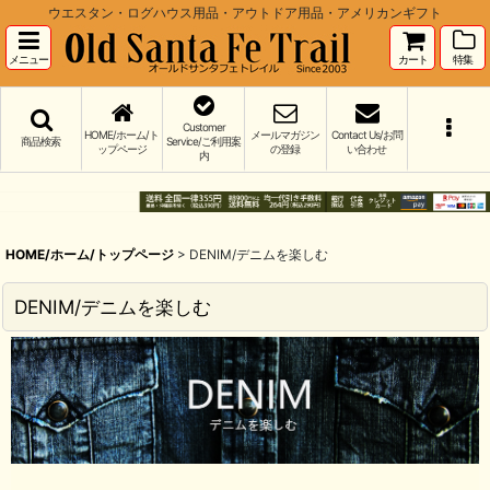
ウエスタン・ログハウス用品・アウトドア用品・アメリカンギフト
メニュー
カート
特集
Customer
HOME/ホーム/ト
メールマガジン
Contact Us/お問
商品検索
Service/ご利用案
ップページ
の登録
い合わせ
内
HOME/ホーム/トップページ
>
DENIM/デニムを楽しむ
DENIM/デニムを楽しむ