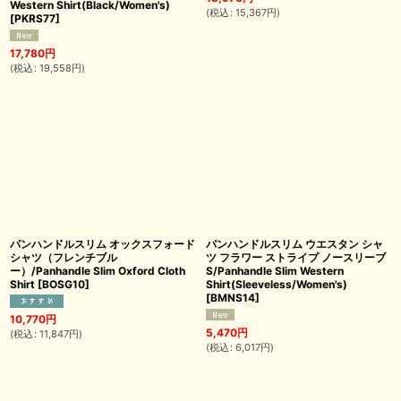
Western Shirt(Black/Women's)
(
税込
:
15,367
円
)
[
PKRS77
]
17,780
円
(
税込
:
19,558
円
)
パンハンドルスリム オックスフォード
パンハンドルスリム ウエスタン シャ
シャツ（フレンチブル
ツ フラワー ストライプ ノースリーブ
ー）/Panhandle Slim Oxford Cloth
S/Panhandle Slim Western
Shirt
[
BOSG10
]
Shirt(Sleeveless/Women's)
[
BMNS14
]
10,770
円
5,470
円
(
税込
:
11,847
円
)
(
税込
:
6,017
円
)