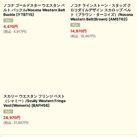
ノコナ ゴールドスター ウエスタン ベ
ノコナ ラインストーン・スタッズ ク
ルト バックル/Nocona Western Belt
ロコダイルデザイン スカロップ ベル
Buckle
[
YTBT15
]
ト（ブラウン・ターコイズ）/Nocona
Western Belt(Brown)
[
AMST62
]
4,470
円
14,970
円
(
税込
:
4,917
円
)
(
税込
:
16,467
円
)
スカリー ウエスタン フリンジ ベスト
（シャミー）/Scully Western Fringe
Vest(Women's)
[
BAFH56
]
28,970
円
(
税込
:
31,867
円
)