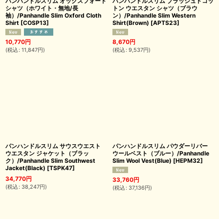
パンハンドルスリム オックスフォード
パンハンドルスリム ブラッシュドコッ
シャツ（ホワイト・無地/長
トン ウエスタン シャツ（ブラウ
袖）/Panhandle Slim Oxford Cloth
ン）/Panhandle Slim Western
Shirt
[
COSP13
]
Shirt(Brown)
[
APTS23
]
10,770
円
8,670
円
(
税込
:
11,847
円
)
(
税込
:
9,537
円
)
パンハンドルスリム サウスウエスト
パンハンドルスリム パウダーリバー
ウエスタン ジャケット（ブラッ
ウールベスト（ブルー）/Panhandle
ク）/Panhandle Slim Southwest
Slim Wool Vest(Blue)
[
HEPM32
]
Jacket(Black)
[
TSPK47
]
34,770
円
33,760
円
(
税込
:
38,247
円
)
(
税込
:
37,136
円
)