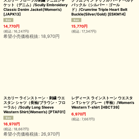
スカリー フローラル刺繍 デニムジャ
クラムライン トリプル ハート ベルト
ケット（デニム）/Scully Embroidery
バックル（シルバー・ゴール
Classic Denim Jacket(Women's)
ド）/Crumrine Triple Heart Belt
[
JAPK13
]
Buckle(Silver/Gold)
[
ESKM14
]
14,770
円
15,770
円
(
税込
:
16,247
円
)
(
税込
:
17,347
円
)
希望小売価格税抜
:
18,970
円
スカリー ラインストーン・刺繍 ウエ
レディース ラインストーン ウエスタ
スタン シャツ（長袖/ブラウン・フロ
ン Tシャツ グレー（半袖）/Women's
ーラル）/Scully Long Sleeve
Western T-shirt
[
HBCT39
]
Western Shirt(Women's)
[
PTAF01
]
6,970
円
(
税込
:
7,667
円
)
16,970
円
(
税込
:
18,667
円
)
希望小売価格税抜
:
26,970
円