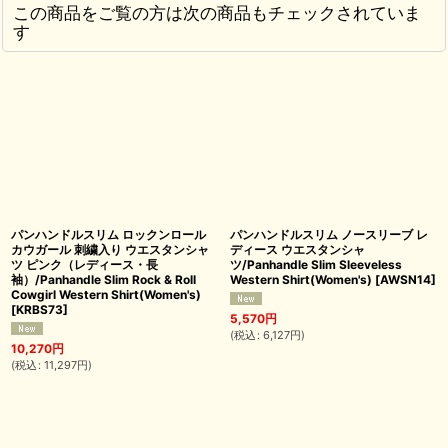
この商品をご覧の方は次の商品もチェックされていま
す
パンハンドルスリム ロックンロール
パンハンドルスリム ノースリーブ レ
カウガール 刺繍入り ウエスタンシャ
ディース ウエスタンシャ
ツ ピンク（レディース・長
ツ/Panhandle Slim Sleeveless
袖）/Panhandle Slim Rock & Roll
Western Shirt(Women's)
[
AWSN14
]
Cowgirl Western Shirt(Women's)
[
KRBS73
]
5,570
円
(
税込
:
6,127
円
)
10,270
円
(
税込
:
11,297
円
)