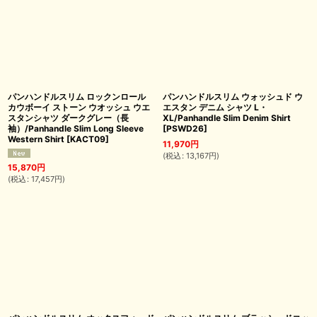
パンハンドルスリム ロックンロール
パンハンドルスリム ウォッシュド ウ
カウボーイ ストーン ウオッシュ ウエ
エスタン デニム シャツ L・
スタンシャツ ダークグレー（長
XL/Panhandle Slim Denim Shirt
袖）/Panhandle Slim Long Sleeve
[
PSWD26
]
Western Shirt
[
KACT09
]
11,970
円
(
税込
:
13,167
円
)
15,870
円
(
税込
:
17,457
円
)