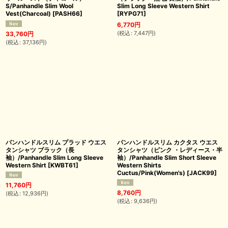
S/Panhandle Slim Wool
Slim Long Sleeve Western Shirt
Vest(Charcoal)
[
PASH66
]
[
RYPG71
]
6,770
円
(
税込
:
7,447
円
)
33,760
円
(
税込
:
37,136
円
)
パンハンドルスリム プラッド ウエス
パンハンドルスリム カクタス ウエス
タンシャツ ブラック（長
タンシャツ（ピンク ・レディース・半
袖）/Panhandle Slim Long Sleeve
袖）/Panhandle Slim Short Sleeve
Western Shirt
[
KWBT61
]
Western Shirts
Cuctus/Pink(Women's)
[
JACK99
]
11,760
円
8,760
円
(
税込
:
12,936
円
)
(
税込
:
9,636
円
)