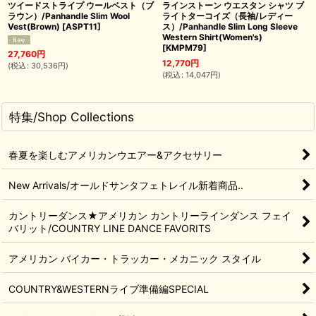
ツイードストライプ ウールベスト（ブ
ラインストーン ウエスタン シャツ ブ
ラウン）/Panhandle Slim Wool
ライトターコイズ（長袖/レディー
Vest(Brown)
[
ASPT11
]
ス）/Panhandle Slim Long Sleeve
Western Shirt(Women's)
[
KMPM79
]
27,760
円
12,770
円
(
税込
:
30,536
円
)
(
税込
:
14,047
円
)
特集/Shop Collections
春夏を楽しむアメリカンウエアー&アクセサリー
New Arrivals/オールドサンタフェトレイル新着商品..
カントリーダンス★アメリカン カントリーラインダンス フェイ
バリット/COUNTRY LINE DANCE FAVORITS
アメリカン バイカー・トラッカー・メカニック スタイル
COUNTRY&WESTERNライブ準備編SPECIAL