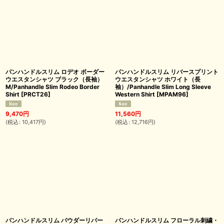
パンハンドルスリム ロデオ ボーダー
パンハンドルスリム リバースプリント
ウエスタンシャツ ブラック（長袖）
ウエスタンシャツ ホワイト（長
M/Panhandle Slim Rodeo Border
袖）/Panhandle Slim Long Sleeve
Shirt
[
PRCT26
]
Western Shirt
[
MPAM96
]
9,470
円
11,560
円
(
税込
:
10,417
円
)
(
税込
:
12,716
円
)
パンハンドルスリム パウダーリバー
パンハンドルスリム フローラル刺繍・