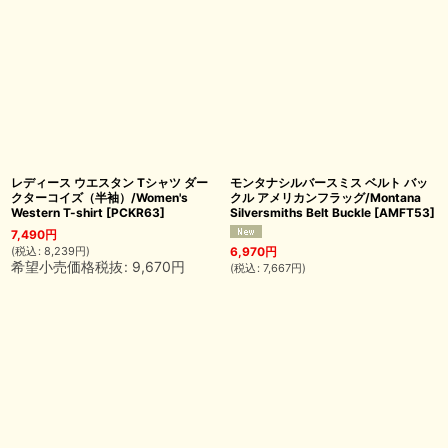
レディース ウエスタン Tシャツ ダー
モンタナシルバースミス ベルト バッ
クターコイズ（半袖）/Women's
クル アメリカンフラッグ/Montana
Western T-shirt
[
PCKR63
]
Silversmiths Belt Buckle
[
AMFT53
]
7,490
円
(
税込
:
8,239
円
)
6,970
円
希望小売価格税抜
:
9,670
円
(
税込
:
7,667
円
)