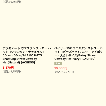
(
税込
:
9,757
円
)
アラモ ハット ウエスタン ストロー ハ
ベイリー 15X ウエスタン ストロー ハ
ット（シャンタン・ナチュラル）
ット（ビーズハットバンド・アイボリ
55cm・56cm/ALAMO HATS
ー）大きいサイズ/Bailey Straw
Shantung Straw Cowboy
Cowboy Hat(Ivory)
[
LACH69
]
Hat(Natural)
[
ACBK55
]
8,870
円
13,890
円
(
税込
:
9,757
円
)
(
税込
:
15,279
円
)