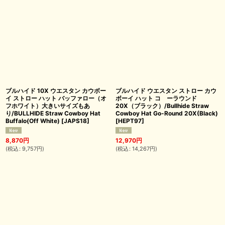
ブルハイド 10X ウエスタン カウボー
ブルハイド ウエスタン ストロー カウ
イ ストロー ハット バッファロー（オ
ボーイ ハット コ゚ーラウンド
フホワイト）大きいサイズもあ
20X（ブラック）/Bullhide Straw
り/BULLHIDE Straw Cowboy Hat
Cowboy Hat Go-Round 20X(Black)
Buffalo(Off White)
[
JAPS18
]
[
HEPT97
]
8,870
円
12,970
円
(
税込
:
9,757
円
)
(
税込
:
14,267
円
)