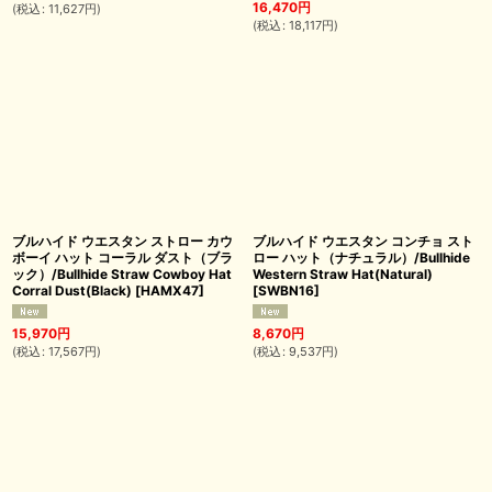
16,470
円
(
税込
:
11,627
円
)
(
税込
:
18,117
円
)
ブルハイド ウエスタン ストロー カウ
ブルハイド ウエスタン コンチョ スト
ボーイ ハット コーラル ダスト（ブラ
ロー ハット（ナチュラル）/Bullhide
ック）/Bullhide Straw Cowboy Hat
Western Straw Hat(Natural)
Corral Dust(Black)
[
HAMX47
]
[
SWBN16
]
15,970
円
8,670
円
(
税込
:
17,567
円
)
(
税込
:
9,537
円
)