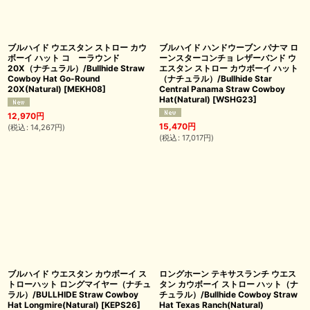
ブルハイド ウエスタン ストロー カウ
ブルハイド ハンドウーブン パナマ ロ
ボーイ ハット コ゚ーラウンド
ーンスターコンチョ レザーバンド ウ
20X（ナチュラル）/Bullhide Straw
エスタン ストロー カウボーイ ハット
Cowboy Hat Go-Round
（ナチュラル）/Bullhide Star
20X(Natural)
[
MEKH08
]
Central Panama Straw Cowboy
Hat(Natural)
[
WSHG23
]
12,970
円
15,470
円
(
税込
:
14,267
円
)
(
税込
:
17,017
円
)
ブルハイド ウエスタン カウボーイ ス
ロングホーン テキサスランチ ウエス
トローハット ロングマイヤー（ナチュ
タン カウボーイ ストロー ハット（ナ
ラル）/BULLHIDE Straw Cowboy
チュラル）/Bullhide Cowboy Straw
Hat Longmire(Natural)
[
KEPS26
]
Hat Texas Ranch(Natural)