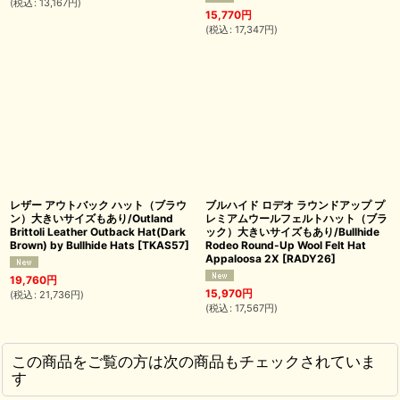
(
税込
:
13,167
円
)
15,770
円
(
税込
:
17,347
円
)
レザー アウトバック ハット（ブラウ
ブルハイド ロデオ ラウンドアップ プ
ン）大きいサイズもあり/Outland
レミアムウールフェルトハット（ブラ
Brittoli Leather Outback Hat(Dark
ック）大きいサイズもあり/Bullhide
Brown) by Bullhide Hats
[
TKAS57
]
Rodeo Round-Up Wool Felt Hat
Appaloosa 2X
[
RADY26
]
19,760
円
15,970
円
(
税込
:
21,736
円
)
(
税込
:
17,567
円
)
この商品をご覧の方は次の商品もチェックされていま
す