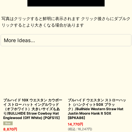
写真はクリックすると鮮明に表示されます クリック後さらにダブルク
リックするとより大きくなる場合があります
More Ideas...
ブルハイド 10X ウエスタン カウボー
ブルハイド ウエスタン ストローハッ
イ ストロー ハット イングルウッド
ト（ハンクイット50X ブラッ
（オフホワイト）大きいサイズもあ
ク）/Bullhide Western Straw Hat
り/BULLHIDE Straw Cowboy Hat
Justin Moore Hank It 50X
Englewood (Off White)
[
PQFS15
]
[
BPKA86
]
14,770
円
(
税込
:
16,247
円
)
8,870
円