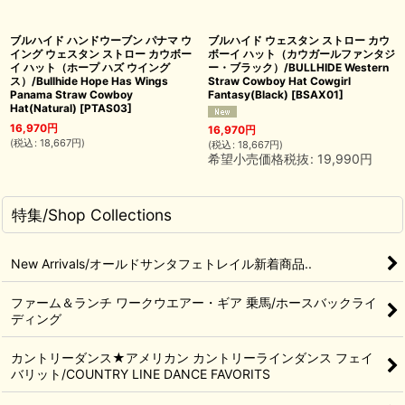
ブルハイド ハンドウーブン パナマ ウ
ブルハイド ウェスタン ストロー カウ
イング ウェスタン ストロー カウボー
ボーイ ハット（カウガールファンタジ
イ ハット（ホープ ハズ ウイング
ー・ブラック）/BULLHIDE Western
ス）/Bullhide Hope Has Wings
Straw Cowboy Hat Cowgirl
Panama Straw Cowboy
Fantasy(Black)
[
BSAX01
]
Hat(Natural)
[
PTAS03
]
16,970
円
16,970
円
(
税込
:
18,667
円
)
(
税込
:
18,667
円
)
希望小売価格税抜
:
19,990
円
特集/Shop Collections
New Arrivals/オールドサンタフェトレイル新着商品..
ファーム＆ランチ ワークウエアー・ギア 乗馬/ホースバックライ
ディング
カントリーダンス★アメリカン カントリーラインダンス フェイ
バリット/COUNTRY LINE DANCE FAVORITS