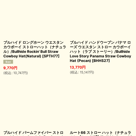
ブルハイド ロングホーン ウエスタン
ブルハイド ハンドウーブン パナマ ロ
カウボーイ ストローハット（ナチュラ
ーズ ウエスタン ストロー カウボーイ
ル）/Bullhide Rockin' Bull Straw
ハット（ラブ ストーリー）/Bullhide
Cowboy Hat(Natural)
[
SPTH77
]
Love Story Panama Straw Cowboy
Hat (Pecan)
[
BHHS27
]
13,770
円
9,770
円
(
税込
:
15,147
円
)
(
税込
:
10,747
円
)
ブルハイド パームファイバー ストロ
ルート66 ストロー ハット（ナチュラ