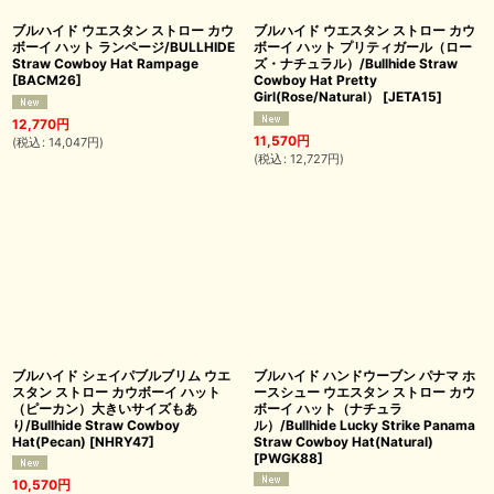
ブルハイド ウエスタン ストロー カウ
ブルハイド ウエスタン ストロー カウ
ボーイ ハット ランページ/BULLHIDE
ボーイ ハット プリティガール（ロー
Straw Cowboy Hat Rampage
ズ・ナチュラル）/Bullhide Straw
[
BACM26
]
Cowboy Hat Pretty
Girl(Rose/Natural）
[
JETA15
]
12,770
円
11,570
円
(
税込
:
14,047
円
)
(
税込
:
12,727
円
)
ブルハイド シェイパブルブリム ウエ
ブルハイド ハンドウーブン パナマ ホ
スタン ストロー カウボーイ ハット
ースシュー ウエスタン ストロー カウ
（ピーカン）大きいサイズもあ
ボーイ ハット（ナチュラ
り/Bullhide Straw Cowboy
ル）/Bullhide Lucky Strike Panama
Hat(Pecan)
[
NHRY47
]
Straw Cowboy Hat(Natural)
[
PWGK88
]
10,570
円