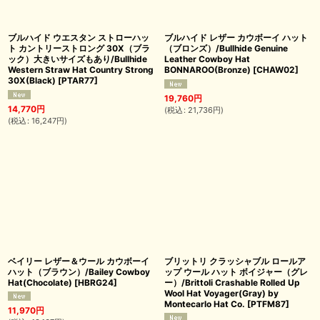
ブルハイド ウエスタン ストローハッ
ブルハイド レザー カウボーイ ハット
ト カントリーストロング 30X（ブラ
（ブロンズ）/Bullhide Genuine
ック）大きいサイズもあり/Bullhide
Leather Cowboy Hat
Western Straw Hat Country Strong
BONNAROO(Bronze)
[
CHAW02
]
30X(Black)
[
PTAR77
]
19,760
円
14,770
円
(
税込
:
21,736
円
)
(
税込
:
16,247
円
)
ベイリー レザー＆ウール カウボーイ
ブリットリ クラッシャブル ロールア
ハット（ブラウン）/Bailey Cowboy
ップ ウール ハット ボイジャー（グレ
Hat(Chocolate)
[
HBRG24
]
ー）/Brittoli Crashable Rolled Up
Wool Hat Voyager(Gray) by
Montecarlo Hat Co.
[
PTFM87
]
11,970
円