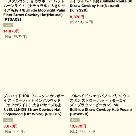
ー メタルコンチョ カウボーイ ハット
ル）ブルハイド製 /Bullhide Route 66
ムーンライト（ナチュラル）大きいサ
Straw Cowboy Hat(Natural)
イズもあり/Bullhide Moonlight Palm
[
KTYS29
]
Fiber Straw Cowboy Hat(Natural)
8,870
円
[
PTSA02
]
(
税込
:
9,757
円
)
14,870
円
(
税込
:
16,357
円
)
ブルハイド 10X ウエスタン カウボー
ブルハイド シェイパブルブリム ウエ
イ ストロー ハット イングルウッド
スタン ストロー ハット（ターコイ
（オフホワイト）大きいサイズもあ
ズ・ブラウン・ピーカン）M/
り/BULLHIDE Straw Cowboy Hat
Bullhide Straw Cowboy Hat(Pecan)
Englewood (Off White)
[
PQFS15
]
[
SPWP28
]
8,870
円
10,970
円
(
税込
:
9,757
円
)
(
税込
:
12,067
円
)