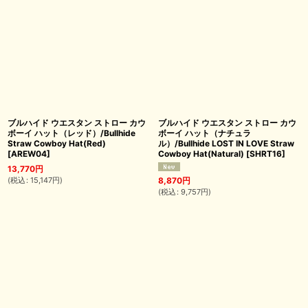
ブルハイド ウエスタン ストロー カウ
ブルハイド ウエスタン ストロー カウ
ボーイ ハット（レッド）/Bullhide
ボーイ ハット（ナチュラ
Straw Cowboy Hat(Red)
ル）/Bullhide LOST IN LOVE Straw
[
AREW04
]
Cowboy Hat(Natural)
[
SHRT16
]
13,770
円
(
税込
:
15,147
円
)
8,870
円
(
税込
:
9,757
円
)