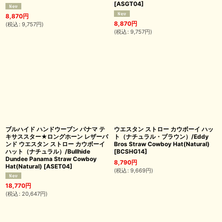
[
ASGT04
]
8,870
円
8,870
円
(
税込
:
9,757
円
)
(
税込
:
9,757
円
)
ブルハイド ハンドウーブン パナマ テ
ウエスタン ストロー カウボーイ ハッ
キサススター★ロングホーン レザーバ
ト（ナチュラル・ブラウン）/Eddy
ンド ウエスタン ストロー カウボーイ
Bros Straw Cowboy Hat(Natural)
ハット（ナチュラル）/Bullhide
[
BCSHG14
]
Dundee Panama Straw Cowboy
8,790
円
Hat(Natural)
[
ASET04
]
(
税込
:
9,669
円
)
18,770
円
(
税込
:
20,647
円
)