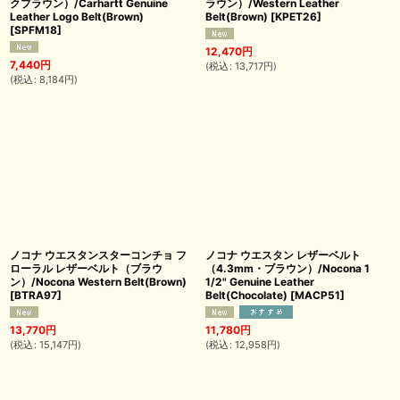
クブラウン）/Carhartt Genuine
ラウン）/Western Leather
Leather Logo Belt(Brown)
Belt(Brown)
[
KPET26
]
[
SPFM18
]
12,470
円
7,440
円
(
税込
:
13,717
円
)
(
税込
:
8,184
円
)
ノコナ ウエスタンスターコンチョ フ
ノコナ ウエスタン レザーベルト
ローラル レザーベルト（ブラウ
（4.3mm・ブラウン）/Nocona 1
ン）/Nocona Western Belt(Brown)
1/2" Genuine Leather
[
BTRA97
]
Belt(Chocolate)
[
MACP51
]
13,770
円
11,780
円
(
税込
:
15,147
円
)
(
税込
:
12,958
円
)