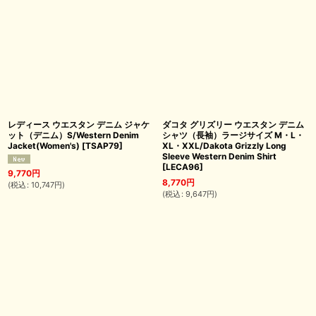
レディース ウエスタン デニム ジャケ
ダコタ グリズリー ウエスタン デニム
ット（デニム）S/Western Denim
シャツ（長袖）ラージサイズ M・L・
Jacket(Women's)
[
TSAP79
]
XL・XXL/Dakota Grizzly Long
Sleeve Western Denim Shirt
[
LECA96
]
9,770
円
8,770
円
(
税込
:
10,747
円
)
(
税込
:
9,647
円
)