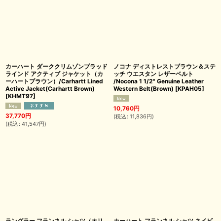
カーハート ダーククリムゾンプラッド
ノコナ ディストレストブラウン＆ステ
ラインド アクティブ ジャケット（カ
ッチ ウエスタン レザーベルト
ーハートブラウン）/Carhartt Lined
/Nocona 1 1/2" Genuine Leather
Active Jacket(Carhartt Brown)
Western Belt(Brown)
[
KPAH05
]
[
KHMT97
]
10,760
円
37,770
円
(
税込
:
11,836
円
)
(
税込
:
41,547
円
)
ラングラー フランネル シャツ（オリ
カーハート フランネル シャツ ネイビ