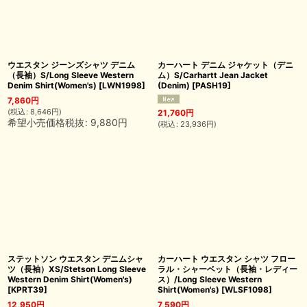
ウエスタン ジーンズシャツ デニム
カーハート デニム ジャケット（デニ
（長袖）S/Long Sleeve Western
ム）S/Carhartt Jean Jacket
Denim Shirt(Women's)
[
LWN1998
]
(Denim)
[
PASH19
]
7,860
円
(
税込
:
8,646
円
)
21,760
円
希望小売価格税抜
:
9,880
円
(
税込
:
23,936
円
)
ステットソン ウエスタン デニムシャ
カーハート ウエスタン シャツ フロー
ツ（長袖）XS/Stetson Long Sleeve
ラル・シャーベット（長袖・レディー
Western Denim Shirt(Women's)
ス）/Long Sleeve Western
[
KPRT39
]
Shirt(Women's)
[
WLSF1098
]
12,950
円
7,590
円