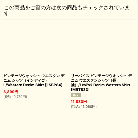
この商品をご覧の方は次の商品もチェックされていま
す
ビンテージウォッシュ ウエスタン デ
リーバイス ビンテージウオッシュ デ
ニム シャツ（インディゴ）
ニム ウエスタンシャツ（長
L/Western Denim Shirt
[
LSBP84
]
袖）/Levi's® Denim Western Shirt
[
MRTB83
]
8,890
円
(
税込
:
9,779
円
)
11,880
円
(
税込
:
13,068
円
)