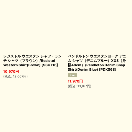
レジストル ウエスタン シャツ・ラン
ペンドルトン ウエスタンヨーク デニ
チ シャツ（ブラウン）/Resistol
ム シャツ（デニムブルー）XXS（身
Western Shirt(Brown)
[
SSKT16
]
幅48cm）/Pendleton Denim Snap
Shirt(Denim Blue)
[
PDKS68
]
10,970
円
(
税込
:
12,067
円
)
11,970
円
(
税込
:
13,167
円
)