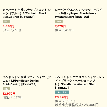
カーハート 半袖 スナップフロント シ
ローパー ウエスタン シャツ（ホワイ
ャツ（ブルー）S/Carhartt Short
ト・半袖）/Roper Shortsleeve
Sleeve Shirt
[
CTWA51
]
Western Shirt
[
BACT23
]
8,890
円
7,670
円
(
税込
:
9,779
円
)
(
税込
:
8,437
円
)
ペンドルトン 長袖 デニム シャツ（デ
ペンドルトン ウエスタンシャツ（レッ
ニム）M/Pendleton Denim
ド・ブラック・ベージュオンブ
Shirt(Denim)
[
PYNW89
]
レ）/Pendleton Western Shirt
[
THBS57
]
12,970
円
23,970
円
(
税込
:
14,267
円
)
(
税込
:
26,367
円
)
希望小売価格税抜
:
28,000
円