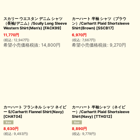
スカリー ウエスタン デニム シャツ
カーハート 半袖 シャツ（ブラウ
（長袖/デニム）/Scully Long Sleeve
ン）/Carhartt Plaid Shortsleeve
Western Shirt(Men's)
[
FACK99
]
Shirt(Brown)
[
SSCB17
]
11,770
円
6,970
円
(
税込
:
12,947
円
)
(
税込
:
7,667
円
)
希望小売価格税抜
:
14,800
円
希望小売価格税抜
:
9,270
円
カーハート フランネル シャツ ネイビ
カーハート 半袖シャツ（ネイビ
ー S/Carhartt Flannel Shirt(Navy)
ー）/Carhartt Plaid Shortsleeve
[
CHAT04
]
Shirt(Navy)
[
TTHG12
]
8,630
円
8,890
円
(
税込
:
9,493
円
)
(
税込
:
9,779
円
)