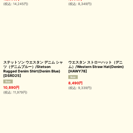
(
税込
:
14,245
円
)
(
税込
:
8,349
円
)
ステットソン ウエスタン デニム シャ
ウエスタン ストローハット（デニ
ツ（デニムブルー）/Stetson
ム）/Western Straw Hat(Denim)
Rugged Denim Shirt(Denim Blue)
[
HAWY78
]
[
DSRD25
]
8,490
円
10,890
円
(
税込
:
9,339
円
)
(
税込
:
11,979
円
)