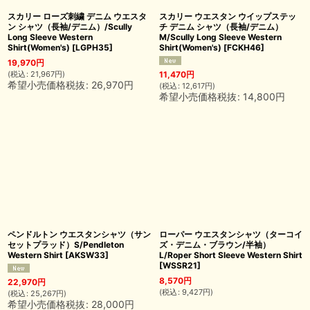
スカリー ローズ刺繍 デニム ウエスタ
スカリー ウエスタン ウイップステッ
ン シャツ（長袖/デニム）/Scully
チ デニム シャツ（長袖/デニム）
Long Sleeve Western
M/Scully Long Sleeve Western
Shirt(Women's)
[
LGPH35
]
Shirt(Women's)
[
FCKH46
]
19,970
円
(
税込
:
21,967
円
)
11,470
円
希望小売価格税抜
:
26,970
円
(
税込
:
12,617
円
)
希望小売価格税抜
:
14,800
円
ペンドルトン ウエスタンシャツ（サン
ローパー ウエスタンシャツ（ターコイ
セットプラッド）S/Pendleton
ズ・デニム・ブラウン/半袖）
Western Shirt
[
AKSW33
]
L/Roper Short Sleeve Western Shirt
[
WSSR21
]
8,570
円
22,970
円
(
税込
:
9,427
円
)
(
税込
:
25,267
円
)
希望小売価格税抜
:
28,000
円