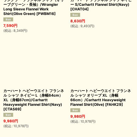
ーブグリーン・長袖）/Wrangler
ー S/Carhartt Flannel Shirt(Navy)
Long Sleeve Flannel Work
[
CHAT04
]
Shirt(Olive Green)
[
PWBM16
]
8,630
円
7,590
円
(
税込
:
9,493
円
)
(
税込
:
8,349
円
)
カーハート ヘビーウエイト フランネ
カーハート ヘビーウエイト フランネ
ル シャツ ネイビー L（身幅64cm）
ル シャツ オリーブ XL（身幅
XL（身幅67cm)/Carhartt
66cm）/Carhartt Heavyweight
Heavyweight Flannel Shirt(Navy)
Flannel Shirt(Olive)
[
FAHK29
]
[
CTAS69
]
9,980
円
9,980
円
(
税込
:
10,978
円
)
(
税込
:
10,978
円
)