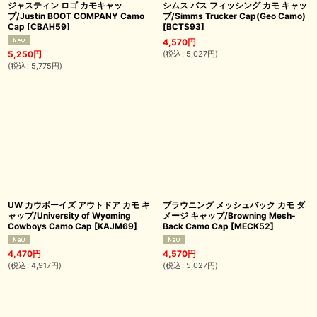
ジャスティン ロゴ カモキャッ
シムス バス フィッシング カモ キャッ
プ/Justin BOOT COMPANY Camo
プ/Simms Trucker Cap(Geo Camo)
Cap
[
CBAH59
]
[
BCTS93
]
4,570
円
(
税込
:
5,027
円
)
5,250
円
(
税込
:
5,775
円
)
UW カウボーイズ アウトドア カモ キ
ブラウニング メッシュバック カモ ダ
ャップ/University of Wyoming
メージ キャップ/Browning Mesh-
Cowboys Camo Cap
[
KAJM69
]
Back Camo Cap
[
MECK52
]
4,470
円
4,570
円
(
税込
:
4,917
円
)
(
税込
:
5,027
円
)