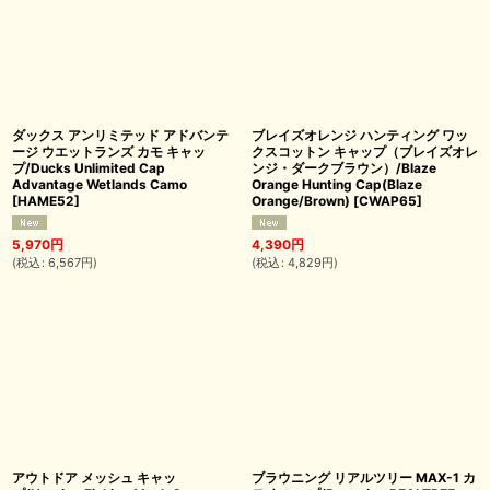
ダックス アンリミテッド アドバンテ
ブレイズオレンジ ハンティング ワッ
ージ ウエットランズ カモ キャッ
クスコットン キャップ（ブレイズオレ
プ/Ducks Unlimited Cap
ンジ・ダークブラウン）/Blaze
Advantage Wetlands Camo
Orange Hunting Cap(Blaze
[
HAME52
]
Orange/Brown)
[
CWAP65
]
5,970
円
4,390
円
(
税込
:
6,567
円
)
(
税込
:
4,829
円
)
アウトドア メッシュ キャッ
ブラウニング リアルツリー MAX-1 カ