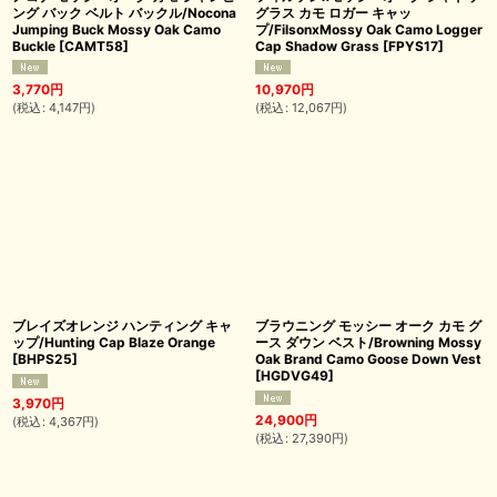
ング バック ベルト バックル/Nocona
グラス カモ ロガー キャッ
Jumping Buck Mossy Oak Camo
プ/FilsonxMossy Oak Camo Logger
Buckle
[
CAMT58
]
Cap Shadow Grass
[
FPYS17
]
3,770
円
10,970
円
(
税込
:
4,147
円
)
(
税込
:
12,067
円
)
ブレイズオレンジ ハンティング キャ
ブラウニング モッシー オーク カモ グ
ップ/Hunting Cap Blaze Orange
ース ダウン ベスト/Browning Mossy
[
BHPS25
]
Oak Brand Camo Goose Down Vest
[
HGDVG49
]
3,970
円
24,900
円
(
税込
:
4,367
円
)
(
税込
:
27,390
円
)