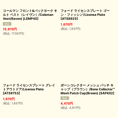
コールマン フロント&バックヨーク キ
フォード ライセンスプレート ゴー
ルト ベスト（レイヴン）/Coleman
ン・フィッシン'/License Plate
Vest(Raven)
[
LEMP45
]
[
ATS8925
]
1,670
円
(
税込
:
1,837
円
)
15,970
円
(
税込
:
17,567
円
)
フォード ライセンスプレート グレイ
ボーンコレクター メッシュ パッチ キ
トアウトドア/License Plate
ャップ（ブラウン）/Bone Collector™
[
ATS9753
]
Mesh Patch Cap(Brown)
[
SAFK02
]
1,670
円
(
税込
:
1,837
円
)
4,470
円
(
税込
:
4,917
円
)