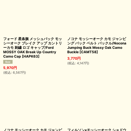
フォード 星条旗 メッシュバック モッ
ノコナ モッシーオーク カモ ジャンピ
シーオーク ブレイク アップ カントリ
ング バック ベルト バックル/Nocona
ーカモ 刺繍 ロゴ キャップ/Ford
Jumping Buck Mossy Oak Camo
MOSSY OAK Break Up Country
Buckle
[
CAMT58
]
Camo Cap
[
HAPK63
]
3,770
円
(
税込
:
4,147
円
)
5,970
円
(
税込
:
6,567
円
)
ノコナ モッシーオーク カモ ジャンピ
フィルソンxモッシーオーク シャドウ