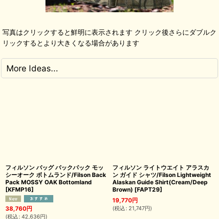
写真はクリックすると鮮明に表示されます クリック後さらにダブルク
リックするとより大きくなる場合があります
More Ideas...
フィルソン バッグ バックパック モッ
フィルソン ライトウエイト アラスカ
シーオーク ボトムランド/Filson Back
ン ガイド シャツ/Filson Lightweight
Pack MOSSY OAK Bottomland
Alaskan Guide Shirt(Cream/Deep
[
KFMP16
]
Brown)
[
FAPT29
]
19,770
円
(
税込
:
21,747
円
)
38,760
円
(
税込
:
42,636
円
)