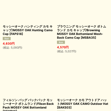
モッシーオーク ハンティング カモ キ
ブラウニング モッシーオーク ボトム
ャップ/MOSSY OAK Hunting Camo
ランド カモ キャップ/Browning
Cap
[
FAPS18
]
MOSSY OAK Bottomland Mesh-
Back Camo Cap
[
MSBA35
]
4,630
円
4,570
円
(
税込
:
5,093
円
)
(
税込
:
5,027
円
)
フィルソン バッグ バックパック モッ
モッシーオーク カモ アウトドア ハッ
シーオーク ボトムランド/Filson Back
ト/MOSSY OAK CAMO Outdoor Hat
Pack MOSSY OAK Bottomland
[
BAKS03
]