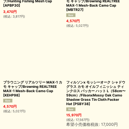
プ/Hunting Fishing Mesh Cap
モ キャップ/Browning REALTREE
[
APBP30
]
MAX-1 Mesh-Back Camo Cap
[
MBTR27
]
3,470
円
(
税込
:
3,817
円
)
4,570
円
(
税込
:
5,027
円
)
ブラウニング リアルツリー MAX-1 カ
フィルソンx モッシーオーク シャドウ
モ キャップ/Browning REALTREE
グラス カモ オイルフィニッシュ ティ
MAX-1 Mesh-Back Camo Cap
ンクロス パッカー ハット L（58cm〜
[
KEHP98
]
59cm）/FilsonxMossy Oak Camo
Shadow Grass Tin Cloth Packer
Hat
[
PSBY38
]
4,570
円
(
税込
:
5,027
円
)
15,970
円
(
税込
:
17,567
円
)
希望小売価格税抜
:
17,000
円