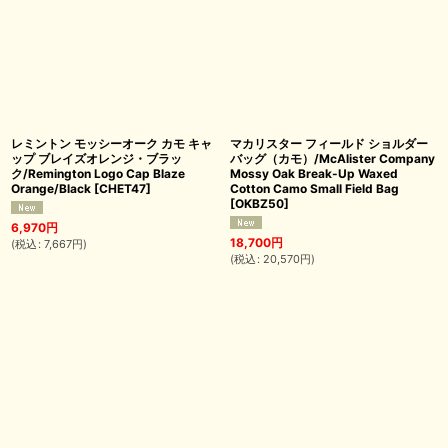
レミントン モッシーオーク カモ キャ
マカリスター フィールド ショルダー
ップ ブレイズオレンジ・ブラッ
バッグ（カモ）/McAlister Company
ク/Remington Logo Cap Blaze
Mossy Oak Break-Up Waxed
Orange/Black
[
CHET47
]
Cotton Camo Small Field Bag
[
OKBZ50
]
6,970
円
18,700
円
(
税込
:
7,667
円
)
(
税込
:
20,570
円
)