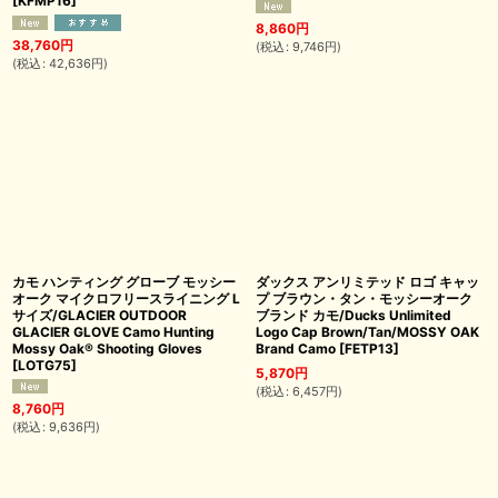
[
KFMP16
]
8,860
円
38,760
円
(
税込
:
9,746
円
)
(
税込
:
42,636
円
)
カモ ハンティング グローブ モッシー
ダックス アンリミテッド ロゴ キャッ
オーク マイクロフリースライニング L
プ ブラウン・タン・モッシーオーク
サイズ/GLACIER OUTDOOR
ブランド カモ/Ducks Unlimited
GLACIER GLOVE Camo Hunting
Logo Cap Brown/Tan/MOSSY OAK
Mossy Oak® Shooting Gloves
Brand Camo
[
FETP13
]
[
LOTG75
]
5,870
円
(
税込
:
6,457
円
)
8,760
円
(
税込
:
9,636
円
)