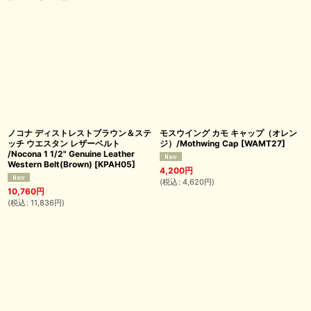
ノコナ ディストレストブラウン＆ステ
モスウイング カモ キャップ（オレン
ッチ ウエスタン レザーベルト
ジ）/Mothwing Cap
[
WAMT27
]
/Nocona 1 1/2" Genuine Leather
Western Belt(Brown)
[
KPAH05
]
4,200
円
(
税込
:
4,620
円
)
10,760
円
(
税込
:
11,836
円
)