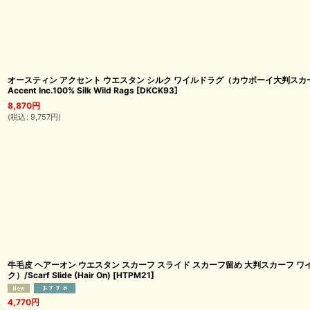
オースティン アクセント ウエスタン シルク ワイルドラグ（カウボーイ大判スカー
Accent Inc.100% Silk Wild Rags
[
DKCK93
]
8,870
円
(
税込
:
9,757
円
)
牛毛皮 ヘアーオン ウエスタン スカーフ スライド スカーフ留め 大判スカーフ 
ク）/Scarf Slide (Hair On)
[
HTPM21
]
4,770
円