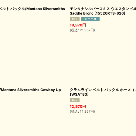
クル/Montana Silversmiths
モンタナシルバースミス ウエスタン ベルト バックル
Saddle Bronc
[
15520RTS-626
]
19,970
円
(
税込
:
21,967
円
)
 Silversmiths Cowboy Up
クラムライン ベルト バックル ホース（ゴールド・シ
[
WSAT83
]
12,970
円
(
税込
:
14,267
円
)