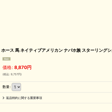
ホース 馬 ネイティブアメリカン ナバホ族 スターリングシルバー ペンダント
価格
:
8,870
円
(
税込
:
9,757
円
)
数量
:
返品特約に関する重要事項