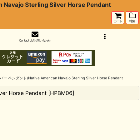
terling Silver Horse Pendant
カート
特集
Contact Us/お問い合わせ
tive American Navajo Sterling Silver Horse Pendant
 Horse Pendant
[
HPBM06
]