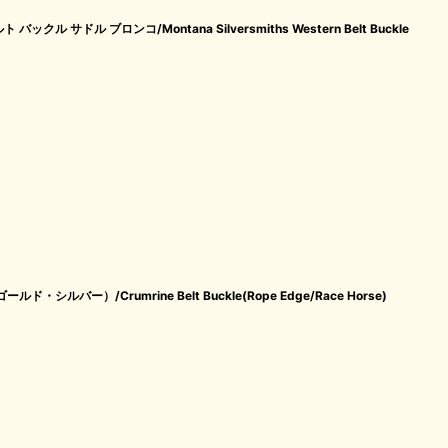
 サドル ブロンコ/Montana Silversmiths Western Belt Buckle
ルバー）/Crumrine Belt Buckle(Rope Edge/Race Horse)