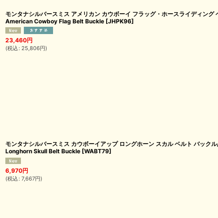
モンタナシルバースミス アメリカン カウボーイ フラッグ・ホースライディング ベルト バッ
American Cowboy Flag Belt Buckle
[
JHPK96
]
23,460
円
(
税込
:
25,806
円
)
モンタナシルバースミス カウボーイアップ ロングホーン スカル ベルト バックル/Montana
Longhorn Skull Belt Buckle
[
WABT79
]
6,970
円
(
税込
:
7,667
円
)