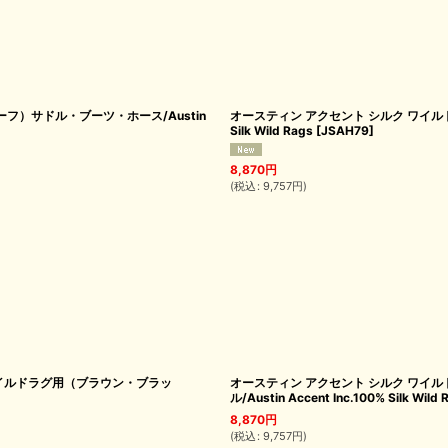
フ）サドル・ブーツ・ホース/Austin
オースティン アクセント シルク ワイルドラ
Silk Wild Rags
[
JSAH79
]
8,870
円
(
税込
:
9,757
円
)
ワイルドラグ用（ブラウン・ブラッ
オースティン アクセント シルク ワ
ル/Austin Accent Inc.100% Silk Wild 
8,870
円
(
税込
:
9,757
円
)