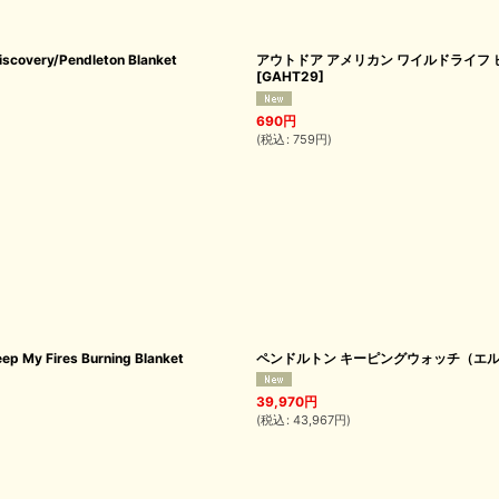
ry/Pendleton Blanket
アウトドア アメリカン ワイルドライフ ピンバ
[
GAHT29
]
690
円
(
税込
:
759
円
)
ires Burning Blanket
ペンドルトン キーピングウォッチ（エルク）ブランケ
39,970
円
(
税込
:
43,967
円
)