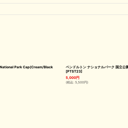
l Park Cap(Cream/Black
ペンドルトン ナショナルパーク 国立公園 キャップ（
[
PTST23
]
5,000
円
(
税込
:
5,500
円
)