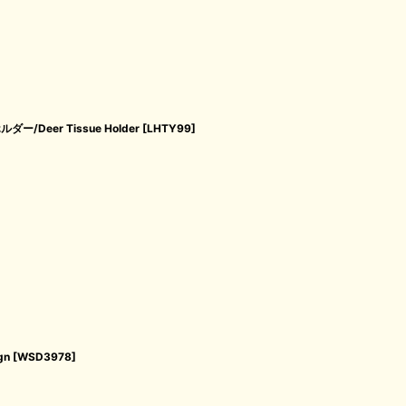
eer Tissue Holder
[
LHTY99
]
gn
[
WSD3978
]