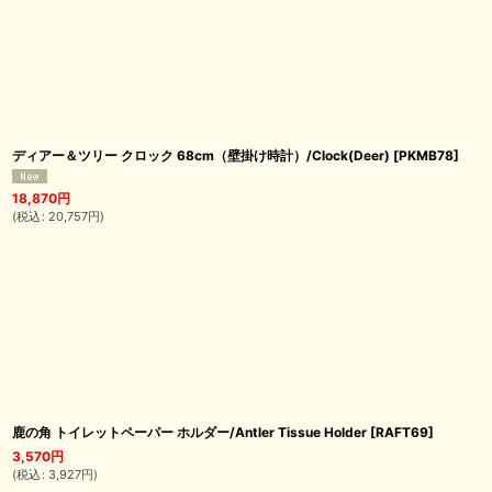
ディアー＆ツリー クロック 68cm（壁掛け時計）/Clock(Deer)
[
PKMB78
]
18,870
円
(
税込
:
20,757
円
)
鹿の角 トイレットペーパー ホルダー/Antler Tissue Holder
[
RAFT69
]
3,570
円
(
税込
:
3,927
円
)