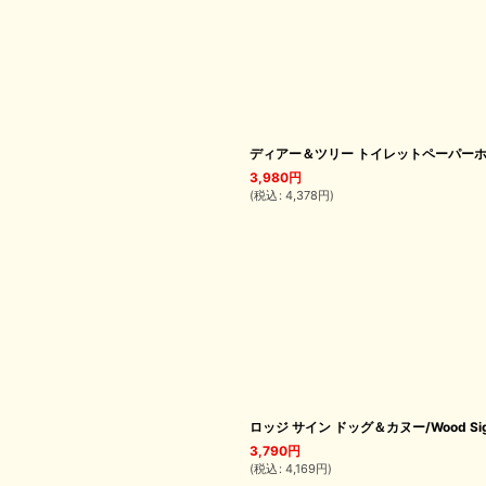
ディアー＆ツリー トイレットペーパーホルダー/D
3,980
円
(
税込
:
4,378
円
)
ロッジ サイン ドッグ＆カヌー/Wood Si
3,790
円
(
税込
:
4,169
円
)