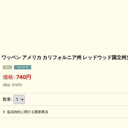
ワッペン アメリカ カリフォルニア州 レッドウッド国立州立公
価格
:
740
円
(
税込
:
814
円
)
数量
:
返品特約に関する重要事項