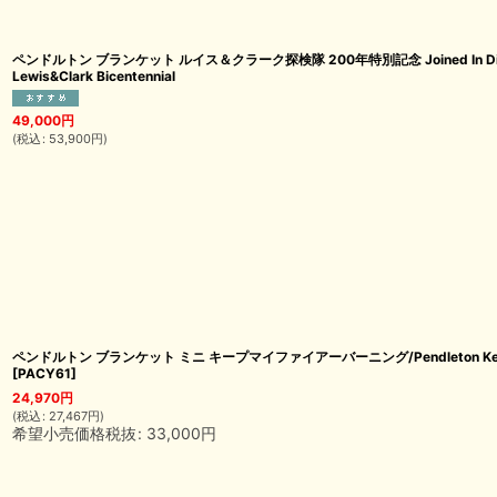
ペンドルトン ブランケット ルイス＆クラーク探検隊 200年特別記念 Joined In Discove
Lewis&Clark Bicentennial
49,000
円
(
税込
:
53,900
円
)
ペンドルトン ブランケット ミニ キープマイファイアーバーニング/Pendleton Keep My F
[
PACY61
]
24,970
円
(
税込
:
27,467
円
)
希望小売価格税抜
:
33,000
円