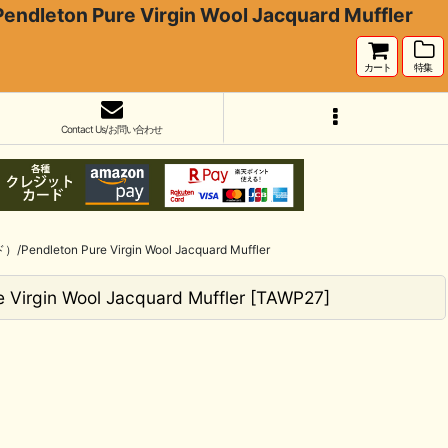
e Virgin Wool Jacquard Muffler
カート
特集
Contact Us/お問い合わせ
re Virgin Wool Jacquard Muffler
ool Jacquard Muffler
[
TAWP27
]