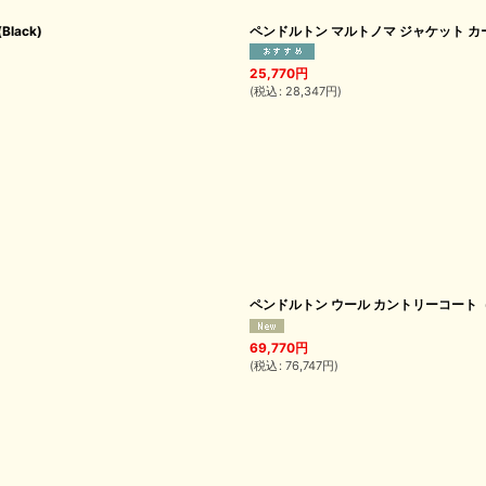
lack)
ペンドルトン マルトノマ ジャケット カーキ L/Pe
25,770
円
(
税込
:
28,347
円
)
ペンドルトン ウール カントリーコート（グリーンx
69,770
円
(
税込
:
76,747
円
)