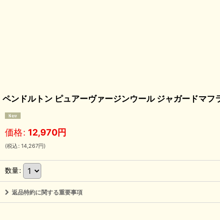
ペンドルトン ピュアーヴァージンウール ジャガードマフラー（ターコイ
価格
:
12,970
円
(
税込
:
14,267
円
)
数量
:
返品特約に関する重要事項