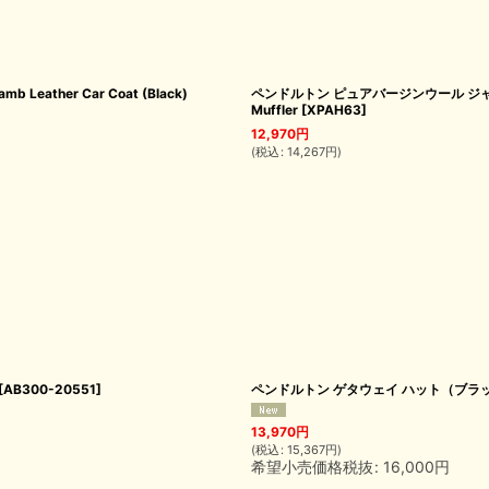
ather Car Coat (Black)
ペンドルトン ピュアバージンウール ジャガー
Muffler
[
XPAH63
]
12,970
円
(
税込
:
14,267
円
)
[
AB300-20551
]
ペンドルトン ゲタウェイ ハット（ブラック）大き
13,970
円
(
税込
:
15,367
円
)
希望小売価格税抜
:
16,000
円