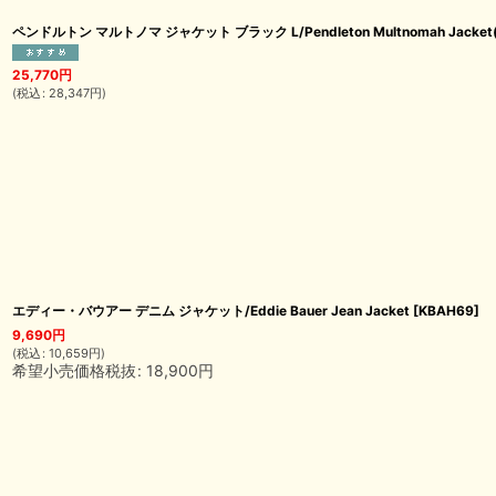
ペンドルトン マルトノマ ジャケット ブラック L/Pendleton Multnomah Jacket(B
25,770
円
(
税込
:
28,347
円
)
エディー・バウアー デニム ジャケット/Eddie Bauer Jean Jacket
[
KBAH69
]
9,690
円
(
税込
:
10,659
円
)
希望小売価格税抜
:
18,900
円