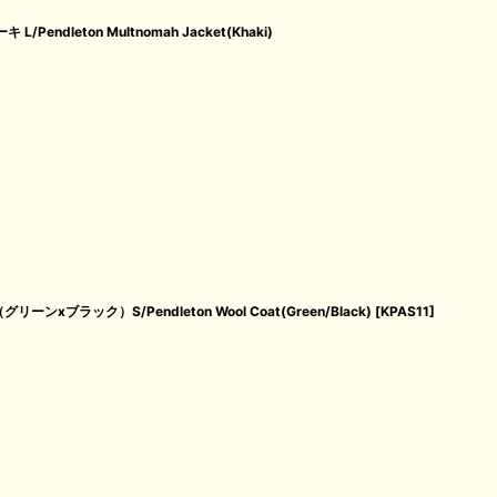
ndleton Multnomah Jacket(Khaki)
ブラック）S/Pendleton Wool Coat(Green/Black)
[
KPAS11
]