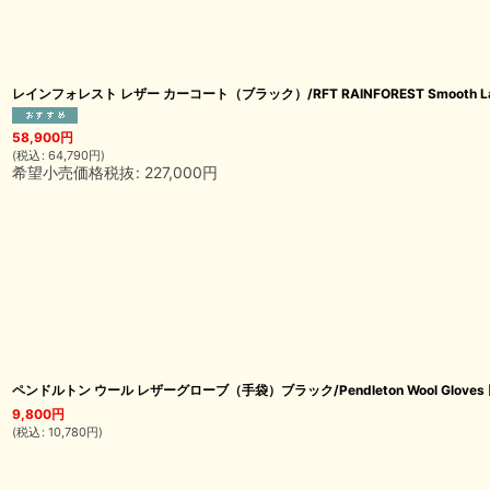
レインフォレスト レザー カーコート（ブラック）/RFT RAINFOREST Smooth Lamb Le
58,900
円
(
税込
:
64,790
円
)
希望小売価格税抜
:
227,000
円
ペンドルトン ウール レザーグローブ（手袋）ブラック/Pendleton Wool Gloves
9,800
円
(
税込
:
10,780
円
)