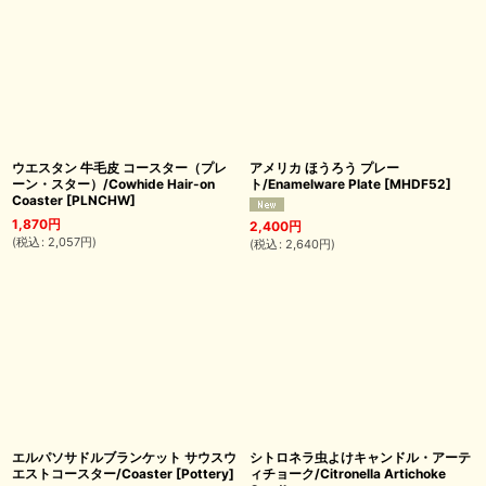
ウエスタン 牛毛皮 コースター（プレ
アメリカ ほうろう プレー
ーン・スター）/Cowhide Hair-on
ト/Enamelware Plate
[
MHDF52
]
Coaster
[
PLNCHW
]
1,870
円
2,400
円
(
税込
:
2,057
円
)
(
税込
:
2,640
円
)
エルパソサドルブランケット サウスウ
シトロネラ虫よけキャンドル・アーテ
エストコースター/Coaster
[
Pottery
]
ィチョーク/Citronella Artichoke