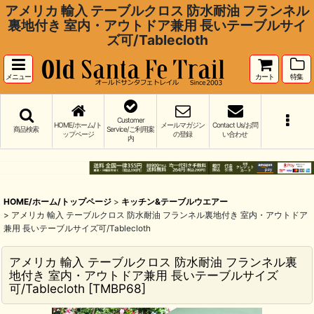
アメリカ 輸入 テーブルクロス 防水耐油 フランネル
裏地付き 室内・アウトドア兼用 長いテーブルサイ
ズ可/Tablecloth
メニュー
カート
特集
Customer
HOME/ホーム/ト
メールマガジン
Contact Us/お問
商品検索
Service/ご利用案
ップページ
の登録
い合わせ
内
HOME/ホーム/トップページ
>
キッチン&テーブルウエアー
>
アメリカ 輸入 テーブルクロス 防水耐油 フランネル裏地付き 室内・アウトドア
兼用 長いテーブルサイズ可/Tablecloth
アメリカ 輸入 テーブルクロス 防水耐油 フランネル裏
地付き 室内・アウトドア兼用 長いテーブルサイズ
可/Tablecloth
[
TMBP68
]