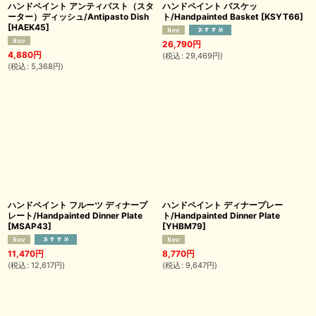
ハンドペイント アンティパスト（スタ
ハンドペイント バスケッ
ーター）ディッシュ/Antipasto Dish
ト/Handpainted Basket
[
KSYT66
]
[
HAEK45
]
26,790
円
4,880
円
(
税込
:
29,469
円
)
(
税込
:
5,368
円
)
ハンドペイント フルーツ ディナープ
ハンドペイント ディナープレー
レート/Handpainted Dinner Plate
ト/Handpainted Dinner Plate
[
MSAP43
]
[
YHBM79
]
11,470
円
8,770
円
(
税込
:
12,617
円
)
(
税込
:
9,647
円
)