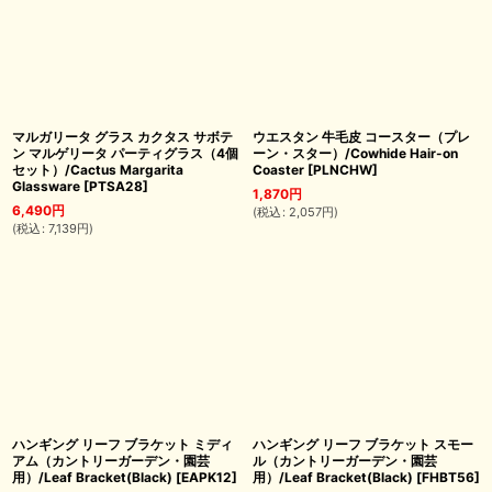
マルガリータ グラス カクタス サボテ
ウエスタン 牛毛皮 コースター（プレ
ン マルゲリータ パーティグラス（4個
ーン・スター）/Cowhide Hair-on
セット）/Cactus Margarita
Coaster
[
PLNCHW
]
Glassware
[
PTSA28
]
1,870
円
6,490
円
(
税込
:
2,057
円
)
(
税込
:
7,139
円
)
ハンギング リーフ ブラケット ミディ
ハンギング リーフ ブラケット スモー
アム（カントリーガーデン・園芸
ル（カントリーガーデン・園芸
用）/Leaf Bracket(Black)
[
EAPK12
]
用）/Leaf Bracket(Black)
[
FHBT56
]