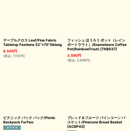
テーブルクロス Leaf/Fine Fabric
フィッシュ ほうろう ポット（レイン
Tabletop Fashions 52”×70”Oblong
ボートラウト）/Enamelware Coffee
Pot(RainbowTrout)
[
TKBS37
]
6,500
円
3,590
円
(
税込
:
7,150
円
)
(
税込
:
3,949
円
)
ピクニック バック パック/Picnic
ブレッド＆フルーツ パインコーン バ
Backpack ForTwo
スケット/Pinecone Bread Basket
[
ACBP43
]