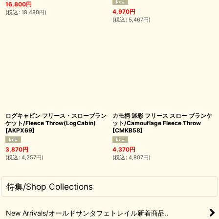
16,800
円
4,970
円
(
税込
:
18,480
円
)
(
税込
:
5,467
円
)
ログキャビン フリース・スローブラン
カモ柄 迷彩 フリース スロー ブランケ
ケット/Fleece Throw(LogCabin)
ット/Camouflage Fleece Throw
[
AKPX69
]
[
CMKB58
]
3,870
円
4,370
円
(
税込
:
4,257
円
)
(
税込
:
4,807
円
)
特集/Shop Collections
New Arrivals/オールドサンタフェトレイル新着商品..