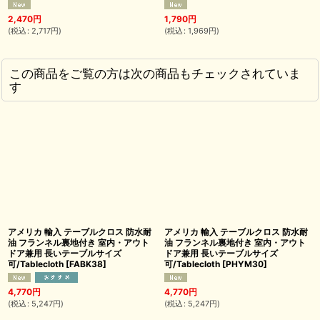
2,470
円
1,790
円
(
税込
:
2,717
円
)
(
税込
:
1,969
円
)
この商品をご覧の方は次の商品もチェックされていま
す
アメリカ 輸入 テーブルクロス 防水耐
アメリカ 輸入 テーブルクロス 防水耐
油 フランネル裏地付き 室内・アウト
油 フランネル裏地付き 室内・アウト
ドア兼用 長いテーブルサイズ
ドア兼用 長いテーブルサイズ
可/Tablecloth
[
FABK38
]
可/Tablecloth
[
PHYM30
]
4,770
円
4,770
円
(
税込
:
5,247
円
)
(
税込
:
5,247
円
)