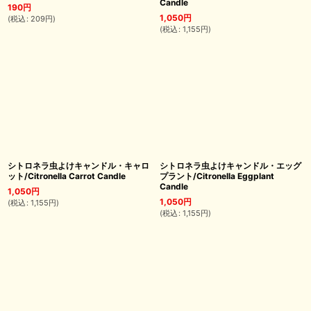
Candle
190
円
1,050
円
(
税込
:
209
円
)
(
税込
:
1,155
円
)
シトロネラ虫よけキャンドル・キャロ
シトロネラ虫よけキャンドル・エッグ
ット/Citronella Carrot Candle
プラント/Citronella Eggplant
Candle
1,050
円
1,050
円
(
税込
:
1,155
円
)
(
税込
:
1,155
円
)