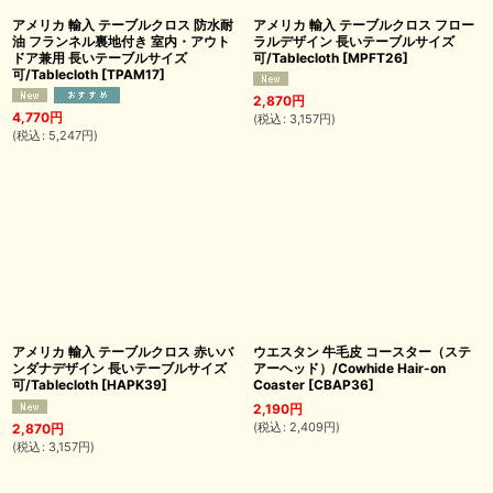
アメリカ 輸入 テーブルクロス 防水耐
アメリカ 輸入 テーブルクロス フロー
油 フランネル裏地付き 室内・アウト
ラルデザイン 長いテーブルサイズ
ドア兼用 長いテーブルサイズ
可/Tablecloth
[
MPFT26
]
可/Tablecloth
[
TPAM17
]
2,870
円
4,770
円
(
税込
:
3,157
円
)
(
税込
:
5,247
円
)
アメリカ 輸入 テーブルクロス 赤いバ
ウエスタン 牛毛皮 コースター（ステ
ンダナデザイン 長いテーブルサイズ
アーヘッド）/Cowhide Hair-on
可/Tablecloth
[
HAPK39
]
Coaster
[
CBAP36
]
2,190
円
(
税込
:
2,409
円
)
2,870
円
(
税込
:
3,157
円
)