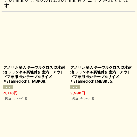
す
アメリカ 輸入 テーブルクロス 防水耐
アメリカ 輸入 テーブルクロス 防水耐
油 フランネル裏地付き 室内・アウト
油 フランネル裏地付き 室内・アウト
ドア兼用 長いテーブルサイズ
ドア兼用 長いテーブルサイズ
可/Tablecloth
[
TMBP68
]
可/Tablecloth
[
MBSK55
]
4,770
円
3,980
円
(
税込
:
5,247
円
)
(
税込
:
4,378
円
)