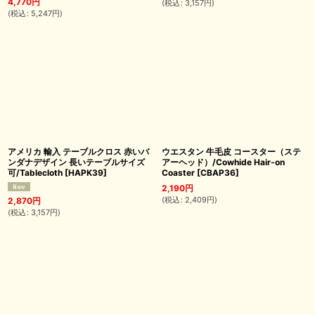
4,770
円
(
税込
:
3,157
円
)
(
税込
:
5,247
円
)
アメリカ 輸入 テーブルクロス 赤いバ
ウエスタン 牛毛皮 コースター（ステ
ンダナデザイン 長いテーブルサイズ
アーヘッド）/Cowhide Hair-on
可/Tablecloth
[
HAPK39
]
Coaster
[
CBAP36
]
2,190
円
(
税込
:
2,409
円
)
2,870
円
(
税込
:
3,157
円
)