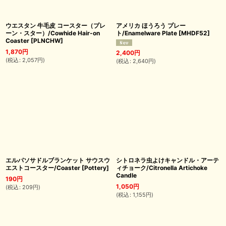
ウエスタン 牛毛皮 コースター（プレ
アメリカ ほうろう プレー
ーン・スター）/Cowhide Hair-on
ト/Enamelware Plate
[
MHDF52
]
Coaster
[
PLNCHW
]
1,870
円
2,400
円
(
税込
:
2,057
円
)
(
税込
:
2,640
円
)
エルパソサドルブランケット サウスウ
シトロネラ虫よけキャンドル・アーテ
エストコースター/Coaster
[
Pottery
]
ィチョーク/Citronella Artichoke
Candle
190
円
1,050
円
(
税込
:
209
円
)
(
税込
:
1,155
円
)