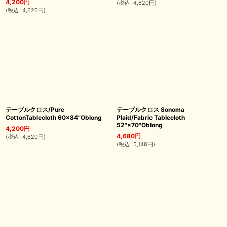
4,200
円
(
税込
:
4,620
円
)
(
税込
:
4,620
円
)
テーブルクロス/Pure
テーブルクロス Sonoma
CottonTablecloth 60×84”Oblong
Plaid/Fabric Tablecloth
52"×70"Oblong
4,200
円
4,680
円
(
税込
:
4,620
円
)
(
税込
:
5,148
円
)