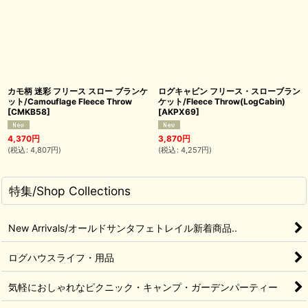
カモ柄 迷彩 フリース スロー ブランケ
ログキャビン フリース・スローブラン
ット/Camouflage Fleece Throw
ケット/Fleece Throw(LogCabin)
[
CMKB58
]
[
AKPX69
]
4,370
円
3,870
円
(
税込
:
4,807
円
)
(
税込
:
4,257
円
)
特集/Shop Collections
New Arrivals/オールドサンタフェトレイル新着商品..
ログハウスライフ・用品
気軽におしゃれなピクニック・キャンプ・ガーデンパーティー