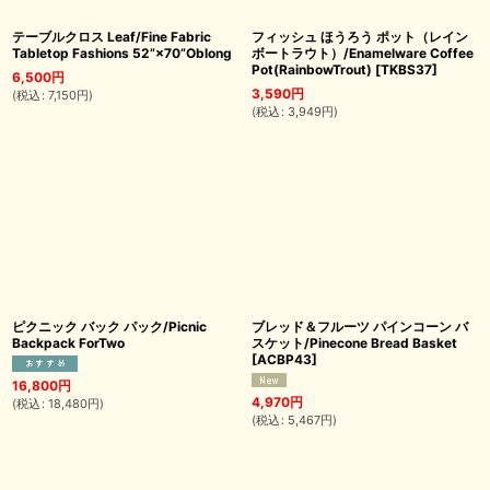
テーブルクロス Leaf/Fine Fabric
フィッシュ ほうろう ポット（レイン
Tabletop Fashions 52”×70”Oblong
ボートラウト）/Enamelware Coffee
Pot(RainbowTrout)
[
TKBS37
]
6,500
円
3,590
円
(
税込
:
7,150
円
)
(
税込
:
3,949
円
)
ピクニック バック パック/Picnic
ブレッド＆フルーツ パインコーン バ
Backpack ForTwo
スケット/Pinecone Bread Basket
[
ACBP43
]
16,800
円
4,970
円
(
税込
:
18,480
円
)
(
税込
:
5,467
円
)