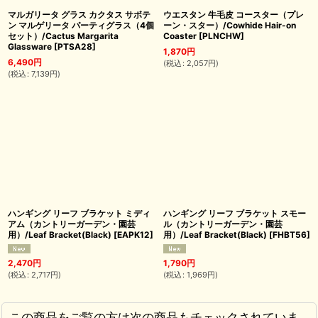
マルガリータ グラス カクタス サボテ
ウエスタン 牛毛皮 コースター（プレ
ン マルゲリータ パーティグラス（4個
ーン・スター）/Cowhide Hair-on
セット）/Cactus Margarita
Coaster
[
PLNCHW
]
Glassware
[
PTSA28
]
1,870
円
6,490
円
(
税込
:
2,057
円
)
(
税込
:
7,139
円
)
ハンギング リーフ ブラケット ミディ
ハンギング リーフ ブラケット スモー
アム（カントリーガーデン・園芸
ル（カントリーガーデン・園芸
用）/Leaf Bracket(Black)
[
EAPK12
]
用）/Leaf Bracket(Black)
[
FHBT56
]
2,470
円
1,790
円
(
税込
:
2,717
円
)
(
税込
:
1,969
円
)
この商品をご覧の方は次の商品もチェックされていま