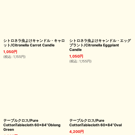
シトロネラ虫よけキャンドル・キャロ
シトロネラ虫よけキャンドル・エッグ
ット/Citronella Carrot Candle
プラント/Citronella Eggplant
Candle
1,050
円
1,050
円
(
税込
:
1,155
円
)
(
税込
:
1,155
円
)
テーブルクロス/Pure
テーブルクロス/Pure
CottonTablecloth 60×84”Oblong
CottonTablecloth 60×84”Oval
Green
4,200
円