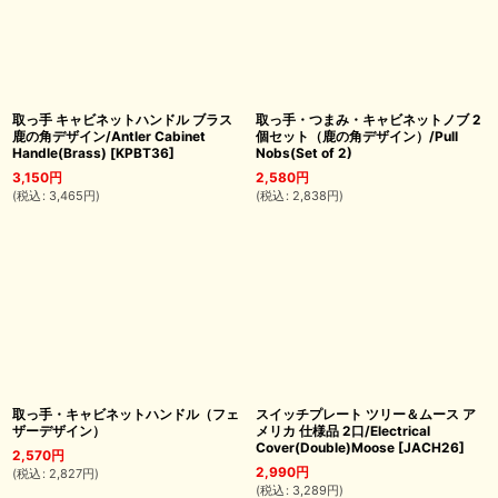
取っ手 キャビネットハンドル ブラス
取っ手・つまみ・キャビネットノブ 2
鹿の角デザイン/Antler Cabinet
個セット（鹿の角デザイン）/Pull
Handle(Brass)
[
KPBT36
]
Nobs(Set of 2)
3,150
円
2,580
円
(
税込
:
3,465
円
)
(
税込
:
2,838
円
)
取っ手・キャビネットハンドル（フェ
スイッチプレート ツリー＆ムース ア
ザーデザイン）
メリカ 仕様品 2口/Electrical
Cover(Double)Moose
[
JACH26
]
2,570
円
2,990
円
(
税込
:
2,827
円
)
(
税込
:
3,289
円
)