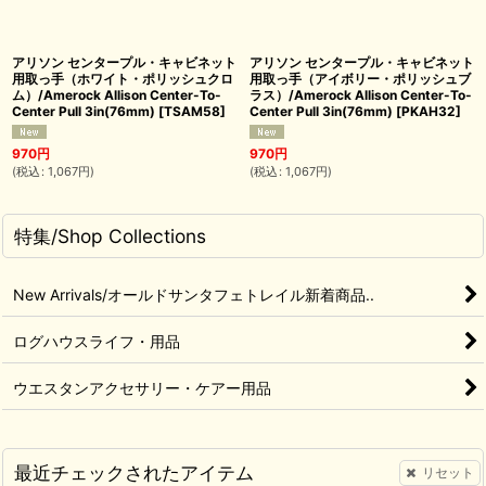
アリソン センタープル・キャビネット
アリソン センタープル・キャビネット
用取っ手（ホワイト・ポリッシュクロ
用取っ手（アイボリー・ポリッシュブ
ム）/Amerock Allison Center-To-
ラス）/Amerock Allison Center-To-
Center Pull 3in(76mm)
[
TSAM58
]
Center Pull 3in(76mm)
[
PKAH32
]
970
円
970
円
(
税込
:
1,067
円
)
(
税込
:
1,067
円
)
特集/Shop Collections
New Arrivals/オールドサンタフェトレイル新着商品..
ログハウスライフ・用品
ウエスタンアクセサリー・ケアー用品
最近チェックされたアイテム
リセット