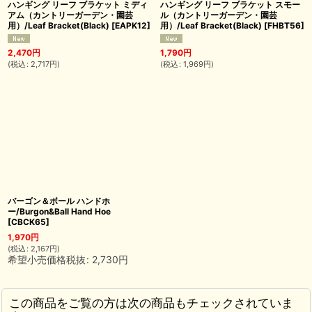
ハンギング リーフ ブラケット ミディ
ハンギング リーフ ブラケット スモー
アム（カントリーガーデン・園芸
ル（カントリーガーデン・園芸
用）/Leaf Bracket(Black)
[
EAPK12
]
用）/Leaf Bracket(Black)
[
FHBT56
]
2,470
円
1,790
円
(
税込
:
2,717
円
)
(
税込
:
1,969
円
)
バーゴン＆ボール ハンドホ
ー/Burgon&Ball Hand Hoe
[
CBCK65
]
1,970
円
(
税込
:
2,167
円
)
希望小売価格税抜
:
2,730
円
この商品をご覧の方は次の商品もチェックされていま