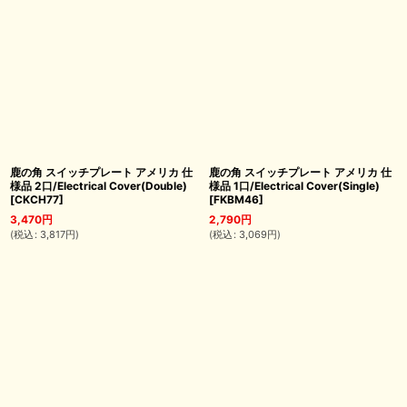
鹿の角 スイッチプレート アメリカ 仕
鹿の角 スイッチプレート アメリカ 仕
様品 2口/Electrical Cover(Double)
様品 1口/Electrical Cover(Single)
[
CKCH77
]
[
FKBM46
]
3,470
円
2,790
円
(
税込
:
3,817
円
)
(
税込
:
3,069
円
)