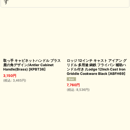
す
取っ手 キャビネットハンドル ブラス
ロッジ 12インチ キャスト アイアン グ
鹿の角デザイン/Antler Cabinet
リドル 多用途 鋳鉄 フライパン 補助ハ
Handle(Brass)
[
KPBT36
]
ンドル付き /Lodge 12Inch Cast Iron
Griddle Cookware Black
[
ABFH69
]
3,150
円
(
税込
:
3,465
円
)
7,760
円
(
税込
:
8,536
円
)