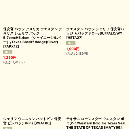
保安官 バッジ アメリカ ウエスタン テ
ウエスタン バッジ シェリフ 保安官バ
キサス シェリフ バッジ
ッジ ★バッファロー/BUFFALO,WY
5.7cmxH6.4cm（シャイニーシルバ
[
HETA27
]
ー）/Texas Sheriff Badge(Silver)
[
FAPX12
]
1,990
円
(
税込
:
2,189
円
)
1,290
円
(
税込
:
1,419
円
)
シェリフ ウエスタン ハットピン 保安
テキサス ローンスター ウエスタン ボ
官 ピンバッチ/Pins
[
PSAT66
]
ロタイ/Western Bolo Tie Texas Seal
THE STATE OF TEXAS
[
MATY69
]