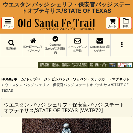
ウエスタン バッジ シェリフ・保安官バッジ ステー
トオブテキサス/STATE OF TEXAS
メニュー
カート
特集
Customer
HOME/ホーム/ト
メールマガジン
Contact Us/お問
商品検索
Service/ご利用案
ップページ
の登録
い合わせ
内
HOME/ホーム/トップページ
>
ピンバッジ・ワッペン・ステッカー・マグネット
>
ウエスタン バッジ シェリフ・保安官バッジ ステートオブテキサス/STATE OF
TEXAS
ウエスタン バッジ シェリフ・保安官バッジ ステート
オブテキサス/STATE OF TEXAS
[
WATP72
]