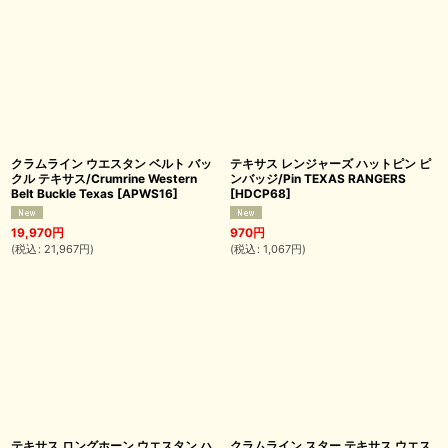
クラムライン ウエスタン ベルト バッ
テキサス レンジャーズ ハットピン ピ
クル テキサス/Crumrine Western
ンバッジ/Pin TEXAS RANGERS
Belt Buckle Texas
[
APWS16
]
[
HDCP68
]
19,970
円
970
円
(
税込
:
21,967
円
)
(
税込
:
1,067
円
)
テキサス ロングホーン ウエスタン ハ
クラムライン スター テキサス ウエス