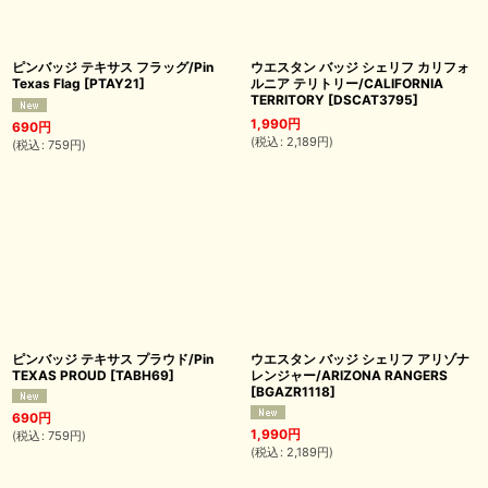
ピンバッジ テキサス フラッグ/Pin
ウエスタン バッジ シェリフ カリフォ
Texas Flag
[
PTAY21
]
ルニア テリトリー/CALIFORNIA
TERRITORY
[
DSCAT3795
]
1,990
円
690
円
(
税込
:
2,189
円
)
(
税込
:
759
円
)
ピンバッジ テキサス プラウド/Pin
ウエスタン バッジ シェリフ アリゾナ
TEXAS PROUD
[
TABH69
]
レンジャー/ARIZONA RANGERS
[
BGAZR1118
]
690
円
1,990
円
(
税込
:
759
円
)
(
税込
:
2,189
円
)