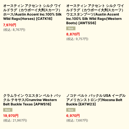
オースティン アクセント シルク ワイ
オースティン アクセント シルク ワイ
ルドラグ（カウボーイ大判スカーフ）
ルドラグ（カウボーイ大判スカーフ）
ホース/Austin Accent Inc.100% Silk
ウエスタンブーツ/Austin Accent
Wild Rags(Horses)
[
CATK16
]
Inc.100% Silk Wild Rags(Western
Boots)
[
AWTS56
]
7,970
円
(
税込
:
8,767
円
)
8,870
円
(
税込
:
9,757
円
)
クラムライン ウエスタン ベルト バッ
ノコナ ベルト バックル USA イーグル
クル テキサス/Crumrine Western
アメリカンストロング/Nocona Belt
Belt Buckle Texas
[
APWS16
]
Buckle
[
EATW23
]
19,970
円
6,970
円
(
税込
:
21,967
円
)
(
税込
:
7,667
円
)