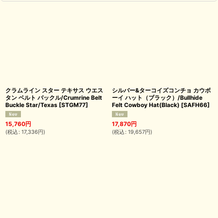
クラムライン スター テキサス ウエス
シルバー&ターコイズコンチョ カウボ
タン ベルト バックル/Crumrine Belt
ーイ ハット（ブラック）/Bullhide
Buckle Star/Texas
[
STGM77
]
Felt Cowboy Hat(Black)
[
SAFH66
]
15,760
円
17,870
円
(
税込
:
17,336
円
)
(
税込
:
19,657
円
)