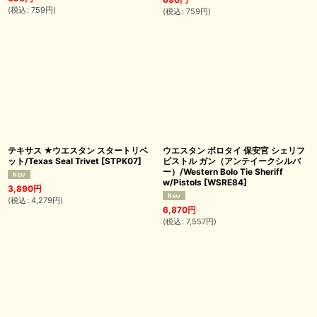
(
税込
:
759
円
)
(
税込
:
759
円
)
テキサス ★ウエスタン スタートリベ
ウエスタン ボロタイ 保安官 シェリフ
ット/Texas Seal Trivet
[
STPK07
]
ピストル ガン（アンテイークシルバ
ー）/Western Bolo Tie Sheriff
w/Pistols
[
WSRE84
]
3,890
円
(
税込
:
4,279
円
)
6,870
円
(
税込
:
7,557
円
)