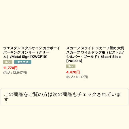
ウエスタン メタルサイン カウボーイ
スカーフ スライド スカーフ留め 大判
パーキング オンリー（クリー
スカーフ ワイルドラグ用（ピストル/
ム）/Metal Sign
[
KWCF19
]
シルバー・ゴールド）/Scarf Slide
[
PASK16
]
11,770
円
4,470
円
(
税込
:
12,947
円
)
(
税込
:
4,917
円
)
この商品をご覧の方は次の商品もチェックされていま
す