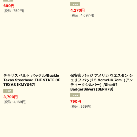
690
円
4,270
円
(
税込
:
759
円
)
(
税込
:
4,697
円
)
テキサス ベルト バックル/Buckle
保安官 バッジ アメリカ ウエスタン シ
Texas Steerhead THE STATE OF
ェリフ バッジ 5.9cmxH6.7cm（アン
TEXAS
[
KMYS67
]
ティークシルバー）/Sheriff
Badge(Silver)
[
SEPH78
]
3,790
円
790
円
(
税込
:
4,169
円
)
(
税込
:
869
円
)