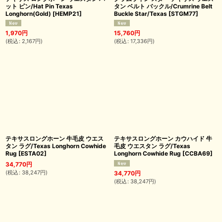
ット ピン/Hat Pin Texas
タン ベルト バックル/Crumrine Belt
Longhorn(Gold)
[
HEMP21
]
Buckle Star/Texas
[
STGM77
]
1,970
円
15,760
円
(
税込
:
2,167
円
)
(
税込
:
17,336
円
)
テキサスロングホーン 牛毛皮 ウエス
テキサスロングホーン カウハイド 牛
タン ラグ/Texas Longhorn Cowhide
毛皮 ウエスタン ラグ/Texas
Rug
[
ESTA02
]
Longhorn Cowhide Rug
[
CCBA69
]
34,770
円
(
税込
:
38,247
円
)
34,770
円
(
税込
:
38,247
円
)