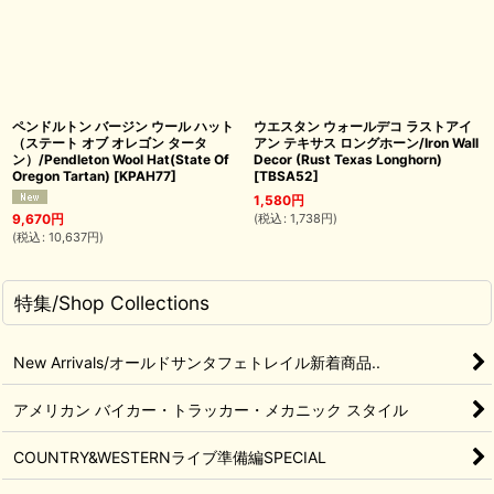
ペンドルトン バージン ウール ハット
ウエスタン ウォールデコ ラストアイ
（ステート オブ オレゴン タータ
アン テキサス ロングホーン/Iron Wall
ン）/Pendleton Wool Hat(State Of
Decor (Rust Texas Longhorn)
Oregon Tartan)
[
KPAH77
]
[
TBSA52
]
1,580
円
(
税込
:
1,738
円
)
9,670
円
(
税込
:
10,637
円
)
特集/Shop Collections
New Arrivals/オールドサンタフェトレイル新着商品..
アメリカン バイカー・トラッカー・メカニック スタイル
COUNTRY&WESTERNライブ準備編SPECIAL