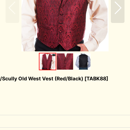
ld West Vest (Red/Black)
[
TABK88
]