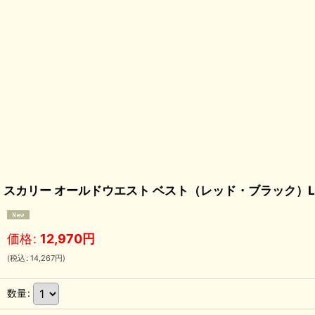
スカリー オールドウエスト ベスト（レッド・ブラック）L/Scully O
価格
:
12,970
円
(
税込
:
14,267
円
)
数量
: