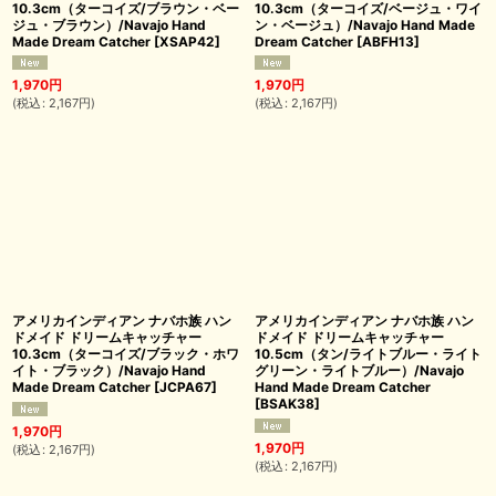
10.3cm（ターコイズ/ブラウン・ベー
10.3cm（ターコイズ/ベージュ・ワイ
ジュ・ブラウン）/Navajo Hand
ン・ベージュ）/Navajo Hand Made
Made Dream Catcher
[
XSAP42
]
Dream Catcher
[
ABFH13
]
1,970
円
1,970
円
(
税込
:
2,167
円
)
(
税込
:
2,167
円
)
アメリカインディアン ナバホ族 ハン
アメリカインディアン ナバホ族 ハン
ドメイド ドリームキャッチャー
ドメイド ドリームキャッチャー
10.3cm（ターコイズ/ブラック・ホワ
10.5cm（タン/ライトブルー・ライト
イト・ブラック）/Navajo Hand
グリーン・ライトブルー）/Navajo
Made Dream Catcher
[
JCPA67
]
Hand Made Dream Catcher
[
BSAK38
]
1,970
円
1,970
円
(
税込
:
2,167
円
)
(
税込
:
2,167
円
)