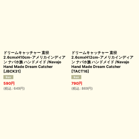
ドリームキャッチャー 直径
ドリームキャッチャー 直径
2.6cmxH10cm-アメリカインディア
2.6cmxH12cm-アメリカインディア
ン ナバホ族 ハンドメイド /Navajo
ン ナバホ族 ハンドメイド /Navajo
Hand Made Dream Catcher
Hand Made Dream Catcher
[
JBCK31
]
[
TACT16
]
590
円
790
円
(
税込
:
649
円
)
(
税込
:
869
円
)