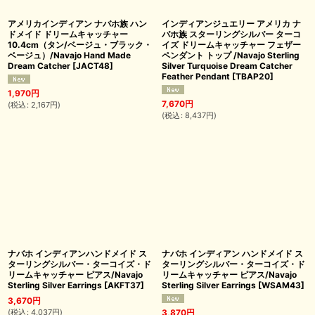
アメリカインディアン ナバホ族 ハン
インディアンジュエリー アメリカ ナ
ドメイド ドリームキャッチャー
バホ族 スターリングシルバー ターコ
10.4cm（タン/ベージュ・ブラック・
イズ ドリームキャッチャー フェザー
ベージュ）/Navajo Hand Made
ペンダント トップ /Navajo Sterling
Dream Catcher
[
JACT48
]
Silver Turquoise Dream Catcher
Feather Pendant
[
TBAP20
]
1,970
円
7,670
円
(
税込
:
2,167
円
)
(
税込
:
8,437
円
)
ナバホ インディアンハンドメイド ス
ナバホ インディアン ハンドメイド ス
ターリングシルバー・ターコイズ・ド
ターリングシルバー・ターコイズ・ド
リームキャッチャー ピアス/Navajo
リームキャッチャー ピアス/Navajo
Sterling Silver Earrings
[
AKFT37
]
Sterling Silver Earrings
[
WSAM43
]
3,670
円
(
税込
:
4,037
円
)
3,870
円