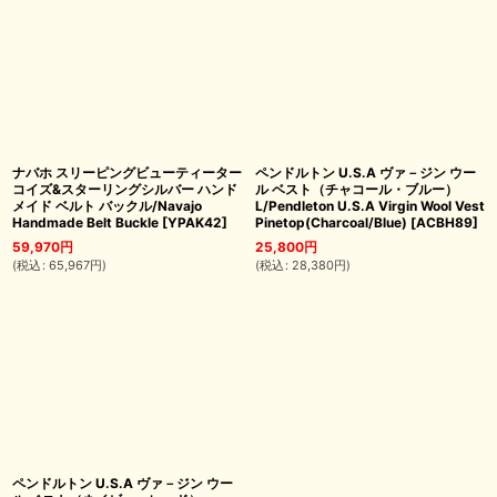
ナバホ スリーピングビューティーター
ペンドルトン U.S.A ヴァ－ジン ウー
コイズ&スターリングシルバー ハンド
ル ベスト（チャコール・ブルー）
メイド ベルト バックル/Navajo
L/Pendleton U.S.A Virgin Wool Vest
Handmade Belt Buckle
[
YPAK42
]
Pinetop(Charcoal/Blue)
[
ACBH89
]
59,970
円
25,800
円
(
税込
:
65,967
円
)
(
税込
:
28,380
円
)
ペンドルトン U.S.A ヴァ－ジン ウー