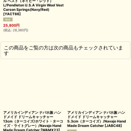
ル ベスト（ネイビー・レッド）
L/Pendleton U.S.A Virgin Wool Vest
Carson Springs(Navy/Red)
[
YACT66
]
25,800
円
(
税込
:
28,380
円
)
この商品をご覧の方は次の商品もチェックされていま
す
アメリカインディアン ナバホ族 ハン
アメリカインディアン ナバホ族 ハン
ドメイド ドリームキャッチャー
ドメイド ドリームキャッチャー
13cm（ターコイズ/ホワイト・ターコ
5.3cm（ターコイズ）/Navajo Hand
イズ・ライトグレー）/Navajo Hand
Made Dream Catcher
[
JABC48
]
Made Dream Catcher
[
WAMX23
]