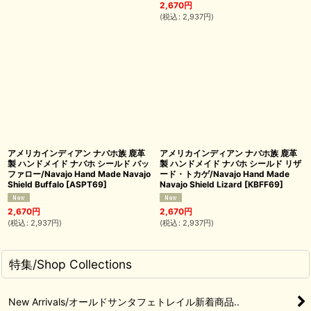
2,670
円
(
税込
:
2,937
円
)
アメリカインディアン ナバホ族 鹿革
アメリカインディアン ナバホ族 鹿革
製 ハンドメイド ナバホ シールド バッ
製 ハンドメイド ナバホ シールド リザ
ファロー/Navajo Hand Made Navajo
ード・トカゲ/Navajo Hand Made
Shield Buffalo
[
ASPT69
]
Navajo Shield Lizard
[
KBFF69
]
2,670
円
2,670
円
(
税込
:
2,937
円
)
(
税込
:
2,937
円
)
特集/Shop Collections
New Arrivals/オールドサンタフェトレイル新着商品..