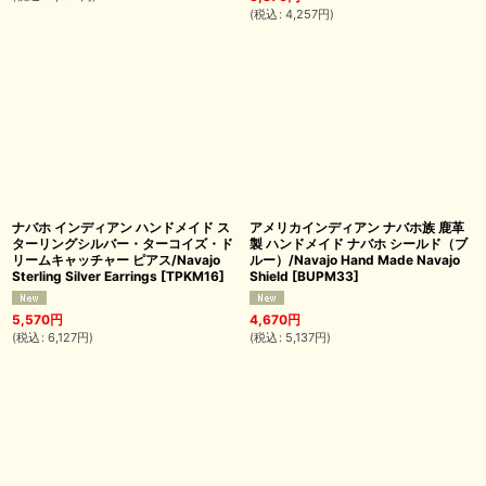
(
税込
:
4,257
円
)
ナバホ インディアン ハンドメイド ス
アメリカインディアン ナバホ族 鹿革
ターリングシルバー・ターコイズ・ド
製 ハンドメイド ナバホ シールド（ブ
リームキャッチャー ピアス/Navajo
ルー）/Navajo Hand Made Navajo
Sterling Silver Earrings
[
TPKM16
]
Shield
[
BUPM33
]
5,570
円
4,670
円
(
税込
:
6,127
円
)
(
税込
:
5,137
円
)