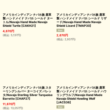
アメリカインディアン ナバホ族 鹿革
アメリカインディアン ナバホ族 鹿革
製 ハンドメイド ナバホ シールド ター
製 ハンドメイド ナバホ シールド リザ
トル/Navajo Hand Made Navajo
ード/Navajo Hand Made Navajo
Shield Turtle
[
CAKH21
]
Shield Lizard
[
TMAP30
]
4,670
円
(
税込
:
5,137
円
)
2,670
円
(
税込
:
2,937
円
)
アメリカインディアン ナバホ族 スタ
アメリカインディアン ナバホ族 鹿革
ーリングシルバー ターコイズ バレッ
製 ハンドメイド ナバホ シールド ハウ
タ/Navajo Sterling Silver Turquoise
リングウルフ/Navajo Hand Made
Barrette
[
CHAP27
]
Navajo Shield Howling Wolf
[
JACS36
]
11,870
円
(
税込
:
13,057
円
)