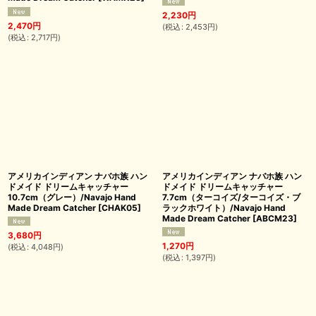
2,230
円
2,470
円
(
税込
:
2,453
円
)
(
税込
:
2,717
円
)
アメリカインディアン ナバホ族 ハン
アメリカインディアン ナバホ族 ハン
ドメイド ドリームキャッチャー
ドメイド ドリームキャッチャー
10.7cm（グレー）/Navajo Hand
7.7cm（ターコイズ/ターコイズ・ブ
Made Dream Catcher
[
CHAK05
]
ラックホワイト）/Navajo Hand
Made Dream Catcher
[
ABCM23
]
3,680
円
1,270
円
(
税込
:
4,048
円
)
(
税込
:
1,397
円
)