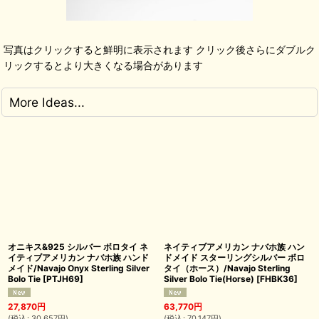
写真はクリックすると鮮明に表示されます クリック後さらにダブルク
リックするとより大きくなる場合があります
More Ideas...
オニキス&925 シルバー ボロタイ ネ
ネイティブアメリカン ナバホ族 ハン
イティブアメリカン ナバホ族 ハンド
ドメイド スターリングシルバー ボロ
メイド/Navajo Onyx Sterling Silver
タイ（ホース）/Navajo Sterling
Bolo Tie
[
PTJH69
]
Silver Bolo Tie(Horse)
[
FHBK36
]
27,870
円
63,770
円
(
税込
:
30,657
円
)
(
税込
:
70,147
円
)