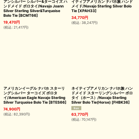
アンシルバー シルバー&ターコイズ ハ
イティブアメリカン ナバホ族 ハンド
ンドメイド ボロタイ/Navajo Joann
メイド/Navajo Sterling Silver Bolo
Silver Sterling Silver&Turquoise
Tie
[
XPAH33
]
Bolo Tie
[
BCMT66
]
34,770
円
19,470
円
(
税込
:
38,247
円
)
(
税込
:
21,417
円
)
アメリカンイーグル ナバホ スターリ
ネイティブアメリカン ナバホ族 ハン
ングシルバー ターコイズ ボロタ
ドメイド スターリングシルバー ボロ
イ/American Eagle Navajo Sterling
タイ（ホース）/Navajo Sterling
Silver Turquoise Bolo Tie
[
BTES66
]
Silver Bolo Tie(Horse)
[
FHBK36
]
74,900
円
(
税込
:
82,390
円
)
63,770
円
(
税込
:
70,147
円
)