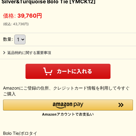
Silver&Turquoise Bolo Tie
[
YMCK12
]
価格
:
39,760
円
(
税込
:
43,736
円
)
数量
:
返品特約に関する重要事項
Amazonにご登録の住所、クレジットカード情報を利用して今すぐ
ご購入
Bolo Tie/ボロタイ