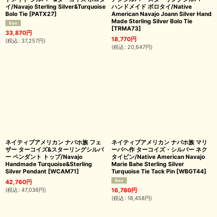
イ/Navajo Sterling Silver&Turquoise
ハンドメイド ボロタイ/Native
Bolo Tie
[
PATX27
]
American Navajo Joann Silver Hand
Made Sterling Silver Bolo Tie
[
TRMA73
]
33,870
円
18,770
円
(
税込
:
37,257
円
)
(
税込
:
20,647
円
)
ネイティブアメリカン ナバホ族 フェ
ネイティブアメリカン ナバホ族 マリ
ザー ターコイズ&スターリングシルバ
ーバヘ作 ターコイズ・シルバー ネク
ー ペンダント トップ/Navajo
タイピン/Native American Navajo
Handmade Turquoise&Sterling
Marie Bahe Sterling Silver
Silver Pendant
[
WCAM71
]
Turquoise Tie Tack Pin
[
WBGT44
]
42,760
円
(
税込
:
47,036
円
)
16,780
円
(
税込
:
18,458
円
)