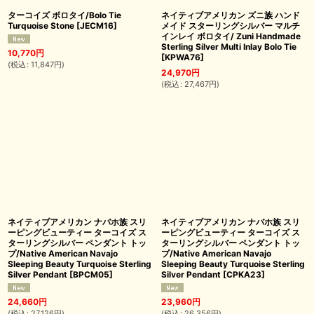
ターコイズ ボロタイ/Bolo Tie
ネイティブアメリカン ズニ族 ハンド
Turquoise Stone
[
JECM16
]
メイド スターリングシルバー マルチ
インレイ ボロタイ/ Zuni Handmade
Sterling Silver Multi Inlay Bolo Tie
10,770
円
[
KPWA76
]
(
税込
:
11,847
円
)
24,970
円
(
税込
:
27,467
円
)
ネイティブアメリカン ナバホ族 スリ
ネイティブアメリカン ナバホ族 スリ
ーピングビューティー ターコイズ ス
ーピングビューティー ターコイズ ス
ターリングシルバー ペンダント トッ
ターリングシルバー ペンダント トッ
プ/Native American Navajo
プ/Native American Navajo
Sleeping Beauty Turquoise Sterling
Sleeping Beauty Turquoise Sterling
Silver Pendant
[
BPCM05
]
Silver Pendant
[
CPKA23
]
24,660
円
23,960
円
(
税込
:
27,126
円
)
(
税込
:
26,356
円
)