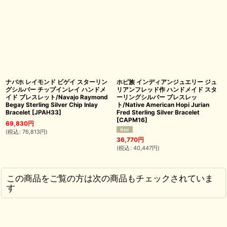
ナバホ レイモンド ビゲイ スターリン
ホピ族 インディアンジュエリー ジュ
グシルバー チップインレイ ハンドメ
リアンフレッド作 ハンドメイド スタ
イド ブレスレット/Navajo Raymond
ーリングシルバー ブレスレッ
Begay Sterling Silver Chip Inlay
ト/Native American Hopi Jurian
Bracelet
[
JPAH33
]
Fred Sterling Silver Bracelet
[
CAPM16
]
69,830
円
(
税込
:
76,813
円
)
36,770
円
(
税込
:
40,447
円
)
この商品をご覧の方は次の商品もチェックされていま
す