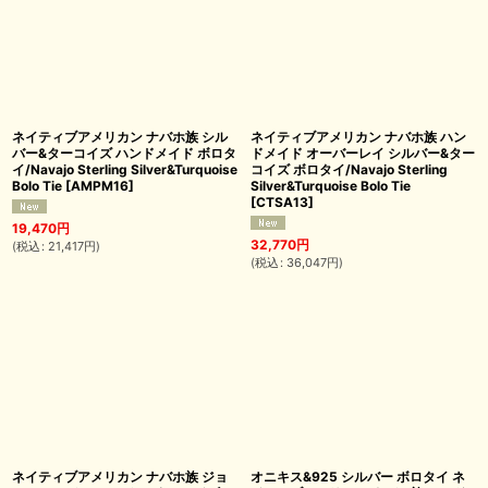
ネイティブアメリカン ナバホ族 シル
ネイティブアメリカン ナバホ族 ハン
バー&ターコイズ ハンドメイド ボロタ
ドメイド オーバーレイ シルバー&ター
イ/Navajo Sterling Silver&Turquoise
コイズ ボロタイ/Navajo Sterling
Bolo Tie
[
AMPM16
]
Silver&Turquoise Bolo Tie
[
CTSA13
]
19,470
円
32,770
円
(
税込
:
21,417
円
)
(
税込
:
36,047
円
)
ネイティブアメリカン ナバホ族 ジョ
オニキス&925 シルバー ボロタイ ネ