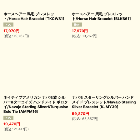
ホースヘアー 馬毛 ブレスレッ
ホースヘアー 馬毛 ブレスレッ
ト/Horse Hair Bracelet
[
TKCW81
]
ト/Horse Hair Bracelet
[
BLKB61
]
17,970
円
17,970
円
(
税込
:
19,767
円
)
(
税込
:
19,767
円
)
ネイティブアメリカン ナバホ族 シル
ナバホ スターリングシルバー ハンド
バー&ターコイズ ハンドメイド ボロタ
メイド ブレスレット/Navajo Sterling
イ/Navajo Sterling Silver&Turquoise
Silver Bracelet
[
KJMY39
]
Bolo Tie
[
AMPM16
]
59,870
円
(
税込
:
65,857
円
)
19,470
円
(
税込
:
21,417
円
)