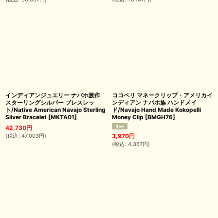
インディアンジュエリー ナバホ族作
ココペリ マネークリップ・アメリカイ
スターリングシルバー ブレスレッ
ンディアン ナバホ族 ハンドメイ
ト/Native American Navajo Sterling
ド/Navajo Hand Made Kokopelli
Silver Bracelet
[
MKTA01
]
Money Clip
[
BMGH76
]
42,730
円
(
税込
:
47,003
円
)
3,970
円
(
税込
:
4,367
円
)