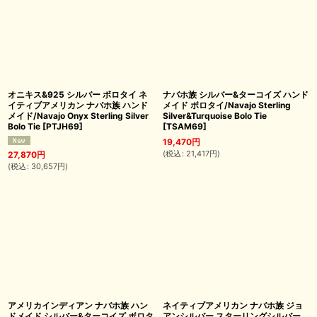
オニキス&925 シルバー ボロタイ ネ
ナバホ族 シルバー&ターコイズ ハンド
イティブアメリカン ナバホ族 ハンド
メイド ボロタイ/Navajo Sterling
メイド/Navajo Onyx Sterling Silver
Silver&Turquoise Bolo Tie
Bolo Tie
[
PTJH69
]
[
TSAM69
]
19,470
円
(
税込
:
21,417
円
)
27,870
円
(
税込
:
30,657
円
)
アメリカインディアン ナバホ族 ハン
ネイティブアメリカン ナバホ族 ジョ
ドメイド シルバー&ターコイズ ボロタ
アンシルバー スターリングシルバー