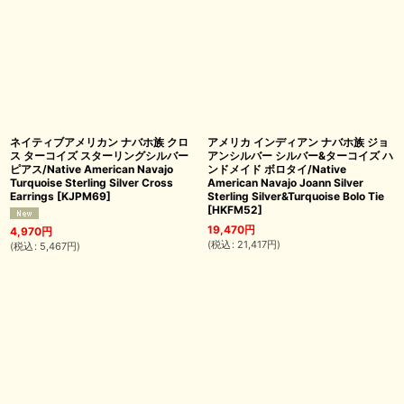
ネイティブアメリカン ナバホ族 クロ
アメリカ インディアン ナバホ族 ジョ
ス ターコイズ スターリングシルバー
アンシルバー シルバー&ターコイズ ハ
ピアス/Native American Navajo
ンドメイド ボロタイ/Native
Turquoise Sterling Silver Cross
American Navajo Joann Silver
Earrings
[
KJPM69
]
Sterling Silver&Turquoise Bolo Tie
[
HKFM52
]
19,470
円
4,970
円
(
税込
:
21,417
円
)
(
税込
:
5,467
円
)