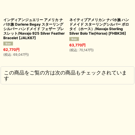
インディアンジュエリー アメリカ ナ
ネイティブアメリカン ナバホ族 ハン
バホ族 Darlene Begay スターリング
ドメイド スターリングシルバー ボロ
シルバー ハンドメイド フェザー ブレ
タイ（ホース）/Navajo Sterling
スレット/Navajo 925 Silver Feather
Silver Bolo Tie(Horse)
[
FHBK36
]
Bracelet
[
JALK67
]
63,770
円
62,770
円
(
税込
:
70,147
円
)
(
税込
:
69,047
円
)
この商品をご覧の方は次の商品もチェックされていま
す