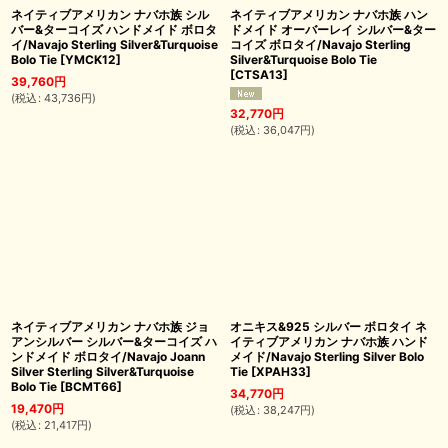
ネイティブアメリカン ナバホ族 シル
ネイティブアメリカン ナバホ族 ハン
バー&ターコイズ ハンドメイド ボロタ
ドメイド オーバーレイ シルバー&ター
イ/Navajo Sterling Silver&Turquoise
コイズ ボロタイ/Navajo Sterling
Bolo Tie
[
YMCK12
]
Silver&Turquoise Bolo Tie
[
CTSA13
]
39,760
円
(
税込
:
43,736
円
)
32,770
円
(
税込
:
36,047
円
)
ネイティブアメリカン ナバホ族 ジョ
オニキス&925 シルバー ボロタイ ネ
アンシルバー シルバー&ターコイズ ハ
イティブアメリカン ナバホ族 ハンド
ンドメイド ボロタイ/Navajo Joann
メイド/Navajo Sterling Silver Bolo
Silver Sterling Silver&Turquoise
Tie
[
XPAH33
]
Bolo Tie
[
BCMT66
]
34,770
円
19,470
円
(
税込
:
38,247
円
)
(
税込
:
21,417
円
)