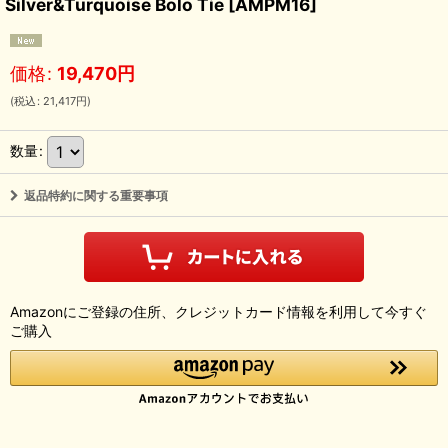
Silver&Turquoise Bolo Tie
[
AMPM16
]
価格
:
19,470
円
(
税込
:
21,417
円
)
数量
:
返品特約に関する重要事項
Amazonにご登録の住所、クレジットカード情報を利用して今すぐ
ご購入