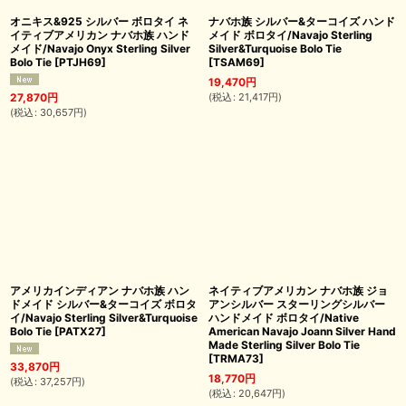
オニキス&925 シルバー ボロタイ ネ
ナバホ族 シルバー&ターコイズ ハンド
イティブアメリカン ナバホ族 ハンド
メイド ボロタイ/Navajo Sterling
メイド/Navajo Onyx Sterling Silver
Silver&Turquoise Bolo Tie
Bolo Tie
[
PTJH69
]
[
TSAM69
]
19,470
円
(
税込
:
21,417
円
)
27,870
円
(
税込
:
30,657
円
)
アメリカインディアン ナバホ族 ハン
ネイティブアメリカン ナバホ族 ジョ
ドメイド シルバー&ターコイズ ボロタ
アンシルバー スターリングシルバー
イ/Navajo Sterling Silver&Turquoise
ハンドメイド ボロタイ/Native
Bolo Tie
[
PATX27
]
American Navajo Joann Silver Hand
Made Sterling Silver Bolo Tie
[
TRMA73
]
33,870
円
18,770
円
(
税込
:
37,257
円
)
(
税込
:
20,647
円
)