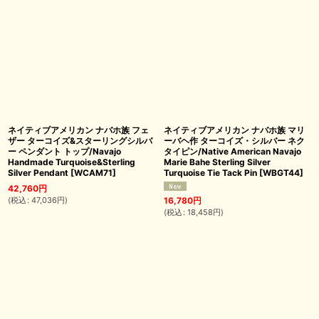
ネイティブアメリカン ナバホ族 フェ
ネイティブアメリカン ナバホ族 マリ
ザー ターコイズ&スターリングシルバ
ーバヘ作 ターコイズ・シルバー ネク
ー ペンダント トップ/Navajo
タイピン/Native American Navajo
Handmade Turquoise&Sterling
Marie Bahe Sterling Silver
Silver Pendant
[
WCAM71
]
Turquoise Tie Tack Pin
[
WBGT44
]
42,760
円
(
税込
:
47,036
円
)
16,780
円
(
税込
:
18,458
円
)