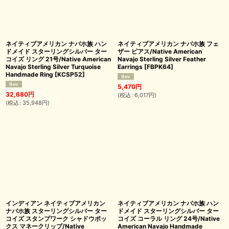
ネイティブアメリカン ナバホ族 ハン
ネイティブアメリカン ナバホ族 フェ
ドメイド スターリングシルバー ター
ザー ピアス/Native American
コイズ リング 21号/Native American
Navajo Sterling Silver Feather
Navajo Sterling Silver Turquoise
Earrings
[
FBPK64
]
Handmade Ring
[
KCSP52
]
5,470
円
32,680
円
(
税込
:
6,017
円
)
(
税込
:
35,948
円
)
インディアン ネイティブアメリカン
ネイティブアメリカン ナバホ族 ハン
ナバホ族 スターリングシルバー ター
ドメイド スターリングシルバー ター
コイズ スタンプワーク シャドウボッ
コイズ コーラル リング 24号/Native
クス マネークリップ/Native
American Navajo Handmade