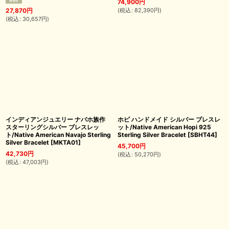
74,900
円
(
税込
:
82,390
円
)
27,870
円
(
税込
:
30,657
円
)
インディアンジュエリー ナバホ族作
ホピ ハンドメイド シルバー ブレスレ
スターリングシルバー ブレスレッ
ット/Native American Hopi 925
ト/Native American Navajo Sterling
Sterling Silver Bracelet
[
SBHT44
]
Silver Bracelet
[
MKTA01
]
45,700
円
42,730
円
(
税込
:
50,270
円
)
(
税込
:
47,003
円
)