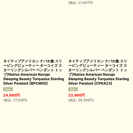
(
税込
:
27,467
円
)
ネイティブアメリカン ナバホ族 スリ
ネイティブアメリカン ナバホ族 スリ
ーピングビューティー ターコイズ ス
ーピングビューティー ターコイズ ス
ターリングシルバー ペンダント トッ
ターリングシルバー ペンダント トッ
プ/Native American Navajo
プ/Native American Navajo
Sleeping Beauty Turquoise Sterling
Sleeping Beauty Turquoise Sterling
Silver Pendant
[
BPCM05
]
Silver Pendant
[
CPKA23
]
24,660
円
23,960
円
(
税込
:
27,126
円
)
(
税込
:
26,356
円
)