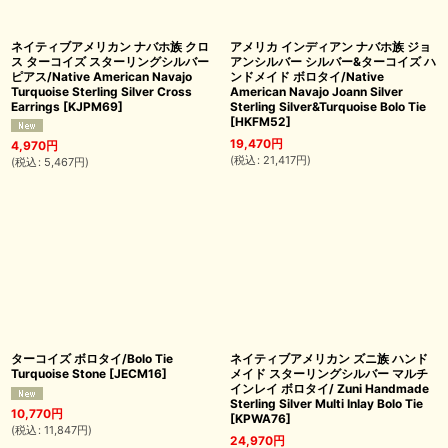
ネイティブアメリカン ナバホ族 クロ
アメリカ インディアン ナバホ族 ジョ
ス ターコイズ スターリングシルバー
アンシルバー シルバー&ターコイズ ハ
ピアス/Native American Navajo
ンドメイド ボロタイ/Native
Turquoise Sterling Silver Cross
American Navajo Joann Silver
Earrings
[
KJPM69
]
Sterling Silver&Turquoise Bolo Tie
[
HKFM52
]
19,470
円
4,970
円
(
税込
:
21,417
円
)
(
税込
:
5,467
円
)
ターコイズ ボロタイ/Bolo Tie
ネイティブアメリカン ズニ族 ハンド
Turquoise Stone
[
JECM16
]
メイド スターリングシルバー マルチ
インレイ ボロタイ/ Zuni Handmade
Sterling Silver Multi Inlay Bolo Tie
10,770
円
[
KPWA76
]
(
税込
:
11,847
円
)
24,970
円