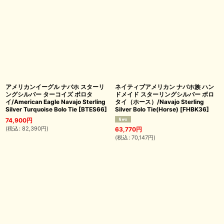
アメリカンイーグル ナバホ スターリ
ネイティブアメリカン ナバホ族 ハン
ングシルバー ターコイズ ボロタ
ドメイド スターリングシルバー ボロ
イ/American Eagle Navajo Sterling
タイ（ホース）/Navajo Sterling
Silver Turquoise Bolo Tie
[
BTES66
]
Silver Bolo Tie(Horse)
[
FHBK36
]
74,900
円
(
税込
:
82,390
円
)
63,770
円
(
税込
:
70,147
円
)