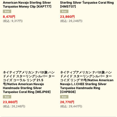
American Navajo Sterling Silver
Sterling Silver Turquoise Coral Ring
Turquoise Money Clip
[
KAPT77
]
[
HMST07
]
8,470
円
23,860
円
(
税込
:
9,317
円
)
(
税込
:
26,246
円
)
ネイティブアメリカン ナバホ族 ハン
ネイティブアメリカン ナバホ族 ハン
ドメイド スターリングシルバー ター
ドメイド スターリングシルバー ター
コイズ コーラル リング 21.5
コイズ リング 11号/Native American
号/Native American Navajo
Navajo L.I.CHEE Sterling Silver
Handmade Sterling Silver
Turquoise Handmade Ring
Turquoise Coral Ring
[
MEJP69
]
[
CHPB08
]
23,860
円
26,770
円
(
税込
:
26,246
円
)
(
税込
:
29,447
円
)