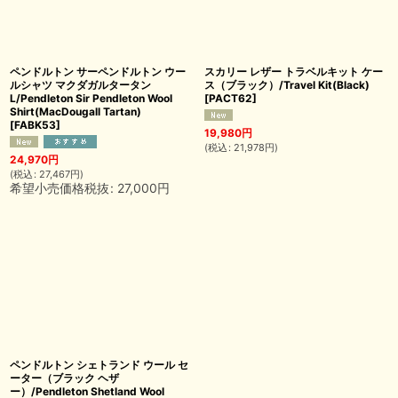
ペンドルトン サーペンドルトン ウー
スカリー レザー トラベルキット ケー
ルシャツ マクダガルタータン
ス（ブラック）/Travel Kit(Black)
L/Pendleton Sir Pendleton Wool
[
PACT62
]
Shirt(MacDougall Tartan)
[
FABK53
]
19,980
円
(
税込
:
21,978
円
)
24,970
円
(
税込
:
27,467
円
)
希望小売価格税抜
:
27,000
円
ペンドルトン シェトランド ウール セ
ーター（ブラック ヘザ
ー）/Pendleton Shetland Wool