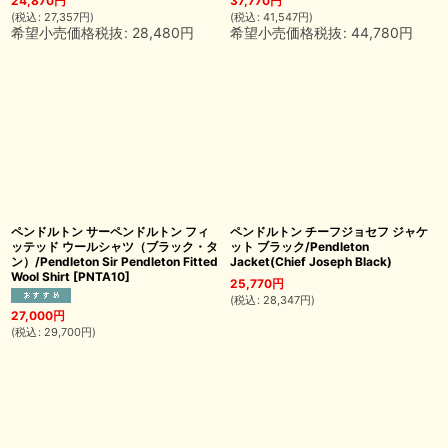
24,870
円
37,770
円
(
税込
:
27,357
円
)
(
税込
:
41,547
円
)
希望小売価格税抜
:
28,480
円
希望小売価格税抜
:
44,780
円
ペンドルトン サーペンドルトン フィ
ペンドルトン チーフジョセフ ジャケ
ッテッド ウールシャツ（ブラック・タ
ット ブラック/Pendleton
ン）/Pendleton Sir Pendleton Fitted
Jacket(Chief Joseph Black)
Wool Shirt
[
PNTA10
]
25,770
円
(
税込
:
28,347
円
)
27,000
円
(
税込
:
29,700
円
)