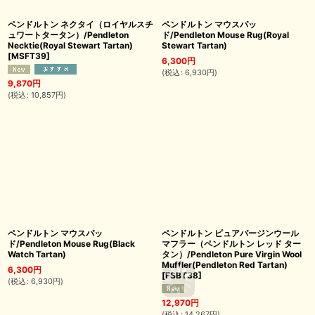
ペンドルトン ネクタイ（ロイヤルスチ
ペンドルトン マウスパッ
ュワートタータン）/Pendleton
ド/Pendleton Mouse Rug(Royal
Necktie(Royal Stewart Tartan)
Stewart Tartan)
[
MSFT39
]
6,300
円
(
税込
:
6,930
円
)
9,870
円
(
税込
:
10,857
円
)
ペンドルトン マウスパッ
ペンドルトン ピュアバージンウール
ド/Pendleton Mouse Rug(Black
マフラー（ペンドルトン レッド ター
Watch Tartan)
タン）/Pendleton Pure Virgin Wool
Muffler(Pendleton Red Tartan)
6,300
円
[
FSBT38
]
(
税込
:
6,930
円
)
12,970
円
(
税込
:
14,267
円
)