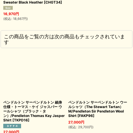
Sweater Black Heather
[
CHGT34
]
16,970
円
(
税込
:
18,667
円
)
この商品をご覧の方は次の商品もチェックされていま
す
ペンドルトン サーペンドルトン 細身
ペンドルトン サーペンドルトン ウー
仕様・トーマス・ケイ ジャスパー ウ
ルシャツ（The Stewart Tartan）
ールシャツ（ブラック・タ
M/Pendleton Sir Pendleton Wool
ン）/Pendleton Thomas Kay Jasper
Shirt
[
FAKP96
]
Shirt
[
TKPD16
]
27,000
円
(
税込
:
29,700
円
)
27,000
円