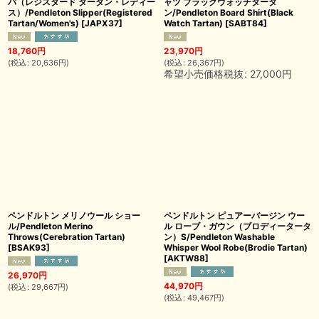
パ（レジスタード タータン・レディー
ャツ ブラックウォッチタータ
ス）/Pendleton Slipper(Registered
ン/Pendleton Board Shirt(Black
Tartan/Women's)
[
JAPX37
]
Watch Tartan)
[
SABT84
]
18,760
円
23,970
円
(
税込
:
20,636
円
)
(
税込
:
26,367
円
)
希望小売価格税抜
:
27,000
円
ペンドルトン メリノウール ショー
ペンドルトン ピュアーバージン ウー
ル/Pendleton Merino
ル ローブ・ガウン（ブロディータータ
Throws(Cerebration Tartan)
ン）S/Pendleton Washable
[
BSAK93
]
Whisper Wool Robe(Brodie Tartan)
[
AKTW88
]
26,970
円
44,970
円
(
税込
:
29,667
円
)
(
税込
:
49,467
円
)