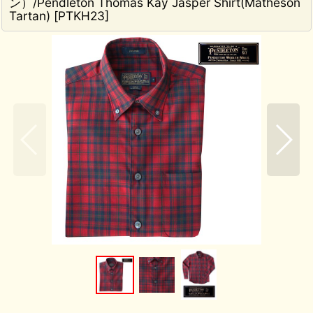
ン）/Pendleton Thomas Kay Jasper Shirt(Matheson
Tartan)
[
PTKH23
]