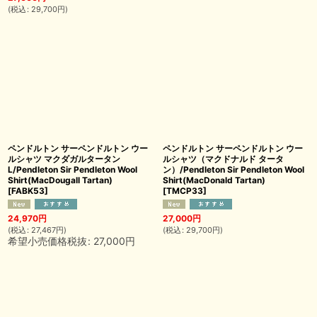
(
税込
:
29,700
円
)
ペンドルトン サーペンドルトン ウー
ペンドルトン サーペンドルトン ウー
ルシャツ マクダガルタータン
ルシャツ（マクドナルド タータ
L/Pendleton Sir Pendleton Wool
ン）/Pendleton Sir Pendleton Wool
Shirt(MacDougall Tartan)
Shirt(MacDonald Tartan)
[
FABK53
]
[
TMCP33
]
24,970
円
27,000
円
(
税込
:
27,467
円
)
(
税込
:
29,700
円
)
希望小売価格税抜
:
27,000
円