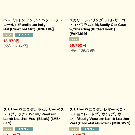
ペンドルトン インディ ハット（チャ
スカリー シアリング ラムレザーコー
コール）/Pendleton Indy
ト（バフラム）M/Scully Car Coat
Hat(Charcoal Mix)
[
PNFT88
]
w/Shearling(Buffed lamb)
[
FAKM99
]
13,970
円
99,790
円
(
税込
:
15,367
円
)
(
税込
:
109,769
円
)
スカリー ウエスタン ラムレザー ベス
スカリー ウエスタン レザー ベスト
ト（ブラック）/Scully Western
（チョコレートブラウン/ブラウ
Lamb Leather Vest(Black)
[
LVB-
ン）/Scully Western Lamb Leather
614
]
Vest(Chocolate/Brown)
[
MBCK24
]