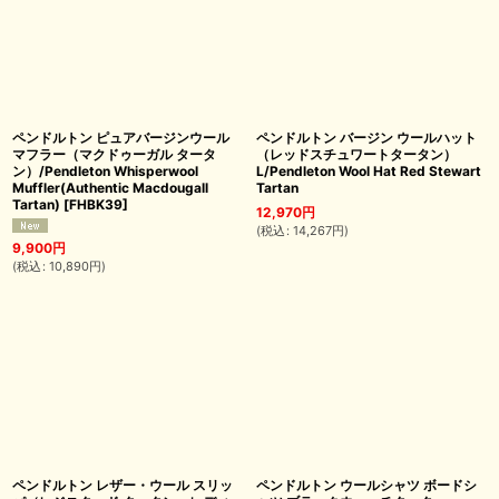
ペンドルトン ピュアバージンウール
ペンドルトン バージン ウールハット
マフラー（マクドゥーガル タータ
（レッドスチュワートタータン）
ン）/Pendleton Whisperwool
L/Pendleton Wool Hat Red Stewart
Muffler(Authentic Macdougall
Tartan
Tartan)
[
FHBK39
]
12,970
円
(
税込
:
14,267
円
)
9,900
円
(
税込
:
10,890
円
)
ペンドルトン レザー・ウール スリッ
ペンドルトン ウールシャツ ボードシ