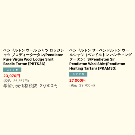
ペンドルトン ウール シャツ ロッジシ
ペンドルトン サーペンドルトン ウー
ャツ ブロディータータン/Pendleton
ルシャツ（ペンドルトン ハンティング
Pure Virgin Wool Lodge Shirt
タータン）S/Pendleton Sir
Brodie Tartan
[
PBTS36
]
Pendleton Wool Shirt(Pendleton
Hunting Tartan)
[
PKAM33
]
23,970
円
27,000
円
(
税込
:
26,367
円
)
希望小売価格税抜
:
27,000
円
(
税込
:
29,700
円
)