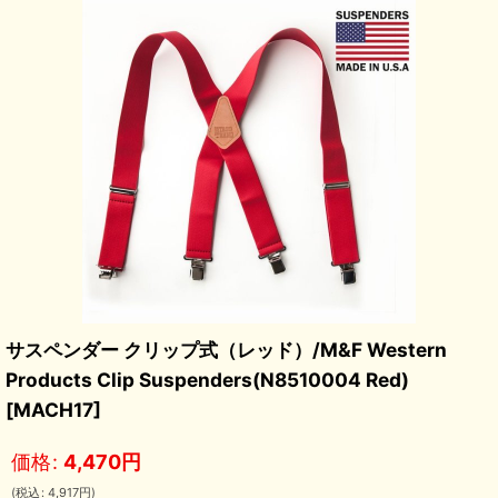
サスペンダー クリップ式（レッド）/M&F Western
Products Clip Suspenders(N8510004 Red)
[
MACH17
]
価格
:
4,470
円
(
税込
:
4,917
円
)