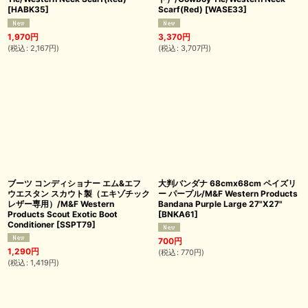
[
HABK35
]
Scarf(Red)
[
WASE33
]
1,970
円
3,370
円
(
税込
:
2,167
円
)
(
税込
:
3,707
円
)
ブーツ コンディショナー エム&エフ
大判バンダナ 68cmx68cm ペイズリ
ウエスタン スカウト製（エキゾチック
ー パープル/M&F Western Products
レザー専用）/M&F Western
Bandana Purple Large 27"X27"
Products Scout Exotic Boot
[
BNKA61
]
Conditioner
[
SSPT79
]
700
円
1,290
円
(
税込
:
770
円
)
(
税込
:
1,419
円
)