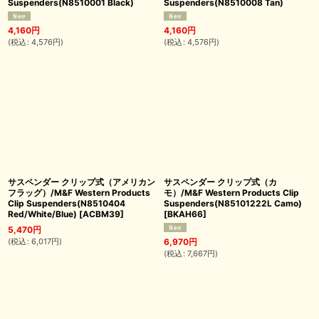
Suspenders(N8510001 Black)
Suspenders(N8510008 Tan)
4,160
円
4,160
円
(
税込
:
4,576
円
)
(
税込
:
4,576
円
)
サスペンダー クリップ式（アメリカン
サスペンダー クリップ式（カ
フラッグ）/M&F Western Products
モ）/M&F Western Products Clip
Clip Suspenders(N8510404
Suspenders(N85101222L Camo)
Red/White/Blue)
[
ACBM39
]
[
BKAH66
]
5,470
円
(
税込
:
6,017
円
)
6,970
円
(
税込
:
7,667
円
)