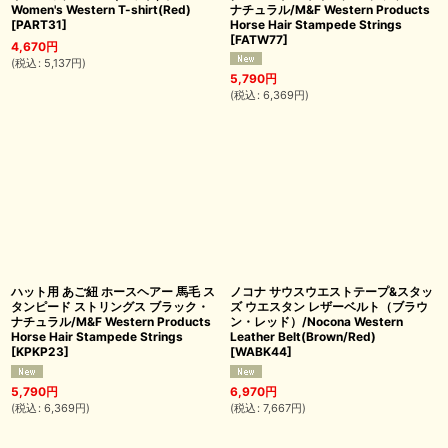
Women's Western T-shirt(Red)
ナチュラル/M&F Western Products
[
PART31
]
Horse Hair Stampede Strings
[
FATW77
]
4,670
円
(
税込
:
5,137
円
)
5,790
円
(
税込
:
6,369
円
)
ハット用 あご紐 ホースヘアー 馬毛 ス
ノコナ サウスウエストテープ&スタッ
タンピード ストリングス ブラック・
ズ ウエスタン レザーベルト（ブラウ
ナチュラル/M&F Western Products
ン・レッド）/Nocona Western
Horse Hair Stampede Strings
Leather Belt(Brown/Red)
[
KPKP23
]
[
WABK44
]
5,790
円
6,970
円
(
税込
:
6,369
円
)
(
税込
:
7,667
円
)