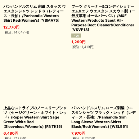
パンハンドルスリム 刺繍 スタッズ ウ
ブーツ クリーナー&コンディショナー
エスタンシャツ レッド S（レディー
エム&エフ ウエスタン スカウト製（一
ス・長袖）/Panhandle Western
般皮革用 オールパーパス）/M&F
Shirt Red(Women's)
[
YBMA75
]
Western Products Scout All-
Purpose Boot Cleaner&Conditioner
12,770
円
[
VSVP18
]
(
税込
:
14,047
円
)
1,290
円
(
税込
:
1,419
円
)
上品なストライプのノースリーブシャ
パンハンドルスリム ローズ刺繍 ウエ
ツ（セージグリーン・ホワイト・レッ
スタンシャツ ブラック・レッド（レデ
ド）/Roper Western Shirt Sage
ィース・長袖）/Panhandle Slim
Green White Red
Long Sleeve Western Shirts
(Sleeveless/Women's)
[
RNTK15
]
Black/Red(Women's)
[
WSL551
]
6,480
円
7,970
円
(
税込
:
7,128
円
)
(
税込
:
8,767
円
)