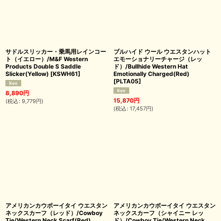
サドルスリッカー・乗馬用レインコー
ブルハイド ウール ウエスタンハット
ト（イエロー）/M&F Western
エモーショナリーチャージ（レッ
Products Double S Saddle
ド）/Bullhide Western Hat
Slicker(Yellow)
[
KSWH61
]
Emotionally Charged(Red)
[
PLTA05
]
8,890
円
15,870
円
(
税込
:
9,779
円
)
(
税込
:
17,457
円
)
アメリカンカウボーイタイ ウエスタン
アメリカンカウボーイタイ ウエスタン
ネックスカーフ（レッド）/Cowboy
ネックスカーフ（シャイニー レッ
Tie/Western Neck Scarf(Red)
ド）/Cowboy Tie/Western Neck