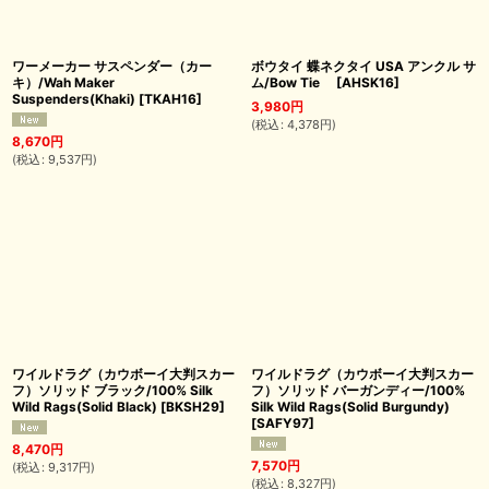
ワーメーカー サスペンダー（カー
ボウタイ 蝶ネクタイ USA アンクル サ
キ）/Wah Maker
ム/Bow Tie
[
AHSK16
]
Suspenders(Khaki)
[
TKAH16
]
3,980
円
(
税込
:
4,378
円
)
8,670
円
(
税込
:
9,537
円
)
ワイルドラグ（カウボーイ大判スカー
ワイルドラグ（カウボーイ大判スカー
フ）ソリッド ブラック/100% Silk
フ）ソリッド バーガンディー/100%
Wild Rags(Solid Black)
[
BKSH29
]
Silk Wild Rags(Solid Burgundy)
[
SAFY97
]
8,470
円
7,570
円
(
税込
:
9,317
円
)
(
税込
:
8,327
円
)