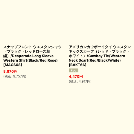
スナップフロント ウエスタンシャツ
アメリカンカウボーイタイ ウエスタン
（ブラック・レッドローズ刺
ネックスカーフ（レッド・ブラック・
繍）/Desperado Long Sleeve
ホワイト）/Cowboy Tie/Western
Western Shirt(Black/Red Rose)
Neck Scarf(Red/Black/White)
[
MAGS68
]
[
BAKT66
]
8,870
円
(
税込
:
9,757
円
)
4,470
円
(
税込
:
4,917
円
)