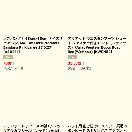
大判バンダナ 68cmx68cm ペイズリ
アリアット ウエスタンブーツ ショー
ー ピンク/M&F Western Products
ト ファスナー付き レッド（レディー
Bandana Pink Large 27"X27"
ス）/Ariat Western Boots Rosy
[
ASDE61
]
Red(Women's)
[
KWRN53
]
700
円
33,770
円
(
税込
:
770
円
)
(
税込
:
37,147
円
)
アリアット レディース 半袖Tシャツ
ハット用 あご紐 ホースヘアー 馬毛 ス
リアルカウガール（レッド）/Ariat
タンピード ストリングス ブラウン・