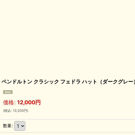
ペンドルトン クラシック フェドラ ハット（ダークグレー）L/Pendle
価格
:
12,000
円
(
税込
:
13,200
円
)
数量
: