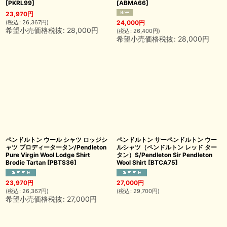
[
PKRL99
]
[
ABMA66
]
23,970
円
(
税込
:
26,367
円
)
24,000
円
希望小売価格税抜
:
28,000
円
(
税込
:
26,400
円
)
希望小売価格税抜
:
28,000
円
ペンドルトン ウール シャツ ロッジシ
ペンドルトン サーペンドルトン ウー
ャツ ブロディータータン/Pendleton
ルシャツ（ペンドルトン レッド ター
Pure Virgin Wool Lodge Shirt
タン）S/Pendleton Sir Pendleton
Brodie Tartan
[
PBTS36
]
Wool Shirt
[
BTCA75
]
23,970
円
27,000
円
(
税込
:
26,367
円
)
(
税込
:
29,700
円
)
希望小売価格税抜
:
27,000
円