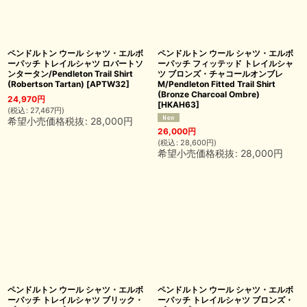
ペンドルトン ウール シャツ・エルボ
ペンドルトン ウール シャツ・エルボ
ーパッチ トレイルシャツ ロバートソ
ーパッチ フィッテッド トレイルシャ
ンタータン/Pendleton Trail Shirt
ツ ブロンズ・チャコールオンブレ
(Robertson Tartan)
[
APTW32
]
M/Pendleton Fitted Trail Shirt
(Bronze Charcoal Ombre)
24,970
円
[
HKAH63
]
(
税込
:
27,467
円
)
希望小売価格税抜
:
28,000
円
26,000
円
(
税込
:
28,600
円
)
希望小売価格税抜
:
28,000
円
ペンドルトン ウール シャツ・エルボ
ペンドルトン ウール シャツ・エルボ
ーパッチ トレイルシャツ ブリック・
ーパッチ トレイルシャツ ブロンズ・