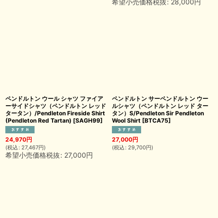
希望小売価格税抜
:
28,000
円
ペンドルトン ウール シャツ ファイア
ペンドルトン サーペンドルトン ウー
ーサイドシャツ（ペンドルトン レッド
ルシャツ（ペンドルトン レッド ター
タータン）/Pendleton Fireside Shirt
タン）S/Pendleton Sir Pendleton
(Pendleton Red Tartan)
[
SAGH99
]
Wool Shirt
[
BTCA75
]
24,970
円
27,000
円
(
税込
:
27,467
円
)
(
税込
:
29,700
円
)
希望小売価格税抜
:
27,000
円