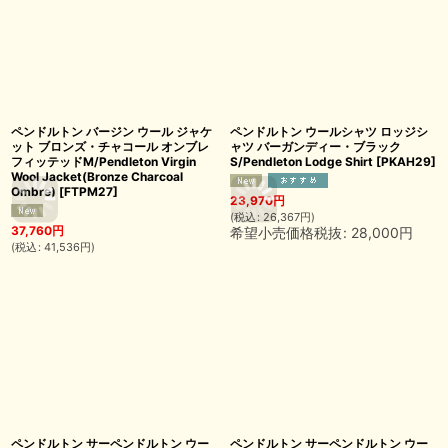
ペンドルトン バージン ウール ジャケ
ペンドルトン ウールシャツ ロッジシ
ット ブロンズ・チャコール オンブレ
ャツ バーガンディー・ブラック
フィッテッドM/Pendleton Virgin
S/Pendleton Lodge Shirt
[
PKAH29
]
Wool Jacket(Bronze Charcoal
Ombre)
[
FTPM27
]
23,970
円
(
税込
:
26,367
円
)
37,760
円
希望小売価格税抜
:
28,000
円
(
税込
:
41,536
円
)
ペンドルトン サーペンドルトン ウー
ペンドルトン サーペンドルトン ウー