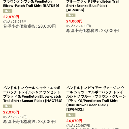
ブラウンオンブレS/Pendleton
ブループラッドS/Pendleton Trail
Elbow-Patch Trail Shirt
[
BATK59
]
Shirt (Bronze Blue Plaid)
[
ABMA66
]
22,970
円
24,000
円
(
税込
:
25,267
円
)
希望小売価格税抜
:
28,000
円
(
税込
:
26,400
円
)
希望小売価格税抜
:
28,000
円
ペンドルトン ウール シャツ・エルボ
ペンドルトン ピュアー ヴァ－ジン ウ
ーパッチ トレイルシャツ サンセット
ール シャツ・エルボーパッチ トレイ
プラッド S/Pendleton Elbow-patch
ルシャツ ブルー・ブラウン・グリーン
Trail Shirt (Sunset Plaid)
[
HACT66
]
プラッドS/Pendleton Trail Shirt
(Blue Brown Green Plaid)
[
EPGM32
]
22,970
円
(
税込
:
25,267
円
)
24,970
円
希望小売価格税抜
:
28,000
円
(
税込
:
27,467
円
)