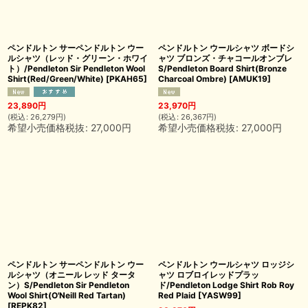
ペンドルトン サーペンドルトン ウー
ペンドルトン ウールシャツ ボードシ
ルシャツ（レッド・グリーン・ホワイ
ャツ ブロンズ・チャコールオンブレ
ト）/Pendleton Sir Pendleton Wool
S/Pendleton Board Shirt(Bronze
Shirt(Red/Green/White)
[
PKAH65
]
Charcoal Ombre)
[
AMUK19
]
23,890
円
23,970
円
(
税込
:
26,279
円
)
(
税込
:
26,367
円
)
希望小売価格税抜
:
27,000
円
希望小売価格税抜
:
27,000
円
ペンドルトン サーペンドルトン ウー
ペンドルトン ウールシャツ ロッジシ
ルシャツ（オニール レッド タータ
ャツ ロブロイレッドプラッ
ン）S/Pendleton Sir Pendleton
ド/Pendleton Lodge Shirt Rob Roy
Wool Shirt(O'Neill Red Tartan)
Red Plaid
[
YASW99
]
[
REPK82
]