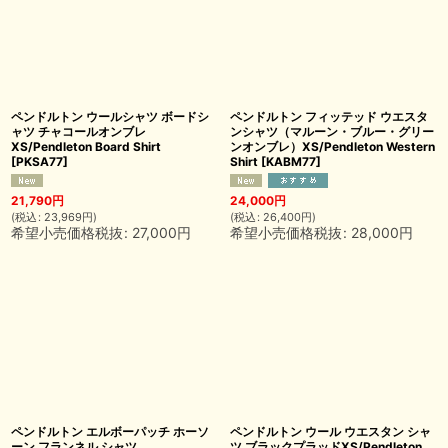
ペンドルトン ウールシャツ ボードシ
ペンドルトン フィッテッド ウエスタ
ャツ チャコールオンブレ
ンシャツ（マルーン・ブルー・グリー
XS/Pendleton Board Shirt
ンオンブレ）XS/Pendleton Western
[
PKSA77
]
Shirt
[
KABM77
]
21,790
円
24,000
円
(
税込
:
23,969
円
)
(
税込
:
26,400
円
)
希望小売価格税抜
:
27,000
円
希望小売価格税抜
:
28,000
円
ペンドルトン エルボーパッチ ホーソ
ペンドルトン ウール ウエスタン シャ
ーン フランネル シャツ
ツ ブラックプラッドXS/Pendleton