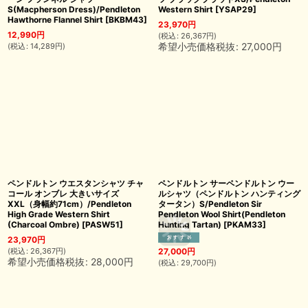
S(Macpherson Dress)/Pendleton
Western Shirt
[
YSAP29
]
Hawthorne Flannel Shirt
[
BKBM43
]
23,970
円
12,990
円
(
税込
:
26,367
円
)
希望小売価格税抜
:
27,000
円
(
税込
:
14,289
円
)
ペンドルトン ウエスタンシャツ チャ
ペンドルトン サーペンドルトン ウー
コール オンブレ 大きいサイズ
ルシャツ（ペンドルトン ハンティング
XXL（身幅約71cm）/Pendleton
タータン）S/Pendleton Sir
High Grade Western Shirt
Pendleton Wool Shirt(Pendleton
(Charcoal Ombre)
[
PASW51
]
Hunting Tartan)
[
PKAM33
]
23,970
円
(
税込
:
26,367
円
)
27,000
円
希望小売価格税抜
:
28,000
円
(
税込
:
29,700
円
)