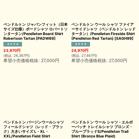
ペンドルトン ジャパンフィット（日本
ペンドルトン ウール シャツ ファイア
サイズ仕様）ボードシャツ ロバートソ
ーサイドシャツ（ペンドルトン レッド
ンタータン/Pendleton Board Shirt
タータン）/Pendleton Fireside Shirt
Robertson Tartan
[
PADW89
]
(Pendleton Red Tartan)
[
SAGH99
]
23,970
円
24,970
円
(
税込
:
26,367
円
)
(
税込
:
27,467
円
)
希望小売価格税抜
:
27,000
円
希望小売価格税抜
:
27,000
円
ペンドルトン バージンウールシャツ
ペンドルトン ウール シャツ・エルボ
フィールドシャツ（レッド・ブラッ
ーパッチ トレイルシャツ ブロンズ・
ク）大きいサイズ L・XL・
ブループラッドS/Pendleton Trail
XXL/Pendleton Field Shirt
Shirt (Bronze Blue Plaid)