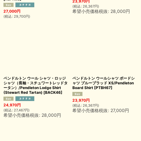
23,970
円
(
税込
:
26,367
円
)
希望小売価格税抜
:
28,000
円
27,000
円
(
税込
:
29,700
円
)
ペンドルトン ウール シャツ・ロッジ
ペンドルトン ウールシャツ ボードシ
シャツ（長袖・スチュワートレッドタ
ャツ ブループラッド XS/Pendleton
ータン）/Pendleton Lodge Shirt
Board Shirt
[
PTBH67
]
(Stewart Red Tartan)
[
BACK46
]
23,970
円
24,970
円
(
税込
:
26,367
円
)
希望小売価格税抜
:
27,000
円
(
税込
:
27,467
円
)
希望小売価格税抜
:
28,000
円