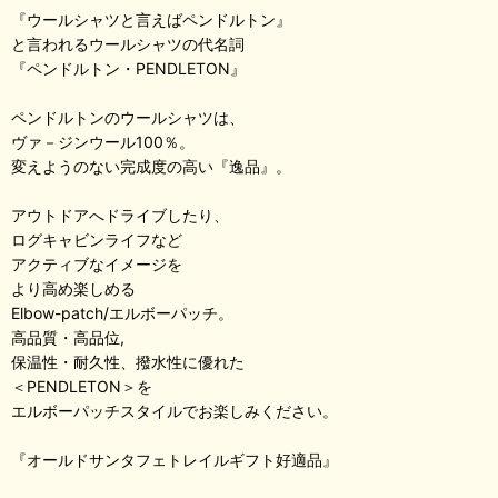
『ウールシャツと言えばペンドルトン』
と言われるウールシャツの代名詞
『ペンドルトン・PENDLETON』
ペンドルトンのウールシャツは、
ヴァ－ジンウール100％。
変えようのない完成度の高い『逸品』。
アウトドアへドライブしたり、
ログキャビンライフなど
アクティブなイメージを
より高め楽しめる
Elbow-patch/エルボーパッチ。
高品質・高品位,
保温性・耐久性、撥水性に優れた
＜PENDLETON＞を
エルボーパッチスタイルでお楽しみください。
『オールドサンタフェトレイルギフト好適品』