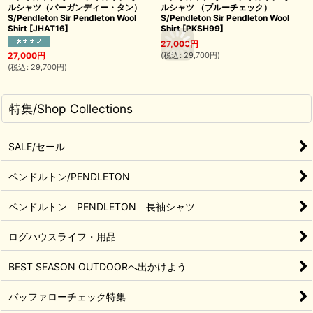
ルシャツ（バーガンディー・タン）
ルシャツ （ブルーチェック）
S/Pendleton Sir Pendleton Wool
S/Pendleton Sir Pendleton Wool
Shirt
[
JHAT16
]
Shirt
[
PKSH99
]
27,000
円
(
税込
:
29,700
円
)
27,000
円
(
税込
:
29,700
円
)
特集/Shop Collections
SALE/セール
ペンドルトン/PENDLETON
ペンドルトン PENDLETON 長袖シャツ
ログハウスライフ・用品
BEST SEASON OUTDOORへ出かけよう
バッファローチェック特集