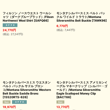
フィルソン ノースウエスト ウールシ
モンタナシルバースミス ベルト バッ
ャツ（ダークブループラッド）/Filson
クル ワイルド トラウト/Montana
Northwest Wool Shirt
[
SAPQ66
]
Silversmiths Belt Buckle
[
TAWK96
]
6,770
円
(
税込
:
7,447
円
)
24,770
円
(
税込
:
27,247
円
)
モンタナシルバースミス ウエスタン
モンタナシルバースミス アメリカンイ
ベルト バックル サドル ブロン
ーグル マネークリップ（シルバー・ゴ
コ/Montana Silversmiths Western
ールド）/Montana Silversmiths
Belt Buckle Saddle Bronc
Eagle Scalloped Money Clip
[
15520RTS-626
]
[
BACT66
]
19,970
円
13,770
円