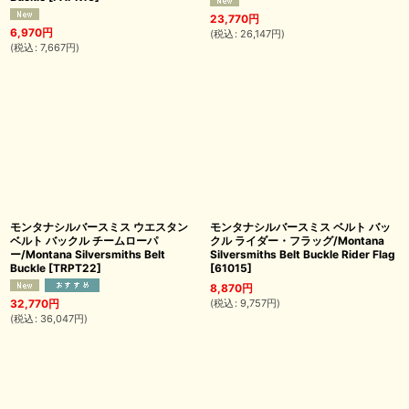
23,770
円
6,970
円
(
税込
:
26,147
円
)
(
税込
:
7,667
円
)
モンタナシルバースミス ウエスタン
モンタナシルバースミス ベルト バッ
ベルト バックル チームローパ
クル ライダー・フラッグ/Montana
ー/Montana Silversmiths Belt
Silversmiths Belt Buckle Rider Flag
Buckle
[
TRPT22
]
[
61015
]
8,870
円
(
税込
:
9,757
円
)
32,770
円
(
税込
:
36,047
円
)