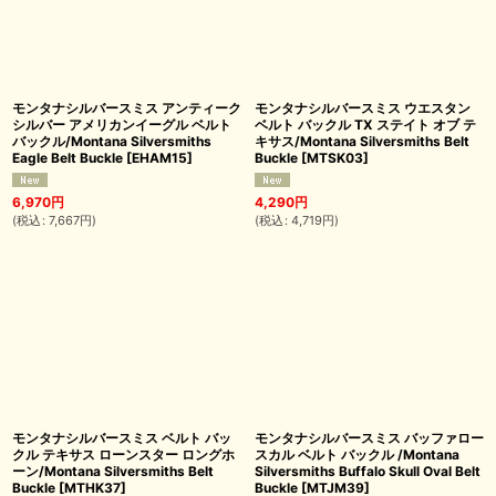
モンタナシルバースミス アンティーク
モンタナシルバースミス ウエスタン
シルバー アメリカンイーグル ベルト
ベルト バックル TX ステイト オブ テ
バックル/Montana Silversmiths
キサス/Montana Silversmiths Belt
Eagle Belt Buckle
[
EHAM15
]
Buckle
[
MTSK03
]
6,970
円
4,290
円
(
税込
:
7,667
円
)
(
税込
:
4,719
円
)
モンタナシルバースミス ベルト バッ
モンタナシルバースミス バッファロー
クル テキサス ローンスター ロングホ
スカル ベルト バックル /Montana
ーン/Montana Silversmiths Belt
Silversmiths Buffalo Skull Oval Belt
Buckle
[
MTHK37
]
Buckle
[
MTJM39
]