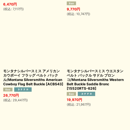
6,470
円
(
税込
:
7,117
円
)
9,770
円
(
税込
:
10,747
円
)
モンタナシルバースミス アメリカン
モンタナシルバースミス ウエスタン
カウボーイ フラッグ ベルト バック
ベルト バックル サドル ブロン
ル/Montana Silversmiths American
コ/Montana Silversmiths Western
Cowboy Flag Belt Buckle
[
ACBS43
]
Belt Buckle Saddle Bronc
[
15520RTS-626
]
26,770
円
19,970
円
(
税込
:
29,447
円
)
(
税込
:
21,967
円
)