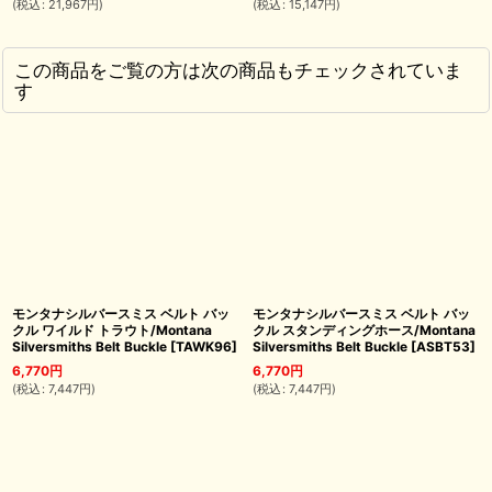
(
税込
:
21,967
円
)
(
税込
:
15,147
円
)
この商品をご覧の方は次の商品もチェックされていま
す
モンタナシルバースミス ベルト バッ
モンタナシルバースミス ベルト バッ
クル ワイルド トラウト/Montana
クル スタンディングホース/Montana
Silversmiths Belt Buckle
[
TAWK96
]
Silversmiths Belt Buckle
[
ASBT53
]
6,770
円
6,770
円
(
税込
:
7,447
円
)
(
税込
:
7,447
円
)