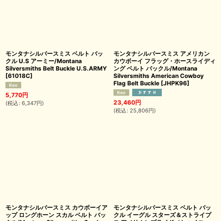
モンタナシルバースミス ベルト バッ
モンタナシルバースミス アメリカン
クル U.S アーミー/Montana
カウボーイ フラッグ・ホースライディ
Silversmiths Belt Buckle U.S.ARMY
ング ベルト バックル/Montana
[
61018C
]
Silversmiths American Cowboy
Flag Belt Buckle
[
JHPK96
]
5,770
円
23,460
円
(
税込
:
6,347
円
)
(
税込
:
25,806
円
)
モンタナシルバースミス カウボーイア
モンタナシルバースミス ベルト バッ
ップ ロングホーン スカル ベルト バッ
クル イーグル スターズ＆ストライプ