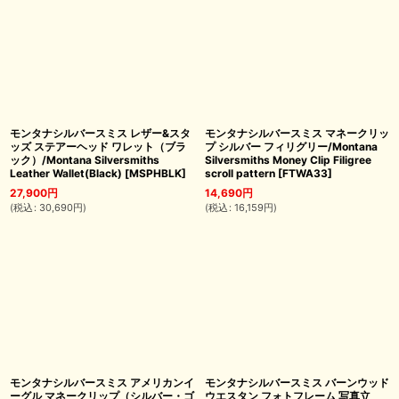
モンタナシルバースミス レザー&スタ
モンタナシルバースミス マネークリッ
ッズ ステアーヘッド ワレット（ブラ
プ シルバー フィリグリー/Montana
ック）/Montana Silversmiths
Silversmiths Money Clip Filigree
Leather Wallet(Black)
[
MSPHBLK
]
scroll pattern
[
FTWA33
]
27,900
円
14,690
円
(
税込
:
30,690
円
)
(
税込
:
16,159
円
)
モンタナシルバースミス アメリカンイ
モンタナシルバースミス バーンウッド
ーグル マネークリップ（シルバー・ゴ
ウエスタン フォトフレーム 写真立