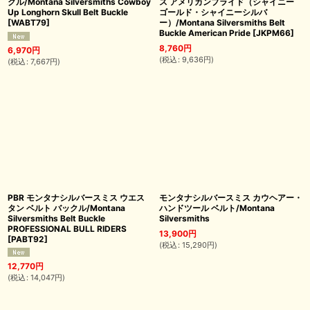
クル/Montana Silversmiths Cowboy
ス アメリカンプライド（シャイニー
Up Longhorn Skull Belt Buckle
ゴールド・シャイニーシルバ
[
WABT79
]
ー）/Montana Silversmiths Belt
Buckle American Pride
[
JKPM66
]
8,760
円
6,970
円
(
税込
:
9,636
円
)
(
税込
:
7,667
円
)
PBR モンタナシルバースミス ウエス
モンタナシルバースミス カウヘアー・
タン ベルト バックル/Montana
ハンドツール ベルト/Montana
Silversmiths Belt Buckle
Silversmiths
PROFESSIONAL BULL RIDERS
13,900
円
[
PABT92
]
(
税込
:
15,290
円
)
12,770
円
(
税込
:
14,047
円
)