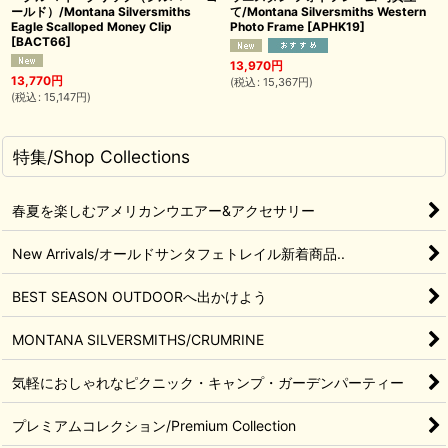
ールド）/Montana Silversmiths
て/Montana Silversmiths Western
Eagle Scalloped Money Clip
Photo Frame
[
APHK19
]
[
BACT66
]
13,970
円
13,770
円
(
税込
:
15,367
円
)
(
税込
:
15,147
円
)
特集/Shop Collections
春夏を楽しむアメリカンウエアー&アクセサリー
New Arrivals/オールドサンタフェトレイル新着商品..
BEST SEASON OUTDOORへ出かけよう
MONTANA SILVERSMITHS/CRUMRINE
気軽におしゃれなピクニック・キャンプ・ガーデンパーティー
プレミアムコレクション/Premium Collection