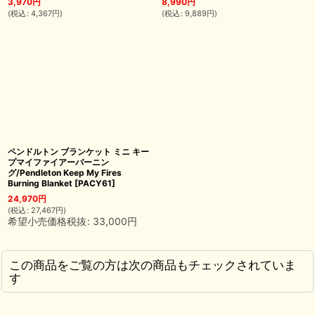
3,970
円
8,990
円
(
税込
:
4,367
円
)
(
税込
:
9,889
円
)
ペンドルトン ブランケット ミニ キー
プマイファイアーバーニン
グ/Pendleton Keep My Fires
Burning Blanket
[
PACY61
]
24,970
円
(
税込
:
27,467
円
)
希望小売価格税抜
:
33,000
円
この商品をご覧の方は次の商品もチェックされていま
す