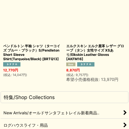
ペンドルトン 半袖 シャツ（ターコイ
エルクスキン エルク鹿革 レザー グロ
ズ ブルー・ブラック）S/Pendleton
ーブ（タン）女性サイズ XSあ
Short Sleeve
り/Elkskin Leather Gloves
Shirt(Turquoise/Black)
[
BRTQ13
]
[
AKFM16
]
12,770
円
8,870
円
(
税込
:
14,047
円
)
(
税込
:
9,757
円
)
希望小売価格税抜
:
13,970
円
特集/Shop Collections
New Arrivals/オールドサンタフェトレイル新着商品..
ログハウスライフ・用品