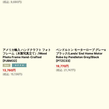
(
税込
:
9,680
円
)
アメリカ輸入 ハンドクラフト フォト
ペンドルトン モーターローブ グレーx
フレーム（木製写真立て）/Wood
ブラック/Lands' End Home Motor
Photo Frame Hand-Crafted
Robe by Pendleton Grey/Black
[
PJBM32
]
[
PTZC33
]
19,770
円
(
税込
:
21,747
円
)
13,760
円
(
税込
:
15,136
円
)