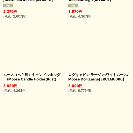
2,370
円
3,970
円
(
税込
:
2,607
円
)
(
税込
:
4,367
円
)
ムース（へら鹿）キャンドルホルダ
ログキャビン ラージ ホワイトムース/
ー/Moose Candle Holder(Rust)
Moose Doll(Large)
[
RCLM6666
]
3,880
円
8,890
円
(
税込
:
4,268
円
)
(
税込
:
9,779
円
)