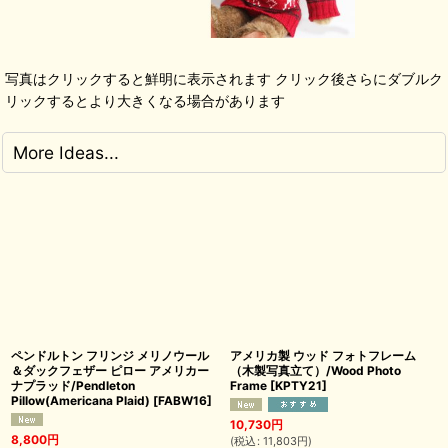
写真はクリックすると鮮明に表示されます クリック後さらにダブルク
リックするとより大きくなる場合があります
More Ideas...
ペンドルトン フリンジ メリノウール
アメリカ製 ウッド フォトフレーム
＆ダックフェザー ピロー アメリカー
（木製写真立て）/Wood Photo
ナプラッド/Pendleton
Frame
[
KPTY21
]
Pillow(Americana Plaid)
[
FABW16
]
10,730
円
8,800
円
(
税込
:
11,803
円
)