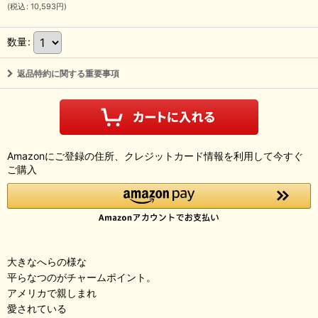
(
税込
:
10,593
円
)
数量
:
返品特約に関する重要事項
Amazonにご登録の住所、クレジットカード情報を利用して今すぐ
ご購入
大きなへらの様な
平らなつのがチャームポイント。
アメリカで親しまれ
愛されている