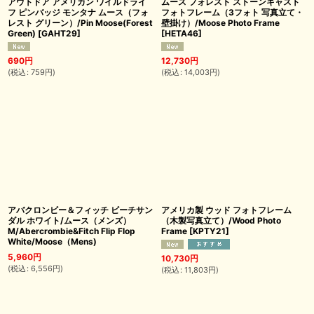
アウトドア アメリカン ワイルドライ
ムース フォレスト ストーンキャスト
フ ピンバッジ モンタナ ムース（フォ
フォトフレーム（3フォト 写真立て・
レスト グリーン）/Pin Moose(Forest
壁掛け）/Moose Photo Frame
Green)
[
GAHT29
]
[
HETA46
]
690
円
12,730
円
(
税込
:
759
円
)
(
税込
:
14,003
円
)
アバクロンビー＆フィッチ ビーチサン
アメリカ製 ウッド フォトフレーム
ダル ホワイト/ムース（メンズ）
（木製写真立て）/Wood Photo
M/Abercrombie&Fitch Flip Flop
Frame
[
KPTY21
]
White/Moose（Mens)
5,960
円
10,730
円
(
税込
:
6,556
円
)
(
税込
:
11,803
円
)