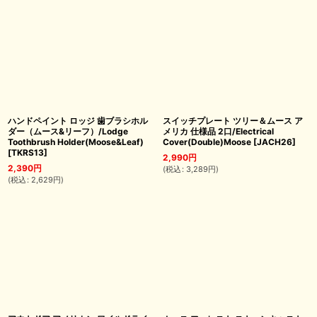
ハンドペイント ロッジ 歯ブラシホル
スイッチプレート ツリー＆ムース ア
ダー（ムース&リーフ）/Lodge
メリカ 仕様品 2口/Electrical
Toothbrush Holder(Moose&Leaf)
Cover(Double)Moose
[
JACH26
]
[
TKRS13
]
2,990
円
2,390
円
(
税込
:
3,289
円
)
(
税込
:
2,629
円
)