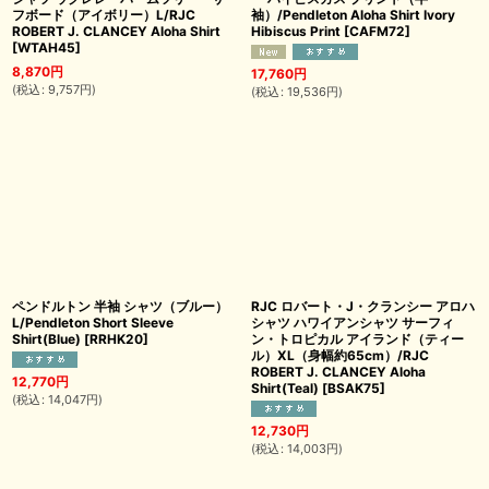
フボード（アイボリー）L/RJC
袖）/Pendleton Aloha Shirt Ivory
ROBERT J. CLANCEY Aloha Shirt
Hibiscus Print
[
CAFM72
]
[
WTAH45
]
8,870
円
17,760
円
(
税込
:
9,757
円
)
(
税込
:
19,536
円
)
ペンドルトン 半袖 シャツ（ブルー）
RJC ロバート・J・クランシー アロハ
L/Pendleton Short Sleeve
シャツ ハワイアンシャツ サーフィ
Shirt(Blue)
[
RRHK20
]
ン・トロピカル アイランド（ティー
ル）XL（身幅約65cm）/RJC
ROBERT J. CLANCEY Aloha
12,770
円
Shirt(Teal)
[
BSAK75
]
(
税込
:
14,047
円
)
12,730
円
(
税込
:
14,003
円
)