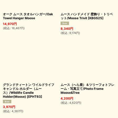
オーク ムース タオルハンガー/Oak
ムース ハンドメイド 壁飾り・トリベ
Towel Hanger Moose
ット/Moose Trivit
[
KBGS25
]
14,970
円
(
税込
:
16,467
円
)
8,340
円
(
税込
:
9,174
円
)
グランドティートン ワイルドライフ
ムース（へら鹿）＆ツリーフォトフレ
キャンドル ホルダー（ムー
ーム・写真立て/Photo Frame
ス）/Wildlife Candle
Moose&Tree
Holder(Moose)
[
EPHT63
]
4,200
円
(
税込
:
4,620
円
)
3,970
円
(
税込
:
4,367
円
)