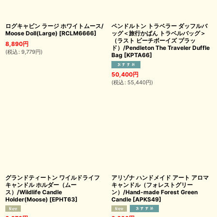
ログキャビン ラージ ホワイトムース/
ペンドルトン トラベラー ダッフルバ
Moose Doll(Large)
[
RCLM6666
]
ッグ＜旅行かばん トラベルバッグ＞
（ラスト ビーチボーイズ プラッ
8,890
円
ド）/Pendleton The Traveler Duffle
(
税込
:
9,779
円
)
Bag
[
KPTA66
]
50,400
円
(
税込
:
55,440
円
)
グランドティートン ワイルドライフ
アリゾナ ハンドメイド アート アロマ
キャンドル ホルダー（ムー
キャンドル（フォレストグリー
ス）/Wildlife Candle
ン）/Hand-made Forest Green
Holder(Moose)
[
EPHT63
]
Candle
[
APKS49
]