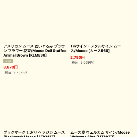
アメリカン ムース ぬいぐるみ ブラウ
Tinサイン・メタルサイン ムー
ン フラワー 花束/Moose Doll Stuffed
ス/Moose
[
ムース568
]
Animal Brown
[
KLME36
]
2,790
円
(
税込
:
3,069
円
)
8,870
円
(
税込
:
9,757
円
)
ブックマーク しおり ヘラジカ ムース
ムース鹿 ウェルカム サイン/Moose
/Bookmark Moose
[
ATKM37
]
Welcome Sign
[
MTAK57
]