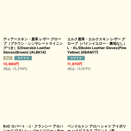
ディアースキン・鹿革 レザー グロー
エルク鹿革・エルクスキン レザー グ
ブ（ブラウン・シンサレートライニン
ローブ（パインイエロー・裏地なし）
グつき）S/Deerskin Leather
L・XL/Elkskin Leather Gloves(Pine
Gloves(Brown)
[
ALBK14
]
Yellow)
[
KBAM77
]
13,980
円
11,970
円
(
税込
:
15,378
円
)
(
税込
:
13,167
円
)
RJC ロバート・J・クランシー アロハ
ペンドルトン アロハ シャツ アイボリ
シャツ ウクレレ・パームツリー・サー
ー ハイビスカス プリント（半