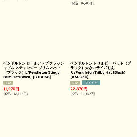
(
税込
:
16,467
円
)
ペンドルトン ロールアップ クラッシ
ペンドルトン トリルビー ハット（ブ
ャブル スティンジー ブリム ハット
ラック）大きいサイズもあ
（ブラック）L/Pendleton Stingy
り/Pendleton Trilby Hat (Black)
Brim Hat(Black)
[
CTBH58
]
[
ASPC56
]
11,970
円
22,870
円
(
税込
:
13,167
円
)
(
税込
:
25,157
円
)