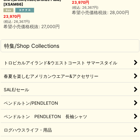
23,970
円
[
XSAM66
]
(
税込
:
26,367
円
)
希望小売価格税抜
:
28,000
円
23,970
円
(
税込
:
26,367
円
)
希望小売価格税抜
:
27,000
円
特集/Shop Collections
トロピカルアイランド&ウエストコースト サマースタイル
春夏を楽しむアメリカンウエアー&アクセサリー
SALE/セール
ペンドルトン/PENDLETON
ペンドルトン PENDLETON 長袖シャツ
ログハウスライフ・用品