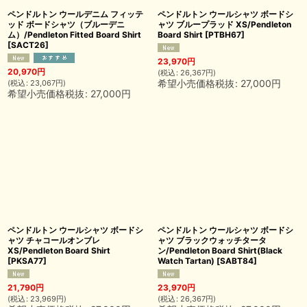
ペンドルトン ウールデニム フィッテ
ペンドルトン ウールシャツ ボードシ
ッド ボードシャツ（ブルーデニ
ャツ ブループラッド XS/Pendleton
ム）/Pendleton Fitted Board Shirt
Board Shirt
[
PTBH67
]
[
SACT26
]
23,970
円
20,970
円
(
税込
:
26,367
円
)
希望小売価格税抜
:
27,000
円
(
税込
:
23,067
円
)
希望小売価格税抜
:
27,000
円
ペンドルトン ウールシャツ ボードシ
ペンドルトン ウールシャツ ボードシ
ャツ チャコールオンブレ
ャツ ブラックウォッチタータ
XS/Pendleton Board Shirt
ン/Pendleton Board Shirt(Black
[
PKSA77
]
Watch Tartan)
[
SABT84
]
21,790
円
23,970
円
(
税込
:
23,969
円
)
(
税込
:
26,367
円
)