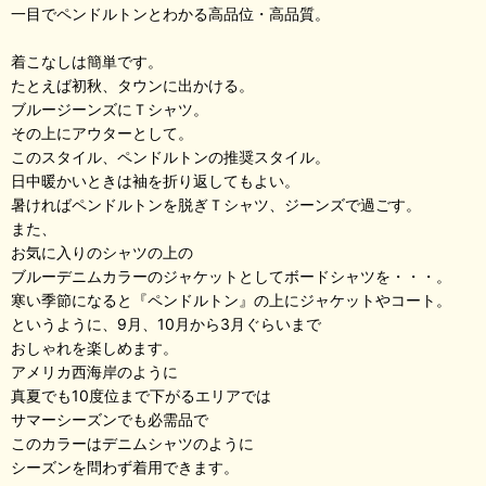
一目でペンドルトンとわかる高品位・高品質。
着こなしは簡単です。
たとえば初秋、タウンに出かける。
ブルージーンズにＴシャツ。
その上にアウターとして。
このスタイル、ペンドルトンの推奨スタイル。
日中暖かいときは袖を折り返してもよい。
暑ければペンドルトンを脱ぎＴシャツ、ジーンズで過ごす。
また、
お気に入りのシャツの上の
ブルーデニムカラーのジャケットとしてボードシャツを・・・。
寒い季節になると『ペンドルトン』の上にジャケットやコート。
というように、9月、10月から3月ぐらいまで
おしゃれを楽しめます。
アメリカ西海岸のように
真夏でも10度位まで下がるエリアでは
サマーシーズンでも必需品で
このカラーはデニムシャツのように
シーズンを問わず着用できます。