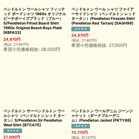
ペンドルトン ウールシャツ フィッテ
ペンドルトン ウール シャツ ファイア
ッド ボードシャツ 1960s オリジナル
ーサイドシャツ（ペンドルトン レッド
ビーチボーイズプラッド（ブルー）
タータン）/Pendleton Fireside Shirt
S/Pendleton Fitted Board Shirt
(Pendleton Red Tartan)
[
SAGH99
]
1960s Original Beach Boys Plaid
[
KBFA33
]
24,970
円
24,970
円
(
税込
:
27,467
円
)
(
税込
:
27,467
円
)
希望小売価格税抜
:
27,000
円
希望小売価格税抜
:
28,000
円
ペンドルトン サーペンドルトン ウー
ペンドルトン ウールデニム ジーンジ
ルシャツ（ペンドルトン レッド ター
ャケット（ダークブルーデニ
タン）S/Pendleton Sir Pendleton
ム）/Pendleton Jacket
[
PKTY88
]
Wool Shirt
[
BTCA75
]
73,770
円
27,000
円
(
税込
:
81,147
円
)