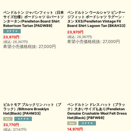
ペンドルトン ジャパンフィット（日本
ペンドルトン ウールシャツ ビンテー
サイズ仕様）ボードシャツ ロバートソ
ジフィット ボードシャツ ラグーン・
ンタータン/Pendleton Board Shirt
タン XXS/Pendleton Vintage Fit
Robertson Tartan
[
PADW89
]
Board Shirt Lagoon Tan
[
BKAH33
]
23,970
円
(
税込
:
26,367
円
)
23,970
円
希望小売価格税抜
:
27,000
円
(
税込
:
26,367
円
)
希望小売価格税抜
:
27,000
円
ビルトモア ブルックリン ハット（ブ
ペンドルトン ドレス ハット（ブラッ
ラック）/Biltmore Brooklyn
ク）大きいサイズもあり/Pendleton
Hat(Black)
[
PAHM33
]
Genuine Crushable Wool Felt Dress
Hat(Black)
[
PBFW69
]
33,770
円
14,970
円
(
税込
:
37,147
円
)