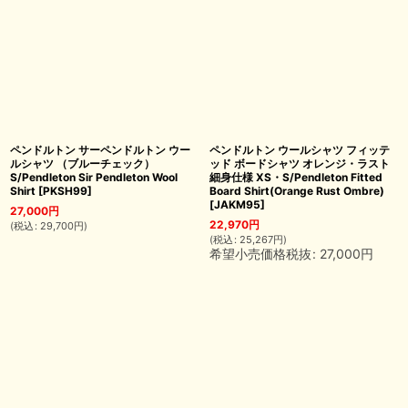
ペンドルトン サーペンドルトン ウー
ペンドルトン ウールシャツ フィッテ
ルシャツ （ブルーチェック）
ッド ボードシャツ オレンジ・ラスト
S/Pendleton Sir Pendleton Wool
細身仕様 XS・S/Pendleton Fitted
Shirt
[
PKSH99
]
Board Shirt(Orange Rust Ombre)
[
JAKM95
]
27,000
円
22,970
円
(
税込
:
29,700
円
)
(
税込
:
25,267
円
)
希望小売価格税抜
:
27,000
円