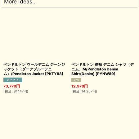
More Ideas...
ペンドルトン ウールデニム ジーンジ
ペンドルトン 長袖 デニム シャツ（デ
ャケット（ダークブルーデニ
ニム）M/Pendleton Denim
ム）/Pendleton Jacket
[
PKTY88
]
Shirt(Denim)
[
PYNW89
]
73,770
円
12,970
円
(
税込
:
81,147
円
)
(
税込
:
14,267
円
)