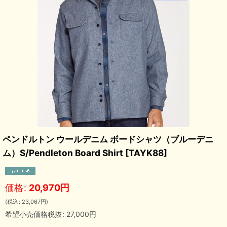
ペンドルトン ウールデニム ボードシャツ（ブルーデニ
ム）S/Pendleton Board Shirt
[
TAYK88
]
価格
:
20,970
円
(
税込
:
23,067
円
)
希望小売価格税抜
:
27,000
円