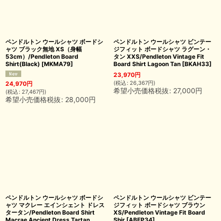
ペンドルトン ウールシャツ ボードシ
ペンドルトン ウールシャツ ビンテー
ャツ ブラック無地 XS（身幅
ジフィット ボードシャツ ラグーン・
53cm）/Pendleton Board
タン XXS/Pendleton Vintage Fit
Shirt(Black)
[
MKMA79
]
Board Shirt Lagoon Tan
[
BKAH33
]
23,970
円
(
税込
:
26,367
円
)
24,970
円
希望小売価格税抜
:
27,000
円
(
税込
:
27,467
円
)
希望小売価格税抜
:
28,000
円
ペンドルトン ウールシャツ ボードシ
ペンドルトン ウールシャツ ビンテー
ャツ マクレー エインシェント ドレス
ジフィット ボードシャツ ブラウン
タータン/Pendleton Board Shirt
XS/Pendleton Vintage Fit Board
Macrae Ancient Dress Tartan
Shir
[
ABFP34
]