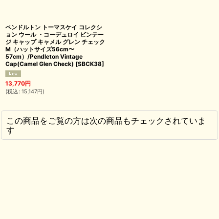
ペンドルトン トーマスケイ コレクシ
ョン ウール ・コーデュロイ ビンテー
ジ キャップ キャメル グレン チェック
M（ハットサイズ56cm〜
57cm）/Pendleton Vintage
Cap(Camel Glen Check)
[
SBCK38
]
13,770
円
(
税込
:
15,147
円
)
この商品をご覧の方は次の商品もチェックされていま
す