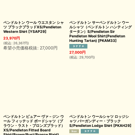
ペンドルトン ウール ウエスタン シャ
ペンドルトン サーペンドルトン ウー
ツ ブラックプラッドXS/Pendleton
ルシャツ（ペンドルトン ハンティング
Western Shirt
[
YSAP29
]
タータン）S/Pendleton Sir
Pendleton Wool Shirt(Pendleton
23,970
円
Hunting Tartan)
[
PKAM33
]
(
税込
:
26,367
円
)
希望小売価格税抜
:
27,000
円
27,000
円
(
税込
:
29,700
円
)
ペンドルトン ピュアー ヴァ－ジン ウ
ペンドルトン ウールシャツ ロッジシ
ール フィッテッド ボードシャツ（ブ
ャツ バーガンディー・ブラック
ラウン・ラスト・ブロンズプラッド）
S/Pendleton Lodge Shirt
[
PKAH29
]
XS/Pendleton Fitted Board
Shirt(Brown/Rust/Bronze Plaid)