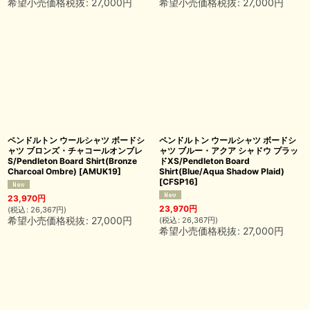
希望小売価格税抜
:
27,000
円
希望小売価格税抜
:
27,000
円
ペンドルトン ウールシャツ ボードシ
ペンドルトン ウールシャツ ボードシ
ャツ ブロンズ・チャコールオンブレ
ャツ ブルー・アクア シャドウ プラッ
S/Pendleton Board Shirt(Bronze
ドXS/Pendleton Board
Charcoal Ombre)
[
AMUK19
]
Shirt(Blue/Aqua Shadow Plaid)
[
CFSP16
]
23,970
円
23,970
円
(
税込
:
26,367
円
)
希望小売価格税抜
:
27,000
円
(
税込
:
26,367
円
)
希望小売価格税抜
:
27,000
円