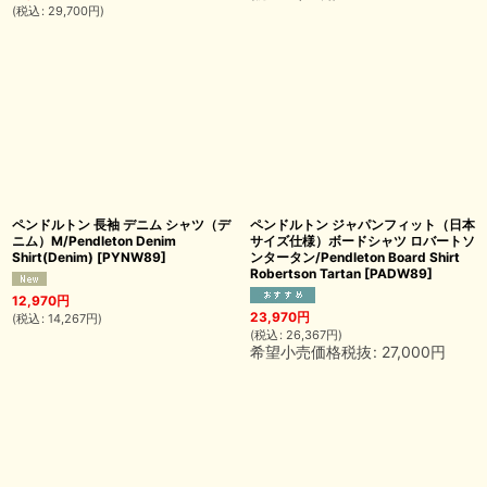
(
税込
:
29,700
円
)
ペンドルトン 長袖 デニム シャツ（デ
ペンドルトン ジャパンフィット（日本
ニム）M/Pendleton Denim
サイズ仕様）ボードシャツ ロバートソ
Shirt(Denim)
[
PYNW89
]
ンタータン/Pendleton Board Shirt
Robertson Tartan
[
PADW89
]
12,970
円
23,970
円
(
税込
:
14,267
円
)
(
税込
:
26,367
円
)
希望小売価格税抜
:
27,000
円