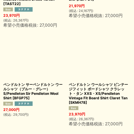
[
TAST22
]
21,970
円
(
税込
:
24,167
円
)
希望小売価格税抜
:
27,000
円
23,970
円
(
税込
:
26,367
円
)
希望小売価格税抜
:
27,000
円
ペンドルトン サーペンドルトン ウー
ペンドルトン ウールシャツ ビンテー
ルシャツ（ブルー・グレー）
ジフィット ボードシャツ クラレッ
S/Pendleton Sir Pendleton Wool
ト・タン XXS・XS/Pendleton
Shirt
[
BFGP75
]
Vintage Fit Board Shirt Claret Tan
[
SKMH78
]
27,000
円
23,970
円
(
税込
:
29,700
円
)
(
税込
:
26,367
円
)
希望小売価格税抜
:
27,000
円